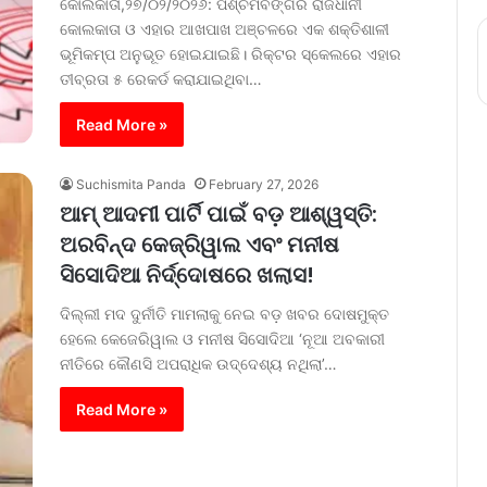
କୋଲକାତା,୨୭/୦୨/୨୦୨୬: ପଶ୍ଚିମବଙ୍ଗର ରାଜଧାନୀ
କୋଲକାତା ଓ ଏହାର ଆଖପାଖ ଅଞ୍ଚଳରେ ଏକ ଶକ୍ତିଶାଳୀ
ଭୂମିକମ୍ପ ଅନୁଭୂତ ହୋଇଯାଇଛି। ରିକ୍ଟର ସ୍କେଲରେ ଏହାର
ତୀବ୍ରତା ୫ ରେକର୍ଡ କରାଯାଇଥିବା…
Read More »
Suchismita Panda
February 27, 2026
ଆମ୍ ଆଦମୀ ପାର୍ଟି ପାଇଁ ବଡ଼ ଆଶ୍ୱସ୍ତି:
ଅରବିନ୍ଦ କେଜ୍ରିୱାଲ ଏବଂ ମନୀଷ
ସିସୋଦିଆ ନିର୍ଦ୍ଦୋଷରେ ଖଲାସ!
ଦିଲ୍ଲୀ ମଦ ଦୁର୍ନୀତି ମାମଲାକୁ ନେଇ ବଡ଼ ଖବର ଦୋଷମୁକ୍ତ
ହେଲେ କେଜେରିୱାଲ ଓ ମନୀଷ ସିସୋଦିଆ ‘ନୂଆ ଅବକାରୀ
ନୀତିରେ କୌଣସି ଅପରାଧିକ ଉଦ୍ଦେଶ୍ୟ ନଥିଲା’…
Read More »