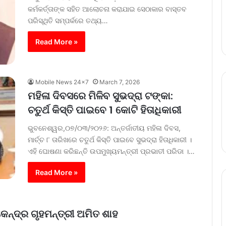
କର୍ମକର୍ତ୍ତାଙ୍କ ସହିତ ଆଲୋଚନା କରାଯାଇ ସେଠାକାର ବାସ୍ତବ
ପରିସ୍ଥିତି ସମ୍ପର୍କରେ ତଥ୍ୟ…
Read More »
Mobile News 24x7
March 7, 2026
ମହିଳା ଦିବସରେ ମିଳିବ ସୁଭଦ୍ରା ଟଙ୍କା:
ଚତୁର୍ଥ କିସ୍ତି ପାଇବେ 1 କୋଟି ହିତାଧିକାରୀ
ଭୁବନେଶ୍ୱର,୦୭/୦୩/୨୦୨୬: ଅନ୍ତର୍ଜାତୀୟ ମହିଳା ଦିବସ,
ମାର୍ଚ୍ଚ ୮ ତାରିଖରେ ଚତୁର୍ଥ କିସ୍ତି ପାଇବେ ସୁଭଦ୍ରା ହିତାଧିକାରୀ ।
ଏହି ଘୋଷଣା କରିଛନ୍ତି ଉପମୁଖ୍ୟମନ୍ତ୍ରୀ ପ୍ରଭାତୀ ପରିଡା ।…
Read More »
ନ୍ଦ୍ର ଗୃହମନ୍ତ୍ରୀ ଅମିତ ଶାହ