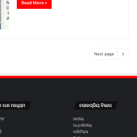
Read More »
Next page
କ ଗଣ ମାଧ୍ୟମ
ଲୋକପ୍ରିୟ ବିଭାଗ
କୈଫ
ଜାତୀୟ
ଅନ୍ତର୍ଜାତୀୟ
ି
ପଲିଟିକ୍ସ