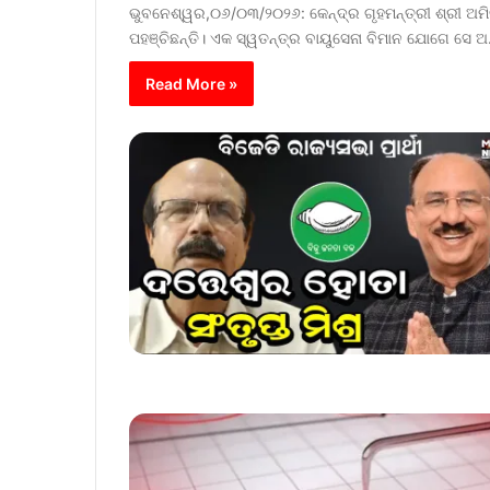
ଭୁବନେଶ୍ୱର,୦୬/୦୩/୨୦୨୬: କେନ୍ଦ୍ର ଗୃହମନ୍ତ୍ରୀ ଶ୍ରୀ ଅମ
ପହଞ୍ଚିଛନ୍ତି। ଏକ ସ୍ୱତନ୍ତ୍ର ବାୟୁସେନା ବିମାନ ଯୋଗେ ସେ 
Read More »