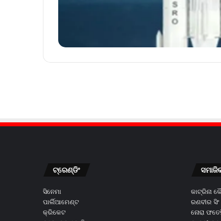
ଟ୍ରେଣ୍ଡିଂ
ସମାଜି
ସିନେମା
କାଟ୍ରିନା 
ପାର୍ଲିଆମେଣ୍ଟ
ରଣବୀର ସିଂ
କ୍ରିକେଟ
ନୋରା ଫତେହ