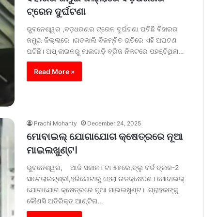
ଟ୍ରେନ ଦୁର୍ଘଟଣା
ଭୁବନେଶ୍ୱର ,ବଡ଼ଧରଣର ଟ୍ରେନ ଦୁର୍ଘଟଣା ଘଟିଛି ବିହାରର
ଜମୁଇ ଜିଲ୍ଲାରେ ।ଗତକାଲି ବିଳମ୍ବିତ ରାତିରେ ଏହି ଅଘଟଣ
ଘଟିଛି। ଅପ୍ ଲାଇନରୁ ମାଲଗାଡ଼ି ବ୍ରିଜ ନିକଟରେ ପହଞ୍ଚିଥିଲା…
Read More »
Prachi Mohanty
December 24, 2025
ମୋବାଇଲ୍ ଯୋଗାଯୋଗ କ୍ଷେତ୍ରରେ ନୂଆ
ମାଇଲଖୁଣ୍ଟ।
ଭୁବନେଶ୍ୱର, ଆଜି ସକାଳ ୮ଟା ୫୫ରେ,ବ୍ଲୁ ବର୍ଡ ବ୍ଲକ-2
ସାଟେଲାଇଟ୍ଶ୍ରୀ,ହରିକୋଟାରୁ ହେଲା ଉତକ୍ଷେପଣ। ମୋବାଇଲ୍
ଯୋଗାଯୋଗ କ୍ଷେତ୍ରରେ ନୂଆ ମାଇଲଖୁଣ୍ଟ। ଗ୍ରାହକଙ୍କୁ
କୌଣସି ଅତିରିକ୍ତ ଆଣ୍ଟିନା…