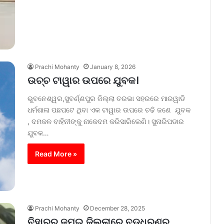
Prachi Mohanty
January 8, 2026
ଉଚ୍ଚ ଟାୱାର ଉପରେ ଯୁବକ।
ଭୁବନେଶ୍ୱର,ସୁବର୍ଣ୍ଣପୁର ଜିଲ୍ଲା ତରଭା ସହରରେ ମାରୱାଡି
ଧର୍ମଶାଳା ପଛପଟେ ଥିବା ଏକ ଟାୱାର ଉପରେ ଚଢି ଜଣେ ଯୁବକ
, ଦମକଳ ବାହିନୀଙ୍କୁ ନାକେଦମ କରିସାରିଲେଣି। ସୁନାରିପଡାର
ଯୁବକ…
Read More »
Prachi Mohanty
December 28, 2025
ବିହାରର ଜମୁଇ ଜିଲ୍ଲାରେ ବଡ଼ଧରଣର