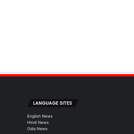
LANGUAGE SITES
English News
Hindi News
Odia News