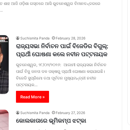
ିତ ଶାହ ଆଜି ଓଡ଼ିଶା ଗସ୍ତରେ ଆସି ଭୁବନେଶ୍ୱର ବିମାନବନ୍ଦରରେ
ଅ…
Suchismita Panda
February 28, 2026
ରାଜ୍ୟସଭା ନିର୍ବାଚନ ପାଇଁ ବିଜେଡିର ବିଗୁଲ୍;
ପ୍ରାର୍ଥୀ ଘୋଷଣା କଲେ ନବୀନ ପଟ୍ଟନାୟକ
ଭୁବନେଶ୍ୱର, ୨୮/୦୨/୨୦୨୬: ଆଗାମୀ ରାଜ୍ୟସଭା ନିର୍ବାଚନ
ପାଇଁ ବିଜୁ ଜନତା ଦଳ ପକ୍ଷରୁ ପ୍ରାର୍ଥୀ ଘୋଷଣା କରାଯାଇଛି।
ବିଜେଡି ସୁପ୍ରିମୋ ତଥା ପୂର୍ବତନ ମୁଖ୍ୟମନ୍ତ୍ରୀ ନବୀନ
ପଟ୍ଟନାୟକ…
Read More »
Suchismita Panda
February 27, 2026
କୋଲକାତାରେ ଭୂମିକମ୍ପ ଝଟ୍‌କା