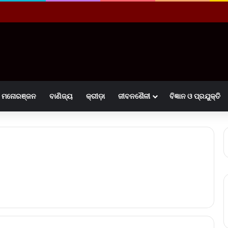
ମନୋରଞ୍ଜନ
ବାଣିଜ୍ୟ
କ୍ରୀଡ଼ା
ଜୀବନଶୈଳୀ
ବିଜ୍ଞାନ ଓ ପ୍ରଯୁକ୍ତି