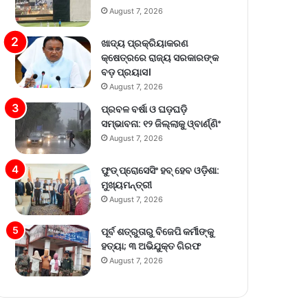
August 7, 2026
ଖାଦ୍ୟ ପ୍ରକ୍ରିୟାକରଣ
କ୍ଷେତ୍ରରେ ରାଜ୍ୟ ସରକାରଙ୍କ
ବଡ଼ ପ୍ରୟାସ।
August 7, 2026
ପ୍ରବଳ ବର୍ଷା ଓ ଘଡ଼ଘଡ଼ି
ସମ୍ଭାବନା: ୧୨ ଜିଲ୍ଲାକୁ ଓ୍ବାର୍ଣ୍ଣିଂ
August 7, 2026
ଫୁଡ୍ ପ୍ରୋସେସିଂ ହବ୍ ହେବ ଓଡ଼ିଶା:
ମୁଖ୍ୟମନ୍ତ୍ରୀ
August 7, 2026
ପୂର୍ବ ଶତ୍ରୁତାରୁ ବିଜେପି କର୍ମୀଙ୍କୁ
ହତ୍ୟା; ୩ ଅଭିଯୁକ୍ତ ଗିରଫ
August 7, 2026