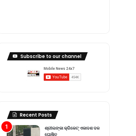
m
Subscribe to our channel
Recent Posts
ଶ୍ରୀଲଙ୍କା କ୍ରିକେଟ୍‌ ଏକାଦଶ ଦଳ
ଘୋଷିତ