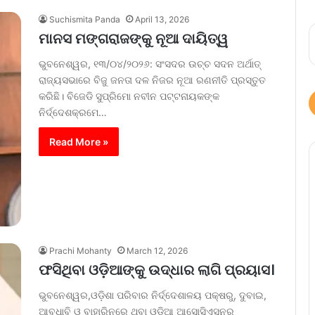
Suchismita Panda
April 13, 2026
ମାନସ ମଙ୍ଗରାଜଙ୍କୁ ନୂଆ ଦାୟିତ୍ୱ
ଭୁବନେଶ୍ୱର, ୧୩/୦୪/୨୦୨୬: ସଂସଦର ଉଚ୍ଚ ସଦନ ଅର୍ଥାତ୍
ରାଜ୍ୟସଭାରେ ବିଜୁ ଜନତା ଦଳ ନିଜର ନୂଆ ରଣନୀତି ପ୍ରସ୍ତୁତ
କରିଛି। ବିଜେଡି ସୁପ୍ରିମୋ ନବୀନ ପଟ୍ଟନାୟକଙ୍କ
ନିର୍ଦ୍ଦେଶକ୍ରମେ…
Read More »
Prachi Mohanty
March 12, 2026
ଫସିଥିବା ଓଡ଼ିଆଙ୍କୁ ଉଦ୍ଧାର ଲାଗି ପ୍ରୟାସ।
ଭୁବନେଶ୍ୱର,ଓଡ଼ିଶା ପରିବାର ନିର୍ଦ୍ଦେଶାଳୟ ପକ୍ଷରୁ, ଦୁବାଇ,
ଆବୁଧାବି ଓ ବାହାରିନରେ ଥିବା ଓଡ଼ିଆ ଆସୋସିଏସନର