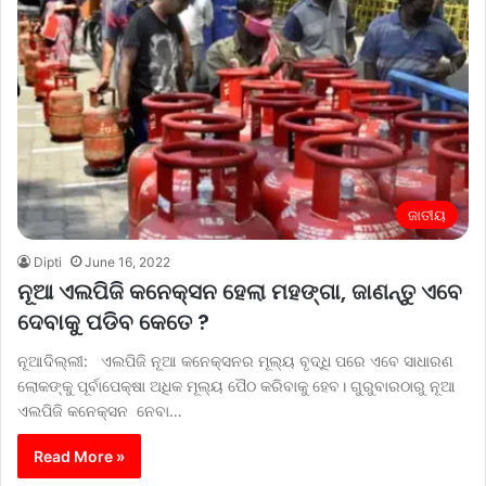
ଜାତୀୟ
Dipti
June 16, 2022
ନୂଆ ଏଲପିଜି କନେକ୍ସନ ହେଲା ମହଙ୍ଗା, ଜାଣନ୍ତୁ ଏବେ
ଦେବାକୁ ପଡିବ କେତେ ?
ନୂଆଦିଲ୍ଲୀ: ଏଲପିଜି ନୂଆ କନେକ୍ସନର ମୂଲ୍ୟ ବୃଦ୍ଧି ପରେ ଏବେ ସାଧାରଣ
ଲୋକଙ୍କୁ ପୂର୍ବାପେକ୍ଷା ଅଧିକ ମୂଲ୍ୟ ପୈଠ କରିବାକୁ ହେବ। ଗୁରୁବାରଠାରୁ ନୂଆ
ଏଲପିଜି କନେକ୍ସନ ନେବା…
Read More »