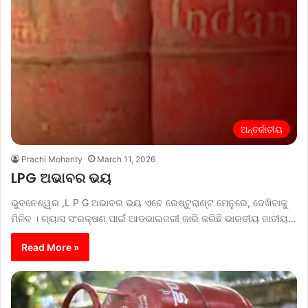
ଅନ୍ତର୍ଜାତୀୟ
Prachi Mohanty
March 11, 2026
LPG ଅଭାବର ଭୟ
ଭୁବନେଶ୍ୱର ,L P G ଅଭାବର ଭୟ ଏବେ ରେଷ୍ଟୁରାଣ୍ଟ ମେନୁରେ, ଦେଖିବାକୁ
ମିଳିବ । ଗ୍ୟାସ ସଂରକ୍ଷଣ ପାଇଁ ଆଡଭାଇଜରୀ ଜାରି କରିଛି ଭାରତୀୟ ଜାତୀୟ…
Read More »