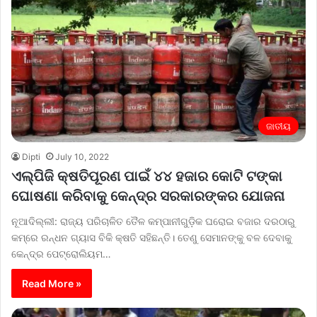
ଜାତୀୟ
Dipti
July 10, 2022
ଏଲ୍‌ପିଜି କ୍ଷତିପୂରଣ ପାଇଁ ୪୪ ହଜାର କୋଟି ଟଙ୍କା
ଘୋଷଣା କରିବାକୁ କେନ୍ଦ୍ର ସରକାରଙ୍କର ଯୋଜନା
ନୂଆଦିଲ୍ଲୀ: ରାଜ୍ୟ ପରିଚାଳିତ ତୈଳ କମ୍ପାନୀଗୁଡ଼ିକ ଘରୋଇ ବଜାର ଦରଠାରୁ
କମ୍‌ରେ ରନ୍ଧନ ଗ୍ୟାସ ବିକି କ୍ଷତି ସହିଛନ୍ତି। ତେଣୁ ସେମାନଙ୍କୁ ବଳ ଦେବାକୁ
କେନ୍ଦ୍ର ପେଟ୍ରୋଲିୟମ…
Read More »