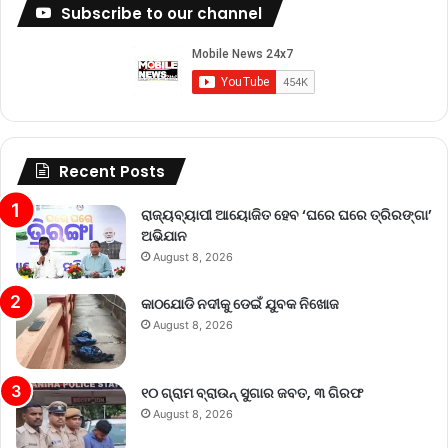
Subscribe to our channel
Recent Posts
ରାଜ୍ୟବ୍ୟାପୀ ଆୟୋଜିତ ହେବ ‘ଘରେ ଘରେ ତ୍ରିରଙ୍ଗା’
ଅଭିଯାନ
August 8, 2026
କାଠଯୋଡି ନଦୀକୁ ଡେଇଁ ଯୁବକ ନିଖୋଜ
August 8, 2026
୧୦ ଗ୍ରାମ ବ୍ରାଉନ୍ ସୁଗାର ଜବତ, ୩ ଗିରଫ
August 8, 2026