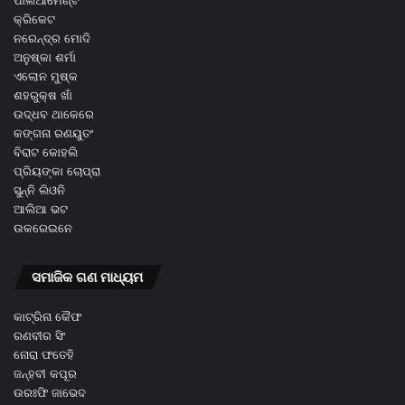
ପାର୍ଲିଆମେଣ୍ଟ
କ୍ରିକେଟ
ନରେନ୍ଦ୍ର ମୋଦି
ଅନୁଷ୍କା ଶର୍ମା
ଏଲୋନ ମୁଷ୍କ
ଶହରୁକ୍ଷ ଖାଁ
ଉଦ୍ଧବ ଥାକେରେ
କଙ୍ଗନା ରଣୟୁତଂ
ବିରାଟ କୋହଲି
ପ୍ରିୟଙ୍କା ଚୋପ୍ରା
ସୁନ୍ନି ଲିଓନି
ଆଲିଆ ଭଟ
ଉକରେଇନେ
ସମାଜିକ ଗଣ ମାଧ୍ୟମ
କାଟ୍ରିନା କୈଫ
ରଣବୀର ସିଂ
ନୋରା ଫତେହି
ଜନ୍ହବୀ କପୂର
ଉରଃଫି ଜାଭେଦ