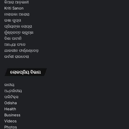
କିଆରା ଆଡ଼ଭାନୀ
Kriti Sanon
ମଲାଇକା ଅରୋରା
ଇଷା ଗୁପ୍ତା
ପ୍ରିୟଙ୍କା ଚୋପ୍ରା
ନୁଁଶ୍ର୍ରତ୍ତ ଭ୍ରୁଚ୍ଛା
ଦିଶା ପାଟାନି
ଅନନ୍ୟା ପଂଡେ
ଯାକଲୀନ ଫର୍ଣ୍ଣଣ୍ଡେଜ଼
ଉର୍ବଶୀ ରାଉତେଲା
ଲୋକପ୍ରିୟ ବିଭାଗ
ଜାତୀୟ
ଅନ୍ତର୍ଜାତୀୟ
ପଲିଟିକ୍ସ
Odisha
Health
Business
Videos
Photos