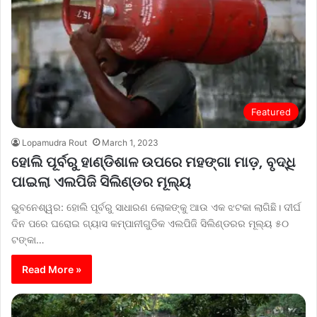
Featured
Lopamudra Rout
March 1, 2023
ହୋଲି ପୂର୍ବରୁ ହାଣ୍ଡିଶାଳ ଉପରେ ମହଙ୍ଗା ମାଡ଼, ବୃଦ୍ଧି
ପାଇଲା ଏଲପିଜି ସିଲିଣ୍ଡର ମୂଲ୍ୟ
ଭୁବନେଶ୍ୱର: ହୋଲି ପୂର୍ବରୁ ସାଧାରଣ ଲୋକଙ୍କୁ ଆଉ ଏକ ଝଟକା ଲାଗିଛି। ଦୀର୍ଘ
ଦିନ ପରେ ଘରୋଇ ଗ୍ୟାସ କମ୍ପାନୀଗୁଡିକ ଏଲପିଜି ସିଲିଣ୍ଡରର ମୂଲ୍ୟ ୫୦
ଟଙ୍କା…
Read More »