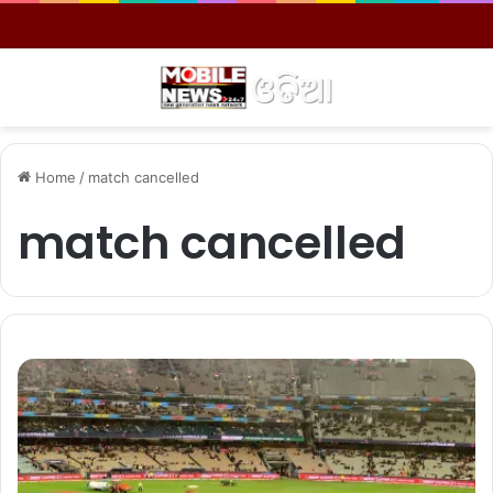
Menu
S
Home
/
match cancelled
match cancelled