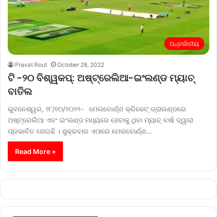
ଅନ୍ତର୍ଜାତୀୟ
Pravat Rout
October 28, 2022
ଟି -୨୦ ବିଶ୍ୱକପ୍‌: ଅଷ୍ଟ୍ରେଲିଆ-ଇଂଲଣ୍ଡ ମ୍ୟାଚ୍
ବାତିଲ
ଭୁବନେଶ୍ୱର, ୨୮/୧୦/୨୦୨୨- ମେଲବୋର୍ଣ୍ଣ କ୍ରିକେଟ୍ ଗ୍ରାଉଣ୍ଡରେ
ଅଷ୍ଟ୍ରେଲିଆ ଏବଂ ଇଂଲଣ୍ଡ ମଧ୍ୟରେ ହେବାକୁ ଥିବା ମ୍ୟାଚ୍ ବର୍ଷା ଦ୍ୱାରା
ପ୍ରଭାବିତ ହୋଇଛି । ଶୁକ୍ରବାର ଏଠାରେ ମେଲବୋର୍ଣ୍ଣ…
Read More »