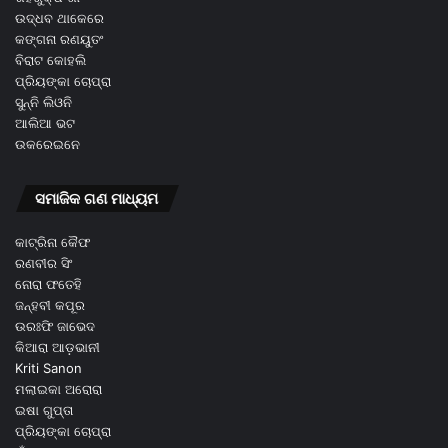
ଉଦ୍ଧବ ଥାକେରେ
କଙ୍ଗନା ରଣୟୁତଂ
ବିରାଟ କୋହଲି
ପ୍ରିୟଙ୍କା ଚୋପ୍ରା
ସୁନ୍ନି ଲିଓନି
ଆଲିଆ ଭଟ
ଉକରେଇନେ
ସମାଜିକ ଗଣ ମାଧ୍ୟମ
କାଟ୍ରିନା କୈଫ
ରଣବୀର ସିଂ
ନୋରା ଫତେହି
ଜନ୍ହବୀ କପୂର
ଉରଃଫି ଜାଭେଦ
କିଆରା ଆଡ଼ଭାନୀ
Kriti Sanon
ମଲାଇକା ଅରୋରା
ଇଷା ଗୁପ୍ତା
ପ୍ରିୟଙ୍କା ଚୋପ୍ରା