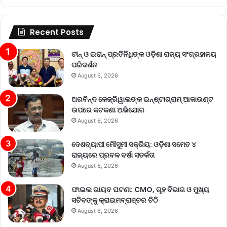
Recent Posts
ଚୀନ୍ ଓ ଇରାନ୍ ପ୍ରତିନିଧିଙ୍କ ଓଡ଼ିଶା ରାଜ୍ୟ ସଂଗ୍ରହାଳୟ
ପରିଦର୍ଶନ
August 6, 2026
ଅରବିନ୍ଦ କେଜ୍ରିୱାଲଙ୍କ ଇନ୍‌ଷ୍ଟାଗ୍ରାମ୍ ଆକାଉଣ୍ଟ
ଉପରେ କଟକଣା ଅଭିଯୋଗ
August 6, 2026
ଦେଶବ୍ୟାପୀ ମୌସୁମୀ ସକ୍ରିୟ: ଓଡ଼ିଶା ସମେତ ୪
ରାଜ୍ୟରେ ପ୍ରବଳ ବର୍ଷା ସତର୍କତା
August 6, 2026
ଫାଇଲ ଗାୟବ ଘଟଣା: CMO, ଗୃହ ବିଭାଗ ଓ ମୁଖ୍ୟ
ସଚିବଙ୍କୁ କ୍ରାଇମବ୍ରାଞ୍ଚର ଚିଠି
August 6, 2026