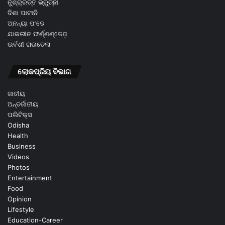
ନୁଁଶ୍ର୍ରତ୍ତ ଭ୍ରୁଚ୍ଛା
ଦିଶା ପାଟାନି
ଅନନ୍ୟା ପଂଡେ
ଯାକଲୀନ ଫର୍ଣ୍ଣଣ୍ଡେଜ଼
ଉର୍ବଶୀ ରାଉତେଲା
ଲୋକପ୍ରିୟ ବିଭାଗ
ଜାତୀୟ
ଅନ୍ତର୍ଜାତୀୟ
ପଲିଟିକ୍ସ
Odisha
Health
Business
Videos
Photos
Entertainment
Food
Opinion
Lifestyle
Education-Career