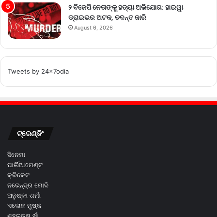
୨ ବିଜେପି ନେତାଙ୍କୁ ହତ୍ୟା ଅଭିଯୋଗ: ହାଇୱା
ଡ୍ରାଇଭର ଅଟକ, ତଦନ୍ତ ଜାରି
August 6, 2026
Tweets by 24x7odia
ଟ୍ରେଣ୍ଡିଂ
ସିନେମା
ପାର୍ଲିଆମେଣ୍ଟ
କ୍ରିକେଟ
ନରେନ୍ଦ୍ର ମୋଦି
ଅନୁଷ୍କା ଶର୍ମା
ଏଲୋନ ମୁଷ୍କ
ଶହରୁକ୍ଷ ଖାଁ