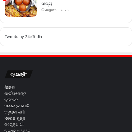
ଖାଦ୍ୟ
August 8, 2026
Tweets by 24x7odia
ଟ୍ରେଣ୍ଡିଂ
ସିନେମା
ପାର୍ଲିଆମେଣ୍ଟ
କ୍ରିକେଟ
ନରେନ୍ଦ୍ର ମୋଦି
ଅନୁଷ୍କା ଶର୍ମା
ଏଲୋନ ମୁଷ୍କ
ଶହରୁକ୍ଷ ଖାଁ
ଉଦ୍ଧବ ଥାକେରେ