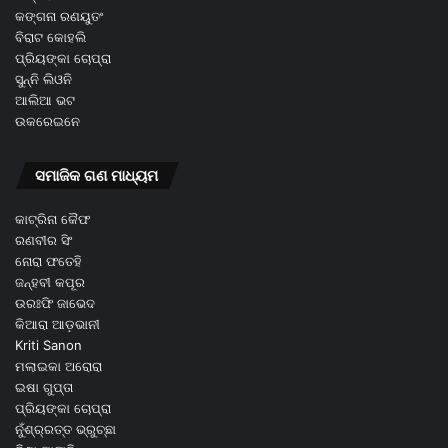
କଙ୍ଗନା ରଣୟୁତଂ
ବିରାଟ କୋହଲି
ପ୍ରିୟଙ୍କା ଚୋପ୍ରା
ସୁନ୍ନି ଲିଓନି
ଆଲିଆ ଭଟ
ଉକରେଇନେ
ସମାଜିକ ଗଣ ମାଧ୍ୟମ
କାଟ୍ରିନା କୈଫ
ରଣବୀର ସିଂ
ନୋରା ଫତେହି
ଜନ୍ହବୀ କପୂର
ଉରଃଫି ଜାଭେଦ
କିଆରା ଆଡ଼ଭାନୀ
Kriti Sanon
ମଲାଇକା ଅରୋରା
ଇଷା ଗୁପ୍ତା
ପ୍ରିୟଙ୍କା ଚୋପ୍ରା
ନୁଁଶ୍ର୍ରତ୍ତ ଭ୍ରୁଚ୍ଛା