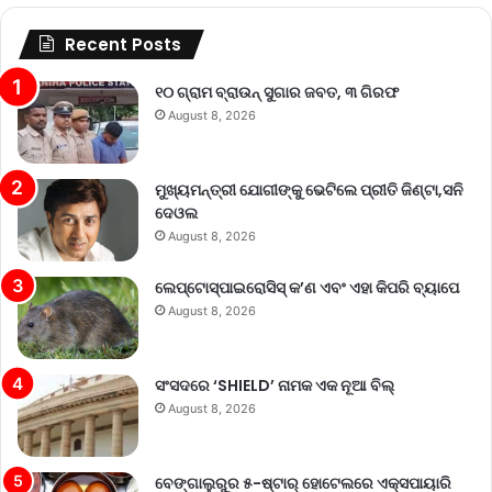
Recent Posts
୧୦ ଗ୍ରାମ ବ୍ରାଉନ୍ ସୁଗାର ଜବତ, ୩ ଗିରଫ
August 8, 2026
ମୁଖ୍ୟମନ୍ତ୍ରୀ ଯୋଗୀଙ୍କୁ ଭେଟିଲେ ପ୍ରୀତି ଜିଣ୍ଟା,ସନି
ଦେଓଲ
August 8, 2026
ଲେପ୍ଟୋସ୍ପାଇରୋସିସ୍ କ’ଣ ଏବଂ ଏହା କିପରି ବ୍ୟାପେ
August 8, 2026
ସଂସଦରେ ‘SHIELD’ ନାମକ ଏକ ନୂଆ ବିଲ୍
August 8, 2026
ବେଙ୍ଗାଲୁରୁର ୫-ଷ୍ଟାର୍ ହୋଟେଲରେ ଏକ୍ସପାୟାରି