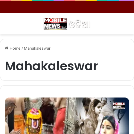
Menu
S
Home
/
Mahakaleswar
Mahakaleswar