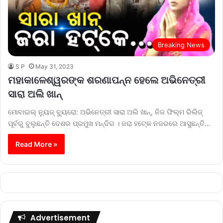
Breaking News
S P
May 31, 2023
ମହାକାଳେଶ୍ୱରଙ୍କ ଶରଣାପନ୍ନ ହେଲେ ଅଭିନେତ୍ରୀ
ସାରା ଅଲି ଖାନ୍‍
ମୋବାଇଲ୍‌ ନ୍ୟୁଜ୍‌ ବ୍ୟୁରୋ: ଅଭିନେତ୍ରୀ ସାରା ଅଲି ଖାନ୍‍, ନିଜ ଫିଲ୍ମ ରିଲିଜ୍‍
ପୂର୍ବରୁ ବୁଲୁଛନ୍ତି ଦେଶର ପ୍ରମୁଖ ମନ୍ଦିର । ଜରା ହଟ୍‍କେ ନଜରରେ ଆସୁଛନ୍ତି…
Read More »
Advertisement