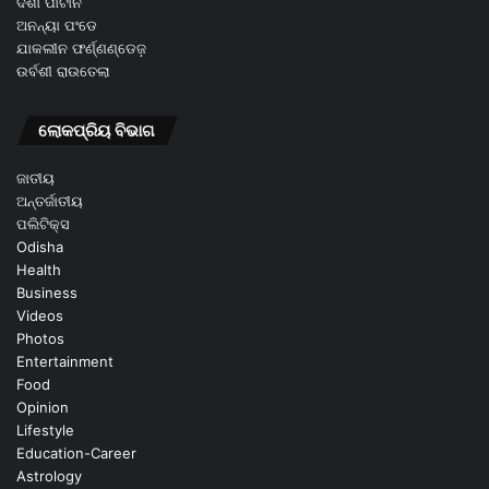
ଦିଶା ପାଟାନି
ଅନନ୍ୟା ପଂଡେ
ଯାକଲୀନ ଫର୍ଣ୍ଣଣ୍ଡେଜ଼
ଉର୍ବଶୀ ରାଉତେଲା
ଲୋକପ୍ରିୟ ବିଭାଗ
ଜାତୀୟ
ଅନ୍ତର୍ଜାତୀୟ
ପଲିଟିକ୍ସ
Odisha
Health
Business
Videos
Photos
Entertainment
Food
Opinion
Lifestyle
Education-Career
Astrology