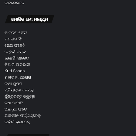
ଉକରେଇନେ
ସମାଜିକ ଗଣ ମାଧ୍ୟମ
କାଟ୍ରିନା କୈଫ
ରଣବୀର ସିଂ
ନୋରା ଫତେହି
ଜନ୍ହବୀ କପୂର
ଉରଃଫି ଜାଭେଦ
କିଆରା ଆଡ଼ଭାନୀ
Kriti Sanon
ମଲାଇକା ଅରୋରା
ଇଷା ଗୁପ୍ତା
ପ୍ରିୟଙ୍କା ଚୋପ୍ରା
ନୁଁଶ୍ର୍ରତ୍ତ ଭ୍ରୁଚ୍ଛା
ଦିଶା ପାଟାନି
ଅନନ୍ୟା ପଂଡେ
ଯାକଲୀନ ଫର୍ଣ୍ଣଣ୍ଡେଜ଼
ଉର୍ବଶୀ ରାଉତେଲା