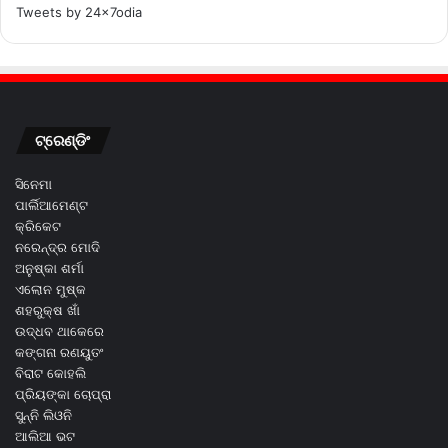
Tweets by 24x7odia
ଟ୍ରେଣ୍ଡିଂ
ସିନେମା
ପାର୍ଲିଆମେଣ୍ଟ
କ୍ରିକେଟ
ନରେନ୍ଦ୍ର ମୋଦି
ଅନୁଷ୍କା ଶର୍ମା
ଏଲୋନ ମୁଷ୍କ
ଶହରୁକ୍ଷ ଖାଁ
ଉଦ୍ଧବ ଥାକେରେ
କଙ୍ଗନା ରଣୟୁତଂ
ବିରାଟ କୋହଲି
ପ୍ରିୟଙ୍କା ଚୋପ୍ରା
ସୁନ୍ନି ଲିଓନି
ଆଲିଆ ଭଟ