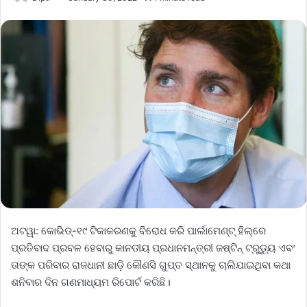
ଅଟୱା: କୋଭିଡ୍‌-୧୯ ଟିକାକରଣକୁ ବିରୋଧ କରି ପାର୍ଲାମେଣ୍ଟ୍‌ ହିଲ୍‌ରେ
ପ୍ରତିବାଦ ପ୍ରବଳ ହେବାରୁ କାନଡୀୟ ପ୍ରଧାନମନ୍ତ୍ରୀ ଜଷ୍ଟିନ୍‌ ଟ୍ରୁଡ୍ୟୁ ଏବଂ
ତାଙ୍କ ପରିବାର ରାଜଧାନୀ ଛାଡ଼ି କୌଣସି ଗୁପ୍ତ ସ୍ଥାନକୁ ଚାଲିଯାଇଥିବା କଥା
ଶନିବାର ଦିନ ଗଣମାଧ୍ୟମ ରିପୋର୍ଟ କରିଛି।