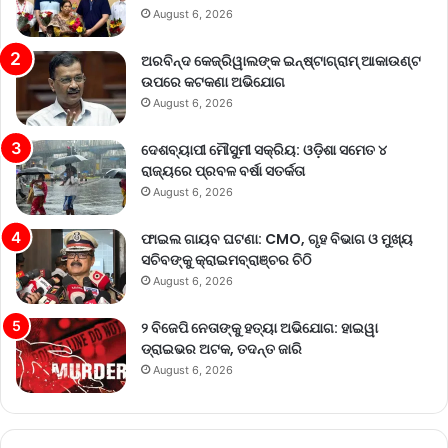
August 6, 2026
ଅରବିନ୍ଦ କେଜ୍ରିୱାଲଙ୍କ ଇନ୍‌ଷ୍ଟାଗ୍ରାମ୍ ଆକାଉଣ୍ଟ
ଉପରେ କଟକଣା ଅଭିଯୋଗ
August 6, 2026
ଦେଶବ୍ୟାପୀ ମୌସୁମୀ ସକ୍ରିୟ: ଓଡ଼ିଶା ସମେତ ୪
ରାଜ୍ୟରେ ପ୍ରବଳ ବର୍ଷା ସତର୍କତା
August 6, 2026
ଫାଇଲ ଗାୟବ ଘଟଣା: CMO, ଗୃହ ବିଭାଗ ଓ ମୁଖ୍ୟ
ସଚିବଙ୍କୁ କ୍ରାଇମବ୍ରାଞ୍ଚର ଚିଠି
August 6, 2026
୨ ବିଜେପି ନେତାଙ୍କୁ ହତ୍ୟା ଅଭିଯୋଗ: ହାଇୱା
ଡ୍ରାଇଭର ଅଟକ, ତଦନ୍ତ ଜାରି
August 6, 2026