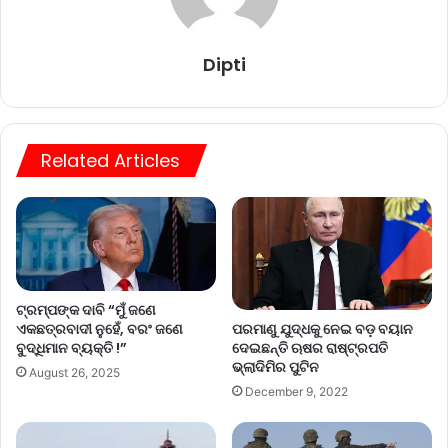
Dipti
Related Articles
ଟ୍ରମ୍ପଙ୍କ ଦାବି “ମୁଁ ଜଣେ
ପରମାଣୁ ଯୁଦ୍ଧକୁ ନେଇ ବଡ଼ ବୟାନ
ଏକଛତ୍ରବାଦୀ ନୁହେଁ, ବରଂ ଜଣେ
ଦେଇଛନ୍ତି ଋଷର ରାଷ୍ଟ୍ରପତି
ବୁଦ୍ଧିମାନ ବ୍ୟକ୍ତି !”
ଭ୍ଲାଦିମିର ପୁଟିନ
August 26, 2025
December 9, 2022