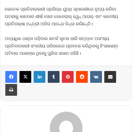
କେତେକ ପ୍ରତିବାଦକାରୀ ପ୍ରସିଦ୍ଧ ଯୁଦ୍ଧ ସ୍ମାରକୀରେ ନୃତ୍ୟ କରିବା
ଘଟଣାକୁ କାନଡାର ଶୀର୍ଷ ସେନା ଜେନେରାଲ୍‌ ୱେନ୍‌ ଆଇର୍‌ ଏବଂ କାନଡୀୟ
ପ୍ରତିରକ୍ଷା ମନ୍ତ୍ରୀ ଅନିତା ଆନନ୍ଦ ନିନ୍ଦା କରିଛନ୍ତି।
ଅତ୍ୟଧିକ ଥଣ୍ଡା ପଡ଼ିବାର ସତର୍କ ସୂଚନା ଜାରି ସତ୍ତ୍ବେ ଅସଂଖ୍ୟ
ପ୍ରତିବାଦକାରୀ ସଂସଦୀୟ ପରିସରରେ ପ୍ରବଶେ କରିଥିବାରୁ ହିଂସାକାଣ୍ଡ
ଘଟିବାର ଆଶଙ୍କା ଥିବାରୁ ପୁଲିସ ସଜାଗ ରହିଛି।
LinkedIn
Tumblr
Pinterest
Reddit
VKontakte
Share via Email
Print