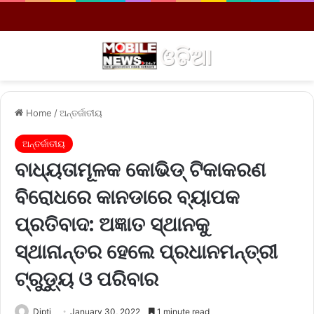
Menu
S
Home
/
ଅନ୍ତର୍ଜାତୀୟ
ଅନ୍ତର୍ଜାତୀୟ
ବାଧ୍ୟତାମୂଳକ କୋଭିଡ୍‌ ଟିକାକରଣ
ବିରୋଧରେ କାନଡାରେ ବ୍ୟାପକ
ପ୍ରତିବାଦ: ଅଜ୍ଞାତ ସ୍ଥାନକୁ
ସ୍ଥାନାନ୍ତର ହେଲେ ପ୍ରଧାନମନ୍ତ୍ରୀ
ଟ୍ରୁଡ୍ୟୁ ଓ ପରିବାର
Dipti
January 30, 2022
1 minute read