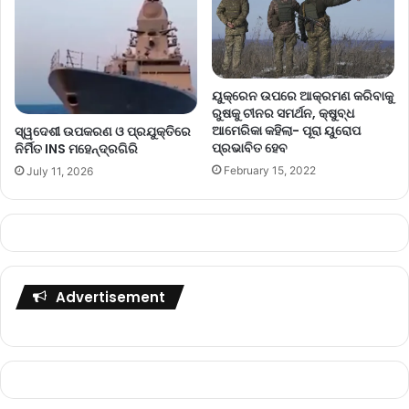
ୟୁକ୍ରେନ ଉପରେ ଆକ୍ରମଣ କରିବାକୁ
ରୁଷକୁ ଚୀନର ସମର୍ଥନ, କ୍ଷୁବ୍ଧ
ଆମେରିକା କହିଲା- ପୂରା ୟୁରୋପ
ସ୍ୱଦେଶୀ ଉପକରଣ ଓ ପ୍ରଯୁକ୍ତିରେ
ପ୍ରଭାବିତ ହେବ
ନିର୍ମିତ INS ମହେନ୍ଦ୍ରଗିରି
February 15, 2022
July 11, 2026
Advertisement