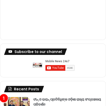
Subscribe to our channel
Recent Posts
ଚୀନ୍ ଓ ଇରାନ୍ ପ୍ରତିନିଧିଙ୍କ ଓଡ଼ିଶା ରାଜ୍ୟ ସଂଗ୍ରହାଳୟ
ପରିଦର୍ଶନ