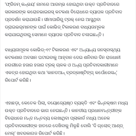
‘ଫ୍ରିଡମ୍‌ କନ୍‌ଭୟ’ ନାମରେ ଆରମ୍ଭ ହୋଇଥିବା ଉକ୍ତ ପ୍ରତିବାଦରେ
ସରକାରଙ୍କ କରୋନଭାଇରସ୍‌ କଟକଣା ବିରୋଧରେ ବ୍ୟାପକ ପ୍ରତିବାଦ
ପ୍ରଦର୍ଶନ କରାଯାଉଛି। ସୀମାପାରିରୁ ଟ୍ରକ୍‌ ନେଇ ଆସୁଥିବା
ଡ୍ରାଇଭର୍‌ମାନଙ୍କ ପାଇଁ କୋଭିଡ୍‌ ଟିକାକରଣ ବାଧ୍ୟତାମୂଳକ
କରାଯାଇଥିବାରୁ ସେମାନେ ବ୍ୟାପକ ପ୍ରତିବାଦ ଚଳାଇଛନ୍ତି।
ବାଧ୍ୟତାମୂଳକ କୋଭିଡ୍-୧୯ ଟିକାକରଣ ଏବଂ ଅନ୍ୟାନ୍ୟ ଜନସ୍ବାସ୍ଥ୍ୟ
କଟକଣାର ଅବସାନ ଘଟାଇବାକୁ ଆହ୍ବାନ ଦେଇ ଶନିବାର ଦିନ ରାଜଧାନୀ
ନଗରୀରେ ହଜାର ହଜାର ଟ୍ରକ୍‌ ଚାଳକ ଓ ଅନ୍ୟ ପ୍ରତିବାଦକାରୀମାନେ
ଏକତ୍ର ହୋଇଥିବା କଥା ‘କାନଡଆନ୍‌ ‌ବ୍ରଡ୍‌କାଷ୍ଟିଙ୍ଗ୍‌ କର୍ପୋରେସନ୍‌’
ରିପୋର୍ଟ କରିଛି।
ଏହାଛଡ଼ା, କେତେକ ପିଲା, ବୟୋଜ୍ୟେଷ୍ଠ ବ୍ୟକ୍ତି ଏବଂ ଭିନ୍ନକ୍ଷମ ମଧ୍ୟ
ଉକ୍ତ ପ୍ରତିବାଦରେ ଭାଗ ନେଇଛନ୍ତି। କାନଡୀୟ ପ୍ରଧାନମନ୍ତ୍ରୀଙ୍କ
ବିରୋଧରେ ମନ୍ଦ ମନ୍ତବ୍ୟ ଲେଖାଥିବା ପ୍ଲାକାର୍ଡ ମଧ୍ୟ ଅନେକ
ପ୍ରତିବାଦକାରୀଙ୍କ ହାତରେ ଦେଖିବାକୁ ମିଳୁଛି ବୋଲି ‘ଦି ଗ୍ଲୋବ୍‌ ଆଣ୍ଡ୍‌
ମେଲ୍‌’ ଖବରକାଗଜ ରିପୋର୍ଟ କରିଛି।