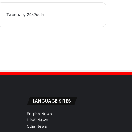
Tweets by 24x7odia
LANGUAGE SITES
English News
Hindi News
Odia News