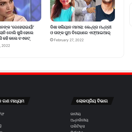
ଦିଶା ସଲିୟାନ ମାମଲା: କେନ୍ଦ୍ର ମନ୍ତ୍ରୀ
ୋନଙ୍କ ‘ଗେହେରାଇୟାଁ’
ଓ ତାଙ୍କ ପୁଅ ବିରୋଧରେ ଏଫ୍‌ଆଇଆର୍‌
ାନି ବୋଲି ଖୁସି ହେଲେ
ସି କହି କଲେ ବଏକଟ୍
February 27, 2022
, 2022
କ ଗଣ ମାଧ୍ୟମ
ଲୋକପ୍ରିୟ ବିଭାଗ
କୈଫ
ଜାତୀୟ
ଅନ୍ତର୍ଜାତୀୟ
ି
ପଲିଟିକ୍ସ