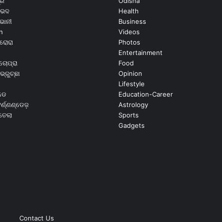
ୂର
Odisha
ଭେଦ
Health
ଭାନୀ
Business
n
Videos
ରୋରା
Photos
Entertainment
ଚୋପ୍ରା
Food
ଭ୍ରୁଚ୍ଛା
Opinion
Lifestyle
ଡେ
Education-Career
୍ଣ୍ଣଣ୍ଡେଜ଼
Astrology
ଉତେଲା
Sports
Gadgets
Contact Us