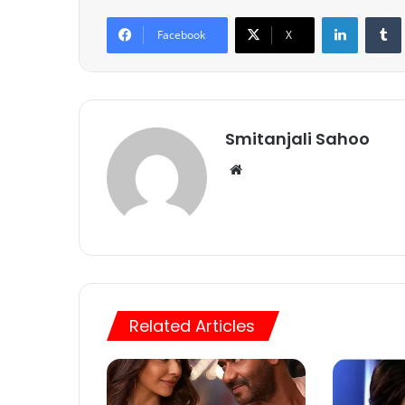
LinkedIn
Tumb
Facebook
X
Smitanjali Sahoo
We
bsi
te
Related Articles