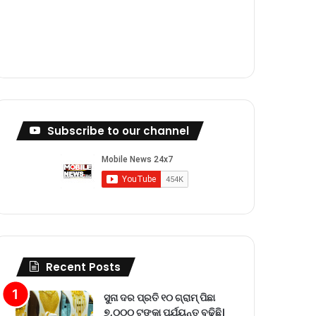
m
Subscribe to our channel
Recent Posts
ସୁନା ଦର ପ୍ରତି ୧୦ ଗ୍ରାମ୍‌ ପିଛା
୭,୦୦୦ ଟଙ୍କା ପର୍ଯ୍ୟନ୍ତ ବଢ଼ିଛି।