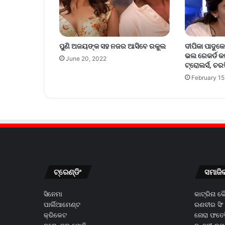
ପୁଣି ଅଜୟଙ୍କ ସହ ନଜର ଆସିବେ ରକୁଲ
ଦୀପିକା ପାଦୁକ
ଭଲ ରେକର୍ଡ କଲ
June 20, 2022
ଟ୍ରୋଲର୍ସ, ଚର
February 15
ଟ୍ରେଣ୍ଡିଂ
ସମାଜି
ସିନେମା
କାଟ୍ରିନା 
ପାର୍ଲିଆମେଣ୍ଟ
ରଣବୀର ସିଂ
କ୍ରିକେଟ
ନୋରା ଫତେହ