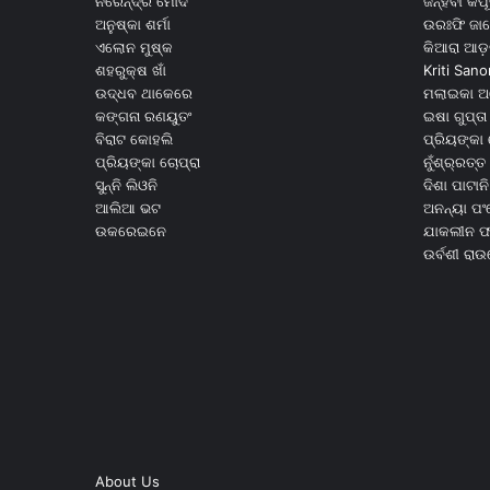
ନରେନ୍ଦ୍ର ମୋଦି
ଜନ୍ହବୀ କପ
ଅନୁଷ୍କା ଶର୍ମା
ଉରଃଫି ଜା
ଏଲୋନ ମୁଷ୍କ
କିଆରା ଆଡ଼
ଶହରୁକ୍ଷ ଖାଁ
Kriti Sano
ଉଦ୍ଧବ ଥାକେରେ
ମଲାଇକା ଅ
କଙ୍ଗନା ରଣୟୁତଂ
ଇଷା ଗୁପ୍ତା
ବିରାଟ କୋହଲି
ପ୍ରିୟଙ୍କା 
ପ୍ରିୟଙ୍କା ଚୋପ୍ରା
ନୁଁଶ୍ର୍ରତ୍ତ 
ସୁନ୍ନି ଲିଓନି
ଦିଶା ପାଟାନି
ଆଲିଆ ଭଟ
ଅନନ୍ୟା ପଂ
ଉକରେଇନେ
ଯାକଲୀନ ଫର
ଉର୍ବଶୀ ରା
About Us