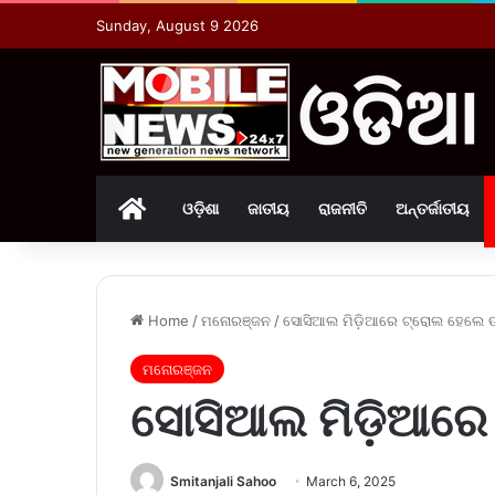
Sunday, August 9 2026
Home
ଓଡ଼ିଶା
ଜାତୀୟ
ରାଜନୀତି
ଅନ୍ତର୍ଜାତୀୟ
Home
/
ମନୋରଞ୍ଜନ
/
ସୋସିଆଲ ମିଡ଼ିଆରେ ଟ୍ରୋଲ ହେଲେ ଉର
ମନୋରଞ୍ଜନ
ସୋସିଆଲ ମିଡ଼ିଆରେ 
Smitanjali Sahoo
March 6, 2025