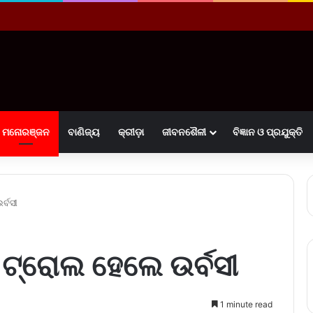
ମନୋରଞ୍ଜନ
ବାଣିଜ୍ୟ
କ୍ରୀଡ଼ା
ଜୀବନଶୈଳୀ
ବିଜ୍ଞାନ ଓ ପ୍ରଯୁକ୍ତି
୍ବସୀ
ଟ୍ରୋଲ ହେଲେ ଉର୍ବସୀ
1 minute read