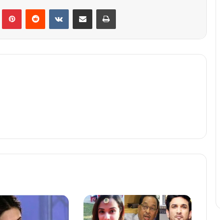
lr
Pinterest
Reddit
VKontakte
Share via Email
Print