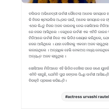
ବଲିଉଡ ଅଭିନେତ୍ରୀ ଉର୍ବସୀ ରୌତେଲା ଅନେକ ସମୟରେ ହାଇ
କି ନିଜର ଷ୍ଟାଇଲିସ ଅନ୍ଦାଜ ପାଇଁ, ଅନେକ ସମୟରେ ସେ ଫ୍ୟ
ଏଥର କିନ୍ତୁ ନିଜର ଅଜବ ଗାଉନକୁ ନେଇ ସୋସିଆଲ ମିଡିଆରେ 
ରେ ନଜର ଆସିଥିଲେ । ସେଥିରେ ଉର୍ବସୀ ଏକ ଏମିତି ଗାଉନ
ମିଡିଆରେ ଉର୍ବସୀ ନିଜେ ଏକ ଭିଡିଓ ଶେୟାର କରିଥିଲେ, ଯ
ନଜର ଆସିଥିଲେ । ଯାହା ଦେଖିବାକୁ ଏକଦମ ଅଜବ ଲାଗୁଥିଲ
ଲଗାଇଥିଲେ । ଅତ୍ୟଧିକ ହେଭି ମେକଅପ ମଧ୍ୟ ନେଇଥିଲେ ଉ
ଅତ୍ୟନ୍ତ ଅଜବ ଲାଗୁଥିଲା ।
ସୋସିଆଲ ମିଡିଆରେ ଏହି ଭିଡିଓ ଦେଖିଲା ପରେ ଜଣେ ୟୁଜର୍ସ
ଏମିତି ଲାଗୁଛି, ଯେମିତି ପୁରା ଜଙ୍ଗଲ ପିନ୍ଧି ଉର୍ବସୀ ଆସିଛନ
ବିରକ୍ତି ପ୍ରକାଶ କରିଛନ୍ତି।
actress urvashi raute