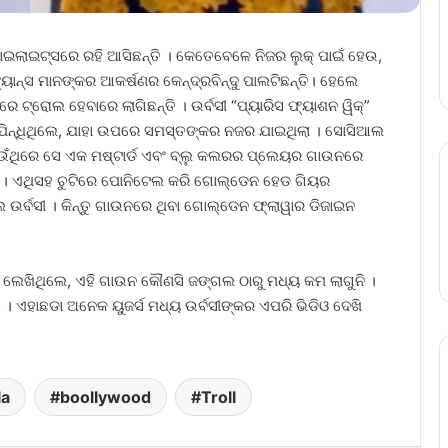
ଲାଇଟ୍ସରେ ରହି ଆସିଛନ୍ତି । କେତେବେଳେ ନିଜର ଲୁକ୍ ପାଇଁ ହେଉ,
ାନ୍ସ ମାନଙ୍କର ଆକର୍ଷଣର କେନ୍ଦ୍ରବିନ୍ଦୁ ପାଲଟିଛନ୍ତି। ହେଲେ
ଟ୍ରୋଲ ହେବାରେ ଲାଗିଛନ୍ତି । ଉର୍ବସୀ “ପ୍ୟାରିସ ଫ୍ୟାଶନ ୱିକ୍”
 ପିନ୍ଧିଥିଲେ, ଯାହା ଉପରେ ସମସ୍ତଙ୍କର ନଜର ଯାଇଥିଲା । ସୋସିଆଲ
େଉଁଥିରେ ସେ ଏକ ମଷ୍ଟାର୍ଡ ଏବଂ ବ୍ଲୁ କଲରର ପ୍ଲେୟର ଗାଉନରେ
ା । ଏଥିସହ ଚୁଟିରେ ପୋନିଟେଲ କରି ଗୋଲ୍ଡେନ ହେଡ ଗିୟର
ର୍ବସୀ । କିନ୍ତୁ ଗାଉନରେ ଥିବା ଗୋଲ୍ଡେନ ଫ୍ଲାୱାର ଡିଜାଇନ
 ଲେଖିଥିଲେ, ଏହି ଗାଉନ କୌଣସି ଜଙ୍ଗଲ ଠାରୁ ମଧ୍ୟ କମ ଲାଗୁନି ।
୍ତି । ଏହାଛଡା ଅନେକ ୟୁଜର୍ସ ମଧ୍ୟ ଉର୍ବସୀଙ୍କର ଏପରି ଭିଡିଓ ଦେଖି
la
boollywood
Troll