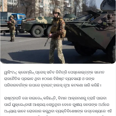
ୱାସିଂଟନ୍‌: କ୍ରେମ୍‌ଲିନ୍‌ ପ୍ରେସ୍‌ ସଚିବ ଡିମିତ୍ରି ପେସ୍କୋଭ୍‌ତ୍‌ଙ୍କ ସମେତ
ରାଜନୈତିକ ପ୍ରଭାବ ଥିବା ୫୦ଜଣ ବିଶିଷ୍ଟ ବ୍ୟବସାୟୀ ଓ ତାଙ୍କ
ପରିବାରବର୍ଗଙ୍କ ଉପରେ ହ୍ବାଇଟ୍‌ ହାଉସ୍‌ ନୂଆ କଟକଣା ଜାରି କରିଛି।
ରାଷ୍ଟ୍ରପତି ଜୋ ବାଇଡେନ୍‌ କହିଛନ୍ତି, ବିମାନ ଆକ୍ରମଣରୁ ତ୍ରାହି ପାଇବା
ପାଇଁ ୟୁକ୍ରେନ୍‌ବାସୀ ଆଶ୍ରୟ ଲୋଡୁଥିବା ବେଳେ ରୁଷୀୟ ଜନତାଙ୍କ ଅର୍ଥରେ
ଅନ୍ୟାୟ ଭାବେ ରୋଜଗାର କରୁଥିବା ବ୍ୟକ୍ତିବିଶେଷଙ୍କ ଉଦ୍ଦେଶ୍ୟରେ ଏହି