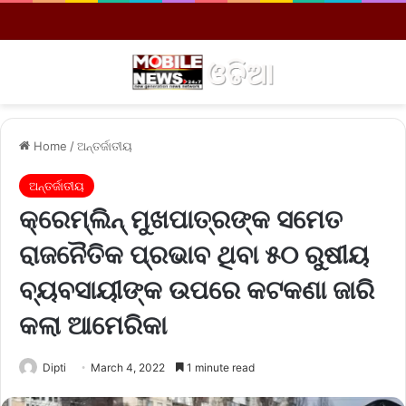
Menu
S
Home
/
ଅନ୍ତର୍ଜାତୀୟ
ଅନ୍ତର୍ଜାତୀୟ
କ୍ରେମ୍‌ଲିନ୍‌ ମୁଖପାତ୍ରଙ୍କ ସମେତ
ରାଜନୈତିକ ପ୍ରଭାବ ଥିବା ୫୦ ରୁଷୀୟ
ବ୍ୟବସାୟୀଙ୍କ ଉପରେ କଟକଣା ଜାରି
କଲା ଆମେରିକା
Dipti
March 4, 2022
1 minute read