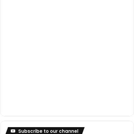
o
e
r
k
a
m
Subscribe to our channel