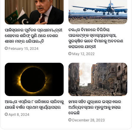
ଚଳନ୍ତା ବିମାନରେ ବିଗିଡିଲା
ପାକିସ୍ତାନର ପୂର୍ବତନ ପ୍ରଧାନମନ୍ତ୍ରୀ
ପାଇଲଟ୍‌ଙ୍କ ସ୍ବାସ୍ଥ୍ୟାବସ୍ଥା,
ଶେହବାଜ ଶରିଫ୍‌ ପୁଣି ଥରେ ଦେଶର
ସୁରକ୍ଷିତ ଭାବେ ବିମାନକୁ ଅବତରଣ
ଶାସନ ମଙ୍ଗ ଧରିପାରନ୍ତି
କରାଇଲେ ଯାତ୍ରୀ
February 15, 2024
May 12, 2022
ଆସନ୍ତା ଏପ୍ରିଲ ୮ ତାରିଖରେ ଲାଗିବାକୁ
ହମାସ ସହିତ ଯୁଦ୍ଧରେ ଇସ୍ରାଏଲର
ଯାଉଛି ବର୍ଷର ପ୍ରଥମ ସୂର୍ଯ୍ୟୋପରାଗ
ଅର୍ଥବ୍ୟବସ୍ଥାର ମୂଳଦୁଆକୁ ହଲାଇ
ଦେଇଛି
April 8, 2024
December 28, 2023