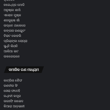
ନରେନ୍ଦ୍ର ମୋଦି
ଅନୁଷ୍କା ଶର୍ମା
ଏଲୋନ ମୁଷ୍କ
ଶହରୁକ୍ଷ ଖାଁ
ଉଦ୍ଧବ ଥାକେରେ
କଙ୍ଗନା ରଣୟୁତଂ
ବିରାଟ କୋହଲି
ପ୍ରିୟଙ୍କା ଚୋପ୍ରା
ସୁନ୍ନି ଲିଓନି
ଆଲିଆ ଭଟ
ଉକରେଇନେ
ସମାଜିକ ଗଣ ମାଧ୍ୟମ
କାଟ୍ରିନା କୈଫ
ରଣବୀର ସିଂ
ନୋରା ଫତେହି
ଜନ୍ହବୀ କପୂର
ଉରଃଫି ଜାଭେଦ
କିଆରା ଆଡ଼ଭାନୀ