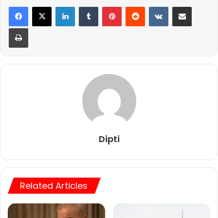
LinkedIn
Tumblr
Pinterest
Reddit
VKontakte
Share via Email
Print
Dipti
Related Articles