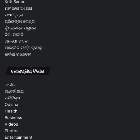
Kriti Sanon
ମଲାଇକା ଅରୋରା
ଇଷା ଗୁପ୍ତା
ପ୍ରିୟଙ୍କା ଚୋପ୍ରା
ନୁଁଶ୍ର୍ରତ୍ତ ଭ୍ରୁଚ୍ଛା
ଦିଶା ପାଟାନି
ଅନନ୍ୟା ପଂଡେ
ଯାକଲୀନ ଫର୍ଣ୍ଣଣ୍ଡେଜ଼
ଉର୍ବଶୀ ରାଉତେଲା
ଲୋକପ୍ରିୟ ବିଭାଗ
ଜାତୀୟ
ଅନ୍ତର୍ଜାତୀୟ
ପଲିଟିକ୍ସ
Odisha
Health
Business
Videos
Photos
Entertainment