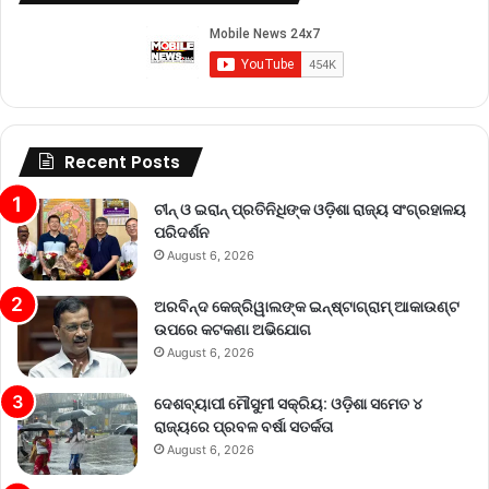
Recent Posts
ଚୀନ୍ ଓ ଇରାନ୍ ପ୍ରତିନିଧିଙ୍କ ଓଡ଼ିଶା ରାଜ୍ୟ ସଂଗ୍ରହାଳୟ
ପରିଦର୍ଶନ
August 6, 2026
ଅରବିନ୍ଦ କେଜ୍ରିୱାଲଙ୍କ ଇନ୍‌ଷ୍ଟାଗ୍ରାମ୍ ଆକାଉଣ୍ଟ
ଉପରେ କଟକଣା ଅଭିଯୋଗ
August 6, 2026
ଦେଶବ୍ୟାପୀ ମୌସୁମୀ ସକ୍ରିୟ: ଓଡ଼ିଶା ସମେତ ୪
ରାଜ୍ୟରେ ପ୍ରବଳ ବର୍ଷା ସତର୍କତା
August 6, 2026