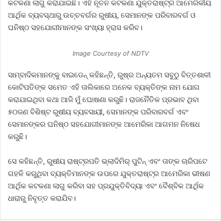
କଟକଣା ଲାଗୁ କରାଯାଇଛି। ଏହି ନୂତନ କଟକଣା ଯୁକ୍ତରାଷ୍ଟ୍ର ଆମେରିକୀୟ
ଆର୍ଥିକ ବ୍ୟବସ୍ଥାରୁ ଉଚ୍ଚବର୍ଗର ରୁ‌ଷୀୟ, ସେମାନଙ୍କ ପରିବାରବର୍ଗ ଓ
ଘନିଷ୍ଠ ସହଯୋଗୀମାନଙ୍କ ସଂଖ୍ୟା ହ୍ରାସ କରିବ।
Image Courtesy of NDTV
ସାମ୍ବାଦିକମାନଙ୍କୁ ବାଇଡେନ୍‌ କହିଛନ୍ତି, ରୁଷ୍‌ର ଅନ୍ୟତମ ସବୁଠୁ ବିତ୍ତଶାଳୀ
କୋଟିପତିଙ୍କ ସମେତ ଏହି ତାଲିକାରେ ଅନେକ ବ୍ୟକ୍ତିଙ୍କ ନାମ ଯୋଗ
କରାଯାଇଥିବା କଥା ଆଜି ମୁଁ ଘୋଷଣା କରୁଛି। ରାଜନୈତିକ ପ୍ରଭାବ ଥିବା
୫୦ଜଣ ବିଶିଷ୍ଟ ରୁଷୀୟ ବ୍ୟବସାୟୀ, ସେମାନଙ୍କ ପରିବାରବର୍ଗ ଏବଂ
ସେମାନଙ୍କର ଘନିଷ୍ଠ ସହଯୋଗୀମାନଙ୍କ ଆମେରିକା ଆଗମନ ନିଷେଧ
କରୁଛି।
ସେ କହିଛନ୍ତି, ରୁଷୀୟ ରାଷ୍ଟ୍ରପତି ଭ୍ଲାଦିମିର୍‌ ପୁଟିନ୍‌ ଏବଂ ତାଙ୍କ ଚାରିପଟେ
ଗହଳି କରୁଥିବା ବ୍ୟକ୍ତିମାନଙ୍କ ଉପରେ ଯୁକ୍ତରାଷ୍ଟ୍ର ଆମେରିକା ଭୀଷଣ
ଆର୍ଥିକ କଟକଣା ଲାଗୁ କରିବା ସହ ପ୍ରଯୁକ୍ତିବିଦ୍ୟା ଏବଂ ବୈଶ୍ବିକ ଆର୍ଥିକ
ଧାରାରୁ ନିବୃତ୍ତ କରାଯିବ।