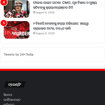
ଫାଇଲ ଗାୟବ ଘଟଣା: CMO, ଗୃହ ବିଭାଗ ଓ ମୁଖ୍ୟ
ସଚିବଙ୍କୁ କ୍ରାଇମବ୍ରାଞ୍ଚର ଚିଠି
August 6, 2026
୨ ବିଜେପି ନେତାଙ୍କୁ ହତ୍ୟା ଅଭିଯୋଗ: ହାଇୱା
ଡ୍ରାଇଭର ଅଟକ, ତଦନ୍ତ ଜାରି
August 6, 2026
Tweets by 24x7odia
ଟ୍ରେଣ୍ଡିଂ
ସିନେମା
ପାର୍ଲିଆମେଣ୍ଟ
କ୍ରିକେଟ