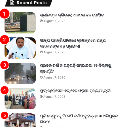
Recent Posts
ଶ୍ରୀଲଙ୍କା କ୍ରିକେଟ୍‌ ଏକାଦଶ ଦଳ ଘୋଷିତ
August 7, 2026
ଖାଦ୍ୟ ପ୍ରକ୍ରିୟାକରଣ କ୍ଷେତ୍ରରେ ରାଜ୍ୟ
ସରକାରଙ୍କ ବଡ଼ ପ୍ରୟାସ।
August 7, 2026
ପ୍ରବଳ ବର୍ଷା ଓ ଘଡ଼ଘଡ଼ି ସମ୍ଭାବନା: ୧୨ ଜିଲ୍ଲାକୁ
ଓ୍ବାର୍ଣ୍ଣିଂ
August 7, 2026
ଫୁଡ୍ ପ୍ରୋସେସିଂ ହବ୍ ହେବ ଓଡ଼ିଶା: ମୁଖ୍ୟମନ୍ତ୍ରୀ
August 7, 2026
ପୂର୍ବ ଶତ୍ରୁତାରୁ ବିଜେପି କର୍ମୀଙ୍କୁ ହତ୍ୟା; ୩ ଅଭିଯୁକ୍ତ
ଗିରଫ