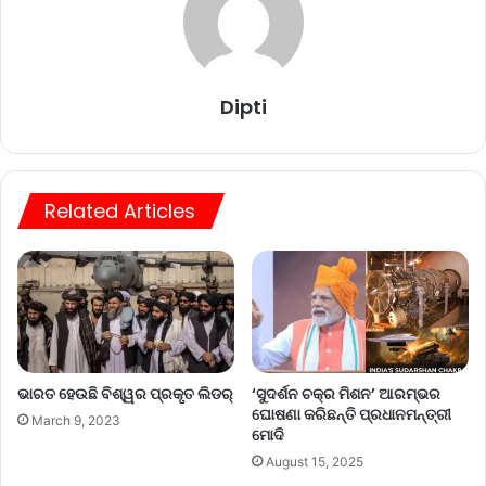
Dipti
Related Articles
ଭାରତ ହେଉଛି ବିଶ୍ୱର ପ୍ରକୃତ ଲିଡର୍
‘ସୁଦର୍ଶନ ଚକ୍ର ମିଶନ’ ଆରମ୍ଭର
ଘୋଷଣା କରିଛନ୍ତି ପ୍ରଧାନମନ୍ତ୍ରୀ
March 9, 2023
ମୋଦି
August 15, 2025