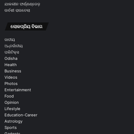
ଯାକଲୀନ ଫର୍ଣ୍ଣଣ୍ଡେଜ଼
ଉର୍ବଶୀ ରାଉତେଲା
ଲୋକପ୍ରିୟ ବିଭାଗ
ଜାତୀୟ
ଅନ୍ତର୍ଜାତୀୟ
ପଲିଟିକ୍ସ
Odisha
Health
Business
Videos
Photos
Entertainment
Food
Opinion
Lifestyle
Education-Career
Astrology
Sports
Gadgets