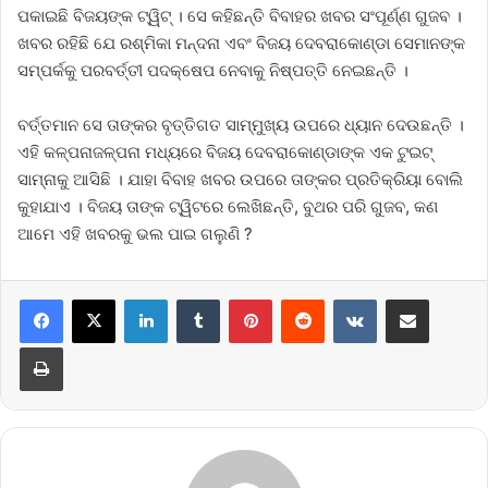
ପକାଇଛି ବିଜୟଙ୍କ ଟ୍ୱିଟ୍ । ସେ କହିଛନ୍ତି ବିବାହର ଖବର ସଂପୂର୍ଣ୍ଣ ଗୁଜବ ।
ଖବର ରହିଛି ଯେ ରଶ୍ମିକା ମନ୍ଦନା ଏବଂ ବିଜୟ ଦେବରାକୋଣ୍ଡା ସେମାନଙ୍କ
ସମ୍ପର୍କକୁ ପରବର୍ତ୍ତୀ ପଦକ୍ଷେପ ନେବାକୁ ନିଷ୍ପତ୍ତି ନେଇଛନ୍ତି ।
ବର୍ତ୍ତମାନ ସେ ତାଙ୍କର ବୃତ୍ତିଗତ ସାମ୍ମୁଖ୍ୟ ଉପରେ ଧ୍ୟାନ ଦେଉଛନ୍ତି ।
ଏହି କଳ୍ପନାଜଳ୍ପନା ମଧ୍ୟରେ ବିଜୟ ଦେବରାକୋଣ୍ଡାଙ୍କ ଏକ ଟୁଇଟ୍
ସାମ୍ନାକୁ ଆସିଛି । ଯାହା ବିବାହ ଖବର ଉପରେ ତାଙ୍କର ପ୍ରତିକ୍ରିୟା ବୋଲି
କୁହାଯାଏ । ବିଜୟ ତାଙ୍କ ଟ୍ୱିଟରେ ଲେଖିଛନ୍ତି, ବୁଥର ପରି ଗୁଜବ, କଣ
ଆମେ ଏହି ଖବରକୁ ଭଲ ପାଇ ଗଲୁଣି ?
LinkedIn
Tumblr
Pinterest
Reddit
VKontakte
Share via Email
Print