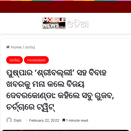
Menu
S
Home
/
ଜାତୀୟ
ଜାତୀୟ
ମନୋରଞ୍ଜନ
ପୁଷ୍ପାର ‘ଶ୍ରୀବଲ୍ଲୀ’ ସହ ବିବାହ
ଖବରକୁ ମନା କଲେ ବିଜୟ
ଦେବରକୋଣ୍ଡା: କହିଲେ ସବୁ ଗୁଜବ,
ଚର୍ଚ୍ଚାରେ ଟ୍ୱିଟ୍
Dipti
February 22, 2022
1 minute read