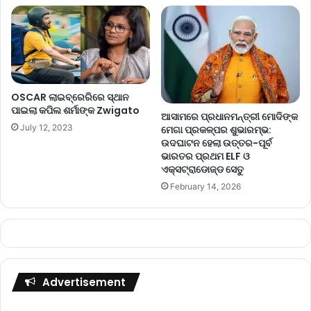
OSCAR ଲାଇବ୍ରେରିରେ ସ୍ଥାନ
ପାଇଲା କପିଲ ଶର୍ମାଙ୍କ Zwigato
ଆସାମରେ ପ୍ରଧାନମନ୍ତ୍ରୀ ମୋଦିଙ୍କ
July 12, 2023
ମେଗା ପ୍ରକଳ୍ପର ଶୁଭାରମ୍ଭ:
ଉଦଘାଟନ ହେଲା ଉତ୍ତର-ପୂର୍ବ
ଭାରତର ପ୍ରଥମ ELF ଓ
ଏକ୍ସଟ୍ରାଡୋଜ୍ଡ ସେତୁ
February 14, 2026
Advertisement