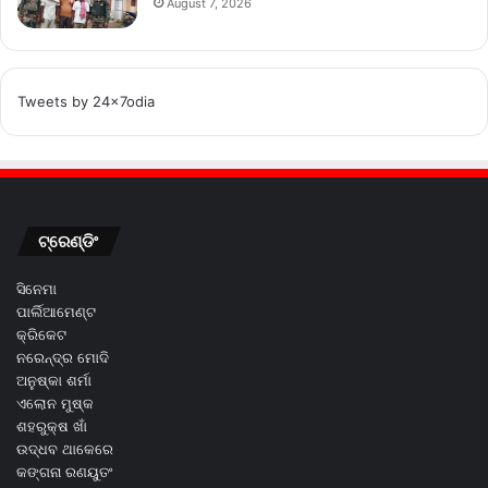
August 7, 2026
Tweets by 24x7odia
ଟ୍ରେଣ୍ଡିଂ
ସିନେମା
ପାର୍ଲିଆମେଣ୍ଟ
କ୍ରିକେଟ
ନରେନ୍ଦ୍ର ମୋଦି
ଅନୁଷ୍କା ଶର୍ମା
ଏଲୋନ ମୁଷ୍କ
ଶହରୁକ୍ଷ ଖାଁ
ଉଦ୍ଧବ ଥାକେରେ
କଙ୍ଗନା ରଣୟୁତଂ