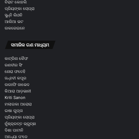
ବିରାଟ କୋହଲି
ପ୍ରିୟଙ୍କା ଚୋପ୍ରା
ସୁନ୍ନି ଲିଓନି
ଆଲିଆ ଭଟ
ଉକରେଇନେ
ସମାଜିକ ଗଣ ମାଧ୍ୟମ
କାଟ୍ରିନା କୈଫ
ରଣବୀର ସିଂ
ନୋରା ଫତେହି
ଜନ୍ହବୀ କପୂର
ଉରଃଫି ଜାଭେଦ
କିଆରା ଆଡ଼ଭାନୀ
Kriti Sanon
ମଲାଇକା ଅରୋରା
ଇଷା ଗୁପ୍ତା
ପ୍ରିୟଙ୍କା ଚୋପ୍ରା
ନୁଁଶ୍ର୍ରତ୍ତ ଭ୍ରୁଚ୍ଛା
ଦିଶା ପାଟାନି
ଅନନ୍ୟା ପଂଡେ