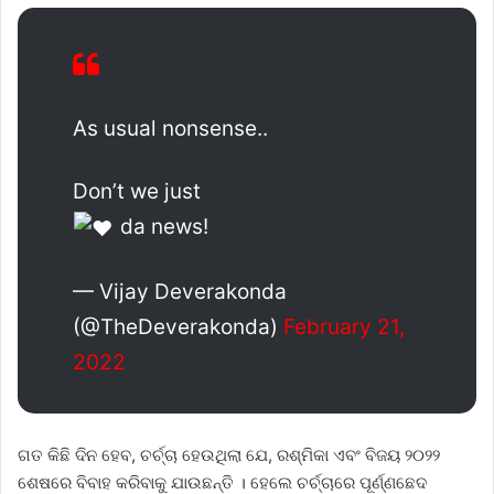
As usual nonsense..
Don’t we just
da news!
— Vijay Deverakonda
(@TheDeverakonda)
February 21,
2022
ଗତ କିଛି ଦିନ ହେବ, ଚର୍ଚ୍ଚା ହେଉଥିଲା ଯେ, ରଶ୍ମିକା ଏବଂ ବିଜୟ ୨୦୨୨
ଶେଷରେ ବିବାହ କରିବାକୁ ଯାଉଛନ୍ତି । ହେଲେ ଚର୍ଚ୍ଚାରେ ପୂର୍ଣ୍ଣଛେଦ