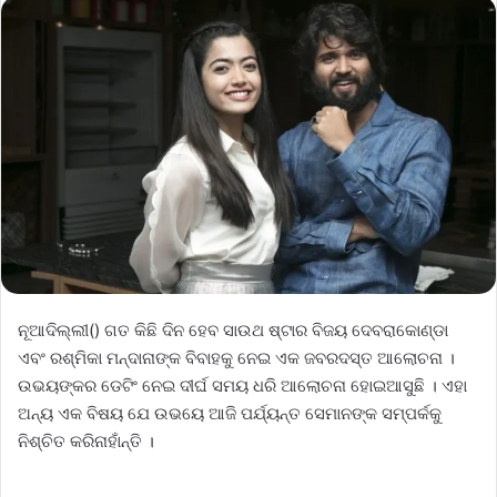
ନୂଆଦିଲ୍ଲୀ() ଗତ କିଛି ଦିନ ହେବ ସାଉଥ ଷ୍ଟାର ବିଜୟ ଦେବରାକୋଣ୍ଡା
ଏବଂ ରଶ୍ମିକା ମନ୍ଦାନାଙ୍କ ବିବାହକୁ ନେଇ ଏକ ଜବରଦସ୍ତ ଆଲୋଚନା ।
ଉଭୟଙ୍କର ଡେଟିଂ ନେଇ ଦୀର୍ଘ ସମୟ ଧରି ଆଲୋଚନା ହୋଇଆସୁଛି । ଏହା
ଅନ୍ୟ ଏକ ବିଷୟ ଯେ ଉଭୟେ ଆଜି ପର୍ଯ୍ୟନ୍ତ ସେମାନଙ୍କ ସମ୍ପର୍କକୁ
ନିଶ୍ଚିତ କରିନାହାଁନ୍ତି ।