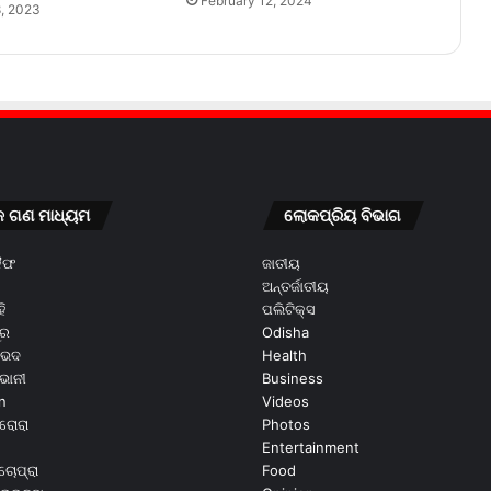
February 12, 2024
, 2023
କ ଗଣ ମାଧ୍ୟମ
ଲୋକପ୍ରିୟ ବିଭାଗ
କୈଫ
ଜାତୀୟ
ଅନ୍ତର୍ଜାତୀୟ
ି
ପଲିଟିକ୍ସ
ୂର
Odisha
ଭେଦ
Health
ଭାନୀ
Business
n
Videos
ରୋରା
Photos
Entertainment
ଚୋପ୍ରା
Food