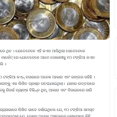
ିକଟରେ ଥିବ । ଯେତେବେଳେ ଏହି କଏନ ଆସିଥିଲା ସେତେବେଳେ
 ମାର୍କେଟ୍ ରେ ଯେତେବେଳେ ଆମେ ଦୋକାନୀକୁ ୧୦ ଟଙ୍କିଆ କଏନ
ଲି ।
୦ ଟଙ୍କିଆ କଏନ୍ ବଜାରରେ ଅନେକ ଆକାର ଏବଂ ରଙ୍ଗର ରହିଛି ।
କାରଙ୍କୁ ଏକ ଲିଖିତ ପ୍ରଶ୍ନ ପଚରାଯାଇଥିଲା। ଯାହାର ଉତ୍ତରରେ
ୁ ରିଜର୍ଭ ବ୍ୟାଙ୍କ ବିଭିନ୍ନ ଥିମ୍, ଆକାର ଏବଂ ଡିଜାଇନରେ ଜାରି
ାଜ୍ୟସଭାରେ ଲିଖିତ ଭାବେ ଦର୍ଶାଇଥିଲେ ଯେ, ୧୦ ଟଙ୍କିଆ ସମସ୍ତ
ଚରାଯାଇଥିଲା ଯେ, ଦେଶର ଅନେକ ଅଞ୍ଚଳରେ ଲୋକମାନେ କିଛି