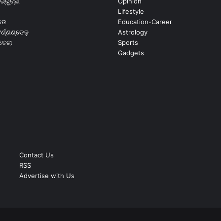
ଭ୍ରୁଚ୍ଛା
Opinion
Lifestyle
ଡେ
Education-Career
୍ଣ୍ଣଣ୍ଡେଜ଼
Astrology
ଉତେଲା
Sports
Gadgets
Contact Us
RSS
Advertise with Us