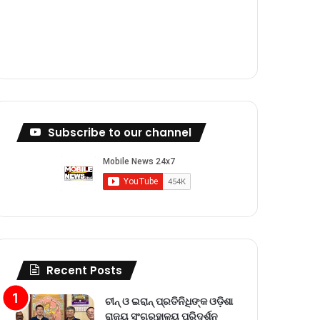
m
Subscribe to our channel
Recent Posts
ଚୀନ୍ ଓ ଇରାନ୍ ପ୍ରତିନିଧିଙ୍କ ଓଡ଼ିଶା
ରାଜ୍ୟ ସଂଗ୍ରହାଳୟ ପରିଦର୍ଶନ