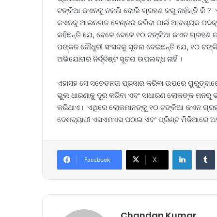
ଟଙ୍କିଆ କଏନକୁ ନକଲି ବୋଲି ଗ୍ରହଣ କରୁ ନାହାଁନ୍ତି କି 
କଏନକୁ ଆଇନଗତ ଟେଣ୍ଡର କରିବା ପାଇଁ ଆବଶ୍ୟକ ପଦକ୍ଷ
କହିଛନ୍ତି ଯେ, ବେଳେ ବେଳେ ୧୦ ଟଙ୍କିଆ କଏନ ଗ୍ରହଣ 
ପଙ୍କଜ ଚୌଧୁରୀ ସଂସଦକୁ ସୂଚନା ଦେଇଛନ୍ତି ଯେ, ୧୦ ଟଙ
ଅଭିଯୋଗର ନିର୍ଦ୍ଦିଷ୍ଟ ସୂଚନା ଉପଲବ୍ଧ ନାହିଁ ।
ଏହାସହ ସେ ସଚେତନତା ପ୍ରସାର କରିବା ଉପରେ ଗୁରୁତ୍ବାର
ଭୁଲ ଧାରଣାକୁ ଦୂର କରିବା ଏବଂ ସାଧାରଣ ଲୋକଙ୍କ ମନରୁ 
କରିଥାଏ। ଏଥିରେ ଲୋକମାନଙ୍କୁ ୧୦ ଟଙ୍କିଆ କଏନ ଗ୍ର
ଦେଶବ୍ୟାପୀ ଏସଏମଏସ ପଠାଇ ଏବଂ ପ୍ରିଣ୍ଟ ମିଡିଆରେ ଅ
LinkedIn
Tumb
Facebook
X
Chandan Kumar