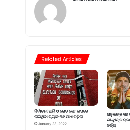
Related Articles
ନିର୍ବାଚନୀ ରାଲି ଓ ରୋଡ ଶୋ’ ଉପରେ
ରାହୁଲଙ୍କ ସହ
ଲାଗିଥିବା ବ୍ୟାନ ୩୧ ଯାଏ ବଢ଼ିଲା
ଗାନ୍ଧିଙ୍କ ରା
January 23, 2022
ଚର୍ଚ୍ଚା