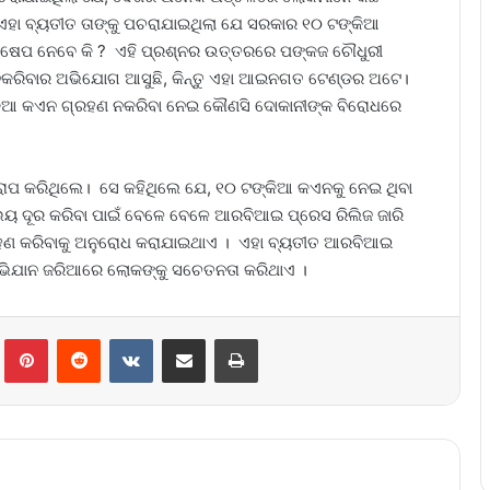
? ଏହା ବ୍ୟତୀତ ତାଙ୍କୁ ପଚରାଯାଇଥିଲା ଯେ ସରକାର ୧୦ ଟଙ୍କିଆ
େପ ନେବେ କି ? ଏହି ପ୍ରଶ୍ନର ଉତ୍ତରରେ ପଙ୍କଜ ଚୌଧୁରୀ
ନକରିବାର ଅଭିଯୋଗ ଆସୁଛି, କିନ୍ତୁ ଏହା ଆଇନଗତ ଟେଣ୍ଡର ଅଟେ।
୍କିଆ କଏନ ଗ୍ରହଣ ନକରିବା ନେଇ କୌଣସି ଦୋକାନୀଙ୍କ ବିରୋଧରେ
ୋପ କରିଥିଲେ। ସେ କହିଥିଲେ ଯେ, ୧୦ ଟଙ୍କିଆ କଏନକୁ ନେଇ ଥିବା
ଭୟ ଦୂର କରିବା ପାଇଁ ବେଳେ ବେଳେ ଆରବିଆଇ ପ୍ରେସ ରିଲିଜ ଜାରି
ହଣ କରିବାକୁ ଅନୁରୋଧ କରାଯାଇଥାଏ । ଏହା ବ୍ୟତୀତ ଆରବିଆଇ
ଭିଯାନ ଜରିଆରେ ଲୋକଙ୍କୁ ସଚେତନତା କରିଥାଏ ।
lr
Pinterest
Reddit
VKontakte
Share via Email
Print