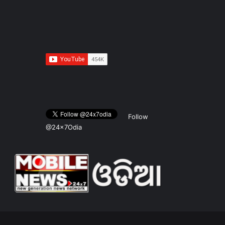
Follow
@24x7Odia