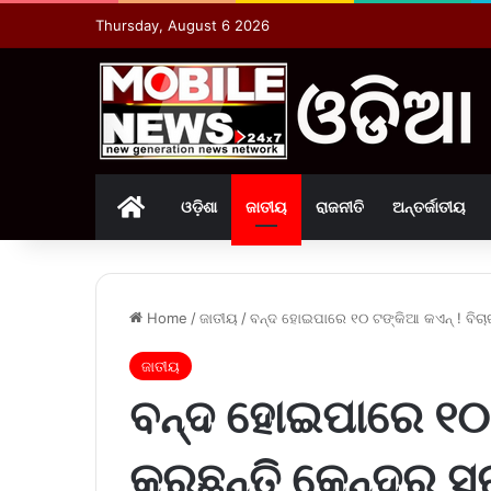
Thursday, August 6 2026
Home
ଓଡ଼ିଶା
ଜାତୀୟ
ରାଜନୀତି
ଅନ୍ତର୍ଜାତୀୟ
Home
/
ଜାତୀୟ
/
ବନ୍ଦ ହୋଇପାରେ ୧୦ ଟଙ୍କିଆ କଏନ୍ ! ବିଚା
ଜାତୀୟ
ବନ୍ଦ ହୋଇପାରେ ୧୦ 
କରୁଛନ୍ତି କେନ୍ଦ୍ର 