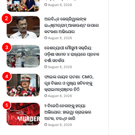
August 6, 2026
ଅରବିନ୍ଦ କେଜ୍ରିୱାଲଙ୍କ
ଇନ୍‌ଷ୍ଟାଗ୍ରାମ୍ ଆକାଉଣ୍ଟ ଉପରେ
କଟକଣା ଅଭିଯୋଗ
August 6, 2026
ଦେଶବ୍ୟାପୀ ମୌସୁମୀ ସକ୍ରିୟ:
ଓଡ଼ିଶା ସମେତ ୪ ରାଜ୍ୟରେ ପ୍ରବଳ
ବର୍ଷା ସତର୍କତା
August 6, 2026
ଫାଇଲ ଗାୟବ ଘଟଣା: CMO,
ଗୃହ ବିଭାଗ ଓ ମୁଖ୍ୟ ସଚିବଙ୍କୁ
କ୍ରାଇମବ୍ରାଞ୍ଚର ଚିଠି
August 6, 2026
୨ ବିଜେପି ନେତାଙ୍କୁ ହତ୍ୟା
ଅଭିଯୋଗ: ହାଇୱା ଡ୍ରାଇଭର
ଅଟକ, ତଦନ୍ତ ଜାରି
August 6, 2026