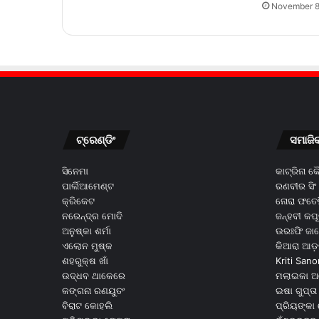
November 8
ଟ୍ରେଣ୍ଡିଂ
ସମାଜି
ସିନେମା
କାଟ୍ରିନା 
ପାର୍ଲିଆମେଣ୍ଟ
ରଣବୀର ସିଂ
କ୍ରିକେଟ
ନୋରା ଫତେହ
ନରେନ୍ଦ୍ର ମୋଦି
ଜନ୍ହବୀ କପ
ଅନୁଷ୍କା ଶର୍ମା
ଉରଃଫି ଜା
ଏଲୋନ ମୁଷ୍କ
କିଆରା ଆଡ଼
ଶହରୁକ୍ଷ ଖାଁ
Kriti Sano
ଉଦ୍ଧବ ଥାକେରେ
ମଲାଇକା ଅ
କଙ୍ଗନା ରଣୟୁତଂ
ଇଷା ଗୁପ୍ତା
ବିରାଟ କୋହଲି
ପ୍ରିୟଙ୍କା 