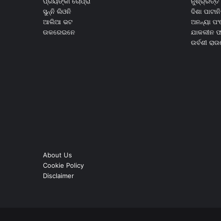
ପ୍ରିୟଙ୍କା ଚୋପ୍ରା
ନୁଁଶ୍ର୍ରତ୍ତ 
ସୁନ୍ନି ଲିଓନି
ଦିଶା ପାଟାନି
ଆଲିଆ ଭଟ
ଅନନ୍ୟା ପଂ
ଉକରେଇନେ
ଯାକଲୀନ ଫର
ଉର୍ବଶୀ ରା
About Us
Cookie Policy
Disclaimer