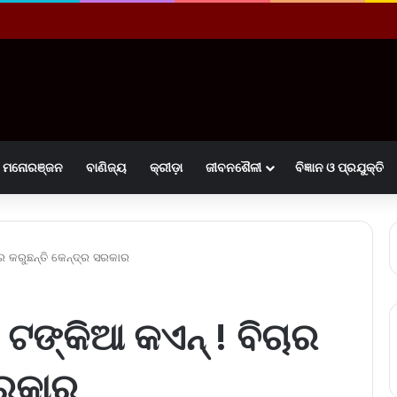
ମନୋରଞ୍ଜନ
ବାଣିଜ୍ୟ
କ୍ରୀଡ଼ା
ଜୀବନଶୈଳୀ
ବିଜ୍ଞାନ ଓ ପ୍ରଯୁକ୍ତି
ର କରୁଛନ୍ତି କେନ୍ଦ୍ର ସରକାର
ଟଙ୍କିଆ କଏନ୍ ! ବିଚାର
ସରକାର