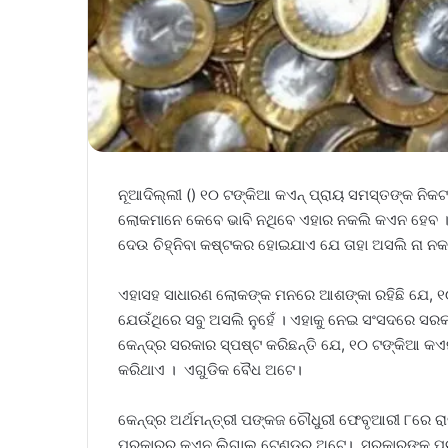
ନୂଆଦିଲ୍ଲୀ () ୧୦ ଟଙ୍କିଆ କଏନ୍ ପ୍ରାୟ ସମସ୍ତଙ୍କ ନ
ଲୋକମାନେ କେବେ ଭାବି ନଥିବେ ଏହାର ନକଲି କଏନ ହେବ ।
ଦେଉ ଚିହ୍ନିବା କଷ୍ଟକର ହୋଇଯାଏ ଯେ ତାହା ଅସଲି ନା ନକ
ଏହାସହ ସାଧାରଣ ଲୋକଙ୍କ ମନରେ ଆଶଙ୍କା ରହିଛି ଯେ, ୧
ଯେଉଁଥିରେ ସବୁ ଅସଲି ନୁହେଁ । ଏହାକୁ ନେଇ ସଂସଦରେ ସର
କେନ୍ଦ୍ର ସରକାର ସ୍ପଷ୍ଟ କରିଛନ୍ତି ଯେ, ୧୦ ଟଙ୍କିଆ କଏନକ
କରିଥାଏ । ଏଗୁଡିକ ବୈଧ ଅଟେ।
କେନ୍ଦ୍ର ଅର୍ଥମନ୍ତ୍ରୀ ପଙ୍କଜ ଚୌଧୁରୀ ଫେବୃଆରୀ ୮ରେ ର
ପ୍ରକାରର କଏନ ଲିଗାଲ ଟେଣ୍ଡର ଅଟେ। ସରକାରଙ୍କୁ ପ