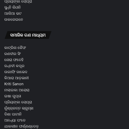
ପ୍ରିୟଙ୍କା ଚୋପ୍ରା
ସୁନ୍ନି ଲିଓନି
ଆଲିଆ ଭଟ
ଉକରେଇନେ
ସମାଜିକ ଗଣ ମାଧ୍ୟମ
କାଟ୍ରିନା କୈଫ
ରଣବୀର ସିଂ
ନୋରା ଫତେହି
ଜନ୍ହବୀ କପୂର
ଉରଃଫି ଜାଭେଦ
କିଆରା ଆଡ଼ଭାନୀ
Kriti Sanon
ମଲାଇକା ଅରୋରା
ଇଷା ଗୁପ୍ତା
ପ୍ରିୟଙ୍କା ଚୋପ୍ରା
ନୁଁଶ୍ର୍ରତ୍ତ ଭ୍ରୁଚ୍ଛା
ଦିଶା ପାଟାନି
ଅନନ୍ୟା ପଂଡେ
ଯାକଲୀନ ଫର୍ଣ୍ଣଣ୍ଡେଜ଼