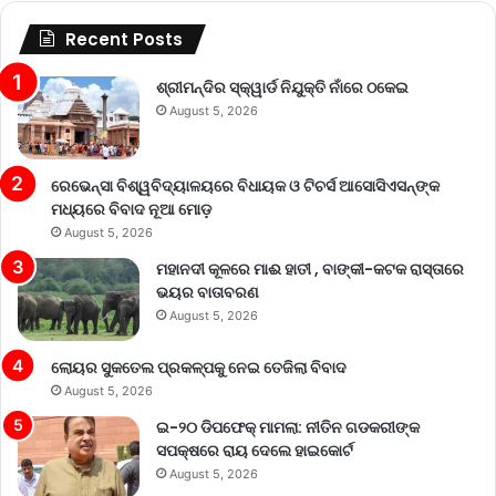
Recent Posts
ଶ୍ରୀମନ୍ଦିର ସ୍କ୍ୱାର୍ଡ ନିଯୁକ୍ତି ନାଁରେ ଠକେଇ
August 5, 2026
ରେଭେନ୍ସା ବିଶ୍ୱବିଦ୍ୟାଳୟରେ ବିଧାୟକ ଓ ଟିଚର୍ସ ଆସୋସିଏସନ୍‌ଙ୍କ
ମଧ୍ୟରେ ବିବାଦ ନୂଆ ମୋଡ଼
August 5, 2026
ମହାନଦୀ କୂଳରେ ମାଈ ହାତୀ , ବାଙ୍କୀ-କଟକ ରାସ୍ତାରେ
ଭୟର ବାତାବରଣ
August 5, 2026
ଲୋୟର ସୁକତେଲ ପ୍ରକଳ୍ପକୁ ନେଇ ତେଜିଲା ବିବାଦ
August 5, 2026
ଇ-୨୦ ଡିପଫେକ୍ ମାମଲା: ନୀତିନ ଗଡକରୀଙ୍କ
ସପକ୍ଷରେ ରାୟ ଦେଲେ ହାଇକୋର୍ଟ
August 5, 2026