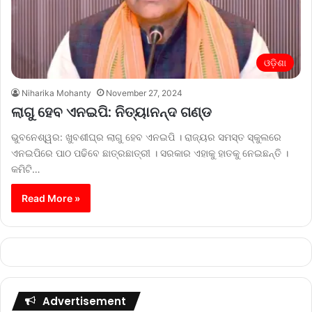
ଓଡ଼ିଶା
Niharika Mohanty
November 27, 2024
ଲାଗୁ ହେବ ଏନଇପି: ନିତ୍ୟାନନ୍ଦ ଗଣ୍ଡ
ଭୁବନେଶ୍ୱର: ଖୁବଶୀଘ୍ର ଲାଗୁ ହେବ ଏନଇପି । ରାଜ୍ୟର ସମସ୍ତ ସ୍କୁଲରେ
ଏନଇପିରେ ପାଠ ପଢିବେ ଛାତ୍ରଛାତ୍ରୀ । ସରକାର ଏହାକୁ ହାତକୁ ନେଇଛନ୍ତି ।
କମିଟି…
Read More »
Advertisement