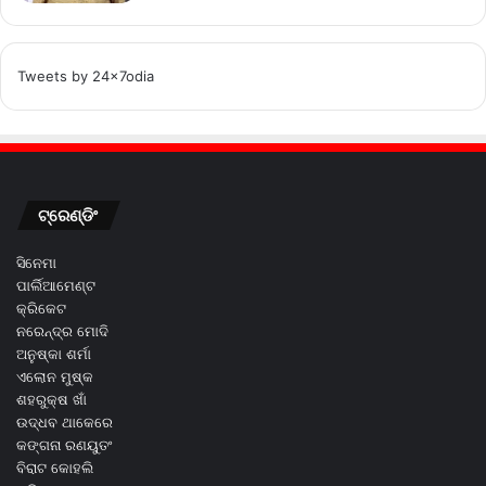
Tweets by 24x7odia
ଟ୍ରେଣ୍ଡିଂ
ସିନେମା
ପାର୍ଲିଆମେଣ୍ଟ
କ୍ରିକେଟ
ନରେନ୍ଦ୍ର ମୋଦି
ଅନୁଷ୍କା ଶର୍ମା
ଏଲୋନ ମୁଷ୍କ
ଶହରୁକ୍ଷ ଖାଁ
ଉଦ୍ଧବ ଥାକେରେ
କଙ୍ଗନା ରଣୟୁତଂ
ବିରାଟ କୋହଲି