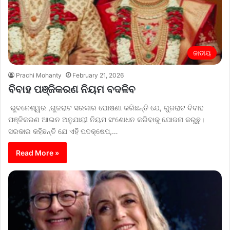
ଜାତୀୟ
Prachi Mohanty
February 21, 2026
ବିବାହ ପଞ୍ଜିକରଣ ନିୟମ ବଦଳିବ
ଭୁବନେଶ୍ୱର ,ଗୁଜରାଟ ସରକାର ଘୋଷଣା କରିଛନ୍ତି ଯେ, ଗୁଜରାଟ ବିବାହ
ପଞ୍ଜିକରଣ ଆଇନ ଅନୁଯାୟୀ ନିୟମ ସଂଶୋଧନ କରିବାକୁ ଯୋଜନା କରୁଛୁ।
ସରକାର କହିଛନ୍ତି ଯେ ଏହି ପଦକ୍ଷେପ,…
Read More »