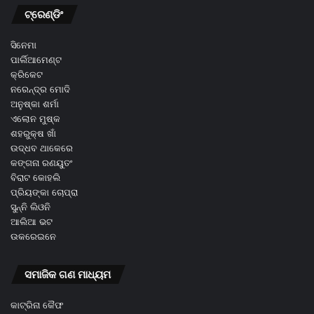
ଟ୍ରେଣ୍ଡିଂ
ସିନେମା
ପାର୍ଲିଆମେଣ୍ଟ
କ୍ରିକେଟ
ନରେନ୍ଦ୍ର ମୋଦି
ଅନୁଷ୍କା ଶର୍ମା
ଏଲୋନ ମୁଷ୍କ
ଶହରୁକ୍ଷ ଖାଁ
ଉଦ୍ଧବ ଥାକେରେ
କଙ୍ଗନା ରଣୟୁତଂ
ବିରାଟ କୋହଲି
ପ୍ରିୟଙ୍କା ଚୋପ୍ରା
ସୁନ୍ନି ଲିଓନି
ଆଲିଆ ଭଟ
ଉକରେଇନେ
ସମାଜିକ ଗଣ ମାଧ୍ୟମ
କାଟ୍ରିନା କୈଫ