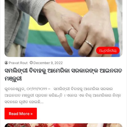
ଅନ୍ତର୍ଜାତୀୟ
Pravat Rout
December 9, 2022
ସମଲିଙ୍ଗୀ ବିବାହକୁ ଆମେରିକା ସରକାରଙ୍କ ଆଇନଗତ
ମଞ୍ଜୁରୀ
ଭୁବନେଶ୍ୱର, ୦୯/୧୨/୨୦୨୨ – ସମଲିଙ୍ଗୀ ବିବାହକୁ ଆମେରିକା ସରକାର
ଆଇନଗତ ମଞ୍ଜୁରୀ ପ୍ରଦାନ କରିଛନ୍ତି । ଏନେଇ ଏକ ବିଲ୍ ଆମେରିକାର ନିମ୍ନ
ସଦନରେ ଗୃହୀତ ହୋଇଛି…
Read More »