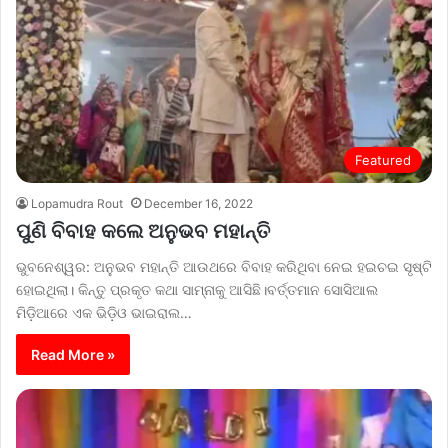
Featured
Lopamudra Rout
December 16, 2022
ପୁଣି ବିବାହ କଲେ ଅନୁଭବ ମହାନ୍ତି
ଭୁବନେଶ୍ୱର: ଅନୁଭବ ମହାନ୍ତି ଆଉଥରେ ବିବାହ କରିଥିବା ନେଇ ହଇଚଇ ସୃଷ୍ଟି
ହୋଇଥିଲା। କିନ୍ତୁ ପ୍ରକୃତ କଥା ସାମ୍ନାକୁ ଆସିଛି।ବର୍ତ୍ତମାନ ସୋସିଆଲ
ମିଡ଼ିଆରେ ଏକ ଭିଡ଼ିଓ ଭାଇରାଲ…
Read More »