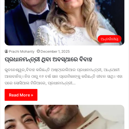
ଅନ୍ତର୍ଜାତୀୟ
Prachi Mohanty
December 1, 2025
ପ୍ରଧାନମନ୍ତ୍ରୀ ଥିବା ଅବସ୍ଥାରେ ବିବାହ
ଭୁବନେଶ୍ୱର,ବିବାହ କରିଛନ୍ତି ଅଷ୍ଟ୍ରେଲିଆର ପ୍ରଧାନମନ୍ତ୍ରୀ, ଆନ୍ଥୋନୀ
ଆଲବାନିଜ୍। ନିଜ ଠାରୁ ୧୬ ବର୍ଷ ସାନ ପ୍ରେମିକାଙ୍କୁ କରିଛନ୍ତି ଜୀବନ ସାଥି। ଏହା
ପରେ ସୋସିଆଲ ମିଡିଆରେ, ପ୍ରଧାନମନ୍ତ୍ରୀ…
Read More »