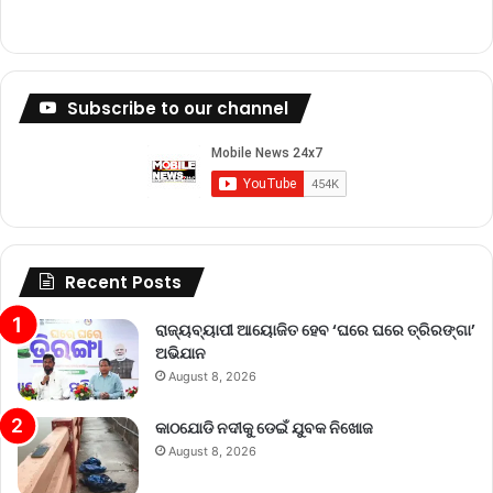
Subscribe to our channel
Recent Posts
ରାଜ୍ୟବ୍ୟାପୀ ଆୟୋଜିତ ହେବ ‘ଘରେ ଘରେ ତ୍ରିରଙ୍ଗା’
ଅଭିଯାନ
August 8, 2026
କାଠଯୋଡି ନଦୀକୁ ଡେଇଁ ଯୁବକ ନିଖୋଜ
August 8, 2026