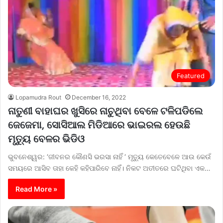
Featured
Lopamudra Rout
December 16, 2022
ନାତୁଣୀ ବାହାଘର ଖୁସିରେ ନାଚୁଥିବା ବେଳେ ଟଳିପଡିଲେ
ଜେଜେମା, ସୋସିଆଲ ମିଡିଆରେ ଭାଇରଲ ହେଉଛି
ମୃତ୍ୟୁ ବେଳର ଭିଡିଓ
ଭୁବନେଶ୍ୱର: ‘ଜୀବନର କୌଣସି ଭରସା ନାହିଁ ‘ ମୃତ୍ୟୁ କେତେବେଳେ ଆଉ କେଉଁ
ସମୟରେ ଆସିବ ତାହା କେହି କହିପାରିବେ ନାହିଁ। ନିକଟ ଅତୀତରେ ଘଟିଥିବା ଏକ…
Read More »