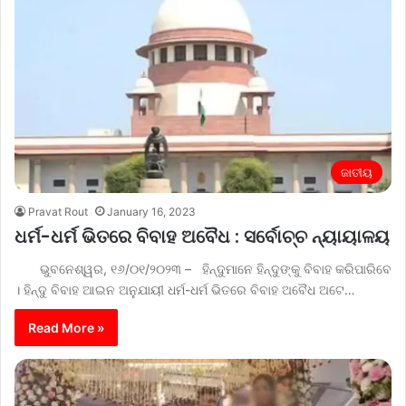
ଜାତୀୟ
Pravat Rout
January 16, 2023
ଧର୍ମ-ଧର୍ମ ଭିତରେ ବିବାହ ଅବୈଧ : ସର୍ବୋଚ୍ଚ ନ୍ୟାୟାଳୟ
ଭୁବନେଶ୍ୱର, ୧୬/୦୧/୨୦୨୩ – ହିନ୍ଦୁମାନେ ହିନ୍ଦୁଙ୍କୁ ବିବାହ କରିପାରିବେ
। ହିନ୍ଦୁ ବିବାହ ଆଇନ ଅନୁଯାୟୀ ଧର୍ମ-ଧର୍ମ ଭିତରେ ବିବାହ ଅବୈଧ ଅଟେ…
Read More »