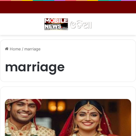
Menu
S
Home
/
marriage
marriage