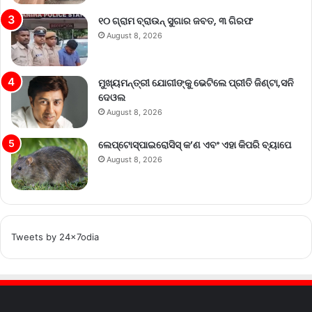
୧୦ ଗ୍ରାମ ବ୍ରାଉନ୍ ସୁଗାର ଜବତ, ୩ ଗିରଫ
August 8, 2026
ମୁଖ୍ୟମନ୍ତ୍ରୀ ଯୋଗୀଙ୍କୁ ଭେଟିଲେ ପ୍ରୀତି ଜିଣ୍ଟା,ସନି
ଦେଓଲ
August 8, 2026
ଲେପ୍ଟୋସ୍ପାଇରୋସିସ୍ କ’ଣ ଏବଂ ଏହା କିପରି ବ୍ୟାପେ
August 8, 2026
Tweets by 24x7odia