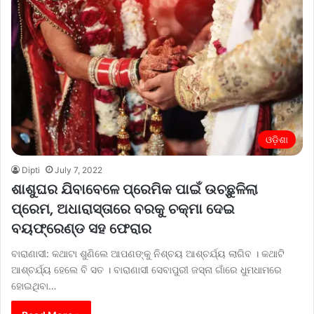
ଓଡ଼ିଶା
Dipti
July 7, 2022
ଶାଶୁଘର ଯିବାବେଳେ ପ୍ରେମିକ ପାଇଁ ଉଚ୍ଛୁଳିଲା
ପ୍ରେମ, ଅଧାରାସ୍ତାରେ ବରକୁ ଚକ୍‌ମା ଦେଇ
ବୟଫ୍ରେଣ୍ଡ ସହ ଫେରାର
ବାରାଣାସୀ: କଥାଟା ଶୁଣିଲେ ଆପଣଙ୍କୁ ନିଶ୍ଚୟ ଆଶ୍ଚର୍ଯ୍ୟ ଲାଗିବ । କଥାଟି
ଆଶ୍ଚର୍ଯ୍ୟ ହେଲେ ବି ସତ । ବାରାଣାସୀ ସେବାପୁରୀ ଜସ୍ନା ଗାଁରେ ଧୁମଧାମରେ
ହୋଇଥିବା…