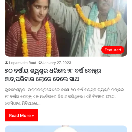
Featured
Lopamudra Rout
January 27, 2023
୭୦ ବର୍ଷୀୟ ଶ୍ୱଶୁର ଧରିଲେ ୨୮ ବର୍ଷ ବୋହୂର
ହାତ,ପରିବାର ଲୋକେ ଦେଲେ ସାଥ
ଭୁବନେଶ୍ୱର: ଉତ୍ତରପ୍ରଦେଶରେ ଜଣେ ୭୦ ବର୍ଷ ବୟସ୍କ ବ୍ୟକ୍ତି ତାଙ୍କର
୨୮ ବର୍ଷର ବୋହୂକୁ ଏକ ମନ୍ଦିରରେ ବିବାହ କରିଥିଲେ। ଏହି ବିବାହର ଫଟୋ
ସୋସିଆଲ ମିଡିଆରେ…
Read More »