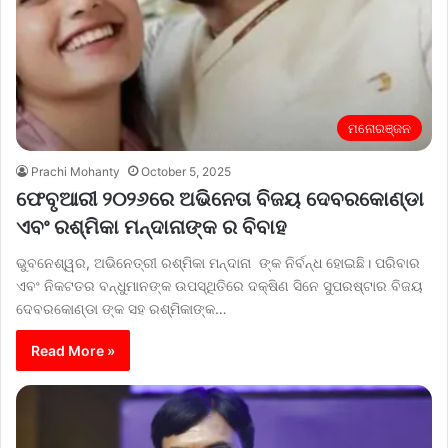
ମନୋରଞ୍ଜନ
Prachi Mohanty
October 5, 2025
ଫେବୃଆରୀ ୨୦୨୬ରେ ଅଭିନେତା ବିଜୟ ଦେବରକୋଣ୍ଡା
ଏବଂ ରଶ୍ମିକା ମନ୍ଦାନାଙ୍କ ର ବିବାହ
ଭୁବନେଶ୍ୱର, ଅଭିନେତ୍ରୀ ରଶ୍ମିକା ମନ୍ଦାନା ଙ୍କ ନିର୍ବନ୍ଧ ହୋଇଛି। ପରିବାର
ଏବଂ ନିକଟତର ବନ୍ଧୁମାନଙ୍କ ଉପସ୍ଥିତିରେ ଦକ୍ଷିଣ ସିନେ ସୁପରଷ୍ଟାର ବିଜୟ
ଦେବରକୋଣ୍ଡା ଙ୍କ ସହ ରଶ୍ମିକାଙ୍କ…
Read More »