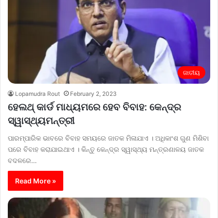
ଜାତୀୟ
Lopamudra Rout
February 2, 2023
ହେଲଥ୍ କାର୍ଡ ମାଧ୍ୟମରେ ହେବ ବିବାହ: କେନ୍ଦ୍ର
ସ୍ୱାସ୍ଥ୍ୟମନ୍ତ୍ରୀ
ପାରମ୍ପାରିକ ଭାବରେ ବିବାହ ସମୟରେ ଜାତକ ମିଳାଯାଏ । ଅଧିକାଂଶ ଗୁଣ ମିଶିବା
ପରେ ବିବାହ କରାଯାଇଥାଏ । କିନ୍ତୁ କେନ୍ଦ୍ର ସ୍ୱାସ୍ଥ୍ୟ ମନ୍ତ୍ରଣାଳୟ ଜାତକ
ବଦଳରେ…
Read More »