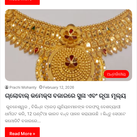
ଅନ୍ତର୍ଜାତୀୟ
Prachi Mohanty
February 12, 2026
ଗ୍ଲୋବାଲ୍ କମେକ୍ସ ବଜାରରେ ସୁନା ଏବଂ ରୂପା ମୂଲ୍ୟ
ଭୁବନେଶ୍ୱର , ବିଭିନ୍ନ ଟ୍ରେଡ଼ ୟୁନିୟନମାନଙ୍କ ତରଫରୁ ଦେଶବ୍ୟାପୀ
ଧର୍ମଘଟ କରି, 12 ଘଣ୍ଟିଆ ଭାରତ ବନ୍ଦ ପାଳନ କରାଯାଉଛି । କିନ୍ତୁ ସେପଟେ
କମୋଡିଟି ବଜାରରେ…
Read More »