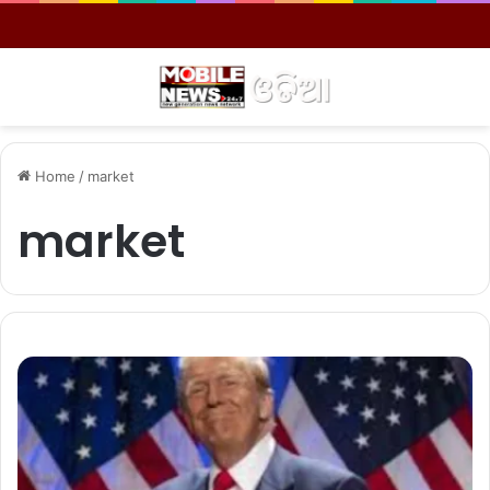
Menu
S
Home
/
market
market