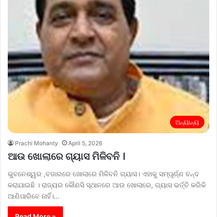
ଅନ୍ୟାନ୍ୟ
Prachi Mohanty
April 5, 2026
ଆଉ ଖୋଲାରେ ଗ୍ୟାସ ମିଳିବନି ।
ଭୁବନେଶ୍ୱର ,ବଜାରରେ ଖୋଲାରେ ମିଳିବନି ଗ୍ୟାସ। ଏହାକୁ ସମ୍ପୂର୍ଣ୍ଣ ବନ୍ଦ
କରାଯାଇଛି । ରାଜ୍ୟର କୌଣସି ସ୍ଥାନରେ ଆଉ ଖୋଲାରେ, ଗ୍ୟାସ ଭର୍ତ୍ତି କରିକି
ଆଣିପାରିବେ ନାହିଁ।…
Read More »