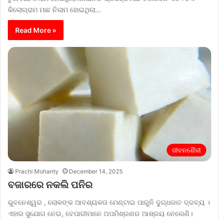
କିଲୋଗ୍ରାମ ମାଛ ନିଲାମ ହୋଇଥିଲା…
Read More »
ଜୀବନଶୈଳୀ
Prachi Mohanty
December 14, 2025
ବଜାରରେ ନକଲି ପନିର
ଭୁବନେଶ୍ୱର , ଲୋକଙ୍କ ଆବଶ୍ୟକତା ମେଣ୍ଟାଇ ପାରୁନି ଦୁଗ୍ଧଜାତ ଦ୍ରବ୍ୟ ।
ଏହାର ସୁଯୋଗ ନେଇ, ବେପାରୀମାନେ ଅପମିଶ୍ରଣର ଆଶ୍ରୟ ନେଲେଣି।