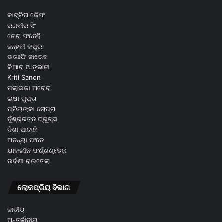
କାଟ୍ରିନା କୈଫ
ରଣବୀର ସିଂ
ନୋରା ଫତେହି
ଜନ୍ହବୀ କପୂର
ଉରଃଫି ଜାଭେଦ
କିଆରା ଆଡ଼ଭାନୀ
Kriti Sanon
ମଲାଇକା ଅରୋରା
ଇଷା ଗୁପ୍ତା
ପ୍ରିୟଙ୍କା ଚୋପ୍ରା
ନୁଁଶ୍ର୍ରତ୍ତ ଭ୍ରୁଚ୍ଛା
ଦିଶା ପାଟାନି
ଅନନ୍ୟା ପଂଡେ
ଯାକଲୀନ ଫର୍ଣ୍ଣଣ୍ଡେଜ଼
ଉର୍ବଶୀ ରାଉତେଲା
ଲୋକପ୍ରିୟ ବିଭାଗ
ଜାତୀୟ
ଅନ୍ତର୍ଜାତୀୟ