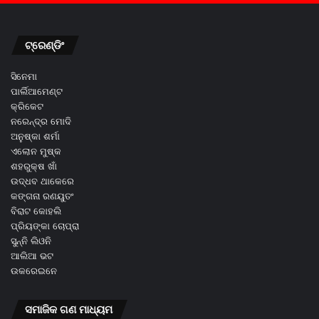
ଟ୍ରେଣ୍ଡିଂ
ସିନେମା
ପାର୍ଲିଆମେଣ୍ଟ
କ୍ରିକେଟ
ନରେନ୍ଦ୍ର ମୋଦି
ଅନୁଷ୍କା ଶର୍ମା
ଏଲୋନ ମୁଷ୍କ
ଶହରୁକ୍ଷ ଖାଁ
ଉଦ୍ଧବ ଥାକେରେ
କଙ୍ଗନା ରଣୟୁତଂ
ବିରାଟ କୋହଲି
ପ୍ରିୟଙ୍କା ଚୋପ୍ରା
ସୁନ୍ନି ଲିଓନି
ଆଲିଆ ଭଟ
ଉକରେଇନେ
ସମାଜିକ ଗଣ ମାଧ୍ୟମ