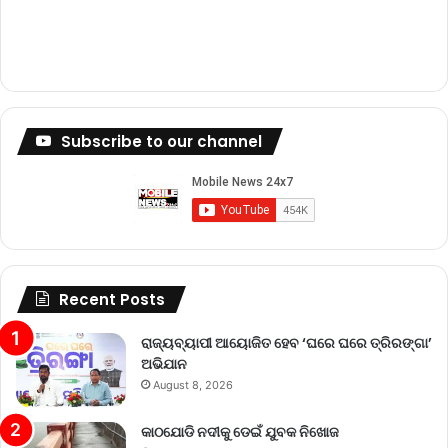
Subscribe to our channel
Recent Posts
ରାଜ୍ୟବ୍ୟାପୀ ଆୟୋଜିତ ହେବ ‘ଘରେ ଘରେ ତ୍ରିରଙ୍ଗା’
ଅଭିଯାନ
August 8, 2026
କାଠଯୋଡି ନଦୀକୁ ଡେଇଁ ଯୁବକ ନିଖୋଜ