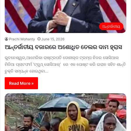
ଅନ୍ତର୍ଜାତୀୟ
Prachi Mohanty
June 15, 2026
ଆନ୍ତର୍ଜାତୀୟ ବଜାରରେ ଅଶୋଧିତ ତେଲର ଦାମ ହ୍ରାସ
ଭୁବନେଶ୍ୱର,ଆମେରିକା ରାଷ୍ଟ୍ରପତି ଡୋନାଲ୍ଡ ଟ୍ରମ୍ପ ନିଜର ସୋସିଆଲ
ମିଡିଆ ପ୍ଲାଟଫର୍ମ ‘ଟ୍ରୁଥ୍ ସୋସିଆଲ୍’ ରେ ଏକ ପୋଷ୍ଟ କରି ଇରାନ ସହିତ ଶାନ୍ତି
ଚୁକ୍ତି ସମ୍ପନ୍ନ ହୋଇଥିବା…
Read More »