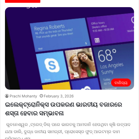
ବାଣିଜ୍ୟ
Prachi Mohanty
February 3, 2026
ଇଲେକ୍ଟ୍ରୋନିକ୍ସ ଉପକରଣ ଭାରତୀୟ ବଜାରରେ
ଶସ୍ତା ହେବାର ସମ୍ଭାବନା
ଭୁବନେଶ୍ୱର ,ଟ୍ରେଡ୍ ଡିଲ୍ ପରେ ଭାରତକୁ ଆମଦାନି ହେଉଥିବା କୃଷି ଉତ୍ପାଦ
ଯଥା ଡାଲି, ଦୁଗ୍ଧ ଜାତୀୟ ସାମଗ୍ରୀ, ପ୍ରୋସେସ୍ଡ ଫୁଡ୍ ଆଇଟମ୍‌ର ଦାମ
କମିପାରେ। ଏହା…