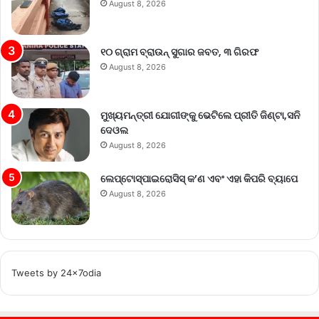
August 8, 2026
୧୦ ଗ୍ରାମ ବ୍ରାଉନ୍ ସୁଗାର ଜବତ, ୩ ଗିରଫ
August 8, 2026
ମୁଖ୍ୟମନ୍ତ୍ରୀ ଯୋଗୀଙ୍କୁ ଭେଟିଲେ ପ୍ରୀତି ଜିଣ୍ଟା,ସନି
ଦେଓଲ
August 8, 2026
ଲେପ୍ଟୋସ୍ପାଇରୋସିସ୍ କ’ଣ ଏବଂ ଏହା କିପରି ବ୍ୟାପେ
August 8, 2026
Tweets by 24x7odia