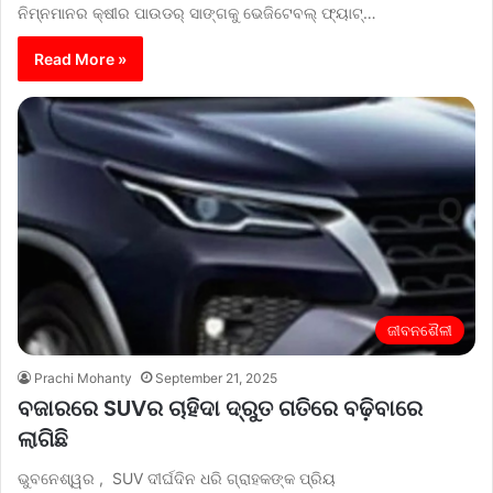
ନିମ୍ନମାନର କ୍ଷୀର ପାଉଡର୍ ସାଙ୍ଗକୁ ଭେଜିଟେବଲ୍ ଫ୍ୟାଟ୍…
Read More »
ଜୀବନଶୈଳୀ
Prachi Mohanty
September 21, 2025
ବଜାରରେ SUVର ଚାହିଦା ଦ୍ରୁତ ଗତିରେ ବଢ଼ିବାରେ
ଲାଗିଛି
ଭୁବନେଶ୍ୱର , SUV ଦୀର୍ଘଦିନ ଧରି ଗ୍ରାହକଙ୍କ ପ୍ରିୟ