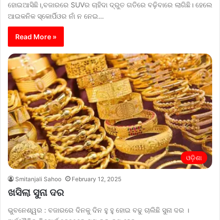
ହୋଇଆସିଛି।,ବଜାରରେ SUVର ଚାହିଦା ଦ୍ରୁତ ଗତିରେ ବଢ଼ିବାରେ ଲାଗିଛି। ହେଲେ
ଆଇକନିକ ସ୍କୋର୍ପିଓର ନାଁ ନ ନେଇ…
Read More »
ଓଡ଼ିଶା
Smitanjali Sahoo
February 12, 2025
ଖସିଲା ସୁନା ଦର
ଭୁବନେଶ୍ୱର : ବଜାରରେ ଦିନକୁ ଦିନ ହୁ ହୁ ହୋଇ ବଢୁ ଚାଲିଛି ସୁନା ଦର ।