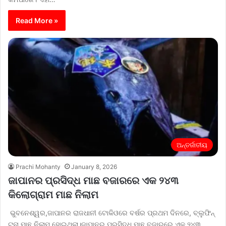
Read More »
ଅନ୍ତର୍ଜାତୀୟ
Prachi Mohanty
January 8, 2026
ଜାପାନର ପ୍ରସିଦ୍ଧ ମାଛ ବଜାରରେ ଏକ ୨୪୩
କିଲୋଗ୍ରାମ ମାଛ ନିଲାମ
ଭୁବନେଶ୍ୱର,ଜାପାନର ରାଜଧାନୀ ଟୋକିଓରେ ବର୍ଷର ପ୍ରଥମ ଦିନରେ, ବ୍ଲୁଫିନ୍
ଟୁନା ମାଛ ନିଲାମ ହୋଇଥିଲା।ଜାପାନର ପ୍ରସିଦ୍ଧ ମାଛ ବଜାରରେ ଏକ ୨୪୩