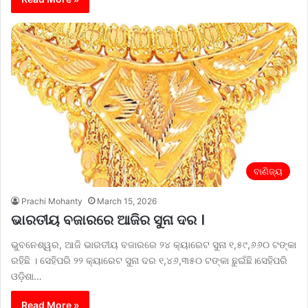
ବାଣିଜ୍ୟ
Prachi Mohanty
March 15, 2026
ଭାରତୀୟ ବଜାରରେ ଆଜିର ସୁନା ଦର ।
ଭୁବନେଶ୍ୱର, ଆଜି ଭାରତୀୟ ବଜାରରେ ୨୪ କ୍ୟାରେଟ ସୁନା ୧,୫୯,୬୬୦ ଟଙ୍କା
ରହିଛି । ସେହିପରି ୨୨ କ୍ୟାରେଟ ସୁନା ଦର ୧,୪୬,୩୫୦ ଟଙ୍କା ଛୁଇଁଛି।ସେହିପରି
ଓଡ଼ିଶା…
Read More »