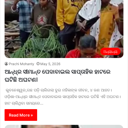
ଅନ୍ୟାନ୍ୟ
Prachi Mohanty
May 5, 2026
ଆନ୍ଧ୍ର ସୀମାନ୍ତ ପେଦାବାଇଲ ସାପ୍ତାହିକ ହାଟରେ
ଘଟିଛି ଅଘଟଣ।
ଭୁବନେଶ୍ୱର,ଗଛ ପଡି଼ ଚାଲିଗଲା ଦୁଇ ମହିଳାଙ୍କ ଜୀବନ, ୪ ଜଣ ଆହତ।
ଓଡ଼ିଶା-ଆନ୍ଧ୍ର ସୀମାନ୍ତ ପେଦାବାଇଲ ସାପ୍ତାହିକ ହାଟରେ ଘଟିଛି ଏହି ଅଘଟଣ।
ହାଟ ଚାଲିଥିବା ସମୟରେ…
Read More »