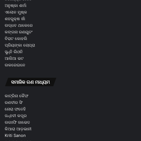
ଅନୁଷ୍କା ଶର୍ମା
ଏଲୋନ ମୁଷ୍କ
ଶହରୁକ୍ଷ ଖାଁ
ଉଦ୍ଧବ ଥାକେରେ
କଙ୍ଗନା ରଣୟୁତଂ
ବିରାଟ କୋହଲି
ପ୍ରିୟଙ୍କା ଚୋପ୍ରା
ସୁନ୍ନି ଲିଓନି
ଆଲିଆ ଭଟ
ଉକରେଇନେ
ସମାଜିକ ଗଣ ମାଧ୍ୟମ
କାଟ୍ରିନା କୈଫ
ରଣବୀର ସିଂ
ନୋରା ଫତେହି
ଜନ୍ହବୀ କପୂର
ଉରଃଫି ଜାଭେଦ
କିଆରା ଆଡ଼ଭାନୀ
Kriti Sanon