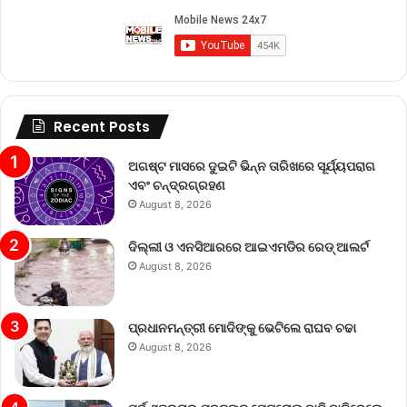
Recent Posts
ଅଗଷ୍ଟ ମାସରେ ଦୁଇଟି ଭିନ୍ନ ତାରିଖରେ ସୂର୍ଯ୍ୟପରାଗ
ଏବଂ ଚନ୍ଦ୍ରଗ୍ରହଣ
August 8, 2026
ଦିଲ୍ଲୀ ଓ ଏନସିଆରରେ ଆଇଏମଡିର ରେଡ୍‌ ଆଲର୍ଟ
August 8, 2026
ପ୍ରଧାନମନ୍ତ୍ରୀ ମୋଦିଙ୍କୁ ଭେଟିଲେ ରାଘବ ଚଢା
August 8, 2026