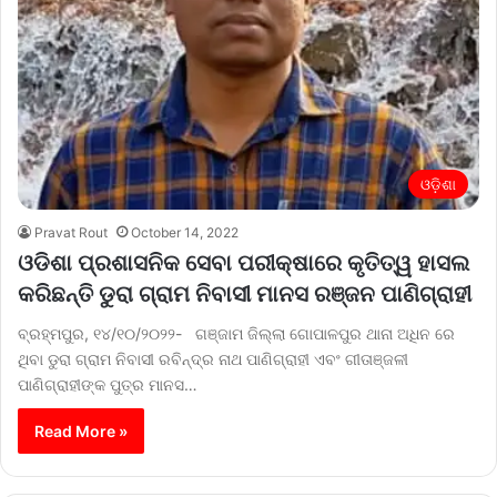
ଓଡ଼ିଶା
Pravat Rout
October 14, 2022
ଓଡିଶା ପ୍ରଶାସନିକ ସେବା ପରୀକ୍ଷାରେ କୃତିତ୍ୱ ହାସଲ
କରିଛନ୍ତି ଡୁରା ଗ୍ରାମ ନିବାସୀ ମାନସ ରଞ୍ଜନ ପାଣିଗ୍ରାହୀ
ବ୍ରହ୍ମପୁର, ୧୪/୧୦/୨୦୨୨- ଗଞ୍ଜାମ ଜିଲ୍ଲା ଗୋପାଳପୁର ଥାନା ଅଧିନ ରେ
ଥିବା ଡୁରା ଗ୍ରାମ ନିବାସୀ ରବିନ୍ଦ୍ର ନାଥ ପାଣିଗ୍ରାହୀ ଏବଂ ଗୀତାଞ୍ଜଳୀ
ପାଣିଗ୍ରାହୀଙ୍କ ପୁତ୍ର ମାନସ…
Read More »