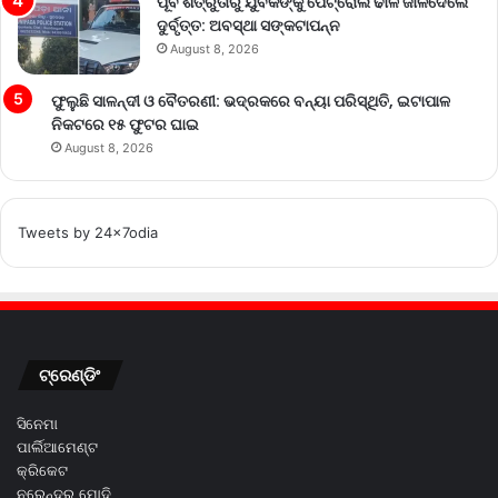
ପୂର୍ବ ଶତ୍ରୁତାରୁ ଯୁବକଙ୍କୁ ପେଟ୍ରୋଲ ଢାଳି ଜାଳିଦେଲେ
ଦୁର୍ବୃତ୍ତ: ଅବସ୍ଥା ସଙ୍କଟାପନ୍ନ
August 8, 2026
ଫୁଲୁଛି ସାଳନ୍ଦୀ ଓ ବୈତରଣୀ: ଭଦ୍ରକରେ ବନ୍ୟା ପରିସ୍ଥିତି, ଇଟାପାଳ
ନିକଟରେ ୧୫ ଫୁଟର ଘାଇ
August 8, 2026
Tweets by 24x7odia
ଟ୍ରେଣ୍ଡିଂ
ସିନେମା
ପାର୍ଲିଆମେଣ୍ଟ
କ୍ରିକେଟ
ନରେନ୍ଦ୍ର ମୋଦି