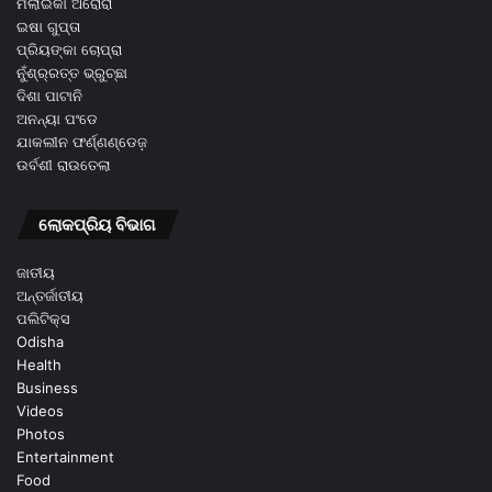
ମଲାଇକା ଅରୋରା
ଇଷା ଗୁପ୍ତା
ପ୍ରିୟଙ୍କା ଚୋପ୍ରା
ନୁଁଶ୍ର୍ରତ୍ତ ଭ୍ରୁଚ୍ଛା
ଦିଶା ପାଟାନି
ଅନନ୍ୟା ପଂଡେ
ଯାକଲୀନ ଫର୍ଣ୍ଣଣ୍ଡେଜ଼
ଉର୍ବଶୀ ରାଉତେଲା
ଲୋକପ୍ରିୟ ବିଭାଗ
ଜାତୀୟ
ଅନ୍ତର୍ଜାତୀୟ
ପଲିଟିକ୍ସ
Odisha
Health
Business
Videos
Photos
Entertainment
Food