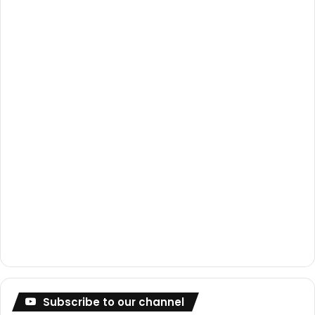
o
e
r
k
a
m
Subscribe to our channel