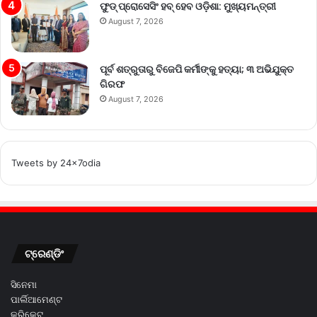
ଫୁଡ୍ ପ୍ରୋସେସିଂ ହବ୍ ହେବ ଓଡ଼ିଶା: ମୁଖ୍ୟମନ୍ତ୍ରୀ
August 7, 2026
ପୂର୍ବ ଶତ୍ରୁତାରୁ ବିଜେପି କର୍ମୀଙ୍କୁ ହତ୍ୟା; ୩ ଅଭିଯୁକ୍ତ
ଗିରଫ
August 7, 2026
Tweets by 24x7odia
ଟ୍ରେଣ୍ଡିଂ
ସିନେମା
ପାର୍ଲିଆମେଣ୍ଟ
କ୍ରିକେଟ