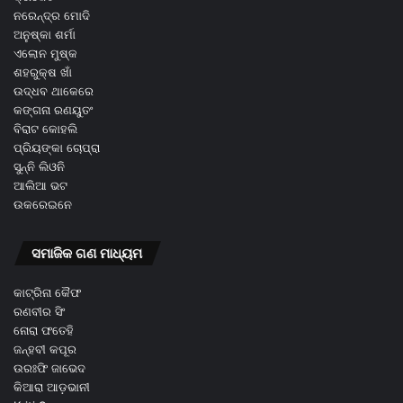
ନରେନ୍ଦ୍ର ମୋଦି
ଅନୁଷ୍କା ଶର୍ମା
ଏଲୋନ ମୁଷ୍କ
ଶହରୁକ୍ଷ ଖାଁ
ଉଦ୍ଧବ ଥାକେରେ
କଙ୍ଗନା ରଣୟୁତଂ
ବିରାଟ କୋହଲି
ପ୍ରିୟଙ୍କା ଚୋପ୍ରା
ସୁନ୍ନି ଲିଓନି
ଆଲିଆ ଭଟ
ଉକରେଇନେ
ସମାଜିକ ଗଣ ମାଧ୍ୟମ
କାଟ୍ରିନା କୈଫ
ରଣବୀର ସିଂ
ନୋରା ଫତେହି
ଜନ୍ହବୀ କପୂର
ଉରଃଫି ଜାଭେଦ
କିଆରା ଆଡ଼ଭାନୀ