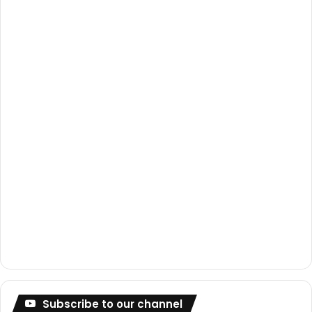
o
e
r
k
a
m
Subscribe to our channel