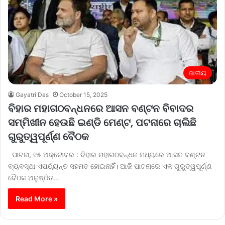
ଜାତୀୟ
Gayatri Das
October 15, 2025
ବିହାର ମହାଗଠବନ୍ଧନରେ ଆସନ ବଣ୍ଟନ ବିବାଦର
ସମ୍ମିଖୀନ ହେଉଛି ଇଣ୍ଡି ମେଣ୍ଟ, ପଟନାରେ ଚାଲିଛି
ଗୁରୁତ୍ୱପୂର୍ଣ୍ଣ ବୈଠକ
ପାଟନା, ୧୫ ଅକ୍ଟୋବର : ବିହାର ମହାଗଠବନ୍ଧନ ମଧ୍ୟରେ ଆସନ ବଣ୍ଟନ
ବ୍ୟବସ୍ଥା ଏପର୍ଯ୍ୟନ୍ତ ସହମତ ହୋଇନାହିଁ। ଆଜି ପାଟନାରେ ଏକ ଗୁରୁତ୍ୱପୂର୍ଣ୍ଣ
ବୈଠକ ଅନୁଷ୍ଠିତ…
Read More »