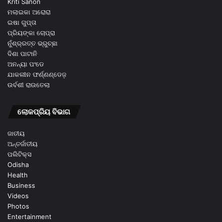
Kriti Sanon
ମଲାଇକା ଅରୋରା
ଇଷା ଗୁପ୍ତା
ପ୍ରିୟଙ୍କା ଚୋପ୍ରା
ନୁଁଶ୍ର୍ରତ୍ତ ଭ୍ରୁଚ୍ଛା
ଦିଶା ପାଟାନି
ଅନନ୍ୟା ପଂଡେ
ଯାକଲୀନ ଫର୍ଣ୍ଣଣ୍ଡେଜ଼
ଉର୍ବଶୀ ରାଉତେଲା
ଲୋକପ୍ରିୟ ବିଭାଗ
ଜାତୀୟ
ଅନ୍ତର୍ଜାତୀୟ
ପଲିଟିକ୍ସ
Odisha
Health
Business
Videos
Photos
Entertainment