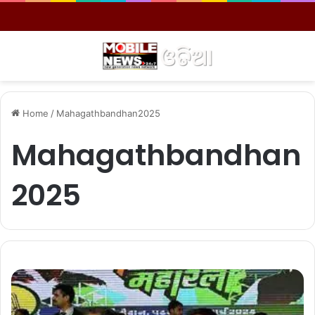
Menu
S
Home
/
Mahagathbandhan2025
Mahagathbandhan
2025