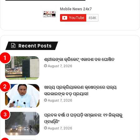
Recent Posts
ଶ୍ରୀଲଙ୍କା କ୍ରିକେଟ୍‌ ଏକାଦଶ ଦଳ ଘୋଷିତ
August 7, 2026
ଖାଦ୍ୟ ପ୍ରକ୍ରିୟାକରଣ କ୍ଷେତ୍ରରେ ରାଜ୍ୟ
ସରକାରଙ୍କ ବଡ଼ ପ୍ରୟାସ।
August 7, 2026
ପ୍ରବଳ ବର୍ଷା ଓ ଘଡ଼ଘଡ଼ି ସମ୍ଭାବନା: ୧୨ ଜିଲ୍ଲାକୁ
ଓ୍ବାର୍ଣ୍ଣିଂ
August 7, 2026