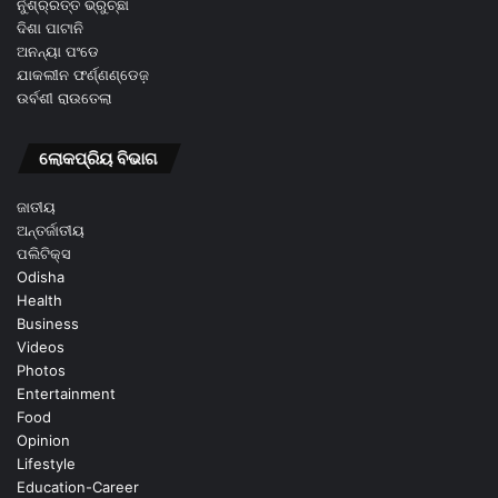
ନୁଁଶ୍ର୍ରତ୍ତ ଭ୍ରୁଚ୍ଛା
ଦିଶା ପାଟାନି
ଅନନ୍ୟା ପଂଡେ
ଯାକଲୀନ ଫର୍ଣ୍ଣଣ୍ଡେଜ଼
ଉର୍ବଶୀ ରାଉତେଲା
ଲୋକପ୍ରିୟ ବିଭାଗ
ଜାତୀୟ
ଅନ୍ତର୍ଜାତୀୟ
ପଲିଟିକ୍ସ
Odisha
Health
Business
Videos
Photos
Entertainment
Food
Opinion
Lifestyle
Education-Career