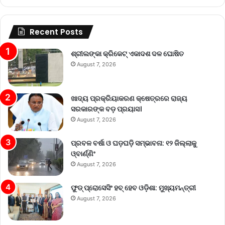
Recent Posts
ଶ୍ରୀଲଙ୍କା କ୍ରିକେଟ୍‌ ଏକାଦଶ ଦଳ ଘୋଷିତ
August 7, 2026
ଖାଦ୍ୟ ପ୍ରକ୍ରିୟାକରଣ କ୍ଷେତ୍ରରେ ରାଜ୍ୟ
ସରକାରଙ୍କ ବଡ଼ ପ୍ରୟାସ।
August 7, 2026
ପ୍ରବଳ ବର୍ଷା ଓ ଘଡ଼ଘଡ଼ି ସମ୍ଭାବନା: ୧୨ ଜିଲ୍ଲାକୁ
ଓ୍ବାର୍ଣ୍ଣିଂ
August 7, 2026
ଫୁଡ୍ ପ୍ରୋସେସିଂ ହବ୍ ହେବ ଓଡ଼ିଶା: ମୁଖ୍ୟମନ୍ତ୍ରୀ
August 7, 2026