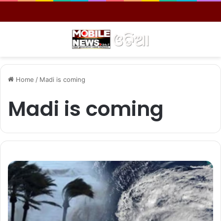
Menu
S
Home
/
Madi is coming
Madi is coming