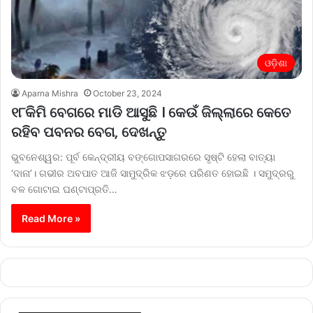
ଓଡ଼ିଶା
Aparna Mishra
October 23, 2024
୧୮କିମି ବେଗରେ ମାଡି ଆସୁଛି । କେଉଁ ଜିଲ୍ଲାରେ କେତେ
ରହିବ ପବନର ବେଗ, ଦେଖନ୍ତୁ
ଭୁବନେଶ୍ୱର: ପୂର୍ବ କେନ୍ଦ୍ରୀୟ ବଙ୍ଗୋପସାଗରରେ ସୃଷ୍ଟି ହେଲା ବାତ୍ୟା
‘ଦାନା’। ଗଭୀର ଅବପାତ ଆଜି ସାମୁଦ୍ରିକ ଝଡ଼ରେ ପରିଣତ ହୋଇଛି । ସମୁଦ୍ରରୁ
ବଳ ଗୋଟାଇ ଘଣ୍ଟାପ୍ରତି…
Read More »