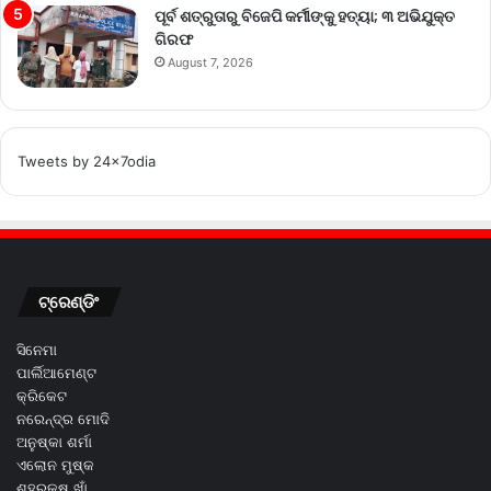
ପୂର୍ବ ଶତ୍ରୁତାରୁ ବିଜେପି କର୍ମୀଙ୍କୁ ହତ୍ୟା; ୩ ଅଭିଯୁକ୍ତ
ଗିରଫ
August 7, 2026
Tweets by 24x7odia
ଟ୍ରେଣ୍ଡିଂ
ସିନେମା
ପାର୍ଲିଆମେଣ୍ଟ
କ୍ରିକେଟ
ନରେନ୍ଦ୍ର ମୋଦି
ଅନୁଷ୍କା ଶର୍ମା
ଏଲୋନ ମୁଷ୍କ
ଶହରୁକ୍ଷ ଖାଁ