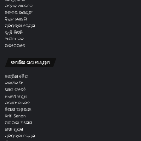
ଉଦ୍ଧବ ଥାକେରେ
କଙ୍ଗନା ରଣୟୁତଂ
ବିରାଟ କୋହଲି
ପ୍ରିୟଙ୍କା ଚୋପ୍ରା
ସୁନ୍ନି ଲିଓନି
ଆଲିଆ ଭଟ
ଉକରେଇନେ
ସମାଜିକ ଗଣ ମାଧ୍ୟମ
କାଟ୍ରିନା କୈଫ
ରଣବୀର ସିଂ
ନୋରା ଫତେହି
ଜନ୍ହବୀ କପୂର
ଉରଃଫି ଜାଭେଦ
କିଆରା ଆଡ଼ଭାନୀ
Kriti Sanon
ମଲାଇକା ଅରୋରା
ଇଷା ଗୁପ୍ତା
ପ୍ରିୟଙ୍କା ଚୋପ୍ରା