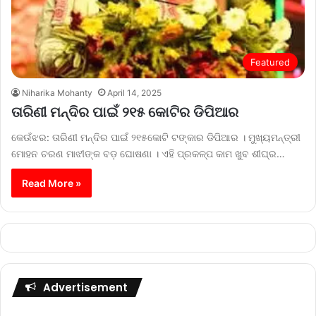
Featured
Niharika Mohanty
April 14, 2025
ତାରିଣୀ ମନ୍ଦିର ପାଇଁ ୨୧୫ କୋଟିର ଡିପିଆର
କେଉଁଝର: ତାରିଣୀ ମନ୍ଦିର ପାଇଁ ୨୧୫କୋଟି ଟଙ୍କାର ଡିପିଆର । ମୁଖ୍ୟମନ୍ତ୍ରୀ
ମୋହନ ଚରଣ ମାଝୀଙ୍କ ବଡ଼ ଘୋଷଣା । ଏହି ପ୍ରକଳ୍ପ କାମ ଖୁବ ଶୀଘ୍ର…
Read More »
Advertisement