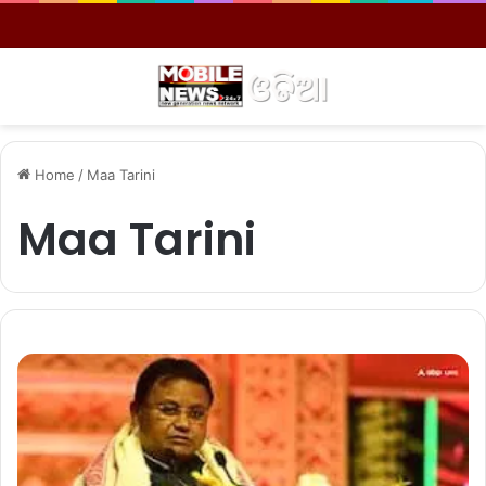
Menu
S
Home
/
Maa Tarini
Maa Tarini