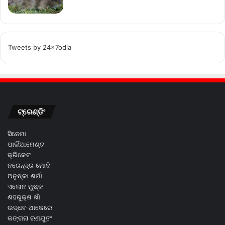
Tweets by 24x7odia
ଟ୍ରେଣ୍ଡିଂ
ସିନେମା
ପାର୍ଲିଆମେଣ୍ଟ
କ୍ରିକେଟ
ନରେନ୍ଦ୍ର ମୋଦି
ଅନୁଷ୍କା ଶର୍ମା
ଏଲୋନ ମୁଷ୍କ
ଶହରୁକ୍ଷ ଖାଁ
ଉଦ୍ଧବ ଥାକେରେ
କଙ୍ଗନା ରଣୟୁତଂ