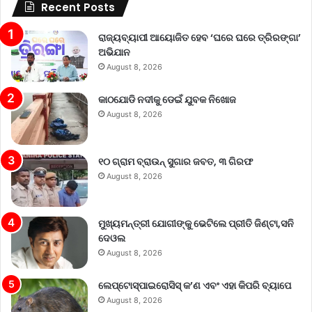
Recent Posts
ରାଜ୍ୟବ୍ୟାପୀ ଆୟୋଜିତ ହେବ ‘ଘରେ ଘରେ ତ୍ରିରଙ୍ଗା’
ଅଭିଯାନ
August 8, 2026
କାଠଯୋଡି ନଦୀକୁ ଡେଇଁ ଯୁବକ ନିଖୋଜ
August 8, 2026
୧୦ ଗ୍ରାମ ବ୍ରାଉନ୍ ସୁଗାର ଜବତ, ୩ ଗିରଫ
August 8, 2026
ମୁଖ୍ୟମନ୍ତ୍ରୀ ଯୋଗୀଙ୍କୁ ଭେଟିଲେ ପ୍ରୀତି ଜିଣ୍ଟା,ସନି
ଦେଓଲ
August 8, 2026
ଲେପ୍ଟୋସ୍ପାଇରୋସିସ୍ କ’ଣ ଏବଂ ଏହା କିପରି ବ୍ୟାପେ
August 8, 2026