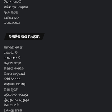
ବିରାଟ କୋହଲି
ପ୍ରିୟଙ୍କା ଚୋପ୍ରା
ସୁନ୍ନି ଲିଓନି
ଆଲିଆ ଭଟ
ଉକରେଇନେ
ସମାଜିକ ଗଣ ମାଧ୍ୟମ
କାଟ୍ରିନା କୈଫ
ରଣବୀର ସିଂ
ନୋରା ଫତେହି
ଜନ୍ହବୀ କପୂର
ଉରଃଫି ଜାଭେଦ
କିଆରା ଆଡ଼ଭାନୀ
Kriti Sanon
ମଲାଇକା ଅରୋରା
ଇଷା ଗୁପ୍ତା
ପ୍ରିୟଙ୍କା ଚୋପ୍ରା
ନୁଁଶ୍ର୍ରତ୍ତ ଭ୍ରୁଚ୍ଛା
ଦିଶା ପାଟାନି
ଅନନ୍ୟା ପଂଡେ