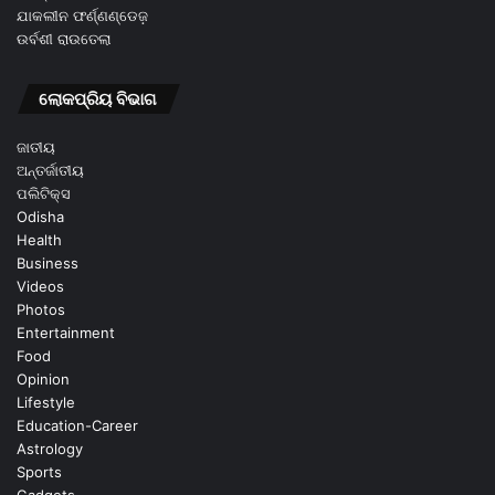
ଯାକଲୀନ ଫର୍ଣ୍ଣଣ୍ଡେଜ଼
ଉର୍ବଶୀ ରାଉତେଲା
ଲୋକପ୍ରିୟ ବିଭାଗ
ଜାତୀୟ
ଅନ୍ତର୍ଜାତୀୟ
ପଲିଟିକ୍ସ
Odisha
Health
Business
Videos
Photos
Entertainment
Food
Opinion
Lifestyle
Education-Career
Astrology
Sports