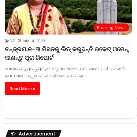
Breaking News
S P
July 14, 2023
ଚନ୍ଦ୍ରଯାନ-୩ ମିସନକୁ ଲିଡ୍‌ କରୁଛନ୍ତି ରକେଟ୍ ଓମେନ୍,
ଜାଣନ୍ତୁ ପୂରା ରିପୋର୍ଟ
ମୋବାଇଲ୍‌ ନ୍ୟୁଜ୍‌ ବ୍ୟୁରୋ: ୧୪ ଜୁଲାଇ ୨୦୨୩, ଆଜି ଭାରତ ପାଇଁ ବଡ଼ ଗର୍ବର
କଥା । ସାରା ବିଶ୍ୱର ନଜର ରହିଛି ଭାରତ ଉପରେ ।…
Read More »
Advertisement