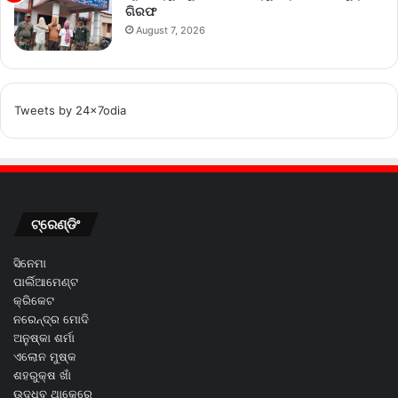
ଗିରଫ
August 7, 2026
Tweets by 24x7odia
ଟ୍ରେଣ୍ଡିଂ
ସିନେମା
ପାର୍ଲିଆମେଣ୍ଟ
କ୍ରିକେଟ
ନରେନ୍ଦ୍ର ମୋଦି
ଅନୁଷ୍କା ଶର୍ମା
ଏଲୋନ ମୁଷ୍କ
ଶହରୁକ୍ଷ ଖାଁ
ଉଦ୍ଧବ ଥାକେରେ