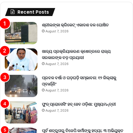
Recent Posts
ଶ୍ରୀଲଙ୍କା କ୍ରିକେଟ୍‌ ଏକାଦଶ ଦଳ ଘୋଷିତ
August 7, 2026
ଖାଦ୍ୟ ପ୍ରକ୍ରିୟାକରଣ କ୍ଷେତ୍ରରେ ରାଜ୍ୟ
ସରକାରଙ୍କ ବଡ଼ ପ୍ରୟାସ।
August 7, 2026
ପ୍ରବଳ ବର୍ଷା ଓ ଘଡ଼ଘଡ଼ି ସମ୍ଭାବନା: ୧୨ ଜିଲ୍ଲାକୁ
ଓ୍ବାର୍ଣ୍ଣିଂ
August 7, 2026
ଫୁଡ୍ ପ୍ରୋସେସିଂ ହବ୍ ହେବ ଓଡ଼ିଶା: ମୁଖ୍ୟମନ୍ତ୍ରୀ
August 7, 2026
ପୂର୍ବ ଶତ୍ରୁତାରୁ ବିଜେପି କର୍ମୀଙ୍କୁ ହତ୍ୟା; ୩ ଅଭିଯୁକ୍ତ