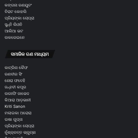
କଙ୍ଗନା ରଣୟୁତଂ
ବିରାଟ କୋହଲି
ପ୍ରିୟଙ୍କା ଚୋପ୍ରା
ସୁନ୍ନି ଲିଓନି
ଆଲିଆ ଭଟ
ଉକରେଇନେ
ସମାଜିକ ଗଣ ମାଧ୍ୟମ
କାଟ୍ରିନା କୈଫ
ରଣବୀର ସିଂ
ନୋରା ଫତେହି
ଜନ୍ହବୀ କପୂର
ଉରଃଫି ଜାଭେଦ
କିଆରା ଆଡ଼ଭାନୀ
Kriti Sanon
ମଲାଇକା ଅରୋରା
ଇଷା ଗୁପ୍ତା
ପ୍ରିୟଙ୍କା ଚୋପ୍ରା
ନୁଁଶ୍ର୍ରତ୍ତ ଭ୍ରୁଚ୍ଛା