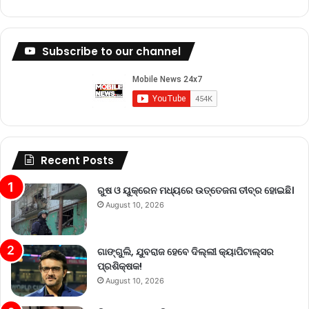
Subscribe to our channel
Recent Posts
ରୁଷ ଓ ୟୁକ୍ରେନ ମଧ୍ୟରେ ଉତ୍ତେଜନା ତୀବ୍ର ହୋଇଛି।
August 10, 2026
ଗାଙ୍ଗୁଲି, ଯୁବରାଜ ହେବେ ଦିଲ୍ଲୀ କ୍ୟାପିଟାଲ୍‌ସର
ପ୍ରଶିକ୍ଷକ!
August 10, 2026