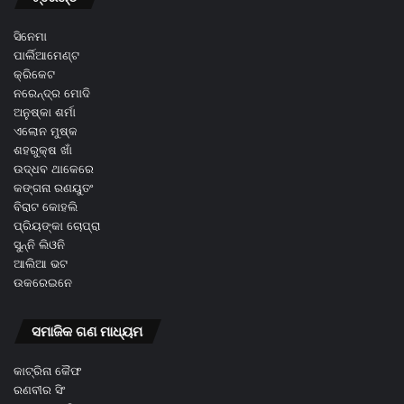
ସିନେମା
ପାର୍ଲିଆମେଣ୍ଟ
କ୍ରିକେଟ
ନରେନ୍ଦ୍ର ମୋଦି
ଅନୁଷ୍କା ଶର୍ମା
ଏଲୋନ ମୁଷ୍କ
ଶହରୁକ୍ଷ ଖାଁ
ଉଦ୍ଧବ ଥାକେରେ
କଙ୍ଗନା ରଣୟୁତଂ
ବିରାଟ କୋହଲି
ପ୍ରିୟଙ୍କା ଚୋପ୍ରା
ସୁନ୍ନି ଲିଓନି
ଆଲିଆ ଭଟ
ଉକରେଇନେ
ସମାଜିକ ଗଣ ମାଧ୍ୟମ
କାଟ୍ରିନା କୈଫ
ରଣବୀର ସିଂ