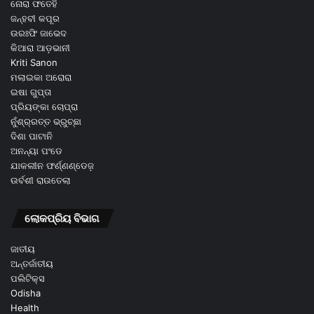
ନୋରା ଫତେହି
ଜନ୍ହବୀ କପୂର
ଉରଃଫି ଜାଭେଦ
କିଆରା ଆଡ଼ଭାନୀ
Kriti Sanon
ମଲାଇକା ଅରୋରା
ଇଷା ଗୁପ୍ତା
ପ୍ରିୟଙ୍କା ଚୋପ୍ରା
ନୁଁଶ୍ର୍ରତ୍ତ ଭ୍ରୁଚ୍ଛା
ଦିଶା ପାଟାନି
ଅନନ୍ୟା ପଂଡେ
ଯାକଲୀନ ଫର୍ଣ୍ଣଣ୍ଡେଜ଼
ଉର୍ବଶୀ ରାଉତେଲା
ଲୋକପ୍ରିୟ ବିଭାଗ
ଜାତୀୟ
ଅନ୍ତର୍ଜାତୀୟ
ପଲିଟିକ୍ସ
Odisha
Health