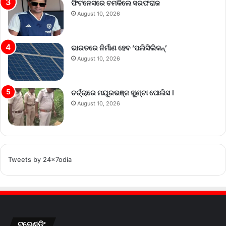
ଫିଟନେସରେ ଚମକିଲେ ସରଫରାଜ
August 10, 2026
ଭାରତରେ ନିର୍ମାଣ ହେବ ‘ପଲିସିଲିକନ୍’
August 10, 2026
ଚର୍ଚ୍ଚାରେ ମୟୂରଭଞ୍ଜ ଖୁଣ୍ଟା ପୋଲିସ ।
August 10, 2026
Tweets by 24x7odia
ଟ୍ରେଣ୍ଡିଂ