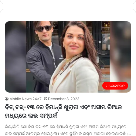
ମନୋରଞ୍ଜନ
Mobile News 24x7
December 8, 2023
ବିଗ୍ ବସ୍-୧୩ ରେ ହିମାନ୍ସି ଖୁରାନା ଏବଂ ଅସୀମ ରିଆଜ
ମଧ୍ୟରେ ଲଭ ସମ୍ପର୍କ
ରିୟାଲିଟି ଶୋ ବିଗ୍ ବସ୍-୧୩ ରେ ହିମାନ୍ସି ଖୁରାନା ଏବଂ ଅସୀମ ରିଆଜ ମଧ୍ୟରେ
ଲଭ ସମ୍ପର୍କ ଆରମ୍ଭ ହୋଇଥିଲା। ଏବେ ଦୁହିଁଙ୍କ ରାସ୍ତା ଅଲଗା ହୋଇଯାଇଛି।…