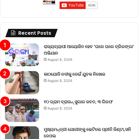
Recent Posts
ରାଜ୍ୟବ୍ୟାପୀ ଆୟୋଜିତ ହେବ ‘ଘରେ ଘରେ ତ୍ରିରଙ୍ଗା’
ଅଭିଯାନ
August 8, 2026
କାଠଯୋଡି ନଦୀକୁ ଡେଇଁ ଯୁବକ ନିଖୋଜ
August 8, 2026
୧୦ ଗ୍ରାମ ବ୍ରାଉନ୍ ସୁଗାର ଜବତ, ୩ ଗିରଫ
August 8, 2026
ମୁଖ୍ୟମନ୍ତ୍ରୀ ଯୋଗୀଙ୍କୁ ଭେଟିଲେ ପ୍ରୀତି ଜିଣ୍ଟା,ସନି
ଦେଓଲ