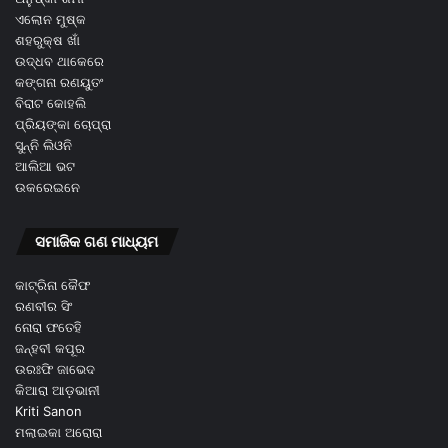
ଏଲୋନ ମୁଷ୍କ
ଶହରୁକ୍ଷ ଖାଁ
ଉଦ୍ଧବ ଥାକେରେ
କଙ୍ଗନା ରଣୟୁତଂ
ବିରାଟ କୋହଲି
ପ୍ରିୟଙ୍କା ଚୋପ୍ରା
ସୁନ୍ନି ଲିଓନି
ଆଲିଆ ଭଟ
ଉକରେଇନେ
ସମାଜିକ ଗଣ ମାଧ୍ୟମ
କାଟ୍ରିନା କୈଫ
ରଣବୀର ସିଂ
ନୋରା ଫତେହି
ଜନ୍ହବୀ କପୂର
ଉରଃଫି ଜାଭେଦ
କିଆରା ଆଡ଼ଭାନୀ
Kriti Sanon
ମଲାଇକା ଅରୋରା