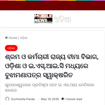
Menu
S
Home
/
ଓଡ଼ିଶା
ଓଡ଼ିଶା
ଶ୍ରମ ଓ କର୍ମଚାରୀ ରାଜ୍ୟ ବୀମା ବିଭାଗ,
ଓଡ଼ିଶା ଓ ଇ.ଏସ୍.ଆଇ.ସି ମଧ୍ୟରେ
ବୁଝାମଣାପତ୍ର ସ୍ୱାକ୍ଷରିତ
ଭୁବନେଶ୍ୱରରେ ପ୍ରତିଷ୍ଠା ହେବ ଇ.ଏସ.ଆଇ ମେଡିକାଲ
କଲେଜ
Suchismita Panda
May 19, 2026
1 minute read