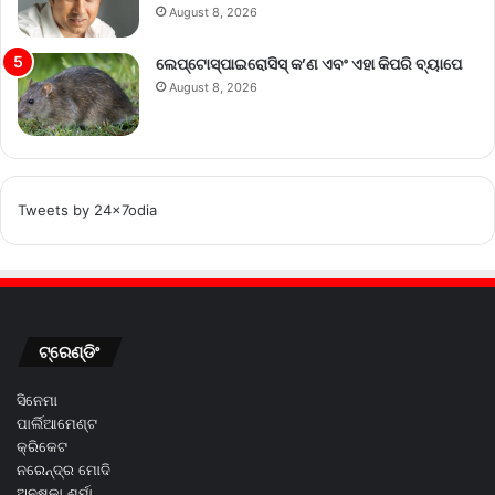
August 8, 2026
ଲେପ୍ଟୋସ୍ପାଇରୋସିସ୍ କ’ଣ ଏବଂ ଏହା କିପରି ବ୍ୟାପେ
August 8, 2026
Tweets by 24x7odia
ଟ୍ରେଣ୍ଡିଂ
ସିନେମା
ପାର୍ଲିଆମେଣ୍ଟ
କ୍ରିକେଟ
ନରେନ୍ଦ୍ର ମୋଦି
ଅନୁଷ୍କା ଶର୍ମା