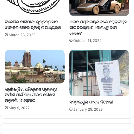
ବିଜେଡିର ବାଜିମାତ: ଗୁପ୍ତପ୍ରସାଦ
ଏଲନ ମସ୍କ ଲଞ୍ଚ କଲେ ରୋବଟାକ୍ସ
ଝାଙ୍କର ହେଲେ ବ୍ଲକ୍ ଉପାଧ୍ୟକ୍ଷ
ସାଇବରକ୍ୟାବ । ଜାଣନ୍ତୁ ଦାମ୍
କେତେ?
March 23, 2022
October 11, 2024
ଶ୍ରୀମନ୍ଦିର ପରିକ୍ରମା ପ୍ରକଳ୍ପ
ନିର୍ମାଣ ପାଇଁ ଦିଆଯାଇନି କୌଣସି
ଅନୁମତି: ଏଏସ୍‌ଆଇ
ସମ୍ବଲପୁର ସାଂସଦ ନିଖୋଜ!
May 9, 2022
January 29, 2023