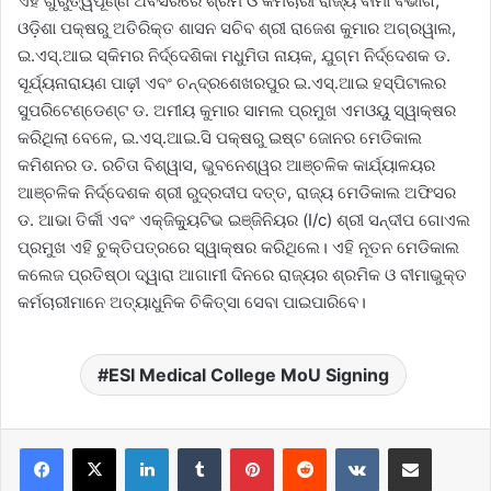
ଏହି ଗୁରୁତ୍ୱପୂର୍ଣ୍ଣ ଅବସରରେ ଶ୍ରମ ଓ କର୍ମଚାରୀ ରାଜ୍ୟ ବୀମା ବିଭାଗ,
ଓଡ଼ିଶା ପକ୍ଷରୁ ଅତିରିକ୍ତ ଶାସନ ସଚିବ ଶ୍ରୀ ରାଜେଶ କୁମାର ଅଗ୍ରୱାଲ,
ଇ.ଏସ୍.ଆଇ ସ୍କିମର ନିର୍ଦ୍ଦେଶିକା ମଧୁମିତା ନାୟକ, ଯୁଗ୍ମ ନିର୍ଦ୍ଦେଶକ ଡ.
ସୂର୍ଯ୍ୟନାରାୟଣ ପାଢ଼ୀ ଏବଂ ଚନ୍ଦ୍ରଶେଖରପୁର ଇ.ଏସ୍.ଆଇ ହସ୍ପିଟାଲର
ସୁପରିଟେଣ୍ଡେଣ୍ଟ ଡ. ଅମୀୟ କୁମାର ସାମଲ ପ୍ରମୁଖ ଏମଓୟୁ ସ୍ୱାକ୍ଷର
କରିଥିଲା ବେଳେ, ଇ.ଏସ୍.ଆଇ.ସି ପକ୍ଷରୁ ଇଷ୍ଟ ଜୋନର ମେଡିକାଲ
କମିଶନର ଡ. ରଚିତା ବିଶ୍ୱାସ, ଭୁବନେଶ୍ୱର ଆଞ୍ଚଳିକ କାର୍ଯ୍ୟାଳୟର
ଆଞ୍ଚଳିକ ନିର୍ଦ୍ଦେଶକ ଶ୍ରୀ ରୁଦ୍ରଦୀପ ଦତ୍ତ, ରାଜ୍ୟ ମେଡିକାଲ ଅଫିସର
ଡ. ଆଭା ତିର୍କୀ ଏବଂ ଏକ୍ଜିକ୍ୟୁଟିଭ ଇଞ୍ଜିନିୟର (I/c) ଶ୍ରୀ ସନ୍ଦୀପ ଗୋଏଲ
ପ୍ରମୁଖ ଏହି ଚୁକ୍ତିପତ୍ରରେ ସ୍ୱାକ୍ଷର କରିଥିଲେ। ଏହି ନୂତନ ମେଡିକାଲ
କଲେଜ ପ୍ରତିଷ୍ଠା ଦ୍ୱାରା ଆଗାମୀ ଦିନରେ ରାଜ୍ୟର ଶ୍ରମିକ ଓ ବୀମାଭୁକ୍ତ
କର୍ମଚାରୀମାନେ ଅତ୍ୟାଧୁନିକ ଚିକିତ୍ସା ସେବା ପାଇପାରିବେ।
ESI Medical College MoU Signing
LinkedIn
Tumblr
Pinterest
Reddit
VKontakte
Share via Email