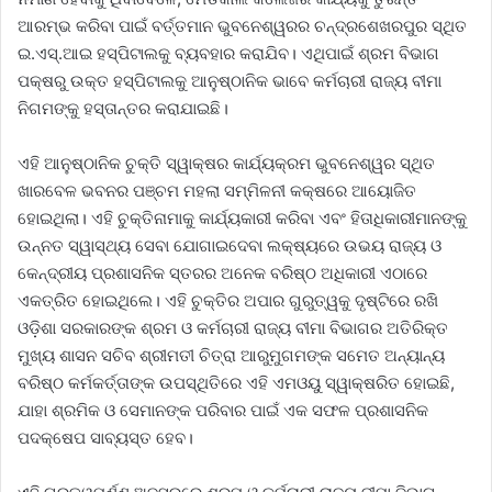
ଆରମ୍ଭ କରିବା ପାଇଁ ବର୍ତ୍ତମାନ ଭୁବନେଶ୍ୱରର ଚନ୍ଦ୍ରଶେଖରପୁର ସ୍ଥିତ
ଇ.ଏସ୍.ଆଇ ହସ୍ପିଟାଲକୁ ବ୍ୟବହାର କରାଯିବ। ଏଥିପାଇଁ ଶ୍ରମ ବିଭାଗ
ପକ୍ଷରୁ ଉକ୍ତ ହସ୍ପିଟାଲକୁ ଆନୁଷ୍ଠାନିକ ଭାବେ କର୍ମଚାରୀ ରାଜ୍ୟ ବୀମା
ନିଗମଙ୍କୁ ହସ୍ତାନ୍ତର କରାଯାଇଛି।
ଏହି ଆନୁଷ୍ଠାନିକ ଚୁକ୍ତି ସ୍ୱାକ୍ଷର କାର୍ଯ୍ୟକ୍ରମ ଭୁବନେଶ୍ୱର ସ୍ଥିତ
ଖାରବେଳ ଭବନର ପଞ୍ଚମ ମହଲା ସମ୍ମିଳନୀ କକ୍ଷରେ ଆୟୋଜିତ
ହୋଇଥିଲା। ଏହି ଚୁକ୍ତିନାମାକୁ କାର୍ଯ୍ୟକାରୀ କରିବା ଏବଂ ହିତାଧିକାରୀମାନଙ୍କୁ
ଉନ୍ନତ ସ୍ୱାସ୍ଥ୍ୟ ସେବା ଯୋଗାଇଦେବା ଲକ୍ଷ୍ୟରେ ଉଭୟ ରାଜ୍ୟ ଓ
କେନ୍ଦ୍ରୀୟ ପ୍ରଶାସନିକ ସ୍ତରର ଅନେକ ବରିଷ୍ଠ ଅଧିକାରୀ ଏଠାରେ
ଏକତ୍ରିତ ହୋଇଥିଲେ। ଏହି ଚୁକ୍ତିର ଅପାର ଗୁରୁତ୍ୱକୁ ଦୃଷ୍ଟିରେ ରଖି
ଓଡ଼ିଶା ସରକାରଙ୍କ ଶ୍ରମ ଓ କର୍ମଚାରୀ ରାଜ୍ୟ ବୀମା ବିଭାଗର ଅତିରିକ୍ତ
ମୁଖ୍ୟ ଶାସନ ସଚିବ ଶ୍ରୀମତୀ ଚିତ୍ରା ଆରୁମୁଗମଙ୍କ ସମେତ ଅନ୍ୟାନ୍ୟ
ବରିଷ୍ଠ କର୍ମକର୍ତ୍ତାଙ୍କ ଉପସ୍ଥିତିରେ ଏହି ଏମଓୟୁ ସ୍ୱାକ୍ଷରିତ ହୋଇଛି,
ଯାହା ଶ୍ରମିକ ଓ ସେମାନଙ୍କ ପରିବାର ପାଇଁ ଏକ ସଫଳ ପ୍ରଶାସନିକ
ପଦକ୍ଷେପ ସାବ୍ୟସ୍ତ ହେବ।