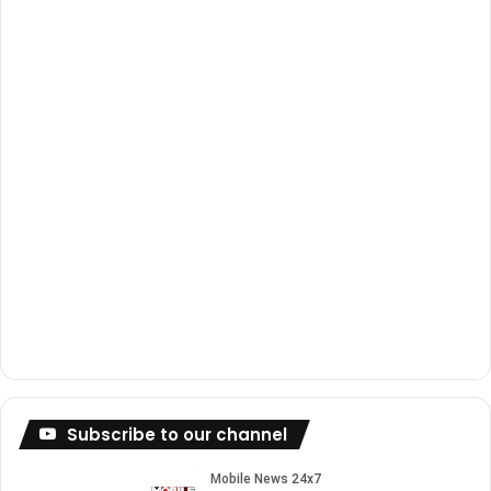
k
a
m
Subscribe to our channel