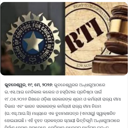
ଭୁବନେଶ୍ୱର, ୧୯, ମେ, ୨୦୨୬:
ଭୁବନେଶ୍ୱରର ଅନ୍ଧାରୁଆଠାରେ
ଇ.ଏସ.ଆଇ ମେଡିକାଲ କଲେଜ ଓ ହସ୍ପିଟାଲ ପ୍ରତିଷ୍ଠା ପାଇଁ
୧୮.୦୫.୨୦୨୬ ରିଖରେ ଓଡ଼ିଶା ସରକାରଙ୍କ ଶ୍ରମ ଓ କର୍ମଚାରୀ ରାଜ୍ୟ ବୀମା
ବିଭାଗ ଏବଂ ଭାରତ ସରକାରଙ୍କ କର୍ମଚାରୀ ରାଜ୍ୟ ବୀମା ନିଗମ
(ଇ.ଏସ୍.ଆଇ.ସି) ମଧ୍ୟରେ ଏକ ବୁଝାମଣାପତ୍ର (ଏମଓୟୁ) ସ୍ୱାକ୍ଷରିତ
ହୋଇଯାଇଛି। ଏହି ବୃହତ ପ୍ରକଳ୍ପର ସ୍ଥାୟୀ ଭିତ୍ତିଭୂମି ଅନ୍ଧାରୁଆଠାରେ
ନିର୍ମାଣ ହେବାକୁ ଥିବାବେଳେ, ମେଡିକାଲ କଲେଜର କାର୍ଯ୍ୟକୁ ତୁରନ୍ତ