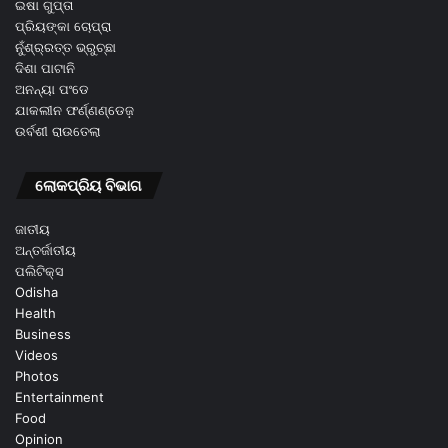
ଇଷା ଗୁପ୍ତା
ପ୍ରିୟଙ୍କା ଚୋପ୍ରା
ନୁଁଶ୍ର୍ରତ୍ତ ଭ୍ରୁଚ୍ଛା
ଦିଶା ପାଟାନି
ଅନନ୍ୟା ପଂଡେ
ଯାକଲୀନ ଫର୍ଣ୍ଣଣ୍ଡେଜ଼
ଉର୍ବଶୀ ରାଉତେଲା
ଲୋକପ୍ରିୟ ବିଭାଗ
ଜାତୀୟ
ଅନ୍ତର୍ଜାତୀୟ
ପଲିଟିକ୍ସ
Odisha
Health
Business
Videos
Photos
Entertainment
Food
Opinion