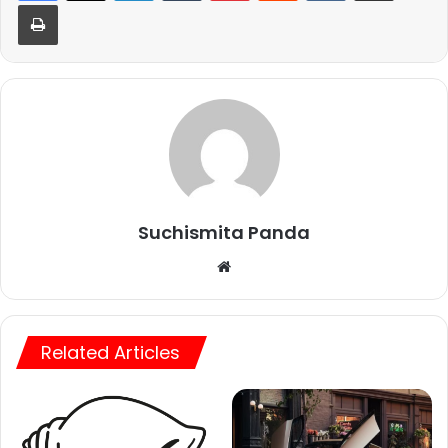
Print
Suchismita Panda
We
bsi
te
Related Articles