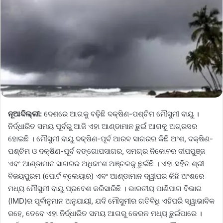
ନୂଆଦିଲ୍ଲୀ:
ଦେଶରେ ଆଗକୁ ବଢ଼ିଛି ଦକ୍ଷିଣ-ପଶ୍ଚିମ ମୌସୁମୀ ବାୟୁ ।
ନିର୍ଦ୍ଧାରିତ ସମୟ ପୂର୍ବରୁ ଆଜି ଏହା ଆଣ୍ଡାମାନ ଛୁଇଁ ଆଗକୁ ଅଗ୍ରସର
ହୋଇଛି । ମୌସୁମୀ ବାୟୁ ଦକ୍ଷିଣ-ପୂର୍ବ ଆରବ ସାଗରର କିଛି ଅଂଶ, ଦକ୍ଷିଣ-
ପଶ୍ଚିମ ଓ ଦକ୍ଷିଣ-ପୂର୍ବ ବଙ୍ଗୋପସାଗର, ସମଗ୍ର ନିକୋବର ଦୀପପୁଞ୍ଜ
ଏବଂ ଆଣ୍ଡାମାନ ସାଗରର ଅଧିକାଂଶ ଅଞ୍ଚଳକୁ ଛୁଇଁଛି । ଏହା ସହିତ ଶ୍ରୀ
ବିଜୟପୁରମ (ପୋର୍ଟ ବ୍ଲେୟାର) ଏବଂ ଆଣ୍ଡାମାନ ଦ୍ୱୀପର କିଛି ଅଂଶରେ
ମଧ୍ୟ ମୌସୁମୀ ବାୟୁ ପ୍ରବେଶ କରିସାରିଛି । ଭାରତୀୟ ପାଣିପାଗ ବିଭାଗ
(IMD)ର ପୂର୍ବାନୁମାନ ଅନୁଯାୟୀ, ଯଦି ମୌସୁମୀର ଗତିବିଧି ଏହିପରି ସ୍ୱାଭାବିକ
ରହେ, ତେବେ ଏହା ନିର୍ଦ୍ଧାରିତ ସମୟ ଆଗରୁ କେରଳ ମଧ୍ୟ ଛୁଇଁପାରେ ।