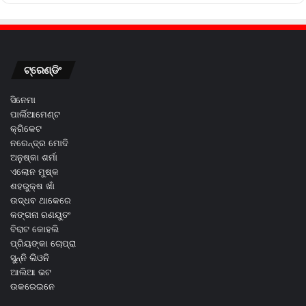
ଟ୍ରେଣ୍ଡିଂ
ସିନେମା
ପାର୍ଲିଆମେଣ୍ଟ
କ୍ରିକେଟ
ନରେନ୍ଦ୍ର ମୋଦି
ଅନୁଷ୍କା ଶର୍ମା
ଏଲୋନ ମୁଷ୍କ
ଶହରୁକ୍ଷ ଖାଁ
ଉଦ୍ଧବ ଥାକେରେ
କଙ୍ଗନା ରଣୟୁତଂ
ବିରାଟ କୋହଲି
ପ୍ରିୟଙ୍କା ଚୋପ୍ରା
ସୁନ୍ନି ଲିଓନି
ଆଲିଆ ଭଟ
ଉକରେଇନେ