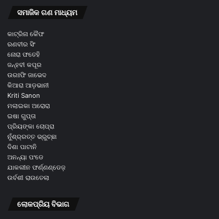
ସମାଜିକ ଗଣ ମାଧ୍ୟମ
କାଟ୍ରିନା କୈଫ
ରଣବୀର ସିଂ
ନୋରା ଫତେହି
ଜନ୍ହବୀ କପୂର
ଉରଃଫି ଜାଭେଦ
କିଆରା ଆଡ଼ଭାନୀ
Kriti Sanon
ମଲାଇକା ଅରୋରା
ଇଷା ଗୁପ୍ତା
ପ୍ରିୟଙ୍କା ଚୋପ୍ରା
ନୁଁଶ୍ର୍ରତ୍ତ ଭ୍ରୁଚ୍ଛା
ଦିଶା ପାଟାନି
ଅନନ୍ୟା ପଂଡେ
ଯାକଲୀନ ଫର୍ଣ୍ଣଣ୍ଡେଜ଼
ଉର୍ବଶୀ ରାଉତେଲା
ଲୋକପ୍ରିୟ ବିଭାଗ