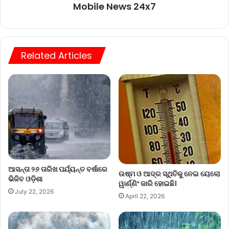
Mobile News 24x7
Related Articles
ଆସନ୍ତା ୨୬ ତାରିଖ ପର୍ଯ୍ୟନ୍ତ ବର୍ଷାରେ
ଉଷ୍ମ ଓ ଆଦ୍ର ସ୍ଥିତିକୁ ନେଇ ୟେଲୋ
ଭିଜିବ ଓଡ଼ିଶା
ୱାର୍ଣ୍ଣିଂ ଜାରି ହୋଇଛି।
July 22, 2026
April 22, 2026