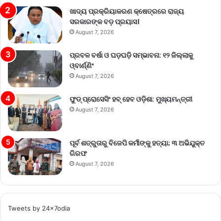
ଖାଦ୍ୟ ପ୍ରକ୍ରିୟାକରଣ କ୍ଷେତ୍ରରେ ରାଜ୍ୟ
ସରକାରଙ୍କ ବଡ଼ ପ୍ରୟାସ।
August 7, 2026
ପ୍ରବଳ ବର୍ଷା ଓ ଘଡ଼ଘଡ଼ି ସମ୍ଭାବନା: ୧୨ ଜିଲ୍ଲାକୁ
ଓ୍ବାର୍ଣ୍ଣିଂ
August 7, 2026
ଫୁଡ୍ ପ୍ରୋସେସିଂ ହବ୍ ହେବ ଓଡ଼ିଶା: ମୁଖ୍ୟମନ୍ତ୍ରୀ
August 7, 2026
ପୂର୍ବ ଶତ୍ରୁତାରୁ ବିଜେପି କର୍ମୀଙ୍କୁ ହତ୍ୟା; ୩ ଅଭିଯୁକ୍ତ
ଗିରଫ
August 7, 2026
Tweets by 24x7odia