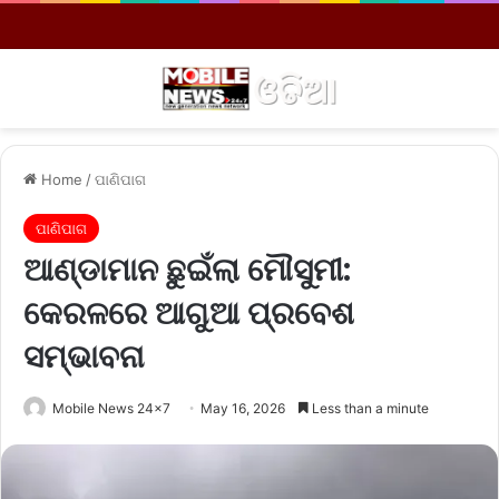
Menu
S
Home
/
ପାଣିପାଗ
ପାଣିପାଗ
ଆଣ୍ଡାମାନ ଛୁଇଁଲା ମୌସୁମୀ:
କେରଳରେ ଆଗୁଆ ପ୍ରବେଶ
ସମ୍ଭାବନା
Mobile News 24x7
May 16, 2026
Less than a minute