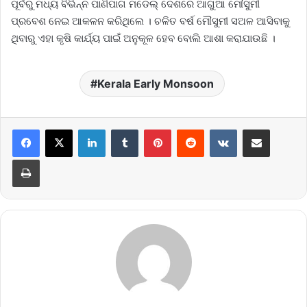
ପୂର୍ବରୁ ମଧ୍ୟ ବିଭିନ୍ନ ପାଣିପାଗ ମଡେଲ୍ ଦେଶରେ ଆଗୁଆ ମୌସୁମୀ
ପ୍ରବେଶ ନେଇ ଆକଳନ କରିଥିଲେ । ଚଳିତ ବର୍ଷ ମୌସୁମୀ ସଅଳ ଆସିବାକୁ
ଥିବାରୁ ଏହା କୃଷି କାର୍ଯ୍ୟ ପାଇଁ ଅନୁକୂଳ ହେବ ବୋଲି ଆଶା କରାଯାଉଛି ।
Kerala Early Monsoon
LinkedIn
Tumblr
Pinterest
Reddit
VKontakte
Share via Email
Print