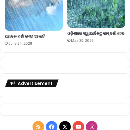
ଓଡ଼ିଶାରେ ସ୍ୱାଭାବିକଠୁ କମ୍ ବର୍ଷା ହେବ
ପ୍ରବଳ ବର୍ଷା ନେଇ ଆଲର୍ଟ
May 29, 2026
June 24, 2026
Advertisement
R
F
X
Y
I