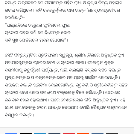
ବସନ୍ତ ଉତ୍ସବରେ ଗୋପୀମାନଙ୍କ ସହିତ ରାଧା ଓ କୃଷ୍ଣ ଦିବ୍ୟ ମହାରାସ
ରଚନା କରିଥିଲେ। କବି ଦେବଦୁର୍ଲ୍ଲଭ ଦାସ ତାଙ୍କ ‘ରହସ୍ୟମଞ୍ଜରୀ’ରେ
ଲେଖିଛନ୍ତି-
‘‘ପଲ୍ଲବିଲେ ତରୁଲତା ଫୁଟିଗଲେ ଫୁଲ
ଚାଚେରୀ ଗହଳ ସଖି ଗୋବିନ୍ଦଙ୍କ ଦୋଳ
ସର୍ବ ସୁଖ ଘେନିଗଲେ ମଦନ ଗୋପାଳ’’।
ସେହି ଦିବ୍ୟସ୍ମୃତିର ପ୍ରତିଫଳନ ସ୍ୱରୂପ, ଶ୍ରୀମନ୍ଦିରରେ ଅନୁଷ୍ଠିତ ହୁଏ
ମହାପ୍ରଭୁଙ୍କର ଚାଚେରୀବେଶ ଓ ଚାଚେରୀ ଲୀଳା। ଫାଲଗୁନ ଶୁକ୍ଳ
ଦଶମୀଠାରୁ ଚତୁର୍ଦ୍ଦଶୀ ପର୍ଯ୍ୟନ୍ତ, ନାଲି ବାରଲାଗି ବସ୍ତ୍ର ସହିତ ବିଭିନ୍ନ
ପୁଷ୍ପାଳଙ୍କାର ଓ ରତ୍ନାଳଙ୍କାରରେ ମହାପ୍ରଭୁ ସଜ୍ଜିତ ହୋଇଥାନ୍ତି।
ତାଙ୍କର ଚଳନ୍ତି ପ୍ରତିମା ଦୋଳଗୋବିନ୍ଦ, ଭୂଦେବୀ ଓ ଶ୍ରୀଦେବୀଙ୍କ ସହିତ
ଚାଚେରୀ ବେଶ ହୋଇ ଜଗନ୍ନାଥ ବଲ୍ଲଭକୁ ବିଜେ କରିଥାନ୍ତି। ସେଠାରେ
ଜଉଡାବ ଖେଳ ହୋଇଥାଏ। ପରେ ବେଣ୍ଟଶିକାର ନୀତି ଅନୁଷ୍ଠିତ ହୁଏ। ଏହି
ଲୀଳା ଭଗବାନଙ୍କୁ ଚରମ ଆନନ୍ଦ ଦେଇଥାଏ ବୋଲି ବୈଷ୍ଣବ ଭକ୍ତମାନେ
ବିଶ୍ୱାସ କରନ୍ତି।
LinkedIn
Tumblr
Pinterest
Reddit
VKontakte
Share via Email