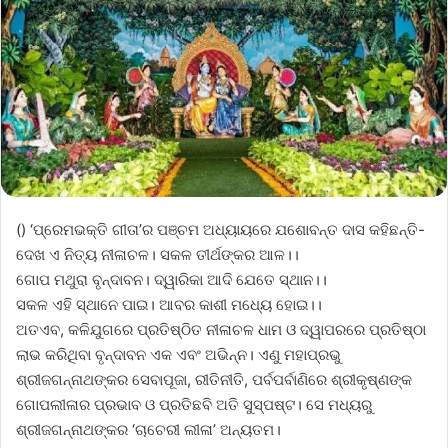
() ‘ପ୍ରେମଭକ୍ତି ଗୀତା’ର ପଞ୍ଚମ ଅଧ୍ୟାୟରେ ଯଶୋବନ୍ତ ଦାସ କହିଛନ୍ତି-
ଦେଖ ଏ ନିତ୍ୟ ନୀଳାଚଳ। ସକଳ ତୀର୍ଥଙ୍କର ଆଳ।।
ଗୋପ ମଥୁରା ବୃନ୍ଦାବନ। ଦ୍ୱାରିକା ଆଦି ଯେତେ ସ୍ଥାନ।।
ସକଳ ଏହି ସ୍ଥାନେ ପାଇ। ଆବର କାଶୀ ମଧ୍ୟେ ହୋଇ।।
ଅତଏବ, କଳିଯୁଗରେ ପ୍ରତିଷ୍ଠିତ ନୀଳାଚଳ ଧାମ ଓ ଦ୍ୱାପରରେ ପ୍ରତିଷ୍ଠା
ଲାଭ କରିଥିବା ବୃନ୍ଦାବନ ଏକ ଏବଂ ଅଭିନ୍ନ। ଏଣୁ ମହାପ୍ରଭୁ
ଶ୍ରୀଜଗନ୍ନାଥଙ୍କର ସେବାପୂଜା, ରୀତିନୀତି, ପର୍ବପର୍ବାଣିରେ ଶ୍ରୀକୃଷ୍ଣଙ୍କ
ଗୋପଲୀଳାର ପ୍ରଭାବ ଓ ପ୍ରତିଛବି ଅତି ସୁସ୍ପଷ୍ଟ। ସେ ମଧ୍ୟରୁ
ଶ୍ରୀଜଗନ୍ନାଥଙ୍କର ‘ଚାଚେରୀ ଲୀଳା’ ଅନ୍ୟତମ।