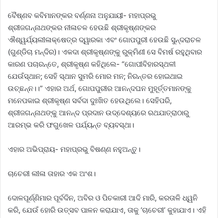
ବୈଷ୍ଣବ କବିମାନଙ୍କର ବର୍ଣ୍ଣନା ଅନୁଯାୟୀ- ମହାପ୍ରଭୁ
ଶ୍ରୀଜଗନ୍ନାଥଙ୍କର ନୀଳାଚଳ ହେଉଛି ଶ୍ରୀକୃଷ୍ଣଙ୍କର
ଐଶ୍ୱର୍ଯ୍ୟଲୀଳାକ୍ଷେତ୍ର ଦ୍ୱାରକା ଏବଂ ଗୋପପୁରୀ ହେଉଛି ସୁନ୍ଦରାଚଳ
(ଗୁଣ୍ଡିଚା ମନ୍ଦିର)। ଏକଦା ଶ୍ରୀକୃଷ୍ଣଙ୍କୁ ରୁକ୍ମିଣୀ ସେ ବିମର୍ଷ ରହୁଥିବାର
କାରଣ ପଚାରନ୍ତେ, ଶ୍ରୀକୃଷ୍ଣ କହିଥିଲେ- “ଗୋପୀବିହାରସ୍ଥଳୀ
ଯେଉଁସ୍ଥାନ; ସେହି ସ୍ଥାନ ସୁମରି ମୋର ମନ; ନିରନ୍ତର ହୋଇଥାଇ
ଉଚ୍ଛନ୍ନ।।” ଏହାର ଅର୍ଥ, ଗୋପପୁରୀର ଆନନ୍ଦଘନ ମୁହୂର୍ତ୍ତମାନଙ୍କୁ
ମନେପକାଇ ଶ୍ରୀକୃଷ୍ଣ ସର୍ବଦା ଦୁଃଖିତ ହେଉଥିଲେ। ସେହିପରି,
ଶ୍ରୀଜଗନ୍ନାଥଙ୍କୁ ଆନନ୍ଦ ପ୍ରଦାନ ଉଦ୍ଦେଶ୍ୟରେ ରଥଯାତ୍ରାଠାରୁ
ଆରମ୍ଭ କରି ଫଗୁଖେଳ ପର୍ଯ୍ୟନ୍ତ ବ୍ୟବସ୍ଥା।
ଏହାର ଅଭିପ୍ରାୟ- ମହାପ୍ରଭୁ ବିଷଣ୍ଣ ନହୁଅନ୍ତୁ।
ଚାଚେରୀ ଲୀଳା ତାହାର ଏକ ଅଂଶ।
ଦୋଳପୂର୍ଣ୍ଣିମାର ପୂର୍ବଦିନ, ଅବିର ଓ ପିଚକାରୀ ଆଦି ମାରି, କରତାଳି ଧ୍ୱନି
କରି, ଯେଉଁ ହୋରି ଉତ୍ସବ ପାଳନ କରାଯାଏ, ତାକୁ ‘ଚାଚେରୀ’ କୁହାଯାଏ। ଏହି