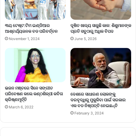
୩ୟ ଟେଷ୍ଟ:ଟିମ ଇଣ୍ଡିଆର
ଦୂଷିତ ଖାଦ୍ୟ ସାଜୁଛି କାଳ: ଶିଶୁମାନଙ୍କ
ଆଶ୍ଚର୍ଯ୍ୟଜନକ ବଡ ପରିବର୍ତ୍ତନ
ପ୍ରତି ସବୁଠାରୁ ଅଧିକ ବିପଦ
November 1, 2024
June 5, 2026
ଭଜନ ମଞ୍ଚରେ ସିନେ ସଙ୍ଗୀତ
ପରିବେଷଣ କଲେ କଣ୍ଠଶିଳ୍ପୀ କବିତା
ଦେଶରେ ସାଧାରଣ ଲୋକଙ୍କୁ
କ୍ରିଷ୍ଣମୂର୍ତ୍ତି
ଦରବୃଦ୍ଧିରୁ ମୁକୁଳିବା ପାଇଁ ସରକାର
ଏକ ବଡ ନିଷ୍ପତ୍ତି ନେଇଛନ୍ତି
March 6, 2022
February 3, 2024