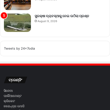
ସୁରକ୍ଷା ବ୍ୟବସ୍ଥାକୁ ନେଇ ଉଠିଲା ପ୍ରଶ୍ନ
August 9, 2026
Tweets by 24x7odia
ଟ୍ରେଣ୍ଡିଂ
ସିନେମା
ପାର୍ଲିଆମେଣ୍ଟ
କ୍ରିକେଟ
ନରେନ୍ଦ୍ର ମୋଦି