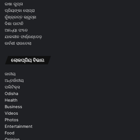
ଇଷା ଗୁପ୍ତା
ପ୍ରିୟଙ୍କା ଚୋପ୍ରା
ନୁଁଶ୍ର୍ରତ୍ତ ଭ୍ରୁଚ୍ଛା
ଦିଶା ପାଟାନି
ଅନନ୍ୟା ପଂଡେ
ଯାକଲୀନ ଫର୍ଣ୍ଣଣ୍ଡେଜ଼
ଉର୍ବଶୀ ରାଉତେଲା
ଲୋକପ୍ରିୟ ବିଭାଗ
ଜାତୀୟ
ଅନ୍ତର୍ଜାତୀୟ
ପଲିଟିକ୍ସ
Odisha
Health
Business
Videos
Photos
Entertainment
Food
Opinion