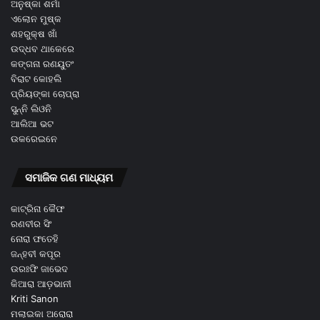
ଅନୁଷ୍କା ଶର୍ମା
ଏଲୋନ ମୁଷ୍କ
ଶହରୁକ୍ଷ ଖାଁ
ଉଦ୍ଧବ ଥାକେରେ
କଙ୍ଗନା ରଣୟୁତଂ
ବିରାଟ କୋହଲି
ପ୍ରିୟଙ୍କା ଚୋପ୍ରା
ସୁନ୍ନି ଲିଓନି
ଆଲିଆ ଭଟ
ଉକରେଇନେ
ସମାଜିକ ଗଣ ମାଧ୍ୟମ
କାଟ୍ରିନା କୈଫ
ରଣବୀର ସିଂ
ନୋରା ଫତେହି
ଜନ୍ହବୀ କପୂର
ଉରଃଫି ଜାଭେଦ
କିଆରା ଆଡ଼ଭାନୀ
Kriti Sanon
ମଲାଇକା ଅରୋରା