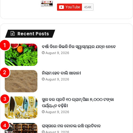
Recent Posts
ବର୍ଷା ଦିନେ କିଭଳି ନିଜ ସ୍ୱାସ୍ଥ୍ୟର ଯତ୍ନ ନେବେ
August 9, 2026
ନିଲାମ ହେବ ବାଲି ଖାଦାନ।
August 9, 2026
ସୁନା ଦର ପ୍ରତି ୧୦ ଗ୍ରାମ୍‌ ପିଛା ୭,୦୦୦ ଟଙ୍କା
ପର୍ଯ୍ୟନ୍ତ ବଢ଼ିଛି।
August 9, 2026
ରାସ୍ତାରେ ମଦ ବୋତଲ ରଖି ପ୍ରତିବାଦ
August 9, 2026