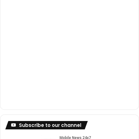
o
e
r
k
a
m
Subscribe to our channel