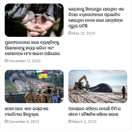
ଲଣ୍ଡନରୁ ସିଙ୍ଗାପୁର ଯାଉଥିବା ଏକ
ବିମାନ ଝଡ଼ତୋଫାନରେ ପ୍ରଭାବିତ
ହୋଇଥିବା ବେଳେ ଜଣେ ଯାତ୍ରୀଙ୍କ
ମୃତ୍ୟୁ ଘଟିଛି
May 22, 2024
ମୁଜାଫରଗଡରେ ଜଣେ ବ୍ୟକ୍ତିଙ୍କୁ
ପିଲାମାନଙ୍କୁ ହତ୍ୟା କରିବା ଏବଂ
ସେମାନଙ୍କ ମାଂସ ଖାଇବା ଅଭିଯୋଗ
December 17, 2023
ହମାସ ପରେ ଏବେ ଇସ୍ରାଏଲ
ଅନଲାଇନ ସପିଙ୍ଗ ନେଉଛି ତିମି ର
ଟାର୍ଗେଟରେ ହିଜବୁଲ୍ଲା
ଜୀବନ ! ବୈଜ୍ଞାନିକ କହିଲେ କାରଣ
December 9, 2023
March 3, 2023