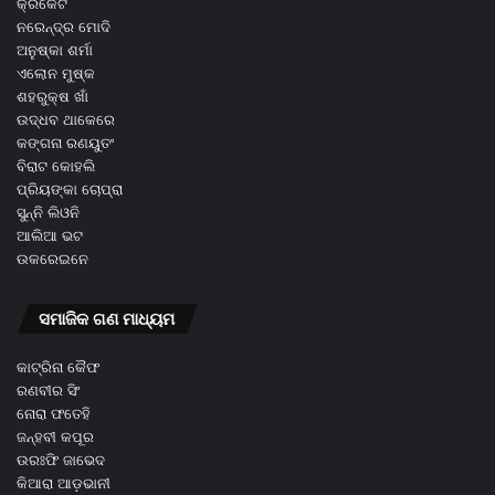
କ୍ରିକେଟ
ନରେନ୍ଦ୍ର ମୋଦି
ଅନୁଷ୍କା ଶର୍ମା
ଏଲୋନ ମୁଷ୍କ
ଶହରୁକ୍ଷ ଖାଁ
ଉଦ୍ଧବ ଥାକେରେ
କଙ୍ଗନା ରଣୟୁତଂ
ବିରାଟ କୋହଲି
ପ୍ରିୟଙ୍କା ଚୋପ୍ରା
ସୁନ୍ନି ଲିଓନି
ଆଲିଆ ଭଟ
ଉକରେଇନେ
ସମାଜିକ ଗଣ ମାଧ୍ୟମ
କାଟ୍ରିନା କୈଫ
ରଣବୀର ସିଂ
ନୋରା ଫତେହି
ଜନ୍ହବୀ କପୂର
ଉରଃଫି ଜାଭେଦ
କିଆରା ଆଡ଼ଭାନୀ