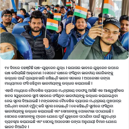
୧୪ ଦିନରେ ପହଞ୍ଚିଛି ଋଷ-ୟୁକ୍ରେନ ଯୁଦ୍ଧ । ଲଗାତାର ଭାବରେ ୟୁକ୍ରେନ ଉପରେ
ଋଷ କରିଚାଲିଛି ଆକ୍ରମଣ । ସେପଟେ ଋଷରେ ଫସିଥିବା ଭାରତୀୟ ନାଗରିକଙ୍କୁ
ଉଦ୍ଧାର ପାଇଁ ପ୍ରୟାସ ଜାରି ରଖିଛନ୍ତି ଭାରତ ସରକାର । ଅପରେସନ ଗଙ୍ଗା
ମାଧ୍ୟମରେ ଫସି ରହିଥିବା ଭାରତୀୟଙ୍କୁ ଉଦ୍ଧାର କରାଯାଉଛି ।
ଏହାରି ମଧ୍ୟରେ ବୈଦେଶିକ ବ୍ୟାପାର ମନ୍ତ୍ରାଳୟ ତରଫରୁ ଆସିଛି ଏକ ଆଶ୍ୱସ୍ତିକର
ଖବର ।ୟୁକ୍ରେନର ସୁମୀ ସହରରେ ଫସିଥିବା ଭାରତୀୟଙ୍କୁ ଉଦ୍ଧାର କରାଯାଇଥିବା
ନେଇ ସୂଚନା ଦିଆଯାଇଛି । ମଙ୍ଗଳବାର ବୈଦେଶିକ ବ୍ୟାପାର ମନ୍ତ୍ରାଳୟ ମୁଖପାତ୍ର
ଅରିନ୍ଦମ ବାଗଚୀ ଟ୍ୱିଟ୍ କରି ସୂଚନା ଦେଇଛନ୍ତି । ସେ କହିଛନ୍ତି ସୁମୀରେ ଫସିଥିବା
ଭାରତୀୟଙ୍କୁ ଉଦ୍ଧାର କରାଯାଇଛି ଏବଂ ସେମାନଙ୍କୁ ପୋଲଟାଭା ପଠାଯାଇଛି ।
ସେଠାରେ ସେମାନଙ୍କୁ ଟ୍ରେନ ଯୋଗେ ପୂର୍ବ ୟୁକ୍ରେନ ପଠାଯିବା ପାଇଁ ସ୍ୱତନ୍ତ୍ର
ବ୍ୟବସ୍ଥା କରାଯାଇଛି ଏବଂ ସେଠାରୁ ଅପରେସନ ଗଙ୍ଗା ଅନୁଯାୟୀ ବିମାନ ଯୋଗେ
ଭାରତ ନିଆଯିବ ।