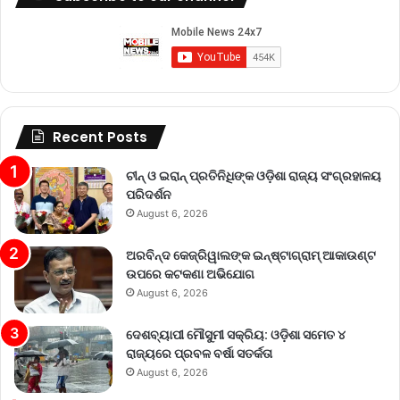
Recent Posts
ଚୀନ୍ ଓ ଇରାନ୍ ପ୍ରତିନିଧିଙ୍କ ଓଡ଼ିଶା ରାଜ୍ୟ ସଂଗ୍ରହାଳୟ
ପରିଦର୍ଶନ
August 6, 2026
ଅରବିନ୍ଦ କେଜ୍ରିୱାଲଙ୍କ ଇନ୍‌ଷ୍ଟାଗ୍ରାମ୍ ଆକାଉଣ୍ଟ
ଉପରେ କଟକଣା ଅଭିଯୋଗ
August 6, 2026
ଦେଶବ୍ୟାପୀ ମୌସୁମୀ ସକ୍ରିୟ: ଓଡ଼ିଶା ସମେତ ୪
ରାଜ୍ୟରେ ପ୍ରବଳ ବର୍ଷା ସତର୍କତା
August 6, 2026