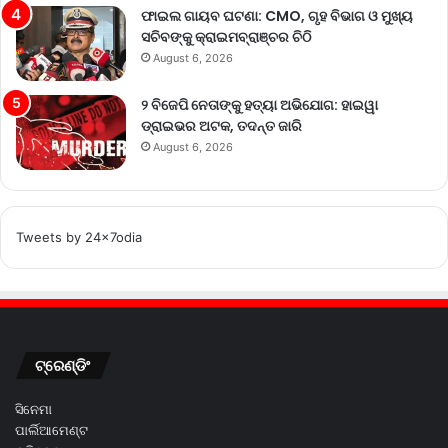
ଫାଇଲ ଗାୟବ ଘଟଣା: CMO, ଗୃହ ବିଭାଗ ଓ ମୁଖ୍ୟ
ସଚିବଙ୍କୁ କ୍ରାଇମବ୍ରାଞ୍ଚର ଚିଠି
August 6, 2026
୨ ବିଜେପି ନେତାଙ୍କୁ ହତ୍ୟା ଅଭିଯୋଗ: ହାଇୱା
ଡ୍ରାଇଭର ଅଟକ, ତଦନ୍ତ ଜାରି
August 6, 2026
Tweets by 24x7odia
ଟ୍ରେଣ୍ଡିଂ
ସିନେମା
ପାର୍ଲିଆମେଣ୍ଟ