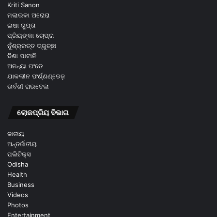
Kriti Sanon
ମଲାଇକା ଅରୋରା
ଇଷା ଗୁପ୍ତା
ପ୍ରିୟଙ୍କା ଚୋପ୍ରା
ନୁଁଶ୍ର୍ରତ୍ତ ଭ୍ରୁଚ୍ଛା
ଦିଶା ପାଟାନି
ଅନନ୍ୟା ପଂଡେ
ଯାକଲୀନ ଫର୍ଣ୍ଣଣ୍ଡେଜ଼
ଉର୍ବଶୀ ରାଉତେଲା
ଲୋକପ୍ରିୟ ବିଭାଗ
ଜାତୀୟ
ଅନ୍ତର୍ଜାତୀୟ
ପଲିଟିକ୍ସ
Odisha
Health
Business
Videos
Photos
Entertainment