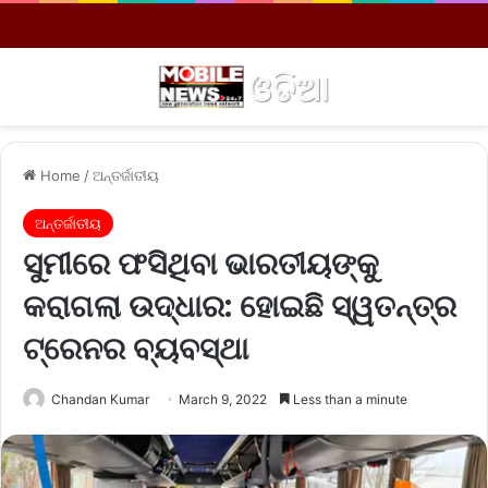
Menu
S
Home
/
ଅନ୍ତର୍ଜାତୀୟ
ଅନ୍ତର୍ଜାତୀୟ
ସୁମୀରେ ଫସିଥିବା ଭାରତୀୟଙ୍କୁ
କରାଗଲା ଉଦ୍ଧାର: ହୋଇଛି ସ୍ୱତନ୍ତ୍ର
ଟ୍ରେନର ବ୍ୟବସ୍ଥା
Chandan Kumar
March 9, 2022
Less than a minute