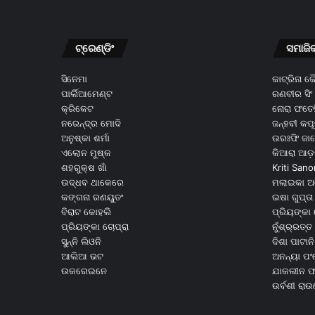
ଟ୍ରେଣ୍ଡିଂ
ସମାଜି
ସିନେମା
କାଟ୍ରିନା 
ପାର୍ଲିଆମେଣ୍ଟ
ରଣବୀର ସିଂ
କ୍ରିକେଟ
ନୋରା ଫତେହ
ନରେନ୍ଦ୍ର ମୋଦି
ଜନ୍ହବୀ କପ
ଅନୁଷ୍କା ଶର୍ମା
ଉରଃଫି ଜା
ଏଲୋନ ମୁଷ୍କ
କିଆରା ଆଡ଼
ଶହରୁକ୍ଷ ଖାଁ
Kriti Sano
ଉଦ୍ଧବ ଥାକେରେ
ମଲାଇକା ଅ
କଙ୍ଗନା ରଣୟୁତଂ
ଇଷା ଗୁପ୍ତା
ବିରାଟ କୋହଲି
ପ୍ରିୟଙ୍କା 
ପ୍ରିୟଙ୍କା ଚୋପ୍ରା
ନୁଁଶ୍ର୍ରତ୍ତ 
ସୁନ୍ନି ଲିଓନି
ଦିଶା ପାଟାନି
ଆଲିଆ ଭଟ
ଅନନ୍ୟା ପଂ
ଉକରେଇନେ
ଯାକଲୀନ ଫର
ଉର୍ବଶୀ ରା