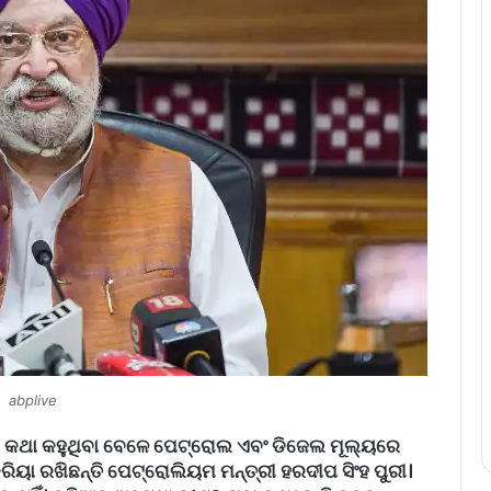
abplive
 କଥା କହୁଥିବା ବେଳେ ପେଟ୍ରୋଲ ଏବଂ ଡିଜେଲ ମୂଲ୍ୟରେ
୍ରିୟା ରଖିଛନ୍ତି ପେଟ୍ରୋଲିୟମ ମନ୍ତ୍ରୀ ହରଦୀପ ସିଂହ ପୁରୀ।