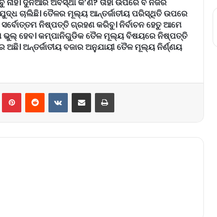
 ନାହିଁ। ଦୁନିଆର ଅବସ୍ଥା କ’ଣ? ‌ତାହା ଉପରେ ବି ନଜର
ଦ୍ଧ ଚାଲିଛି। ତୈଳର ମୂଲ୍ୟ ଆନ୍ତର୍ଜାତୀୟ ପରିସ୍ଥିତି ଉପରେ
ସର୍ବୋତ୍ତମ ନିଷ୍ପତ୍ତି ଗ୍ରହଣ କରିବୁ। ନିର୍ବାଚନ ହେତୁ ଆମେ
ବା ଭୁଲ୍ ହେବ। କମ୍ପାନିଗୁଡିକ ତୈଳ ମୂଲ୍ୟ ବିଷୟରେ ନିଷ୍ପତ୍ତି
ଛି। ଅନ୍ତର୍ଜାତୀୟ ବଜାର ଅନୁଯାୟୀ ତୈଳ ମୂଲ୍ୟ ନିର୍ଣ୍ଣୟ
lr
Pinterest
Reddit
VKontakte
Share via Email
Print