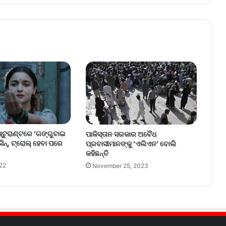
ଷ୍ଟୁରାଣ୍ଟରେ ‘ଗଙ୍ଗୁବାଇ
ପାକିସ୍ତାନ ସରକାର ଅବୈଧ
ନ୍‌, ଟ୍ରୋଲ୍‌ ହେବା ପରେ
ପ୍ରବାସୀମାନଙ୍କୁ ‘ଏଲିଏନ’ ବୋଲି
କହିଛନ୍ତି
22
November 25, 2023