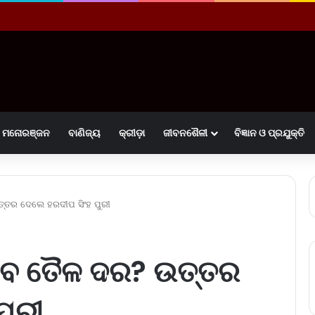
ମନୋରଞ୍ଜନ
ବାଣିଜ୍ୟ
କ୍ରୀଡ଼ା
ଜୀବନଶୈଳୀ
ବିଜ୍ଞାନ ଓ ପ୍ରଯୁକ୍ତି
୍ତର ଦେଲେ ହରଦୀପ ସିଂହ ପୁରୀ
ବ ତୈଳ ଦର? ଉତ୍ତର
ପୁରୀ