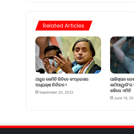
Related Articles
ପାକିସ୍ତାନ ରେ
ଥରୁର କେମିତି ଜିତିବେ କଂଗ୍ରେସର
କାଠିଆୱାଡି’ର ସି
ଅଧ୍ୟକ୍ଷ ନିର୍ବାଚନ !
କହିଲେ ଏମିତି
September 20, 2022
June 19, 20