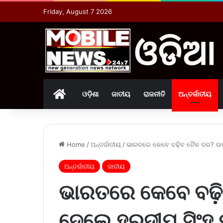
Friday, August 7 2026
Home
ଓଡ଼ିଶା
ଜାତୀୟ
ରାଜନୀତି
ଅନ୍ତର୍ଜାତୀୟ
Home
/
ଅନ୍ତର୍ଜାତୀୟ
/
ଭାରତରେ କେବେ ବଢ଼ିବ ତୈଳ ଦର? ଉତ
ଅନ୍ତର୍ଜାତୀୟ
ଜାତୀୟ
ଭାରତରେ କେବେ ବଢ଼ି
ଦେଲେ ହରଦୀପ ସିଂହ 