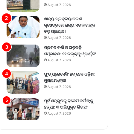
August 7, 2026
ଖାଦ୍ୟ ପ୍ରକ୍ରିୟାକରଣ
କ୍ଷେତ୍ରରେ ରାଜ୍ୟ ସରକାରଙ୍କ
ବଡ଼ ପ୍ରୟାସ।
August 7, 2026
ପ୍ରବଳ ବର୍ଷା ଓ ଘଡ଼ଘଡ଼ି
ସମ୍ଭାବନା: ୧୨ ଜିଲ୍ଲାକୁ ଓ୍ବାର୍ଣ୍ଣିଂ
August 7, 2026
ଫୁଡ୍ ପ୍ରୋସେସିଂ ହବ୍ ହେବ ଓଡ଼ିଶା:
ମୁଖ୍ୟମନ୍ତ୍ରୀ
August 7, 2026
ପୂର୍ବ ଶତ୍ରୁତାରୁ ବିଜେପି କର୍ମୀଙ୍କୁ
ହତ୍ୟା; ୩ ଅଭିଯୁକ୍ତ ଗିରଫ
August 7, 2026