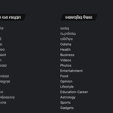
କ ଗଣ ମାଧ୍ୟମ
ଲୋକପ୍ରିୟ ବିଭାଗ
କୈଫ
ଜାତୀୟ
ଅନ୍ତର୍ଜାତୀୟ
ି
ପଲିଟିକ୍ସ
ୂର
Odisha
ଭେଦ
Health
ଭାନୀ
Business
n
Videos
ରୋରା
Photos
Entertainment
ଚୋପ୍ରା
Food
ଭ୍ରୁଚ୍ଛା
Opinion
Lifestyle
ଡେ
Education-Career
୍ଣ୍ଣଣ୍ଡେଜ଼
Astrology
ଉତେଲା
Sports
Gadgets