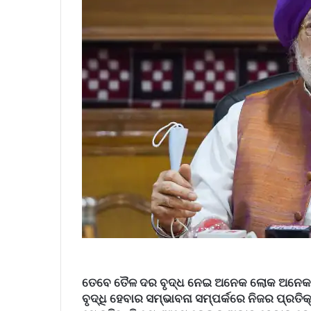
ତେବେ ତୈଳ ଦର ବୃଦ୍ଧ ନେଇ ଅନେକ ଲୋକ ଅନେକ
ବୃଦ୍ଧି ହେବାର ସମ୍ଭାବନା ସମ୍ପର୍କରେ ନିଜର ପ୍ରତିକ