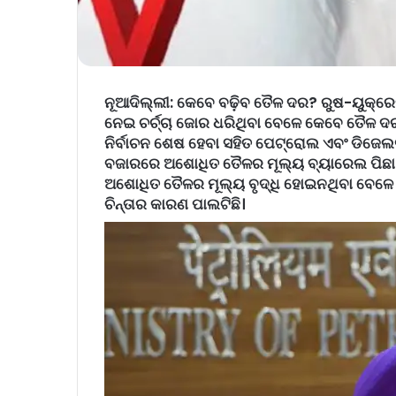
ନୂଆଦିଲ୍ଲୀ
: କେବେ ବଢ଼ିବ ତୈଳ ଦର? ରୁଷ-ୟୁକ୍ରେ
ନେଇ ଚର୍ଚ୍ଚା ଜୋର ଧରିଥିବା ବେଳେ କେବେ ତୈଳ 
ନିର୍ବାଚନ ଶେଷ ହେବା ସହିତ ପେଟ୍ରୋଲ ଏବଂ ଡିଜେଲର 
ବଜାରରେ ଅଶୋଧିତ ତୈଳର ମୂଲ୍ୟ ବ୍ୟାରେଲ ପିଛା 
ଅଶୋଧିତ ତୈଳର ମୂଲ୍ୟ ବୃଦ୍ଧି ହୋଇନଥିବା ବେଳେ
ଚିନ୍ତାର କାରଣ ପାଲଟିଛି।