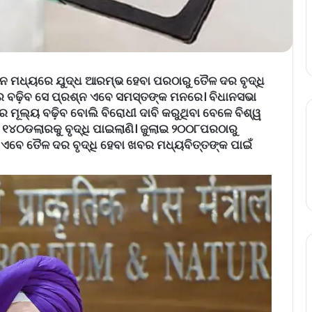
ନ ମଧ୍ୟରେ ଯୁଦ୍ଧ ଆରମ୍ଭ ହେବା ପରଠାରୁ ତୈଳ ଦର ବୃଦ୍ଧି
ଦର ବଢ଼ିବ ସେ ପ୍ରଶ୍ନ ‌ଏବେ ସମସ୍ତଙ୍କ ମନରେ। ବିଧାନସଭା
ମୂଲ୍ୟ ବଢ଼ିବ ବୋଲି ବିରୋଧୀ ଦାବି କରୁଥିବା ବେଳେ ବିଶ୍ୱ
୧୪୦ଡଲାରକୁ ବୃଦ୍ଧି ପାଇଲାଣି। ଜୁଲାଇ ୨୦୦୮ପରଠାରୁ
 ଏବେ ତୈଳ ଦର ବୃଦ୍ଧି ହେବା ଖବର ମଧ୍ୟବିତ୍ତଙ୍କ ପାଇଁ