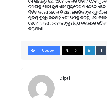
ସେ କହିଛନ୍ତି ଯେ, ଆମେ ତେଲର ଅଭାବ ହେବାକୁ ଦେବୁ
ରଖିବାକୁ ହେବ। ରୁଷ ଏବଂ ୟୁକ୍ରେନ ମଧ୍ୟରେ ଏବେ ଯୁ
ନିର୍ଭର କରେ। ହେଲେ ବି ଆମ ନାଗରିକଙ୍କ ସ୍ୱାର୍ଥରେ 
ମୂଲ୍ୟ ବୃଦ୍ଧି କରିନାହୁଁ ଏବଂ ଆଗକୁ କରିବୁ, ଏହା କହି
ନେବେ। କାରଣ ସେମାନଙ୍କୁ ମଧ୍ୟ ବଜାରରେ ରହିବାର ଅ
କରାଯାଏ।
LinkedIn
Tumb
Facebook
X
Dipti