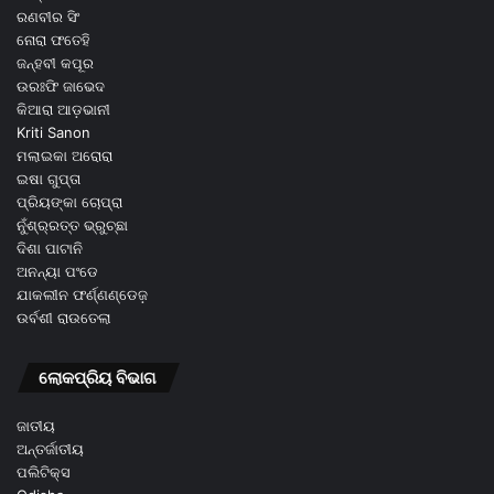
ରଣବୀର ସିଂ
ନୋରା ଫତେହି
ଜନ୍ହବୀ କପୂର
ଉରଃଫି ଜାଭେଦ
କିଆରା ଆଡ଼ଭାନୀ
Kriti Sanon
ମଲାଇକା ଅରୋରା
ଇଷା ଗୁପ୍ତା
ପ୍ରିୟଙ୍କା ଚୋପ୍ରା
ନୁଁଶ୍ର୍ରତ୍ତ ଭ୍ରୁଚ୍ଛା
ଦିଶା ପାଟାନି
ଅନନ୍ୟା ପଂଡେ
ଯାକଲୀନ ଫର୍ଣ୍ଣଣ୍ଡେଜ଼
ଉର୍ବଶୀ ରାଉତେଲା
ଲୋକପ୍ରିୟ ବିଭାଗ
ଜାତୀୟ
ଅନ୍ତର୍ଜାତୀୟ
ପଲିଟିକ୍ସ