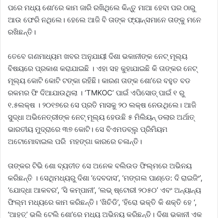
ପରେ ମଧ୍ୟ ଶୋ’ରେ କାମ ଜାରି ରଖିଥିଲେ କିନ୍ତୁ ମାଆ ହେବା ପର ଠାରୁ
ଆଉ ଫେରି ନଥିଲେ। ହେଲେ ଆଜି ବି ତାଙ୍କ ଫ୍ୟାନ୍ସମାନେ ତାଙ୍କୁ ମନେ
ରଖିଛନ୍ତି।
ତେବେ ଗଣମାଧ୍ୟମ ଖବର ଅନୁଯାୟୀ ଦିଶା ଭକାନୀଙ୍କ ନେଟ୍‌ ମୂଲ୍ୟ
ବିଷୟରେ ପ୍ରକାଶ କରାଯାଇଛି । ଏହା ସହ କୁହାଯାଇଛି କି ତାଙ୍କର ନେଟ୍
ମୂଲ୍ୟ କୋଟି କୋଟି ଟଙ୍କା ରହିଛି। କାରଣ ତାଙ୍କ ଶୋ’ରେ ବହୁତ ବଡ
ରକମର ଫି ଦିଆଯାଉଥିଲା । ‘TMKOC’ ପାଇଁ ଏପିସୋଡ୍ ପାଇଁ ୧ ରୁ
୧.୫ଲକ୍ଷ । ୨୦୧୭ରେ ସେ ପ୍ରତି ମାସକୁ ୨୦ ଲକ୍ଷ ନେଉଥିଲେ। ଆଜି
ସୁଦ୍ଧା ଅଭିନେତ୍ରୀଙ୍କ ନେଟ୍‌ ମୂଲ୍ୟ ହେଉଛି ୫ ମିଲିୟନ୍ ଡଲାର ଅର୍ଥାତ୍‌
ଭାରତୀୟ ମୁଦ୍ରାରେ ୩୭ କୋଟି। ସେ ବିଏମଡବ୍ଲୁ ପ୍ରିମିୟମ
ଅଟୋମୋବାଇଲ ପରି ମହଙ୍ଗା କାରରେ ଚଳାନ୍ତି।
ତାଙ୍କର ଟିଭି ଶୋ ବ୍ୟତୀତ ସେ ଅନେକ ବଲିଉଡ ଫିଲ୍ମରେ ଅଭିନୟ
କରିଛନ୍ତି । ସେଥିମଧ୍ୟରୁ ଦିଶା ‘ଦେବଦାସ’, ‘ମଙ୍ଗଲ ପାଣ୍ଡେ: ଦି ରାଇଜିଂ’,
‘ଯୋଦ୍ଧା ଆକବର’, ‘ସି କମ୍ପାନୀ’, ‘ଲଭ୍ ଷ୍ଟୋରୀ ୨୦୫୦’ ଏବଂ ଅନ୍ୟାନ୍ୟ
ଫିଲ୍ମ ମଧ୍ୟରେ କାମ କରିଛନ୍ତି। ‘ଖିଚିଡି’, ‘ହିରୋ ଭକ୍ତି କି ଶକ୍ତି ହେ ‘,
‘ଆହତ୍’ ଭଲି ଟେଲି ଶୋ’ରେ ମଧ୍ୟ ଅଭିନୟ କରିଛନ୍ତି। ଦିଶା ଭକାନୀ ଏକ