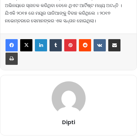
ଅଭିନୟରେ ସ୍ନାତକ କରିଥିବା ବେଳେ ଥିଏଟ ଆର୍ଟିଷ୍ଟ ମଧ୍ୟ ଅଟନ୍ତି ।
ଯିଏକି ୨୦୧୫ ରେ ମୟୂର ପାଡିଆଙ୍କୁ ବିବାହ କରିଥିଲେ । ୨୦୧୭
ନଭେମ୍ବରରେ ସେମାନଙ୍କର ଏକ ସନ୍ତାନ ହୋଇଥିଲା।
LinkedIn
Tumblr
Pinterest
Reddit
VKontakte
Share via Email
Print
Dipti