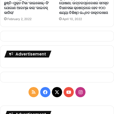
ଛୁଞ୍ଚି-ମୁକ୍ତ ଟିକା ‘ଜାଇକୋଭ୍‌-ଡି’
ଘୋଷଣା; ଉତ୍ତରପ୍ରଦେଶର ସମସ୍ତ
ଯୋଗାଣ ଆରମ୍ଭ କଲା ‘ଜାଇଡସ୍‌
ବିଧାନସଭା କ୍ଷେତ୍ରରେ ହେବ ୧୦୦
କାଡିଲା’
ଶଯ୍ୟା ବିଶିଷ୍ଠ ଉନ୍ନତ ଡାକ୍ତରଖାନା
February 2, 2022
April 10, 2022
Advertisement
R
F
X
Y
I
S
a
o
n
S
c
u
s