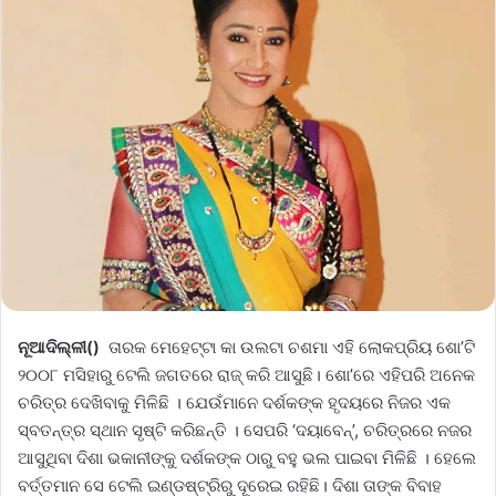
ନୂଆଦିଲ୍ଳୀ()
ତାରକ ମେହେଟ୍ଟା କା ଉଲଟା ଚଶମା ଏହି ଲୋକପ୍ରିୟ ଶୋ’ଟି
୨୦୦୮ ମସିହାରୁ ଟେଲି ଜଗତରେ ରାଜ୍‌ କରି ଆସୁଛି। ଶୋ’ରେ ଏହିପରି ଅନେକ
ଚରିତ୍ର ଦେଖିବାକୁ ମିଳିଛି । ​​ଯେଉଁମାନେ ଦର୍ଶକଙ୍କ ହୃଦୟରେ ନିଜର ଏକ
ସ୍ବତନ୍ତ୍ର ସ୍ଥାନ ସୃଷ୍ଟି କରିଛନ୍ତି । ସେପରି ‘ଦୟାବେନ୍’, ଚରିତ୍ରରେ ନଜର
ଆସୁଥିବା ଦିଶା ଭକାନୀଙ୍କୁ ଦର୍ଶକଙ୍କ ଠାରୁ ବହୁ ଭଲ ପାଇବା ମିଳିଛି । ହେଲେ
ବର୍ତ୍ତମାନ ସେ ଟେଲି ଇଣ୍ଡଷ୍ଟ୍ରିରୁ ଦୂରେଇ ରହିଛି। ଦିଶା ତାଙ୍କ ବିବାହ