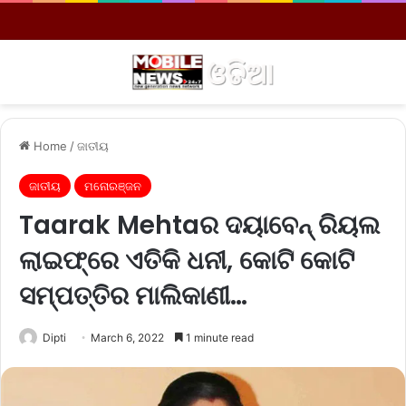
Menu
S
Home
/
ଜାତୀୟ
ଜାତୀୟ
ମନୋରଞ୍ଜନ
Taarak Mehtaର ଦୟାବେନ୍‌ ରିୟଲ
ଲାଇଫ୍‌ରେ ଏତିକି ଧନୀ, କୋଟି କୋଟି
ସମ୍ପତ୍ତିର ମାଲିକାଣୀ…
Dipti
March 6, 2022
1 minute read