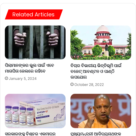
Related Articles
ପିଲାମାନଙ୍କର ଭୁଲ ପାଇଁ ଏବେ
ବିଚାର ବିଭାଗୀୟ ଭିତ୍ତିଭୂମି ପାଇଁ
ମାତାପିତା ଜେଲରେ ରହିବେ
ବଜେଟ୍‌ ଆବଣ୍ଟନ ଓ ପାଣ୍ଠି
ଉପଯୋଗ
January 5, 2024
October 28, 2022
ସରକାରଙ୍କୁ ବିଶ୍ବର ଏକମାତ୍ର
ମୁଖ୍ୟମନ୍ତ୍ରୀ ଆଦିତ୍ୟନାଥଙ୍କ