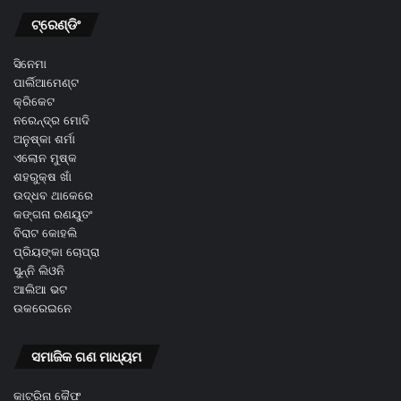
ଟ୍ରେଣ୍ଡିଂ
ସିନେମା
ପାର୍ଲିଆମେଣ୍ଟ
କ୍ରିକେଟ
ନରେନ୍ଦ୍ର ମୋଦି
ଅନୁଷ୍କା ଶର୍ମା
ଏଲୋନ ମୁଷ୍କ
ଶହରୁକ୍ଷ ଖାଁ
ଉଦ୍ଧବ ଥାକେରେ
କଙ୍ଗନା ରଣୟୁତଂ
ବିରାଟ କୋହଲି
ପ୍ରିୟଙ୍କା ଚୋପ୍ରା
ସୁନ୍ନି ଲିଓନି
ଆଲିଆ ଭଟ
ଉକରେଇନେ
ସମାଜିକ ଗଣ ମାଧ୍ୟମ
କାଟ୍ରିନା କୈଫ