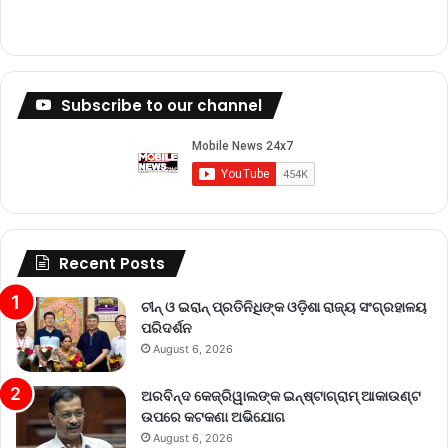
Subscribe to our channel
Recent Posts
ଚୀନ୍ ଓ ଇରାନ୍ ପ୍ରତିନିଧିଙ୍କ ଓଡ଼ିଶା ରାଜ୍ୟ ସଂଗ୍ରହାଳୟ
ପରିଦର୍ଶନ
August 6, 2026
ଅରବିନ୍ଦ କେଜ୍ରିୱାଲଙ୍କ ଇନ୍‌ଷ୍ଟାଗ୍ରାମ୍ ଆକାଉଣ୍ଟ
ଉପରେ କଟକଣା ଅଭିଯୋଗ
August 6, 2026