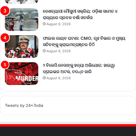
ଦେଶବ୍ୟାପୀ ମୌସୁମୀ ସକ୍ରିୟ: ଓଡ଼ିଶା ସମେତ ୪
ରାଜ୍ୟରେ ପ୍ରବଳ ବର୍ଷା ସତର୍କତା
August 6, 2026
ଫାଇଲ ଗାୟବ ଘଟଣା: CMO, ଗୃହ ବିଭାଗ ଓ ମୁଖ୍ୟ
ସଚିବଙ୍କୁ କ୍ରାଇମବ୍ରାଞ୍ଚର ଚିଠି
August 6, 2026
୨ ବିଜେପି ନେତାଙ୍କୁ ହତ୍ୟା ଅଭିଯୋଗ: ହାଇୱା
ଡ୍ରାଇଭର ଅଟକ, ତଦନ୍ତ ଜାରି
August 6, 2026
Tweets by 24x7odia