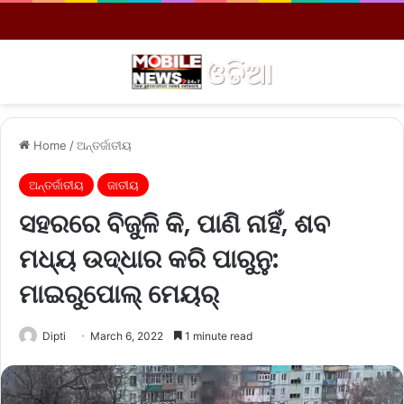
Menu
S
Home
/
ଅନ୍ତର୍ଜାତୀୟ
ଅନ୍ତର୍ଜାତୀୟ
ଜାତୀୟ
ସହରରେ ବିଜୁଳି କି, ପାଣି ନାହିଁ, ଶବ
ମଧ୍ୟ ଉଦ୍ଧାର କରି ପାରୁନୁ:
ମାଇରୁପୋଲ୍‌ ମେୟର୍‌
Dipti
March 6, 2022
1 minute read