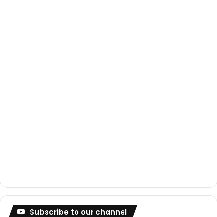
o
e
r
k
a
m
Subscribe to our channel