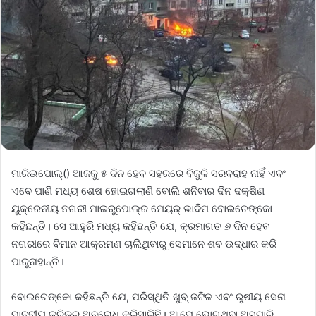
ମାରିଉପୋଲ୍‌() ଆଜକୁ ୫ ଦିନ ହେବ ସହରରେ ବିଜୁଳି ସରବରାହ ନାହିଁ ଏବଂ
ଏବେ ପାଣି ମଧ୍ୟ ଶେଷ ହୋଇଗଲାଣି ବୋଲି ଶନିବାର ଦିନ ଦକ୍ଷିଣ
ୟୁକ୍ରେନୀୟ ନଗରୀ ମାଇରୁପୋଲ୍‌ର ମେୟର୍‌ ଭାଦିମ ବୋଇଚେଙ୍କୋ
କହିଛନ୍ତି। ସେ ଆହୁରି ମଧ୍ୟ କହିଛନ୍ତି ଯେ, କ୍ରମାଗତ ୬ ଦିନ ହେବ
ନଗରୀରେ ବିମାନ ଆକ୍ରମଣ ଚାଲିଥିବାରୁ ସେମାନେ ଶବ ଉଦ୍ଧାର କରି
ପାରୁନାହାନ୍ତି।
ବୋଇଚେଙ୍କୋ କହିଛନ୍ତି ଯେ, ପରିସ୍ଥିତି ଖୁବ୍‌ ଜଟିଳ ଏବଂ ରୁଷୀୟ ସେନା
ମାନବୀୟ କରିଡର୍‌ ଅବରୋଧ କରିସାରିଛି। ଆମେ ଭୋଗୁଥିବା ଅସୁମାରି