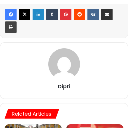
LinkedIn
Tumblr
Pinterest
Reddit
VKontakte
Share via Email
Print
Dipti
Related Articles