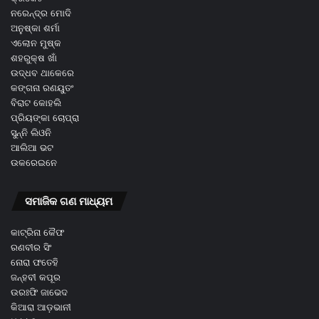
ନରେନ୍ଦ୍ର ମୋଦି
ଅନୁଷ୍କା ଶର୍ମା
ଏଲୋନ ମୁଷ୍କ
ଶହରୁକ୍ଷ ଖାଁ
ଉଦ୍ଧବ ଥାକେରେ
କଙ୍ଗନା ରଣୟୁତଂ
ବିରାଟ କୋହଲି
ପ୍ରିୟଙ୍କା ଚୋପ୍ରା
ସୁନ୍ନି ଲିଓନି
ଆଲିଆ ଭଟ
ଉକରେଇନେ
ସମାଜିକ ଗଣ ମାଧ୍ୟମ
କାଟ୍ରିନା କୈଫ
ରଣବୀର ସିଂ
ନୋରା ଫତେହି
ଜନ୍ହବୀ କପୂର
ଉରଃଫି ଜାଭେଦ
କିଆରା ଆଡ଼ଭାନୀ