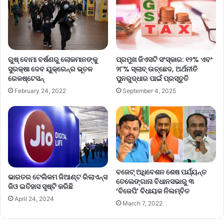
ରୁଷ୍‌ ବୋମା ବର୍ଷଣରୁ ଲୋକମାନଙ୍କୁ
ପ୍ରମୁଖ ଜିଏସଟି ସଂସ୍କାର: ୧୨% ଏବଂ
ସୁରକ୍ଷା ଦେବ ୟୁକ୍ରେନ୍‌ର ଭୂତଳ
୨୮% ସ୍ଲାବ୍ ଉଚ୍ଛେଦ, ଅର୍ଥନୀତି
ରେଳଷ୍ଟେସନ୍‌
ପୁନରୁଦ୍ଧାର ପାଇଁ ପ୍ରସ୍ତୁତି
February 24, 2022
September 4, 2025
ବଜେଟ୍‌ ଅଧିବେଶନ ଶେଷ ପର୍ଯ୍ୟନ୍ତ
ଭାରତର ଟେଲିକମ ଜିଆଣ୍ଟ ରିଲାଏନ୍ସ
ତେଲେଙ୍ଗାନା ବିଧାନସଭାରୁ ୩
ଜିଓ ଇତିହାସ ସୃଷ୍ଟି କରିଛି
‘ବିଜେପି’ ବିଧାୟକ ନିଲମ୍ବିତ
April 24, 2024
March 7, 2022