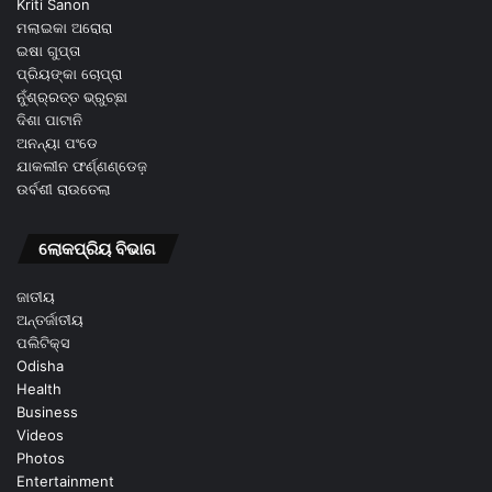
Kriti Sanon
ମଲାଇକା ଅରୋରା
ଇଷା ଗୁପ୍ତା
ପ୍ରିୟଙ୍କା ଚୋପ୍ରା
ନୁଁଶ୍ର୍ରତ୍ତ ଭ୍ରୁଚ୍ଛା
ଦିଶା ପାଟାନି
ଅନନ୍ୟା ପଂଡେ
ଯାକଲୀନ ଫର୍ଣ୍ଣଣ୍ଡେଜ଼
ଉର୍ବଶୀ ରାଉତେଲା
ଲୋକପ୍ରିୟ ବିଭାଗ
ଜାତୀୟ
ଅନ୍ତର୍ଜାତୀୟ
ପଲିଟିକ୍ସ
Odisha
Health
Business
Videos
Photos
Entertainment