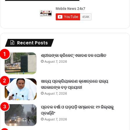
Recent Posts
ଶ୍ରୀଲଙ୍କା କ୍ରିକେଟ୍‌ ଏକାଦଶ ଦଳ ଘୋଷିତ
August 7, 2026
ଖାଦ୍ୟ ପ୍ରକ୍ରିୟାକରଣ କ୍ଷେତ୍ରରେ ରାଜ୍ୟ
ସରକାରଙ୍କ ବଡ଼ ପ୍ରୟାସ।
August 7, 2026
ପ୍ରବଳ ବର୍ଷା ଓ ଘଡ଼ଘଡ଼ି ସମ୍ଭାବନା: ୧୨ ଜିଲ୍ଲାକୁ
ଓ୍ବାର୍ଣ୍ଣିଂ
August 7, 2026