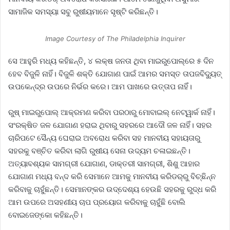
ସାମାଜିକ ସମସ୍ୟା ସବୁ ରୁଷୀୟମାନେ ସୃଷ୍ଟି କରିଛନ୍ତି।
Image Courtesy of The Philadelphia Inquirer
ସେ ଆହୁରି ମଧ୍ୟ କହିଛନ୍ତି, ୪ ଲକ୍ଷ ଜନତା ଥିବା ମାଇରୁପୋଲ୍‌ରେ ୫ ଦିନ
ହେବ ବିଜୁଳି ନାହିଁ। ବିଜୁଳି ଶକ୍ତି ଯୋଗାଣ ପାଇଁ ଆମର ସମସ୍ତ ତାପଜବିଦ୍ୟୁତ୍‌
ଉପକେନ୍ଦ୍ର ଉପରେ ନିର୍ଭର କରେ। ଆମ ପାଖରେ ଉତ୍ତାପ ନାହିଁ।
ରୁଷ୍‌ ମାଇରୁପୋଲ୍‌ ଆକ୍ରମଣ କରିବା ପରଠାରୁ ମୋବାଇଲ୍‌ ନେଟ୍‌ୱାର୍କ ନାହିଁ।
ସଂରକ୍ଷିତ ଜଳ ଯୋଗାଣ ହରାଇ ଥିବାରୁ ସହରରେ ଆଦୌ ଜଳ ନାହିଁ। ସହର
ଚାରିପଟେ ସୈନ୍ୟ ଘେରାଇ ଅବରୋଧ କରିବା ସହ ମାନବୀୟ ସହାୟତାରୁ
ସହରକୁ ବଞ୍ଚିତ କରିବା ଲାଗି ରୁଷୀୟ ସେନା ଉଦ୍ୟମ ଚଳାଇଛନ୍ତି।
ଅତ୍ୟାବଶ୍ୟକ ସାମଗ୍ରୀ ଯୋଗାଣ, ଡାକ୍ତରୀ ସାମଗ୍ରୀ, ଶିଶୁ ଆହାର
ଯୋଗାଣ ମଧ୍ୟ ବନ୍ଦ କରି ସେମାନେ ଆମକୁ ମାନବୀୟ କରିଡର୍‌ରୁ ବିଚ୍ଛିନ୍ନ
କରିବାକୁ ଚାହୁଁଛନ୍ତି। ସେମାନଙ୍କର ଉଦ୍ଦେଶ୍ୟ ହେଉଛି ସହରକୁ ରୁଦ୍ଧ କରି
ଆମ ଉପରେ ଅସହଣୀୟ ଚାପ ପ୍ରୟୋଗ କରିବାକୁ ଚାହୁଁଛି ବୋଲି
ବୋଇଜେଙ୍କୋ କହିଛନ୍ତି।