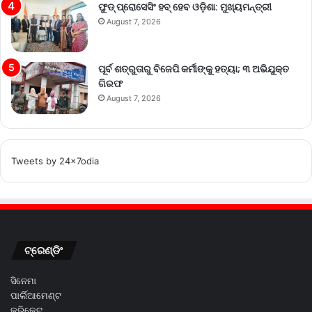
ଫୁଡ୍ ପ୍ରୋସେସିଂ ହବ୍ ହେବ ଓଡ଼ିଶା: ମୁଖ୍ୟମନ୍ତ୍ରୀ
August 7, 2026
ପୂର୍ବ ଶତ୍ରୁତାରୁ ବିଜେପି କର୍ମୀଙ୍କୁ ହତ୍ୟା; ୩ ଅଭିଯୁକ୍ତ
ଗିରଫ
August 7, 2026
Tweets by 24x7odia
ଟ୍ରେଣ୍ଡିଂ
ସିନେମା
ପାର୍ଲିଆମେଣ୍ଟ
କ୍ରିକେଟ