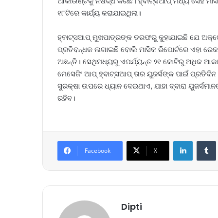
ଆକାଉଣ୍ଟକୁ ନିଷିଦ୍ଧ କରିଛି। ହ୍ବାଟ୍ସଆପ୍‌ ମଧ୍ୟ ସେହି 
୧୮ଟିରେ କାର୍ଯ୍ୟ କରାଯାଇଥିଲା।
ହ୍ବାଟ୍ସଆପ୍‌ ମୁଖପାତ୍ରଙ୍କ ତରଫରୁ କୁହାଯାଇଛି ଯେ ଅ
ପ୍ରତିବନ୍ଧକ ଲଗାଇଛି ବୋଲି ମାସିକ ରିପୋର୍ଟରେ ଏହା ରେକର୍
ଅଛନ୍ତି। ସେଥିମଧ୍ୟରୁ ଏପର୍ଯ୍ୟନ୍ତ ୨୧ କୋଟିରୁ ଅଧିକ 
ମେସେଜିଂ ଆପ୍ ହ୍ବାଟ୍ସଆପ୍‌ ତାର ୟୁଜର୍ସଙ୍କ ପାଇଁ ପ୍ରତିଦ
ସୁରକ୍ଷା ଉପରେ ଧ୍ୟାନ ଦେଇଥାଏ, ଯାହା ଦ୍ବାରା ୟୁଜର୍ସମା
ରହିବ।
LinkedIn
Tumb
Facebook
X
Dipti