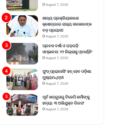
August 7, 2026
ଖାଦ୍ୟ ପ୍ରକ୍ରିୟାକରଣ
କ୍ଷେତ୍ରରେ ରାଜ୍ୟ ସରକାରଙ୍କ
ବଡ଼ ପ୍ରୟାସ।
August 7, 2026
ପ୍ରବଳ ବର୍ଷା ଓ ଘଡ଼ଘଡ଼ି
ସମ୍ଭାବନା: ୧୨ ଜିଲ୍ଲାକୁ ଓ୍ବାର୍ଣ୍ଣିଂ
August 7, 2026
ଫୁଡ୍ ପ୍ରୋସେସିଂ ହବ୍ ହେବ ଓଡ଼ିଶା:
ମୁଖ୍ୟମନ୍ତ୍ରୀ
August 7, 2026
ପୂର୍ବ ଶତ୍ରୁତାରୁ ବିଜେପି କର୍ମୀଙ୍କୁ
ହତ୍ୟା; ୩ ଅଭିଯୁକ୍ତ ଗିରଫ
August 7, 2026