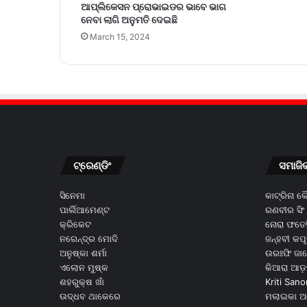
ଆପ୍ଲିକେସନ ପ୍ରୋଭାଇଡର ଭାବେ ଭାଗ
ନେବା ଲାଗି ଅନୁମତି ଦେଇଛି
March 15, 2024
ଟ୍ରେଣ୍ଡିଂ
ସମାଜି
ସିନେମା
କାଟ୍ରିନା 
ପାର୍ଲିଆମେଣ୍ଟ
ରଣବୀର ସିଂ
କ୍ରିକେଟ
ନୋରା ଫତେହ
ନରେନ୍ଦ୍ର ମୋଦି
ଜନ୍ହବୀ କପ
ଅନୁଷ୍କା ଶର୍ମା
ଉରଃଫି ଜା
ଏଲୋନ ମୁଷ୍କ
କିଆରା ଆଡ଼
ଶହରୁକ୍ଷ ଖାଁ
Kriti Sano
ଉଦ୍ଧବ ଥାକେରେ
ମଲାଇକା ଅ