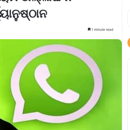
୍ୟାନୁଷ୍ଠାନ
1 minute read