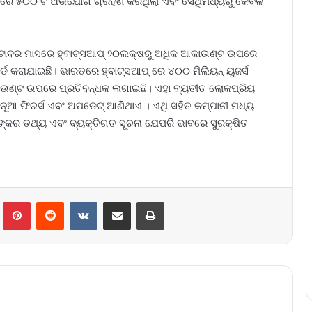
ମାସରେ ୫୦୦ ଟି ଅଭିଯୋଗ ଗ୍ରହଣ କରିଥିଲା ​​ଏବଂ ସେଥିମଧ୍ୟରୁ କେବଳ
କ୍ଟୋବର ମାସରେ ହ୍ବାଟ୍ସଆପ୍‌ ୨୦ଲକ୍ଷରୁ ଅଧିକ ଆକାଉଣ୍ଟ ଉପରେ
ଡ କରାଯାଇଛି। ଭାରତରେ ହ୍ବାଟ୍ସଆପ୍‌ ରେ ୪୦୦ ମିଲିୟନ୍ ୟୁଜର୍ସ
ଆକାଉଣ୍ଟ ଉପରେ ପ୍ରତିବନ୍ଧକ ଲଗାଇଛି। ଏହା ବ୍ୟତୀତ ଲୋକପ୍ରିୟ
ିନ ନୂଆ ଫିଚର୍ସ ଏବଂ ଅପଡେଟ୍ ଆଣିଥାଏ । ଏଥି ସହିତ କମ୍ପାନୀ ମଧ୍ୟ
ନଙ୍କର ତଥ୍ୟ ଏବଂ ବ୍ୟକ୍ତିଗତ ସୂଚନା ଯେପରି ଭାବରେ ସୁରକ୍ଷିତ
lr
Pinterest
Reddit
VKontakte
Share via Email
Print