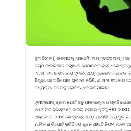
ନୂଆଦିଲ୍ଳୀ() ମୋବାଇଲ୍ ମେସେଜିଂ ଆପ୍‌ ହ୍ବାଟ୍ସଆପ୍‌ ଏବେ 
ନିୟମ ଉଲ୍ଲଂଘନ କରୁଛନ୍ତି ସେମାନଙ୍କ ବିରୋଧରେ ପ୍ରମୁଖ କ
୧୮.୫୮ ଲକ୍ଷ ଭାରତୀୟ ହ୍ବାଟ୍ସଆପ୍‌ ବ୍ୟବହାରକାରୀଙ୍କ 
ବିରୁଦ୍ଧରେ ଅଭିଯୋଗ ଗ୍ରହଣ କରିଛି, ଯାହା ୨୮୫ଆକାଉଣ୍ଟକ
ମଧ୍ୟରୁ୨୪ ଜଣଙ୍କୁ ପ୍ରତିବନ୍ଧକ କରାଯାଇଛି।
ହ୍ବାଟ୍ସଆପ୍‌ ଦ୍ବାରା ଯେଉଁ ସବୁ ଆକାଉଣ୍ଟରେ ପ୍ରତିବନ୍
୧୦ ଅଙ୍କ ବିଶିଷ୍ଟ ମୋବାଇଲ୍ ନମ୍ବର ପୂର୍ବରୁ +91 ର I
ଅକ୍ଟୋବର ୨୦୨୧ ରେ ହ୍ବାଟ୍ସଆପ୍‌ ମେସେଜିଂ ଆପ୍‌ ଦୁଇ 
ମାଲିକାନା ରିପୋର୍ଟ କରିଛି ଯେ ନୂତନ ଆଇଟି ନିୟମ ୨୦୨୧