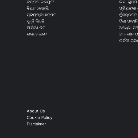
କଙ୍ଗନା ରଣୟୁତଂ
ଇଷା ଗୁପ୍ତା
ବିରାଟ କୋହଲି
ପ୍ରିୟଙ୍କା 
ପ୍ରିୟଙ୍କା ଚୋପ୍ରା
ନୁଁଶ୍ର୍ରତ୍ତ 
ସୁନ୍ନି ଲିଓନି
ଦିଶା ପାଟାନି
ଆଲିଆ ଭଟ
ଅନନ୍ୟା ପଂ
ଉକରେଇନେ
ଯାକଲୀନ ଫର
ଉର୍ବଶୀ ରା
About Us
Cookie Policy
Disclaimer