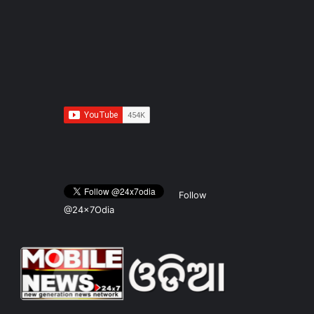
Follow
@24x7Odia