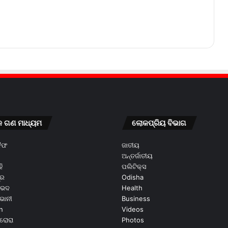
କ ଗଣ ମାଧ୍ୟମ
ଲୋକପ୍ରିୟ ବିଭାଗ
କୈଫ
ଜାତୀୟ
ଅନ୍ତର୍ଜାତୀୟ
ି
ପଲିଟିକ୍ସ
ୂର
Odisha
ଭେଦ
Health
ଭାନୀ
Business
n
Videos
ରୋରା
Photos