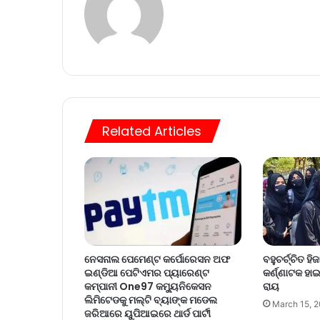
Related Articles
ବହୁଚର୍ଚ୍ଚିତ ହ
ନେସନାଲ ପେମେଣ୍ଟ କର୍ପୋରେସନ ଅଫ
କର୍ଣ୍ଣାଟକ ହାଇ
ଇଣ୍ଡିଆ ପେଟିଏମର ପ୍ୟାରେଣ୍ଟ
ରାୟ
କମ୍ପାନୀ One97 କମ୍ୟୁନିକେସନ
ଲିମିଟେଡକୁ ମଲ୍ଟି ବ୍ୟାଙ୍କ ମଡେଲ
March 15, 
ଜରିଆରେ ୟୁପିଆଇରେ ଥାର୍ଡ ପାର୍ଟୀ