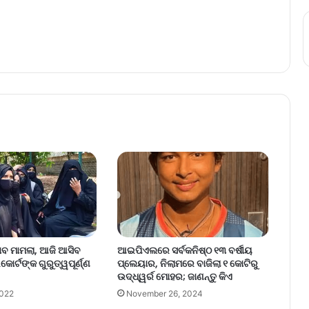
ିଜାବ ମାମଲା, ଆଜି ଆସିବ
ଆଇପିଏଲରେ ସର୍ବକନିଷ୍ଠ ୧୩ ବର୍ଷୀୟ
କୋର୍ଟଙ୍କ ଗୁରୁତ୍ୱପୂର୍ଣ୍ଣ
ପ୍ଲେୟାର, ନିଲାମରେ ବାଜିଲା ୧ କୋଟିରୁ
ଉଦ୍ଧ୍ୱର୍ର ମୋହର; ଜାଣନ୍ତୁ କିଏ
2022
November 26, 2024