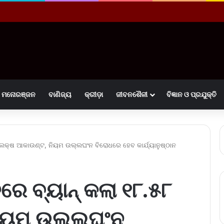
ମନୋରଞ୍ଜନ
ବାଣିଜ୍ୟ
କ୍ରୀଡ଼ା
ଜୀବନଶୈଳୀ
ବିଜ୍ଞାନ ଓ ପ୍ରଯୁକ୍ତି
ଲକ୍ଷ ଆକାଉଣ୍ଟ, ନିୟମ ଉଲ୍ଲଘଂନ ବିରୋଧରେ ହେବ କାର୍ଯ୍ୟାନୁଷ୍ଠାନ
ବ୍ୟାନ୍‌ କଲା ୧୮.୫୮
ନିୟମ ଉଲ୍ଲଘଂନ