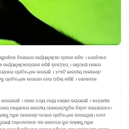
ୟୁଜର୍ସଙ୍କ ବିରୋଧରେ କାର୍ଯ୍ୟାନୁଷ୍ଠାନ ଗ୍ରହଣ କରିବ । ଯେଉଁମାନେ
ାର୍ଯ୍ୟାନୁଷ୍ଠାନଗ୍ରହଣ କରିଛି ହ୍ବାଟ୍ଆପ୍‌ । ଜାନୁଆରୀ ମାସରେ
ବିରୋଧରେ ପ୍ରତିବନ୍ଧକ ଲଗାଇଛି । ୪୯୫ଟି ଭାରତୀୟ ଆକାଉଣ୍ଟ
ୁ ପ୍ରତିବନ୍ଧକ ଲଗାଇବା ନେଇ ଅପିଲ୍‌ କରିଛି । ସେମାନଙ୍କ
ଧକ ଲଗାଯାଇଛି । ତାହାର ତଥ୍ୟ ମଧ୍ୟ ସେୟାର କରାଯାଇଛି । କମ୍ପାନୀର
SD କୋଡ୍ ମାଧ୍ୟମରେ ଭାରତୀୟ ଆକାଉଣ୍ଟଗୁଡିକ ଚିହ୍ନଟ କରାଯାଇଥାଏ।
ଲକ୍ଷରୁ ଅଧିକ ଆକାଉଣ୍ଟ ଉପରେ ପ୍ରତିବନ୍ଧକ ଲଗାଇଥିଲା। ମେଟା
 ଅନୁଯାୟୀ ଅକ୍ଟୋବରରେ ଏହା ଭାରତରେ ଦୁଇ ଲକ୍ଷରୁ ଅଧିକ