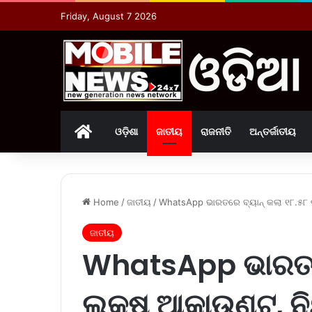
Friday, August 7 2026
Home
ଓଡ଼ିଶା
ଜାତୀୟ
ରାଜନୀତି
ଅନ୍ତର୍ଜାତୀୟ
Home
/
ଜାତୀୟ
/
WhatsApp ଭାରତରେ ବ୍ୟାନ୍‌ କଲା ୧୮.୫୮ 
ଜାତୀୟ
WhatsApp ଭାରତରେ 
ଲକ୍ଷ ଆକାଉଣ୍ଟ, 