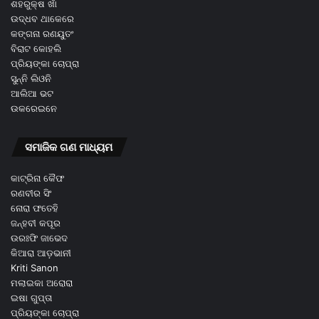
ଶହରୁକ୍ଷ ଖାଁ
ଉଦ୍ଧବ ଥାକେରେ
କଙ୍ଗନା ରଣୟୁତଂ
ବିରାଟ କୋହଲି
ପ୍ରିୟଙ୍କା ଚୋପ୍ରା
ସୁନ୍ନି ଲିଓନି
ଆଲିଆ ଭଟ
ଉକରେଇନେ
ସମାଜିକ ଗଣ ମାଧ୍ୟମ
କାଟ୍ରିନା କୈଫ
ରଣବୀର ସିଂ
ନୋରା ଫତେହି
ଜନ୍ହବୀ କପୂର
ଉରଃଫି ଜାଭେଦ
କିଆରା ଆଡ଼ଭାନୀ
Kriti Sanon
ମଲାଇକା ଅରୋରା
ଇଷା ଗୁପ୍ତା
ପ୍ରିୟଙ୍କା ଚୋପ୍ରା