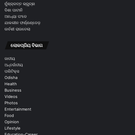
ନୁଁଶ୍ର୍ରତ୍ତ ଭ୍ରୁଚ୍ଛା
ଦିଶା ପାଟାନି
ଅନନ୍ୟା ପଂଡେ
ଯାକଲୀନ ଫର୍ଣ୍ଣଣ୍ଡେଜ଼
ଉର୍ବଶୀ ରାଉତେଲା
ଲୋକପ୍ରିୟ ବିଭାଗ
ଜାତୀୟ
ଅନ୍ତର୍ଜାତୀୟ
ପଲିଟିକ୍ସ
Odisha
Health
Business
Videos
Photos
Entertainment
Food
Opinion
Lifestyle
Education-Career