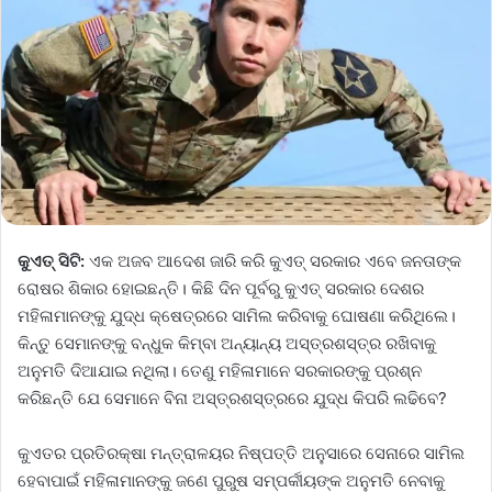
କୁଏତ୍ ସିଟି:
ଏକ ଅଜବ ଆଦେଶ ଜାରି କରି କୁଏତ୍ ସରକାର ଏବେ ଜନତାଙ୍କ
ରୋଷର ଶିକାର ହୋଇଛନ୍ତି। କିଛି ଦିନ ପୂର୍ବରୁ କୁଏତ୍ ସରକାର ଦେଶର
ମହିଳାମାନଙ୍କୁ ଯୁଦ୍ଧ କ୍ଷେତ୍ରରେ ସାମିଲ କରିବାକୁ ଘୋଷଣା କରିଥିଲେ।
କିନ୍ତୁ ସେମାନଙ୍କୁ ବନ୍ଧୁକ କିମ୍ବା ଅନ୍ୟାନ୍ୟ ଅସ୍ତ୍ରଶସ୍ତ୍ର ରଖିବାକୁ
ଅନୁମତି ଦିଆଯାଇ ନଥିଲା। ତେଣୁ ମହିଳାମାନେ ସରକାରଙ୍କୁ ପ୍ରଶ୍ନ
କରିଛନ୍ତି ଯେ ସେମାନେ ବିନା ଅସ୍ତ୍ରଶସ୍ତ୍ରରେ ଯୁଦ୍ଧ କିପରି ଲଢିବେ?
କୁଏତର ପ୍ରତିରକ୍ଷା ମନ୍ତ୍ରାଳୟର ନିଷ୍ପତ୍ତି ଅନୁସାରେ ସେନାରେ ସାମିଲ
ହେବାପାଇଁ ମହିଳାମାନଙ୍କୁ ଜଣେ ପୁରୁଷ ସମ୍ପର୍କୀୟଙ୍କ ଅନୁମତି ନେବାକୁ