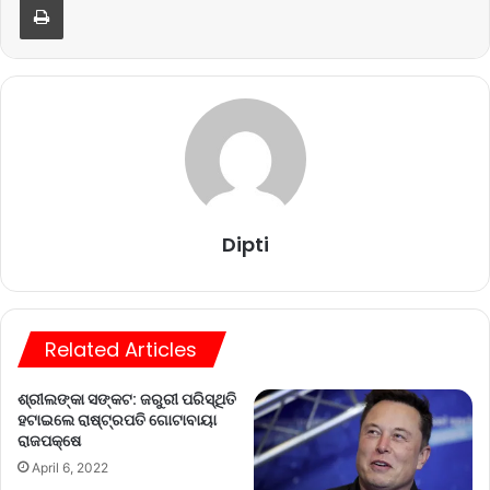
Dipti
Related Articles
ଶ୍ରୀଲଙ୍କା ସଙ୍କଟ: ଜରୁରୀ ପରିସ୍ଥିତି
ହଟାଇଲେ ରାଷ୍ଟ୍ରପତି ଗୋଟାବାୟା
ରାଜପକ୍ଷେ
April 6, 2022