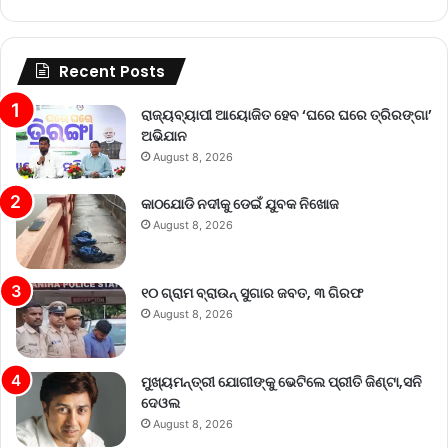
Recent Posts
ରାଜ୍ୟବ୍ୟାପୀ ଆୟୋଜିତ ହେବ ‘ଘରେ ଘରେ ତ୍ରିରଙ୍ଗା’
ଅଭିଯାନ
August 8, 2026
କାଠଯୋଡି ନଦୀକୁ ଡେଇଁ ଯୁବକ ନିଖୋଜ
August 8, 2026
୧୦ ଗ୍ରାମ ବ୍ରାଉନ୍ ସୁଗାର ଜବତ, ୩ ଗିରଫ
August 8, 2026
ମୁଖ୍ୟମନ୍ତ୍ରୀ ଯୋଗୀଙ୍କୁ ଭେଟିଲେ ପ୍ରୀତି ଜିଣ୍ଟା,ସନି
ଦେଓଲ
August 8, 2026