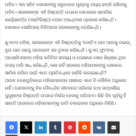
ପଡିବ। ଏହା ସହିତ ସେମାନଙ୍କୁ ସବୁବେଳେ ମୁଣ୍ଡକୁ ମଧ୍ୟ ଢଙ୍କି ରଖିବାକୁ
ପଡିବ। ସରକାରଙ୍କ ଏହି ନିଷ୍ପତ୍ତି ଉପରେ ସେଠାକାର ସାମାଜିକ
କାର୍ଯ୍ୟକର୍ତ୍ତା (ଏକ୍ଟିଭିଷ୍ଟ୍) ଘୋର ଅସନ୍ତୋଷ ପ୍ରକାଶ କରିଛନ୍ତି।
ସେମାନେ ସୋସିଆଲ୍ ମିଡିଆରେ ସରକାରଙ୍କୁ ଘେରିଛନ୍ତି।
କୁଏତର ମହିଳା, ସରକାରଙ୍କ ଏହି ନିଷ୍ପତ୍ତିକୁ ‘ଗୋଟିଏ ପାଦ ଆଗକୁ ବଢାଇ,
ଦୁଇ ପାଦ ପଛକୁ ପକେଇବା’ ସହ ତୁଳନା କରିଛନ୍ତି। କୁଏତ୍ ଫୁଟବଲ୍
ଆସୋସିଏସନର ମହିଳା କମିଟିର ସଦସ୍ୟ ଓ ପେଶାରେ ଖେଳ ଶିକ୍ଷକ ଥିବା
ଗଦର୍ ଅଲି ଖାନ୍ କହିଛନ୍ତି, ଜଣା ନାହିଁ ସରକାର ମହିଳାମାନଙ୍କୁ ସେନାରେ
ସାମିଲ କରିବା ପାଇଁ ଏତେ ପ୍ରତିବନ୍ଧକ କାହିଁକି ଲଗାଇଛନ୍ତି?
ଆରବ ଦେଶଗୁଡିକରେ ମହିଳାମାନଙ୍କ ପାଖରେ ଏବେ ବି ମୌଳିକ ଅଧିକାର
ନାହିଁ। ସେମାନଙ୍କୁ ନିଜ ଦୈନନ୍ଦିନ ଜୀବନରେ ପରିବାର ତଥା ସମ୍ପର୍କୀୟ
ପୁରୁଷଙ୍କ ନିଷ୍ପତ୍ତି ଉପରେ ନିର୍ଭର ହେବାକୁ ପଡିଥାଏ। କିଛି ଦିନ ପୂର୍ବରୁ ହିଁ
ସାଉଦି ଆରବରେ ମହିଳାମାନଙ୍କୁ ଗାଡି ଚଳାଇବାର ଅଧିକାର ମିଳିଛି।
LinkedIn
Tumblr
Pinterest
Reddit
VKontakte
Share via Email
Print