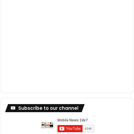
k
a
m
Subscribe to our channel