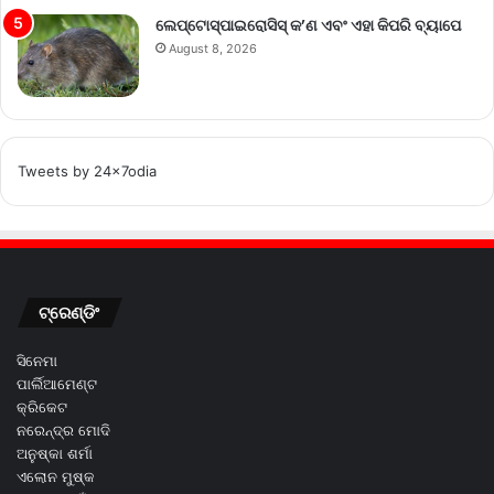
ଲେପ୍ଟୋସ୍ପାଇରୋସିସ୍ କ’ଣ ଏବଂ ଏହା କିପରି ବ୍ୟାପେ
August 8, 2026
Tweets by 24x7odia
ଟ୍ରେଣ୍ଡିଂ
ସିନେମା
ପାର୍ଲିଆମେଣ୍ଟ
କ୍ରିକେଟ
ନରେନ୍ଦ୍ର ମୋଦି
ଅନୁଷ୍କା ଶର୍ମା
ଏଲୋନ ମୁଷ୍କ