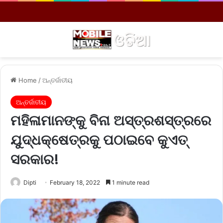
Menu
S
Home
/
ଅନ୍ତର୍ଜାତୀୟ
ଅନ୍ତର୍ଜାତୀୟ
ମହିଳାମାନଙ୍କୁ ବିନା ଅସ୍ତ୍ରଶସ୍ତ୍ରରେ
ଯୁଦ୍ଧକ୍ଷେତ୍ରକୁ ପଠାଇବେ କୁଏତ୍
ସରକାର!
Dipti
February 18, 2022
1 minute read