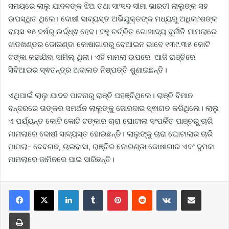
ସମୟରେ ଲାଲୁ ଯାଦବଙ୍କ ଝିଅ ତଥା ସାଂସଦ ସୀମା ଭାରତୀ ଲାଲୁଙ୍କ ସହ
ଉପସ୍ଥିତ ଥିଲେ। ଦୋଷୀ ସାବ୍ୟସ୍ତ ଅଭିଯୁକ୍ତଙ୍କ ମଧ୍ୟରୁ ଅଧିକାଂଶଙ୍କ
ବୟସ ୭୫ ବର୍ଷରୁ ଉର୍ଦ୍ଧ୍ଵ ହେବ। ବହୁ ଚର୍ଚ୍ଚିତ ଗୋଖାଦ୍ୟ ଦୁର୍ନୀତି ମାମଲାରେ
ଝାଡଖଣ୍ଡର ଡୋରଣ୍ଡା କୋଷାଗାରରୁ ବେଆଇନ ଭାବେ ୧୩୯.୩୫ କୋଟି
ଟଙ୍କା କଢାଯିବା ସାମିଲ୍ ଥିଲା। ଏହି ମାମଲା ଉପରେ ଆଜି ରାଞ୍ଚିରେ
ସିବିଆଇର ସ୍ଵତନ୍ତ୍ର ଅଦାଲତ ନିଷ୍ପତ୍ତି ଶୁଣାଇଛନ୍ତି।
ଏଥିପାଇଁ ଲାଲୁ ଯାଦବ ପାଟନାରୁ ରାଞ୍ଚି ପହଞ୍ଚିଥିଲେ। ରାଞ୍ଚି ବିମାନ
ବନ୍ଦରରେ ତାଙ୍କର ସମର୍ଥନ ଲାଲୁଙ୍କୁ ଜୋରଦାର ସ୍ଵାଗତ କରିଥିଲେ। ଲାଲୁ
ଏ ପର୍ଯ୍ୟନ୍ତ କୋଟି କୋଟି ଟଙ୍କାର ଚାରା ଘୋଟାଲା ସଂପର୍କିତ ପାଞ୍ଚରୁ ଚାରି
ମାମଲାରେ ଦୋଷୀ ସାବ୍ୟସ୍ତ ହୋଇଛନ୍ତି। ଲାଲୁଙ୍କୁ ଚାରା ଘୋଟାଲାର ଚାରି
ମାମଲା- ଦେବଗଢ, ଚାଇବାସା, ରାଞ୍ଚିର ଡୋରଣ୍ଡା କୋଷାଗାର ଏବଂ ଦୁମକା
ମାମଲାରେ ଜାମିନରେ ପାଇ ସାରିଛନ୍ତି।
LinkedIn
Tumblr
Pinterest
Reddit
VKontakte
Share via Email
Print