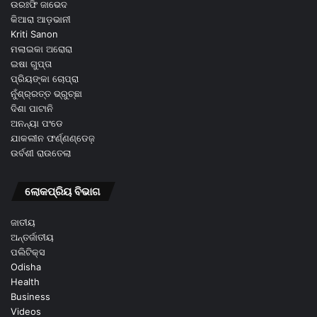
ଉରଃଫି ଜାଭେଦ
କିଆରା ଆଡ଼ଭାନୀ
Kriti Sanon
ମଲାଇକା ଅରୋରା
ଇଷା ଗୁପ୍ତା
ପ୍ରିୟଙ୍କା ଚୋପ୍ରା
ନୁଁଶ୍ର୍ରତ୍ତ ଭ୍ରୁଚ୍ଛା
ଦିଶା ପାଟାନି
ଅନନ୍ୟା ପଂଡେ
ଯାକଲୀନ ଫର୍ଣ୍ଣଣ୍ଡେଜ଼
ଉର୍ବଶୀ ରାଉତେଲା
ଲୋକପ୍ରିୟ ବିଭାଗ
ଜାତୀୟ
ଅନ୍ତର୍ଜାତୀୟ
ପଲିଟିକ୍ସ
Odisha
Health
Business
Videos