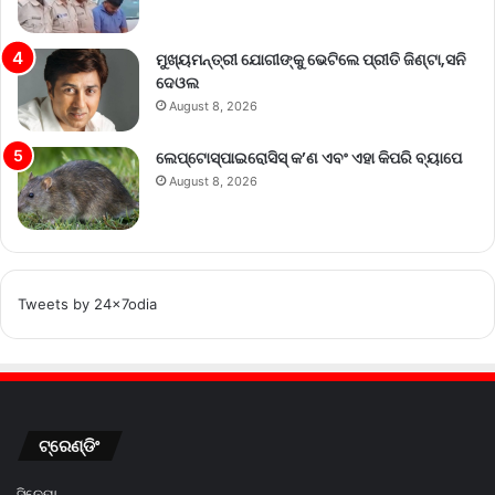
ମୁଖ୍ୟମନ୍ତ୍ରୀ ଯୋଗୀଙ୍କୁ ଭେଟିଲେ ପ୍ରୀତି ଜିଣ୍ଟା,ସନି
ଦେଓଲ
August 8, 2026
ଲେପ୍ଟୋସ୍ପାଇରୋସିସ୍ କ’ଣ ଏବଂ ଏହା କିପରି ବ୍ୟାପେ
August 8, 2026
Tweets by 24x7odia
ଟ୍ରେଣ୍ଡିଂ
ସିନେମା