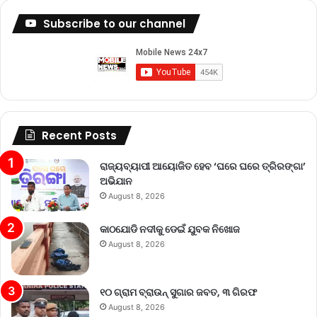
Subscribe to our channel
Recent Posts
ରାଜ୍ୟବ୍ୟାପୀ ଆୟୋଜିତ ହେବ ‘ଘରେ ଘରେ ତ୍ରିରଙ୍ଗା’
ଅଭିଯାନ
August 8, 2026
କାଠଯୋଡି ନଦୀକୁ ଡେଇଁ ଯୁବକ ନିଖୋଜ
August 8, 2026
୧୦ ଗ୍ରାମ ବ୍ରାଉନ୍ ସୁଗାର ଜବତ, ୩ ଗିରଫ
August 8, 2026