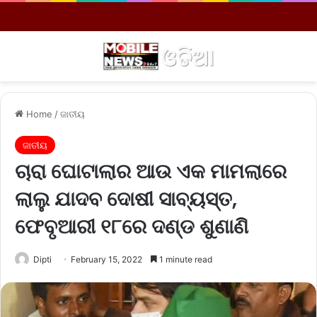
Menu
S
Home
/
ଜାତୀୟ
ଜାତୀୟ
ଚାରା ଘୋଟାଲାର ଆଉ ଏକ ମାମଲାରେ
ଲାଲୁ ଯାଦବ ଦୋଷୀ ସାବ୍ୟସ୍ତ,
ଫେବୃଆରୀ ୧୮ରେ ଦଣ୍ଡ ଶୁଣାଣି
Dipti
February 15, 2022
1 minute read