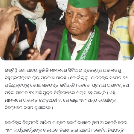
ରାଞ୍ଚି() ଗୋ ଖାଦ୍ୟ ଦୁର୍ନୀତି ମାମଲାରେ ସିବିଆଇ ସ୍ଵତନ୍ତ୍ର ଅଦାଲତରୁ
ବହୁପ୍ରତୀକ୍ଷିତ ରାୟ ପ୍ରକାଶ ପାଇଛି। କୋର୍ଟ ଲାଲୁ ଯାଦବଙ୍କ ସମେତ ୭୫
ଅଭିଯୁକ୍ତଙ୍କୁ ଦୋଷୀ ସାବ୍ୟସ୍ତ କରିଛନ୍ତି। ତେବେ ପ୍ରମାଣ ଅଭାବରୁ ଛଅ
ମହିଳା ସମେତ ୨୪ ଅଭିଯୁକ୍ତ ନିର୍ଦ୍ଦୋଷରେ ଖଲାସ ହୋଇଛନ୍ତି। ଏହି
ମାମଲାରେ ଅଦାଲତ ଫେବୃଆରୀ ୧୮ରେ ଲାଲୁ ଏବଂ ଅନ୍ୟ ଦୋଷୀଙ୍କ
ବିରୋଧରେ ଦଣ୍ଡ ଶୁଣାଇବେ।
କୋର୍ଟଙ୍କ ନିଷ୍ପତ୍ତି ଆସିବା ମାତ୍ରେ କୋର୍ଟ ବାହାରେ ଥିବା ଆରଜେଡି ନେତା
ଏବଂ କାର୍ଯ୍ୟକର୍ତ୍ତାଙ୍କ ଗହଣରେ ନିରାଶ ଛାଇ ଯାଇଛି। କୋର୍ଟର ନିଷ୍ପତ୍ତି