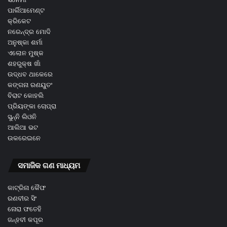
ପାର୍ଲିଆମେଣ୍ଟ
କ୍ରିକେଟ
ନରେନ୍ଦ୍ର ମୋଦି
ଅନୁଷ୍କା ଶର୍ମା
ଏଲୋନ ମୁଷ୍କ
ଶହରୁକ୍ଷ ଖାଁ
ଉଦ୍ଧବ ଥାକେରେ
କଙ୍ଗନା ରଣୟୁତଂ
ବିରାଟ କୋହଲି
ପ୍ରିୟଙ୍କା ଚୋପ୍ରା
ସୁନ୍ନି ଲିଓନି
ଆଲିଆ ଭଟ
ଉକରେଇନେ
ସମାଜିକ ଗଣ ମାଧ୍ୟମ
କାଟ୍ରିନା କୈଫ
ରଣବୀର ସିଂ
ନୋରା ଫତେହି
ଜନ୍ହବୀ କପୂର