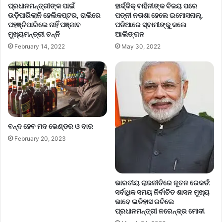
ପ୍ରଧାନମନ୍ତ୍ରୀଙ୍କ ପାଇଁ
ହାର୍ଦ୍ଦିକ୍ ବାହିନୀଙ୍କ ବିଜୟ ପରେ
ଉଡ଼ିପାରିଲାନି ହେଲିକପ୍ଟର, ରାଲିରେ
ପତ୍ନୀ ନତାଶା ହେଲେ ଇମୋସନାଲ୍‌,
ପହଞ୍ଚିପାରିଲେ ନାହିଁ ପଞ୍ଜାବ
ପଡିଆରେ ସ୍ବାମୀଙ୍କୁ କଲେ
ମୁଖ୍ୟମନ୍ତ୍ରୀ ଚନ୍ନି
ଆଲିଙ୍ଗନ
February 14, 2022
May 30, 2022
ବନ୍ଦ ହେବ ମଦ ଭେଣ୍ଡର ଓ ବାର
February 20, 2023
ଭାରତୀୟ ରାଜନୀତିରେ ନୂତନ ରେକର୍ଡ:
ସର୍ବାଧିକ ସମୟ ନିର୍ବାଚିତ ଶାସନ ମୁଖ୍ୟ
ଭାବେ ଇତିହାସ ରଚିଲେ
ପ୍ରଧାନମନ୍ତ୍ରୀ ନରେନ୍ଦ୍ର ମୋଦୀ