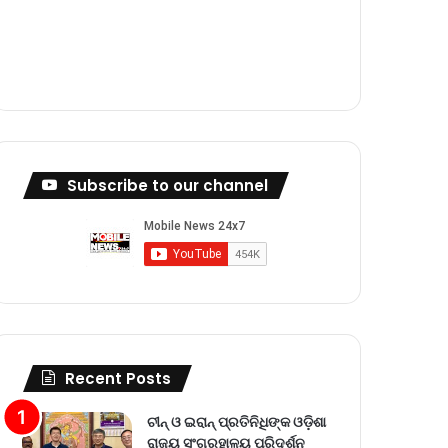
m
Subscribe to our channel
Recent Posts
ଚୀନ୍ ଓ ଇରାନ୍ ପ୍ରତିନିଧିଙ୍କ ଓଡ଼ିଶା
ରାଜ୍ୟ ସଂଗ୍ରହାଳୟ ପରିଦର୍ଶନ