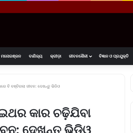
ମନୋରଞ୍ଜନ
ବାଣିଜ୍ୟ
କ୍ରୀଡ଼ା
ଜୀବନଶୈଳୀ
ବିଜ୍ଞାନ ଓ ପ୍ରଯୁକ୍ତି
େ ବି ବଞ୍ଚିଗଲା ଜୀବନ: ଦେଖନ୍ତୁ ଭିଡିଓ
ୁଇଥର କାର ଚଢ଼ିଯିବା
ବନ: ଦେଖନ୍ତୁ ଭିଡିଓ