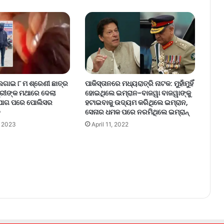
ଲଗାଇ ୮ ମ ଶ୍ରେଣୀ ଛାତ୍ର
ପାକିସ୍ତାନରେ ମଧ୍ୟରାତ୍ରି ନାଟକ: ମୁହାଁମୁହିଁ
୍ରୀଙ୍କ ମଥାରେ ଦେଲା
ହୋଇଥିଲେ ଇମ୍ରାନ-ବାଜୱା ବାଜୱାଙ୍କୁ
ିଯୋଗ ପରେ ପୋଲିସର
ହଟାଇବାକୁ ଉଦ୍ୟମ କରିଥିଲେ ଇମ୍ରାନ,
ନ
ସେନାର ଧମକ ପରେ ନରମିଥିଲେ ଇମ୍ରାନ୍
, 2023
April 11, 2022