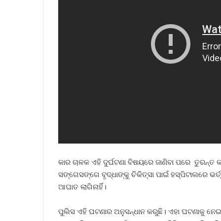
କାର ଚାଳକ ଏହି ଦୁର୍ଘଟଣା ବିଷୟରେ ଜାଣିବା ପରେ ତୁରନ୍ତ କା
ସଙ୍ଗେସଙ୍ଗେ ବୃଦ୍ଧାଙ୍କୁ ଚିକିତ୍ସା ପାଇଁ ହସ୍ପିଟାଲରେ ଭର୍ତ
ଆଘାତ ଲାଗିନାହିଁ।
ପୁଲିସ ଏହି ଘଟଣାର ଅନୁସନ୍ଧାନ କରୁଛି। ଏହା ଘଟଣାକୁ ନେଇ 