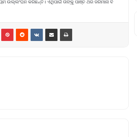
ିୟମ ଉଲ୍ଲଂଘନ କରିଛନ୍ତି। ଏଥିପାଇଁ ତାଙ୍କୁ ପାଞ୍ଚ ଥର ଜରିମାନା ବି
lr
Pinterest
Reddit
VKontakte
Share via Email
Print