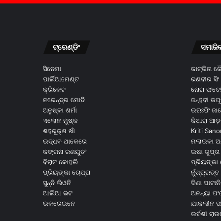
ଟ୍ରେଣ୍ଡିଂ
ସମାଜି
ସିନେମା
କାଟ୍ରିନା 
ପାର୍ଲିଆମେଣ୍ଟ
ରଣବୀର ସିଂ
କ୍ରିକେଟ
ନୋରା ଫତେହ
ନରେନ୍ଦ୍ର ମୋଦି
ଜନ୍ହବୀ କପ
ଅନୁଷ୍କା ଶର୍ମା
ଉରଃଫି ଜା
ଏଲୋନ ମୁଷ୍କ
କିଆରା ଆଡ଼
ଶହରୁକ୍ଷ ଖାଁ
Kriti Sano
ଉଦ୍ଧବ ଥାକେରେ
ମଲାଇକା ଅ
କଙ୍ଗନା ରଣୟୁତଂ
ଇଷା ଗୁପ୍ତା
ବିରାଟ କୋହଲି
ପ୍ରିୟଙ୍କା 
ପ୍ରିୟଙ୍କା ଚୋପ୍ରା
ନୁଁଶ୍ର୍ରତ୍ତ 
ସୁନ୍ନି ଲିଓନି
ଦିଶା ପାଟାନି
ଆଲିଆ ଭଟ
ଅନନ୍ୟା ପଂ
ଉକରେଇନେ
ଯାକଲୀନ ଫର
ଉର୍ବଶୀ ରା