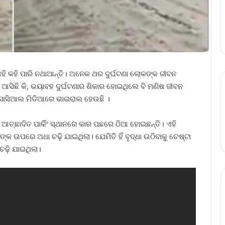
ହି କହି ପାରି ନଥାଆନ୍ତି। ଅନେକ ଥର ଦୁର୍ଘଟଣା ଲୋକଙ୍କ ଜୀବନ
ଆସିଛି କି, ଭୟାବହ ଦୁର୍ଘଟଣାର ଶିକାର ହୋଇଥିଲେ ବି ମଣିଷ ଜୀବନ
 ସୋସିଆଲ ମିଡିଆରେ ଭାଇରାଲ ହେଉଛି ।
 ଆଚ୍ଛାଦିତ ପାର୍କିଂ ସ୍ଥାନରେ କାର ପଛରେ ଠିଆ ହୋଇଛନ୍ତି। ଏହି
୍କ ଉପରେ ଅଧା ଚଢ଼ି ଯାଇଥିଲା। ଯେମିତି ହିଁ ବୃଦ୍ଧା ଉଠିବାକୁ ଚେଷ୍ଟା
ଚଢ଼ି ଯାଇଥିଲା।