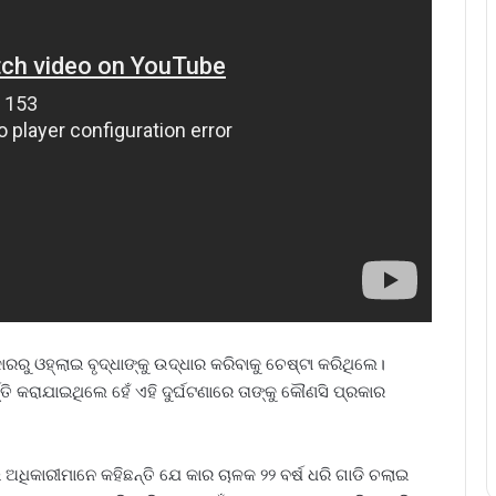
ରରୁ ଓହ୍ଲାଇ ବୃଦ୍ଧାଙ୍କୁ ଉଦ୍ଧାର କରିବାକୁ ଚେଷ୍ଟା କରିଥିଲେ।
୍ତି କରାଯାଇଥିଲେ ହେଁ ଏହି ଦୁର୍ଘଟଣା‌ରେ ତାଙ୍କୁ କୌଣସି ପ୍ରକାର
ଅଧିକାରୀମାନେ କହିଛନ୍ତି ଯେ କାର ଚାଳକ ୨୨ ବର୍ଷ ଧରି ଗାଡି ଚଲାଇ