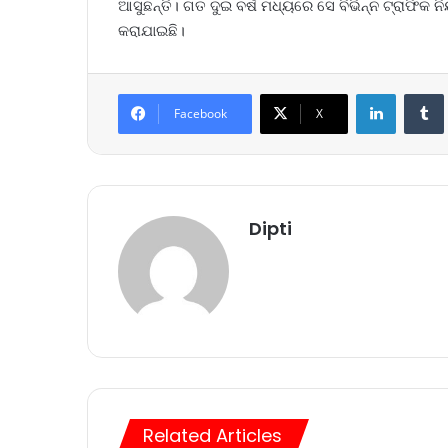
ଆସୁଛନ୍ତି। ଗତ ଦୁଇ ବର୍ଷ ମଧ୍ୟରେ ସେ ବିଭିନ୍ନ ଟ୍ରାଫିକ ନ
କରାଯାଇଛି।
LinkedIn
Tumb
Facebook
X
Dipti
Related Articles