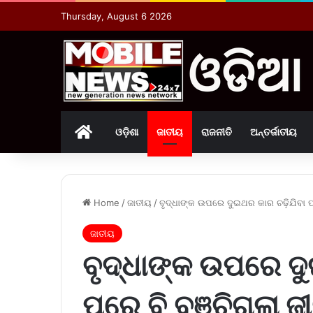
Thursday, August 6 2026
Home
ଓଡ଼ିଶା
ଜାତୀୟ
ରାଜନୀତି
ଅନ୍ତର୍ଜାତୀୟ
Home
/
ଜାତୀୟ
/
ବୃଦ୍ଧାଙ୍କ ଉପରେ ଦୁଇଥର କାର ଚଢ଼ିଯିବା ପର
ଜାତୀୟ
ବୃଦ୍ଧାଙ୍କ ଉପରେ ଦ
ପରେ ବି ବଞ୍ଚିଗଲା ଜୀ