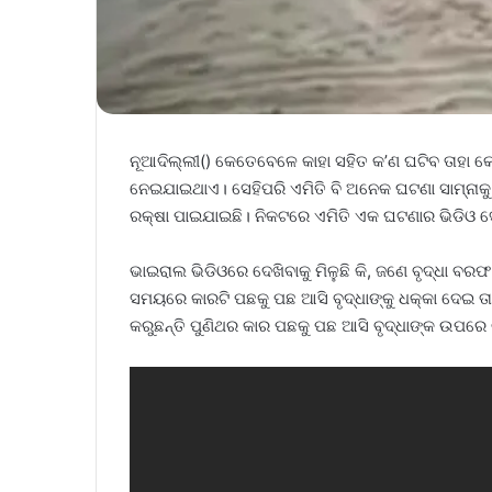
ନୂଆଦିଲ୍ଲୀ() କେତେବେଳେ କାହା ସହିତ କ’ଣ ଘଟିବ ତାହା କେ
ନେଇଯାଇଥାଏ। ସେହିପରି ଏମିତି ବି ଅନେକ ଘଟଣା ସାମ୍ନାକୁ 
ରକ୍ଷା ପାଇଯାଇଛି। ନିକଟରେ ଏମିତି ଏକ ଘଟଣାର ଭିଡିଓ
ଭାଇରାଲ ଭିଡିଓରେ ଦେଖିବାକୁ ମିଳୁଛି କି, ଜଣେ ବୃଦ୍ଧା ବରଫ
ସମୟରେ କାରଟି ପଛକୁ ପଛ ଆସି ବୃଦ୍ଧାଙ୍କୁ ଧକ୍କା ଦେଇ ତାଙ
କରୁଛନ୍ତି ପୁଣିଥର କାର ପଛକୁ ପଛ ଆସି ବୃଦ୍ଧାଙ୍କ ଉପରେ 