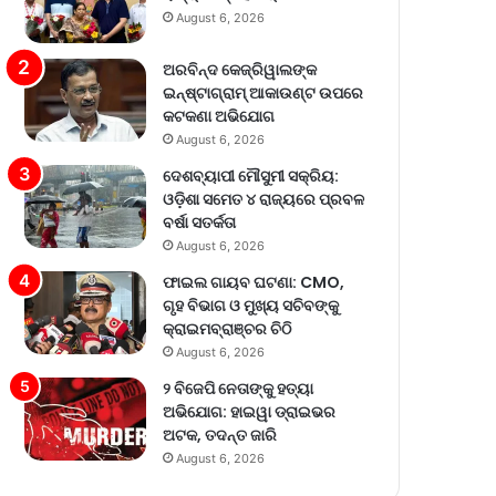
August 6, 2026
ଅରବିନ୍ଦ କେଜ୍ରିୱାଲଙ୍କ
ଇନ୍‌ଷ୍ଟାଗ୍ରାମ୍ ଆକାଉଣ୍ଟ ଉପରେ
କଟକଣା ଅଭିଯୋଗ
August 6, 2026
ଦେଶବ୍ୟାପୀ ମୌସୁମୀ ସକ୍ରିୟ:
ଓଡ଼ିଶା ସମେତ ୪ ରାଜ୍ୟରେ ପ୍ରବଳ
ବର୍ଷା ସତର୍କତା
August 6, 2026
ଫାଇଲ ଗାୟବ ଘଟଣା: CMO,
ଗୃହ ବିଭାଗ ଓ ମୁଖ୍ୟ ସଚିବଙ୍କୁ
କ୍ରାଇମବ୍ରାଞ୍ଚର ଚିଠି
August 6, 2026
୨ ବିଜେପି ନେତାଙ୍କୁ ହତ୍ୟା
ଅଭିଯୋଗ: ହାଇୱା ଡ୍ରାଇଭର
ଅଟକ, ତଦନ୍ତ ଜାରି
August 6, 2026