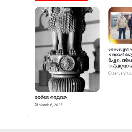
ବେକରେ ଛୁରୀ 
୬ ଶ୍ରେଣୀ ଛାତ
ସିନ୍ଦୁର, ଅଭ
କାର୍ଯ୍ୟାନୁଷ୍ଠା
January 10
ବଦଳିଲେ ରାଜ୍ୟପାଳ
March 6, 2026