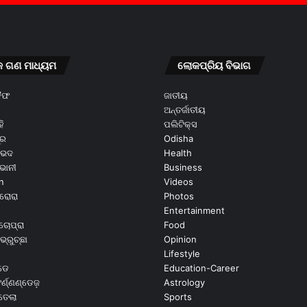
କ ଗଣ ମାଧ୍ୟମ
ଲୋକପ୍ରିୟ ବିଭାଗ
କୈଫ
ଜାତୀୟ
ଅନ୍ତର୍ଜାତୀୟ
ି
ପଲିଟିକ୍ସ
ୂର
Odisha
ଭେଦ
Health
ଭାନୀ
Business
n
Videos
ରୋରା
Photos
Entertainment
ଚୋପ୍ରା
Food
ଭ୍ରୁଚ୍ଛା
Opinion
Lifestyle
ଡେ
Education-Career
୍ଣ୍ଣଣ୍ଡେଜ଼
Astrology
ଉତେଲା
Sports