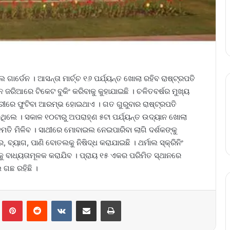
ଗାର୍ଡେନ । ଆସନ୍ତା ମାର୍ଚ୍ଚ ୧୬ ପର୍ଯ୍ୟନ୍ତ ଖୋଲା ରହିବ ରାଷ୍ଟ୍ରପତି
ରିଆରେ ଟିକେଟ ବୁକିଂ କରିବାକୁ କୁହାଯାଇଛି । ଚଳିତବର୍ଷର ମୁଖ୍ୟ
ରୀରେ ଫୁଟିବା ଆରମ୍ଭ ହୋଇଥାଏ । ଗତ ଗୁରୁବାର ରାଷ୍ଟ୍ରପତି
ଥିଲେ । ସକାଳ ୧୦ଟାରୁ ଅପରାହ୍ଣ ୫ଟା ପର୍ଯ୍ୟନ୍ତ ଉଦ୍ୟାନ ଖୋଲା
ମତି ମିଳିବ । ସାଥୀରେ ମୋବାଇଲ ନେଇପାରିବା ଲାଗି ଦର୍ଶକଙ୍କୁ
, ବ୍ୟାଗ, ପାଣି ବୋତଲକୁ ନିଷିଦ୍ଧ କରାଯାଇଛି । ଥର୍ମାଲ ସ୍କ୍ରିନିଂ
କକୁ ବାଧ୍ୟତାମୂଳକ କରାଯିବ । ପ୍ରାୟ ୧୫ ଏକର ପରିମିତ ସ୍ଥାନରେ
 ଗଛ ରହିଛି ।
lr
Pinterest
Reddit
VKontakte
Share via Email
Print