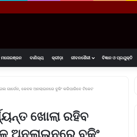
ମନୋରଞ୍ଜନ
ବାଣିଜ୍ୟ
କ୍ରୀଡ଼ା
ଜୀବନଶୈଳୀ
ବିଜ୍ଞାନ ଓ ପ୍ରଯୁକ୍ତି
ବ ମୁଗଲ ଗାର୍ଡେନ, କେବଳ ଅନଲାଇନରେ ବୁକିଂ କରିପାରିବେ ଟିକେଟ
୍ଯ୍ୟନ୍ତ ଖୋଲା ରହିବ
ବଳ ଅନଲାଇନରେ ବୁକିଂ