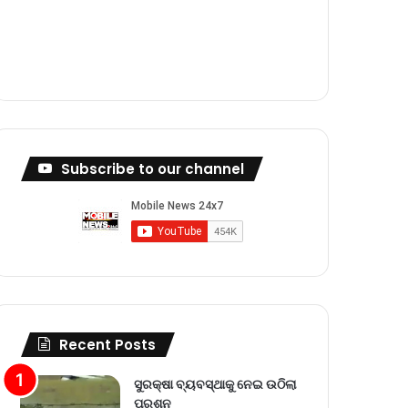
m
Subscribe to our channel
Recent Posts
ସୁରକ୍ଷା ବ୍ୟବସ୍ଥାକୁ ନେଇ ଉଠିଲା
ପ୍ରଶ୍ନ