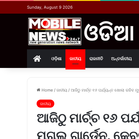
Sunday, August 9 2026
Home
ଓଡ଼ିଶା
ଜାତୀୟ
ରାଜନୀତି
ଅନ୍ତର୍ଜାତୀୟ
Home
/
ଜାତୀୟ
/
ଆଜିଠୁ ମାର୍ଚ୍ଚ ୧୬ ପର୍ଯ୍ୟନ୍ତ ଖୋଲା ରହି
ଜାତୀୟ
ଆଜିଠୁ ମାର୍ଚ୍ଚ ୧୬ ପର
ମୁଗଲ ଗାର୍ଡେନ, କେ