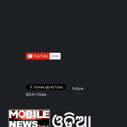
Follow
@24x7Odia