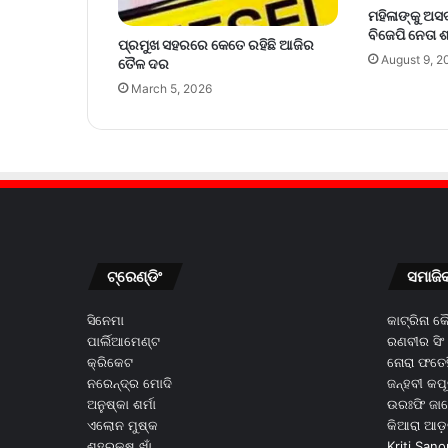
ମହିଳାଙ୍କୁ ଅ
ବିଜେପି ନେତା 
ପ୍ରମୁଖ ସହରରେ କେତେ ରହିଛି ଆଜିର
August 9, 2
ତୈଳ ଦର
March 5, 2026
ଟ୍ରେଣ୍ଡିଂ
ସମାଜି
ସିନେମା
କାଟ୍ରିନା 
ପାର୍ଲିଆମେଣ୍ଟ
ରଣବୀର ସିଂ
କ୍ରିକେଟ
ନୋରା ଫତେହ
ନରେନ୍ଦ୍ର ମୋଦି
ଜନ୍ହବୀ କପ
ଅନୁଷ୍କା ଶର୍ମା
ଉରଃଫି ଜା
ଏଲୋନ ମୁଷ୍କ
କିଆରା ଆଡ଼
ଶହରୁକ୍ଷ ଖାଁ
Kriti Sano