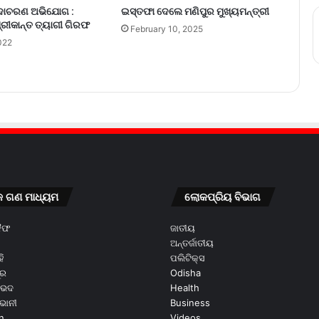
ସଦାଚରଣ ଅଭିଯୋଗ :
ଇସ୍ତଫା ଦେଲେ ମଣିପୁର ମୁଖ୍ୟମନ୍ତ୍ରୀ
ଶ୍ରୀକାନ୍ତ ତ୍ୟାଗୀ ଗିରଫ
February 10, 2025
022
କ ଗଣ ମାଧ୍ୟମ
ଲୋକପ୍ରିୟ ବିଭାଗ
କୈଫ
ଜାତୀୟ
ଅନ୍ତର୍ଜାତୀୟ
ି
ପଲିଟିକ୍ସ
ୂର
Odisha
ଭେଦ
Health
ଭାନୀ
Business
n
Videos