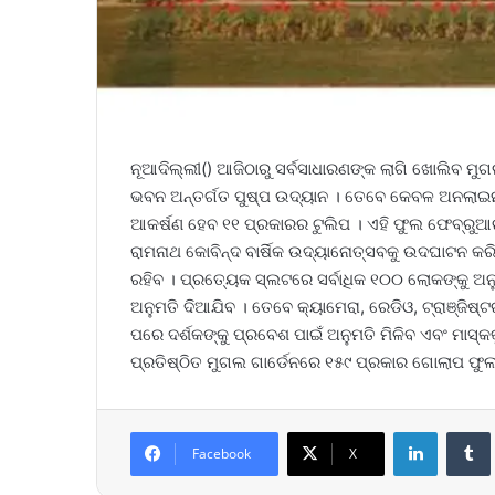
ନୂଆଦିଲ୍ଲୀ() ଆଜିଠାରୁ ସର୍ବସାଧାରଣଙ୍କ ଲାଗି ଖୋଲିବ ମୁଗଲ 
ଭବନ ଅନ୍ତର୍ଗତ ପୁଷ୍ପ ଉଦ୍ୟାନ । ତେବେ କେବଳ ଅନଲାଇନ ଜ
ଆକର୍ଷଣ ହେବ ୧୧ ପ୍ରକାରର ଟୁଲିପ । ଏହି ଫୁଲ ଫେବ୍ରୁଆ
ରାମନାଥ କୋବିନ୍ଦ ବାର୍ଷିକ ଉଦ୍ୟାନୋତ୍ସବକୁ ଉଦଘାଟନ କରି
ରହିବ । ପ୍ରତ୍ୟେକ ସ୍ଲଟରେ ସର୍ବାଧିକ ୧୦୦ ଲୋକଙ୍କୁ ଅନୁ
ଅନୁମତି ଦିଆଯିବ । ତେବେ କ୍ୟାମେରା, ରେଡିଓ, ଟ୍ରାଞ୍ଜିଷ୍ଟର
ପରେ ଦର୍ଶକଙ୍କୁ ପ୍ରବେଶ ପାଇଁ ଅନୁମତି ମିଳିବ ଏବଂ ମାସ୍
ପ୍ରତିଷ୍ଠିତ ମୁଗଲ ଗାର୍ଡେନରେ ୧୫୯ ପ୍ରକାର ଗୋଲାପ ଫୁଲ
LinkedIn
Tumb
Facebook
X