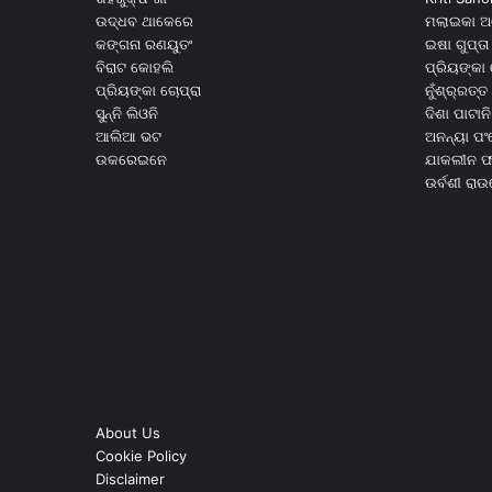
ଉଦ୍ଧବ ଥାକେରେ
ମଲାଇକା ଅ
କଙ୍ଗନା ରଣୟୁତଂ
ଇଷା ଗୁପ୍ତା
ବିରାଟ କୋହଲି
ପ୍ରିୟଙ୍କା 
ପ୍ରିୟଙ୍କା ଚୋପ୍ରା
ନୁଁଶ୍ର୍ରତ୍ତ 
ସୁନ୍ନି ଲିଓନି
ଦିଶା ପାଟାନି
ଆଲିଆ ଭଟ
ଅନନ୍ୟା ପଂ
ଉକରେଇନେ
ଯାକଲୀନ ଫର
ଉର୍ବଶୀ ରା
About Us
Cookie Policy
Disclaimer