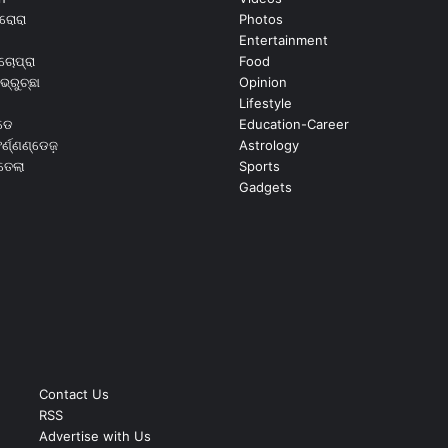
ରୋରା
Photos
Entertainment
ଚୋପ୍ରା
Food
ଭ୍ରୁଚ୍ଛା
Opinion
Lifestyle
ଡେ
Education-Career
୍ଣ୍ଣଣ୍ଡେଜ଼
Astrology
ଉତେଲା
Sports
Gadgets
Contact Us
RSS
Advertise with Us