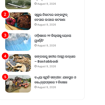
August 9, 2026
ସ୍କୁଲ ନିକଟରେ ଜଙ୍କଫୁଡ୍
ବେପାର ଉପରେ କଟକଣା
August 9, 2026
ଓଡ଼ିଶାରେ ୨୧ ଜିଲ୍ଲାକୁ ୟେଲୋ
ୱାର୍ଣ୍ଣିଂ
August 9, 2026
ଜଙ୍ଗଲରୁ ହାତୀର ଅସ୍ଥି ଉଦ୍ଧାର
– Bastabbadi
August 9, 2026
ବନ୍ୟା ସ୍ଥିତି ସଙ୍ଗୀନ: ଯାଜପୁର ଓ
କେନ୍ଦ୍ରାପଡ଼ାରେ ୨ ନିଖୋଜ
August 9, 2026