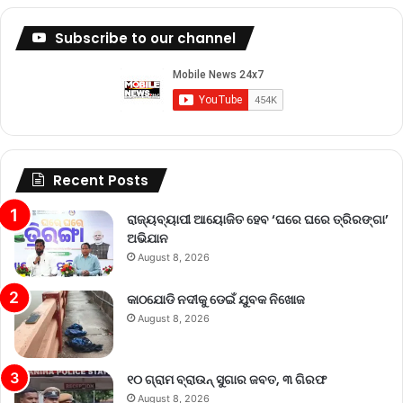
Subscribe to our channel
Recent Posts
ରାଜ୍ୟବ୍ୟାପୀ ଆୟୋଜିତ ହେବ ‘ଘରେ ଘରେ ତ୍ରିରଙ୍ଗା’
ଅଭିଯାନ
August 8, 2026
କାଠଯୋଡି ନଦୀକୁ ଡେଇଁ ଯୁବକ ନିଖୋଜ
August 8, 2026
୧୦ ଗ୍ରାମ ବ୍ରାଉନ୍ ସୁଗାର ଜବତ, ୩ ଗିରଫ
August 8, 2026