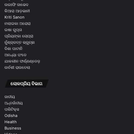
ଉରଃଫି ଜାଭେଦ
କିଆରା ଆଡ଼ଭାନୀ
Kriti Sanon
ମଲାଇକା ଅରୋରା
ଇଷା ଗୁପ୍ତା
ପ୍ରିୟଙ୍କା ଚୋପ୍ରା
ନୁଁଶ୍ର୍ରତ୍ତ ଭ୍ରୁଚ୍ଛା
ଦିଶା ପାଟାନି
ଅନନ୍ୟା ପଂଡେ
ଯାକଲୀନ ଫର୍ଣ୍ଣଣ୍ଡେଜ଼
ଉର୍ବଶୀ ରାଉତେଲା
ଲୋକପ୍ରିୟ ବିଭାଗ
ଜାତୀୟ
ଅନ୍ତର୍ଜାତୀୟ
ପଲିଟିକ୍ସ
Odisha
Health
Business