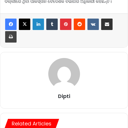
ଦିଲ୍ଲୀରେ ଥିବା ପାକିସ୍ତାନ ବୈଦେଶିକ ବିଭାଗର ଅଧିକାରୀ କହିଛନ୍ତି।
LinkedIn
Tumblr
Pinterest
Reddit
VKontakte
Share via Email
Print
Dipti
Related Articles