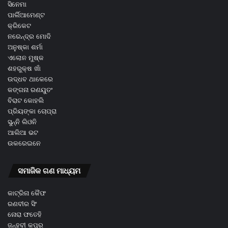
ସିନେମା
ପାର୍ଲିଆମେଣ୍ଟ
କ୍ରିକେଟ
ନରେନ୍ଦ୍ର ମୋଦି
ଅନୁଷ୍କା ଶର୍ମା
ଏଲୋନ ମୁଷ୍କ
ଶହରୁକ୍ଷ ଖାଁ
ଉଦ୍ଧବ ଥାକେରେ
କଙ୍ଗନା ରଣୟୁତଂ
ବିରାଟ କୋହଲି
ପ୍ରିୟଙ୍କା ଚୋପ୍ରା
ସୁନ୍ନି ଲିଓନି
ଆଲିଆ ଭଟ
ଉକରେଇନେ
ସମାଜିକ ଗଣ ମାଧ୍ୟମ
କାଟ୍ରିନା କୈଫ
ରଣବୀର ସିଂ
ନୋରା ଫତେହି
ଜନ୍ହବୀ କପୂର