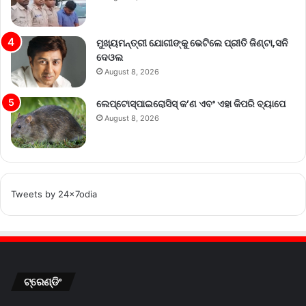
ମୁଖ୍ୟମନ୍ତ୍ରୀ ଯୋଗୀଙ୍କୁ ଭେଟିଲେ ପ୍ରୀତି ଜିଣ୍ଟା,ସନି
ଦେଓଲ
August 8, 2026
ଲେପ୍ଟୋସ୍ପାଇରୋସିସ୍ କ’ଣ ଏବଂ ଏହା କିପରି ବ୍ୟାପେ
August 8, 2026
Tweets by 24x7odia
ଟ୍ରେଣ୍ଡିଂ