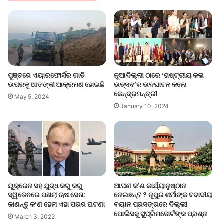
ପୁଞ୍ଚରେ ଏୟାରଫୋର୍ସର ଗାଡି
ନୂଆଦିଲ୍ଲୀ ଠାରେ ‘ରାଷ୍ଟ୍ରୀୟ କଳା
ଉପରକୁ ଆତଙ୍କୀ ଆକ୍ରମଣ ହୋଇଛି
ଉତ୍ସବ’ର ଉଦଘାଟନ କଲେ
କେନ୍ଦ୍ରମନ୍ତ୍ରୀ
May 5, 2024
January 10, 2024
ୟୁକ୍ରେନ ସହ ଯୁଦ୍ଧ କରୁ କରୁ
ଆପଣ କ’ଣ କାର୍ଯ୍ୟାନୁଷ୍ଠାନ
ସ୍ୱିଡେନରେ ପଶିଲା ଋଷ ସେନା:
ନେଇଛନ୍ତି ? ନୂପୁର ଶର୍ମାଙ୍କ ବିବାଦୀୟ
ଜାଣନ୍ତୁ କ’ଣ ହେଲା ଏହା ପରର ଘଟଣା
ବୟାନ ପ୍ରସଙ୍ଗରେ ଦିଲ୍ଲୀ
ପୋଲିସକୁ ସୁପ୍ରିମକୋର୍ଟଙ୍କ ପ୍ରଶ୍ନ
March 3, 2022