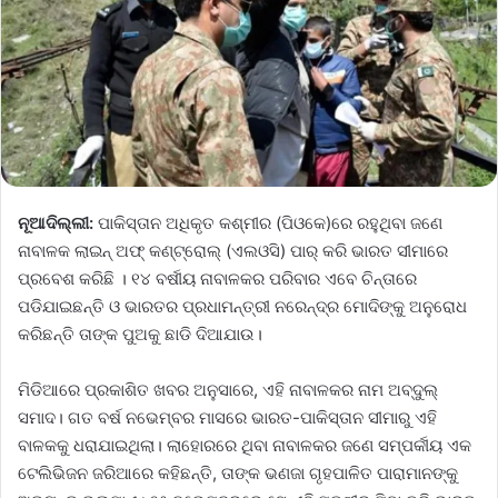
ନୂଆଦିଲ୍ଲୀ:
ପାକିସ୍ତାନ ଅଧିକୃତ କଶ୍ମୀର (ପିଓକେ)ରେ ରହୁଥିବା ଜଣେ
ନାବାଳକ ଲାଇନ୍ ଅଫ୍ କଣ୍ଟ୍ରୋଲ୍ (ଏଲଓସି) ପାର୍ କରି ଭାରତ ସୀମାରେ
ପ୍ରବେଶ କରିଛି । ୧୪ ବର୍ଷୀୟ ନାବାଳକର ପରିବାର ଏବେ ଚିନ୍ତାରେ
ପଡିଯାଇଛନ୍ତି ଓ ଭାରତର ପ୍ରଧାମନ୍ତ୍ରୀ ନରେନ୍ଦ୍ର ମୋଦିଙ୍କୁ ଅନୁରୋଧ
କରିଛନ୍ତି ତାଙ୍କ ପୁଅକୁ ଛାଡି ଦିଆଯାଉ।
ମିଡିଆରେ ପ୍ରକାଶିତ ଖବର ଅନୁସାରେ, ଏହି ନାବାଳକର ନାମ ଅବ୍ଦୁଲ୍
ସମାଦ। ଗତ ବର୍ଷ ନଭେମ୍ବର ମାସରେ ଭାରତ-ପାକିସ୍ତାନ ସୀମାରୁ ଏହି
ବାଳକକୁ ଧରାଯାଇଥିଲା। ଲାହୋରରେ ଥିବା ନାବାଳକର ଜଣେ ସମ୍ପର୍କୀୟ ଏକ
ଟେଲିଭିଜନ ଜରିଆରେ କହିଛନ୍ତି, ତାଙ୍କ ଭଣଜା ଗୃହପାଳିତ ପାରାମାନଙ୍କୁ