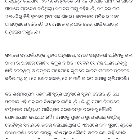
ଅତ୍ୟନ୍ତ ଭଲପାଏ। ୨୫ ନଭେମ୍ବରରେ ସେ ଏହି ପକ୍ଷୀର ପିଛା କରି ଭାରତ
ସୀମାରେ ପ୍ରବେଶ କରିଥିଲା। ସମାଦର ମାମୁ କହିଛନ୍ତି, ସମାଦର ଘର
ଏଲଓସିରୁ କିଛି ଦୂରରେ ଥିବା ଏକ ଗାଁରେ। ନାବାଳକର ପରିବାର ଏବେ
ଆଶଙ୍କାରେ ରହିଛନ୍ତି ଓ ସେମାନେ ତାକୁ ଛାଡି ଦେବା ପାଇଁ ଭାରତକୁ
ଅନୁରୋଧ କରୁଛନ୍ତି।
ସମାଦର ସମ୍ପର୍କୀୟଙ୍କ ସୂଚନା ଅନୁସାରେ, ସମାଦ ପଶୁପକ୍ଷୀ ପାଳିବାକୁ ଭଲ
ପାଏ। ତା ପାଖରେ ଗୋଟିଏ କକୁର ବି ଅଛି। ସେଦିନ ସେ ନିଜ ପାରାମାନଙ୍କୁ
ଛାଡି ଦେଇଥିଲା ଓ ତାଙ୍କର ପଛେପଛେ ଭୁଲରେ ଭାରତ ସୀମାରେ ପ୍ରବେଶ
କରିଯାଇଥିଲା। ସେ ଛୋଟ ବାଳକ, ସେ ନ ଜାଣି ଭାରତ ସୀମାକୁ ଚାଲିଯାଇଛି।
କିଛି ଗଣମାଧ୍ୟମ ସରକାରୀ ସୂତ୍ର ଅନୁସାରେ ସୂଚନା ଦେଉଛନ୍ତି ଯେ
ସରକାର ଏହି ନାବାଳକ ବିଷୟରେ ଜାଣିଛନ୍ତି। କିନ୍ତୁ ସମାଦ ବିଷୟରେ
ବର୍ତ୍ତମାନ ପର୍ଯ୍ୟନ୍ତ ପାକିସ୍ତାନ ସରକାରଙ୍କ ତରଫରୁ କୌଣସି
ଯୋଗାଯୋଗ କରାଯାଇ ନାହିଁ। ସମାଦକୁ ପୁଞ୍ଚର ଜୁଭେନାଇଲ୍ ଜଷ୍ଟିସ୍
ବୋର୍ଡଙ୍କ ସାମନାରେ ହାଜର କରାଯାଇଥିଲା ଓ ଏହାପରେ ବାଳ ସୁଧାର ଗୃହରେ
ରଖାଯାଇଛି। ତେବେ ତାଙ୍କୁ ଏବିଷୟରେ କୌଣସି ଖବର ଜଣା ନାହିଁ ବୋଲି