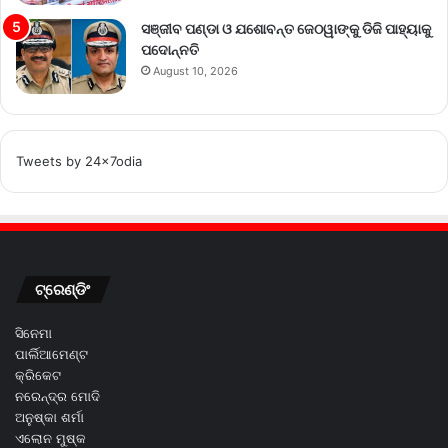
ସଞ୍ଜୀବ ପଣ୍ଡା ଓ ଯଶୋବନ୍ତ ଜେଠୱାଙ୍କୁ ଡିଜି ପାହ୍ୟାକୁ
ପଦୋନ୍ନତି
August 10, 2026
Tweets by 24x7odia
ଟ୍ରେଣ୍ଡିଂ
ସିନେମା
ପାର୍ଲିଆମେଣ୍ଟ
କ୍ରିକେଟ
ନରେନ୍ଦ୍ର ମୋଦି
ଅନୁଷ୍କା ଶର୍ମା
ଏଲୋନ ମୁଷ୍କ