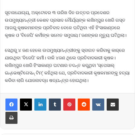
ସୂଚନାଯୋଗ୍ୟ, ଅକ୍ଟୋବର ୩ ତାରିଖ ଦିନ ଉତ୍ତର ପ୍ରଦେଶର
ଉପମୁଖ୍ୟମନ୍ତ୍ରୀ କେଶବ ପ୍ରସାଦ ମୌର୍ଯ୍ୟଙ୍କ ଲଖିମ୍‌ପୁର ଖେରି ଗସ୍ତ
ଆଗରୁ କୃଷକମାନଙ୍କ ପ୍ରତିବାଦ ବେଳେ ଘଟିଥିବା ଏହି ହିଂସାକାଣ୍ଡରେ
କୃଷକ ଓ ‘ବିଜେପି’ କର୍ମୀଙ୍କ ସମେତ ସମୁଦାୟ ୮ଜଣଙ୍କର ମୃତ୍ୟୁ ଘଟିଥିଲା।
ସେଥିରୁ ୪ ଜଣ ହେଲେ ଉପମୁଖ୍ୟମନ୍ତ୍ରୀଙ୍କୁ ସ୍ବାଗତ କରିବାକୁ କାର୍‌ରେ
ଯାଉଥିବା ‘ବିଜେପି’ କର୍ମୀ। ବାକି ୪ଜଣ ଥିଲେ ପ୍ରତିବାଦକାରୀ କୃଷକ।
ଲଖିମ୍‌ପୁର ଖେରି ହିଂସାକାଣ୍ଡ ଘଟଣାର ତଦନ୍ତ କରୁଥିବା ‘ସ୍ପେସାଲ୍‌
ଇନ୍‌ଭେଷ୍ଟିଗେସନ୍‌ ଟିମ୍‌’ କହିଥିଲା ଯେ, ପ୍ରତିବାଦକାରୀ କୃଷକମାନଙ୍କୁ ହତ୍ୟା
କରିବା ଲାଗି ଯୋଜନାବଦ୍ଧ ଷଡ୍‌ଯନ୍ତ୍ର ହୋଇଥିଲା।
LinkedIn
Tumblr
Pinterest
Reddit
VKontakte
Share via Email
Print