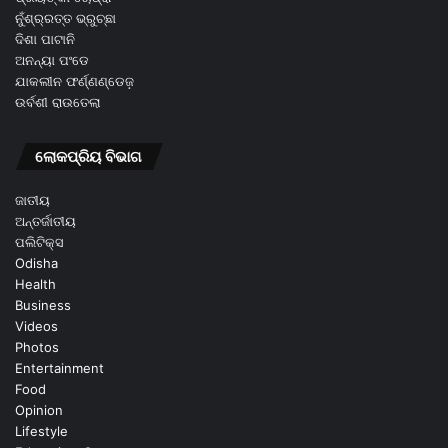
ନୁଁଶ୍ର୍ରତ୍ତ ଭ୍ରୁଚ୍ଛା
ଦିଶା ପାଟାନି
ଅନନ୍ୟା ପଂଡେ
ଯାକଲୀନ ଫର୍ଣ୍ଣଣ୍ଡେଜ଼
ଉର୍ବଶୀ ରାଉତେଲା
ଲୋକପ୍ରିୟ ବିଭାଗ
ଜାତୀୟ
ଅନ୍ତର୍ଜାତୀୟ
ପଲିଟିକ୍ସ
Odisha
Health
Business
Videos
Photos
Entertainment
Food
Opinion
Lifestyle