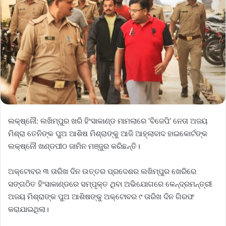
ଲକ୍ଷ୍ନୌ: ଲଖିମ୍‌ପୁର ଖରି ହିଂସାକାଣ୍ଡ ମାମଲାରେ ‘ବିଜେପି’ ନେତା ଅଜୟ
ମିଶ୍ରା ତେନିଙ୍କ ପୁଅ ଆଶିଷ ମିଶ୍ରାଙ୍କୁ ଆଜି ଆହ୍ଲାବାଦ ହାଇକୋର୍ଟଙ୍କ
ଲକ୍ଷ୍ନୌ ଖଣ୍ଡପୀଠ ଜାମିନ ମଞ୍ଜୁର କରିଛନ୍ତି।
ଅକ୍ଟୋବର ୩ ତାରିଖ ଦିନ ଉତ୍ତର ପ୍ରଦେଶର ଲଖିମ୍‌ପୁର ଖେରିରେ
ସଙ୍ଗଠିତ ହିଂସାକାଣ୍ଡରେ ସମ୍ପୃକ୍ତ ଥିବା ଅଭିଯୋଗରେ କେନ୍ଦ୍ରମନ୍ତ୍ରୀ
ଅଜୟ ମିଶ୍ରାଙ୍କ ପୁଅ ଆଶିଷଙ୍କୁ ଅକ୍ଟୋବର ୯ ତାରିଖ ଦିନ ଗିରଫ
କରାଯାଇଥିଲା।