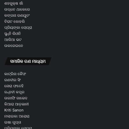
ଶହରୁକ୍ଷ ଖାଁ
ଉଦ୍ଧବ ଥାକେରେ
କଙ୍ଗନା ରଣୟୁତଂ
ବିରାଟ କୋହଲି
ପ୍ରିୟଙ୍କା ଚୋପ୍ରା
ସୁନ୍ନି ଲିଓନି
ଆଲିଆ ଭଟ
ଉକରେଇନେ
ସମାଜିକ ଗଣ ମାଧ୍ୟମ
କାଟ୍ରିନା କୈଫ
ରଣବୀର ସିଂ
ନୋରା ଫତେହି
ଜନ୍ହବୀ କପୂର
ଉରଃଫି ଜାଭେଦ
କିଆରା ଆଡ଼ଭାନୀ
Kriti Sanon
ମଲାଇକା ଅରୋରା
ଇଷା ଗୁପ୍ତା
ପ୍ରିୟଙ୍କା ଚୋପ୍ରା