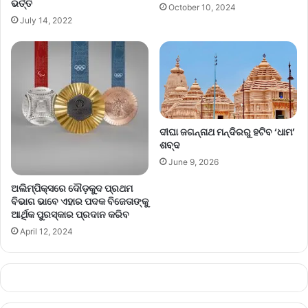
ଭର୍ତ୍ତି
October 10, 2024
July 14, 2022
ଦୀଘା ଜଗନ୍ନାଥ ମନ୍ଦିରରୁ ହଟିବ ‘ଧାମ’
ଶବ୍ଦ
June 9, 2026
ଅଲିମ୍ପିକ୍ସରେ ଦୌଡ଼କୁଦ ପ୍ରଥମ
ବିଭାଗ ଭାବେ ଏହାର ପଦକ ବିଜେତାଙ୍କୁ
ଆର୍ଥିକ ପୁରସ୍କାର ପ୍ରଦାନ କରିବ
April 12, 2024