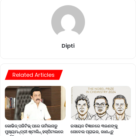
Dipti
Related Articles
କୋଭିଡ୍ ପଜିଟିଭ୍ ପରେ ତାମିଲନାଡୁ
ରସାୟନ ବିଜ୍ଞାନରେ ୩ଜଣଙ୍କୁ
ମୁଖ୍ୟମନ୍ତ୍ରୀ ଷ୍ଟାଲିନ୍ ହସ୍ପିଟାଲରେ
ନୋବେଲ ପ୍ରାଇଜ, ଜାଣନ୍ତୁ