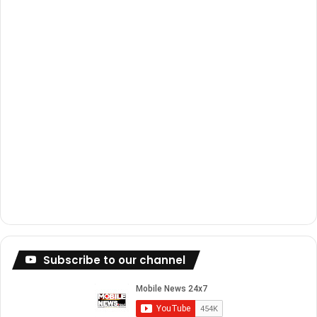
k
a
m
Subscribe to our channel