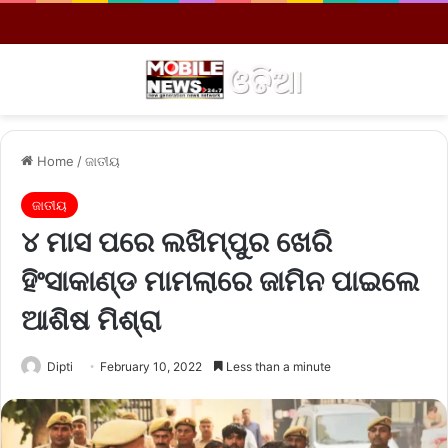
Menu
S
Home
/
ଜାତୀୟ
ଜାତୀୟ
୪ ମାସ ପରେ ଲଖିମ୍‌ପୁର ଖେରି
ହିଂସାକାଣ୍ଡ ମାମଲାରେ ଜାମିନ ପାଇଲେ
ଆଶିଷ ମିଶ୍ରା
Dipti
February 10, 2022
Less than a minute