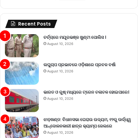
Recent Posts
ଚର୍ଚ୍ଚାରେ ମୟୂରଭଞ୍ଜ ଖୁଣ୍ଟା ପୋଲିସ ।
August 10, 2026
ଲଘୁଚାପ ପ୍ରଭାବରେ ଓଡ଼ିଶାରେ ପ୍ରବଳ ବର୍ଷା
August 10, 2026
ଭାରତ ଓ ରୁଷ୍ ମଧ୍ୟରେ ଟ୍ରେନ ଚଳାଚଳ ହୋଇପାରେ।
August 10, 2026
ଝାଡ଼ଖଣ୍ଡ: ବିଧାନସଭା ଘେରାଉ ଉଦ୍ୟମ, ୧୨ରୁ ଊର୍ଦ୍ଧ୍ୱ
ଆନ୍ଦୋଳନକାରୀ ଛାତ୍ର କ୍ୟାମ୍ପ ଜେଲରେ
August 10, 2026