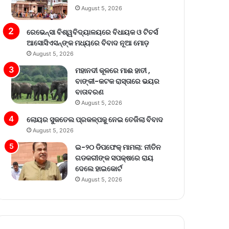
August 5, 2026
ରେଭେନ୍ସା ବିଶ୍ୱବିଦ୍ୟାଳୟରେ ବିଧାୟକ ଓ ଟିଚର୍ସ
ଆସୋସିଏସନ୍‌ଙ୍କ ମଧ୍ୟରେ ବିବାଦ ନୂଆ ମୋଡ଼
August 5, 2026
ମହାନଦୀ କୂଳରେ ମାଈ ହାତୀ ,
ବାଙ୍କୀ-କଟକ ରାସ୍ତାରେ ଭୟର
ବାତାବରଣ
August 5, 2026
ଲୋୟର ସୁକତେଲ ପ୍ରକଳ୍ପକୁ ନେଇ ତେଜିଲା ବିବାଦ
August 5, 2026
ଇ-୨୦ ଡିପଫେକ୍ ମାମଲା: ନୀତିନ
ଗଡକରୀଙ୍କ ସପକ୍ଷରେ ରାୟ
ଦେଲେ ହାଇକୋର୍ଟ
August 5, 2026