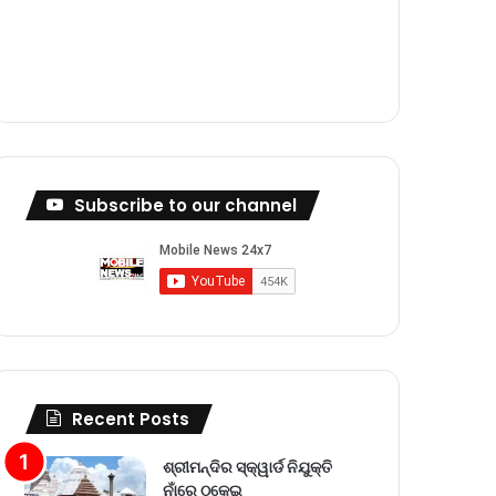
m
Subscribe to our channel
Recent Posts
ଶ୍ରୀମନ୍ଦିର ସ୍କ୍ୱାର୍ଡ ନିଯୁକ୍ତି
ନାଁରେ ଠକେଇ