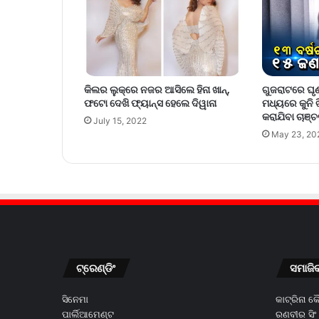
କିଲର ଲୁକ୍‌ରେ ନଜର ଆସିଲେ ହିନା ଖାନ୍‌,
ଗୁଜରାଟରେ ଘୃଣ୍
ଫଟୋ ଦେଖି ଫ୍ୟାନ୍ସ ହେଲେ ଦିୱାନା
ମଧ୍ୟରେ କୁନି ଝ
କରାଯିବା ଚାଞ
July 15, 2022
May 23, 20
ଟ୍ରେଣ୍ଡିଂ
ସମାଜି
ସିନେମା
କାଟ୍ରିନା 
ପାର୍ଲିଆମେଣ୍ଟ
ରଣବୀର ସିଂ