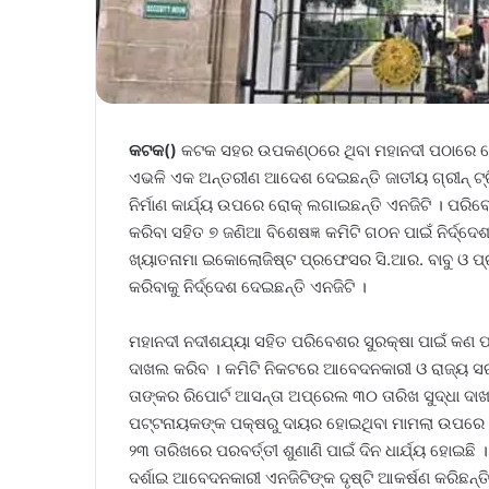
କଟକ()
କଟକ ସହର ଉପକଣ୍ଠରେ ଥିବା ମହାନଦୀ ପଠାରେ କୌଣସ
ଏଭଳି ଏକ ଅନ୍ତରୀଣ ଆଦେଶ ଦେଇଛନ୍ତି ଜାତୀୟ ଗ୍ରୀନ୍ ଟ୍ର
ନିର୍ମାଣ କାର୍ଯ୍ୟ ଉପରେ ରୋକ୍ ଲଗାଇଛନ୍ତି ଏନଜିଟି । ପରି
କରିବା ସହିତ ୭ ଜଣିଆ ବିଶେଷଜ୍ଞ କମିଟି ଗଠନ ପାଇଁ ନିର୍ଦ୍ଦେଶ
ଖ୍ୟାତନାମା ଇକୋଲୋଜିଷ୍ଟ ପ୍ରଫେସର ସି.ଆର. ବାବୁ ଓ ପ୍ର
କରିବାକୁ ନିର୍ଦ୍ଦେଶ ଦେଇଛନ୍ତି ଏନଜିଟି ।
ମହାନଦୀ ନଦୀଶଯ୍ୟା ସହିତ ପରିବେଶର ସୁରକ୍ଷା ପାଇଁ କଣ ପ
ଦାଖଲ କରିବ । କମିଟି ନିକଟରେ ଆବେଦନକାରୀ ଓ ରାଜ୍ୟ ସରକା
ତାଙ୍କର ରିପୋର୍ଟ ଆସନ୍ତା ଅପ୍ରେଲ ୩୦ ତାରିଖ ସୁଦ୍ଧା ଦାଖ
ପଟ୍ଟନାୟକଙ୍କ ପକ୍ଷରୁ ଦାୟର ହୋଇଥିବା ମାମଲା ଉପରେ ଶୁଣାଣ
୨୩ ତାରିଖରେ ପରବର୍ତ୍ତୀ ଶୁଣାଣି ପାଇଁ ଦିନ ଧାର୍ଯ୍ୟ ହୋଇଛ
ଦର୍ଶାଇ ଆବେଦନକାରୀ ଏନଜିଟିଙ୍କ ଦୃଷ୍ଟି ଆକର୍ଷଣ କରିଛନ୍ତି