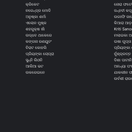
କ୍ରିକେଟ
ନୋରା ଫତେହ
ନରେନ୍ଦ୍ର ମୋଦି
ଜନ୍ହବୀ କପ
ଅନୁଷ୍କା ଶର୍ମା
ଉରଃଫି ଜା
ଏଲୋନ ମୁଷ୍କ
କିଆରା ଆଡ଼
ଶହରୁକ୍ଷ ଖାଁ
Kriti Sano
ଉଦ୍ଧବ ଥାକେରେ
ମଲାଇକା ଅ
କଙ୍ଗନା ରଣୟୁତଂ
ଇଷା ଗୁପ୍ତା
ବିରାଟ କୋହଲି
ପ୍ରିୟଙ୍କା 
ପ୍ରିୟଙ୍କା ଚୋପ୍ରା
ନୁଁଶ୍ର୍ରତ୍ତ 
ସୁନ୍ନି ଲିଓନି
ଦିଶା ପାଟାନି
ଆଲିଆ ଭଟ
ଅନନ୍ୟା ପଂ
ଉକରେଇନେ
ଯାକଲୀନ ଫର
ଉର୍ବଶୀ ରା