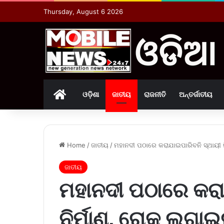
Thursday, August 6 2026
Home
ଓଡ଼ିଶା
ଜାତୀୟ
ରାଜନୀତି
ଅନ୍ତର୍ଜାତୀୟ
Home
/
ଜାତୀୟ
/
ମହାନଦୀ ପଠାରେ କରାଯାଇପାରିବନି ସ୍ଥାୟୀ ନିର
ଜାତୀୟ
ମହାନଦୀ ପଠାରେ କରା
ନିର୍ମାଣ, ରୋକ୍ ଲଗାଇଲା