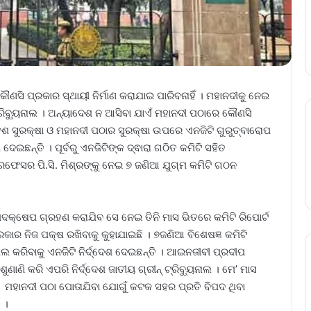
ି ପ୍ରକାର ସ୍ଥାୟୀ ନିର୍ମାଣ କରାଯାଇ ପାରିବନାହିଁ । ମହାନଦୀକୁ ନେଇ
ିବ୍ୟୁନାଲ । ଅନ୍ୟାଦେଶ ନ ଆସିବା ଯାଏଁ ମହାନଦୀ ପଠାରେ କୌଣସି
ବେଶ ସୁରକ୍ଷା ଓ ମହାନଦୀ ପଠାର ସୁରକ୍ଷା ଉପରେ ଏନଜିଟି ଗୁରୁତ୍ବାରୋପ
 ଦେଇଛନ୍ତି । ପୂର୍ବରୁ ଏନଜିଟିଙ୍କ ଦ୍ଵାରା ଗଠିତ କମିଟି ସହିତ
ଫେସର ପି.ସି. ମିଶ୍ରଙ୍କୁ ନେଇ ୭ ଜଣିଆ ଯୁଗ୍ମ କମିଟି ଗଠନ
ଦକ୍ଷେପ ଗ୍ରହଣ କରାଯିବ ସେ ନେଇ ତିନି ମାସ ଭିତରେ କମିଟି ରିପୋର୍ଟ
ର ନିଜ ପକ୍ଷ ରଖିବାକୁ କୁହାଯାଇଛି । ୭ଜଣିଆ ବିଶେଷଜ୍ଞ କମିଟି
ଲ କରିବାକୁ ଏନଜିଟି ନିର୍ଦ୍ଦେଶ ଦେଇଛନ୍ତି । ଆଇନଜୀବୀ ପ୍ରଦୀପ
ି କରି ଏପରି ନିର୍ଦ୍ଦେଶ ଜାତୀୟ ଗ୍ରୀନ୍ ଟ୍ରିବ୍ୟୁନାଲ । ମେ’ ମାସ
ି । ମହାନଦୀ ପଠା ପୋତାଯିବା ଯୋଗୁଁ କଟକ ସହର ପ୍ରତି ବିପଦ ଥିବା
 ।