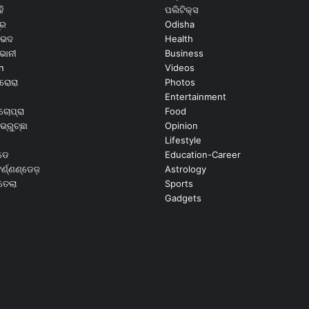
ି
ପଲିଟିକ୍ସ
ୂର
Odisha
ଭେଦ
Health
ଭାନୀ
Business
n
Videos
ରୋରା
Photos
Entertainment
ଚୋପ୍ରା
Food
ଭ୍ରୁଚ୍ଛା
Opinion
Lifestyle
ଡେ
Education-Career
୍ଣ୍ଣଣ୍ଡେଜ଼
Astrology
ଉତେଲା
Sports
Gadgets