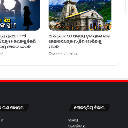
ୟ ପ୍ରଥା: ୮ ବର୍ଷ
ଆସନ୍ତା ମେ ୧୦ ଅକ୍ଷୟ ତୃତୀୟାରେ ବାବା
ିଅକୁ ୧୫ ଜଣଙ୍କୁ ବିକ୍ରି
କେଦାରନାଥଙ୍କ ମନ୍ଦିର ଖୋଲିବାକୁ
୍ଚଲ୍ୟ ଖେଳାଇ ଦେଇଛି
ଯାଉଛି
23
March 28, 2024
କ ଗଣ ମାଧ୍ୟମ
ଲୋକପ୍ରିୟ ବିଭାଗ
କୈଫ
ଜାତୀୟ
ଅନ୍ତର୍ଜାତୀୟ