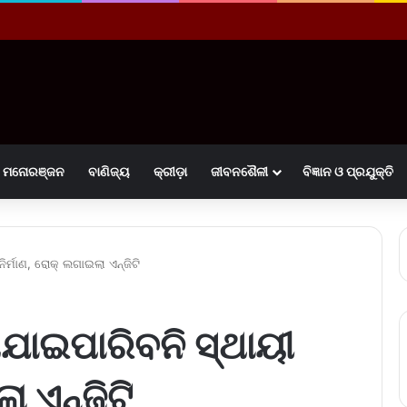
ମନୋରଞ୍ଜନ
ବାଣିଜ୍ୟ
କ୍ରୀଡ଼ା
ଜୀବନଶୈଳୀ
ବିଜ୍ଞାନ ଓ ପ୍ରଯୁକ୍ତି
୍ମାଣ, ରୋକ୍ ଲଗାଇଲା ଏନ୍‌ଜିଟି
ଯାଇପାରିବନି ସ୍ଥାୟୀ
 ଏନ୍‌ଜିଟି