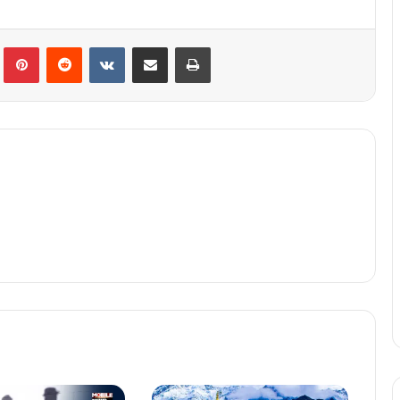
lr
Pinterest
Reddit
VKontakte
Share via Email
Print