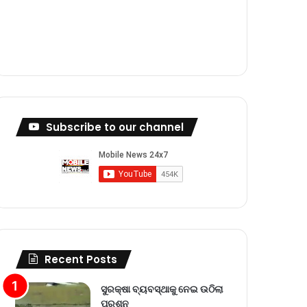
m
Subscribe to our channel
Recent Posts
ସୁରକ୍ଷା ବ୍ୟବସ୍ଥାକୁ ନେଇ ଉଠିଲା
ପ୍ରଶ୍ନ