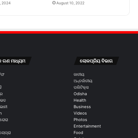
, 2024
August 10, 2022
କ ଗଣ ମାଧ୍ୟମ
ଲୋକପ୍ରିୟ ବିଭାଗ
କୈଫ
ଜାତୀୟ
ଅନ୍ତର୍ଜାତୀୟ
ି
ପଲିଟିକ୍ସ
ୂର
Odisha
ଭେଦ
Health
ଭାନୀ
Business
n
Videos
ରୋରା
Photos
Entertainment
ଚୋପ୍ରା
Food