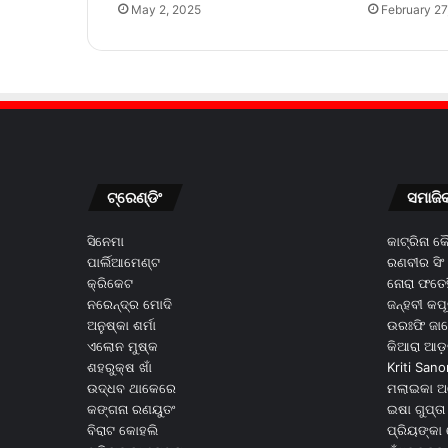
May 2, 2025
February 27
ଟ୍ରେଣ୍ଡିଂ
ସମାଜି
ସିନେମା
କାଟ୍ରିନା 
ପାର୍ଲିଆମେଣ୍ଟ
ରଣବୀର ସିଂ
କ୍ରିକେଟ
ନୋରା ଫତେହ
ନରେନ୍ଦ୍ର ମୋଦି
ଜନ୍ହବୀ କପ
ଅନୁଷ୍କା ଶର୍ମା
ଉରଃଫି ଜା
ଏଲୋନ ମୁଷ୍କ
କିଆରା ଆଡ଼
ଶହରୁକ୍ଷ ଖାଁ
Kriti Sano
ଉଦ୍ଧବ ଥାକେରେ
ମଲାଇକା ଅ
କଙ୍ଗନା ରଣୟୁତଂ
ଇଷା ଗୁପ୍ତା
ବିରାଟ କୋହଲି
ପ୍ରିୟଙ୍କା 