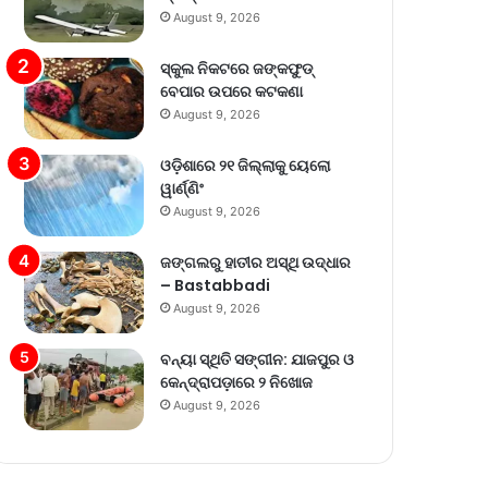
August 9, 2026
ସ୍କୁଲ ନିକଟରେ ଜଙ୍କଫୁଡ୍
ବେପାର ଉପରେ କଟକଣା
August 9, 2026
ଓଡ଼ିଶାରେ ୨୧ ଜିଲ୍ଲାକୁ ୟେଲୋ
ୱାର୍ଣ୍ଣିଂ
August 9, 2026
ଜଙ୍ଗଲରୁ ହାତୀର ଅସ୍ଥି ଉଦ୍ଧାର
– Bastabbadi
August 9, 2026
ବନ୍ୟା ସ୍ଥିତି ସଙ୍ଗୀନ: ଯାଜପୁର ଓ
କେନ୍ଦ୍ରାପଡ଼ାରେ ୨ ନିଖୋଜ
August 9, 2026