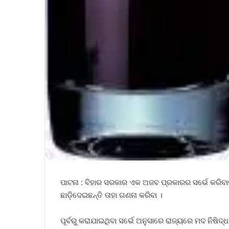
ପାଟନା : ବିହାର ସରକାର ଏକ ଅଜବ ପ୍ରକାରର ସର୍ଭେ କରିବା
ଛାଡ଼ିଦେଇଛନ୍ତି ତାହା ଗଣନା କରିବା ।
ପୂର୍ବରୁ କରାଯାଇଥିବା ସର୍ଭେ ଅନୁସାରେ ରାଜ୍ୟରେ ମଦ ନିଷ