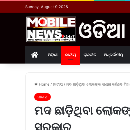
Sunday, August 9 2026
Home
ଓଡ଼ିଶା
ଜାତୀୟ
ରାଜନୀତି
ଅନ୍ତର୍ଜାତୀୟ
Home
/
ଜାତୀୟ
/
ମଦ ଛାଡ଼ିଥିବା ଲୋକଙ୍କ ଗଣନା କରିବେ ବି
ଜାତୀୟ
ମଦ ଛାଡ଼ିଥିବା ଲୋକଙ
ସରକାର