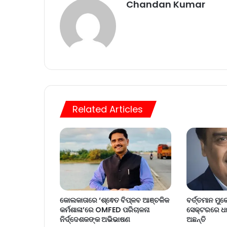
Chandan Kumar
Related Articles
କୋଲକାତାରେ ‘ଶ୍ଵେତ ବିପ୍ଳବ ଆଞ୍ଚଳିକ
ବର୍ତ୍ତମାନ ମ
କର୍ମଶାଳା’ରେ OMFED ପରିଚାଳନା
ସେକ୍ଟରରେ ଧମା
ନିର୍ଦ୍ଦେଶକଙ୍କ ଅଭିଭାଷଣ
ଅଛନ୍ତି