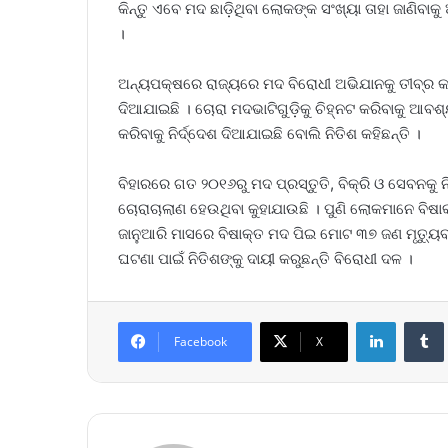
କିନ୍ତୁ ଏବେ ମଦ ଛାଡ଼ିଥିବା ଲୋକଙ୍କ ସଂଖ୍ୟା ତାହା ଜାଣିବାକ
।
ଅନ୍ୟପକ୍ଷରେ ରାଜ୍ୟରେ ମଦ ବିରୋଧୀ ଅଭିଯାନକୁ ତୀବ୍ର କରିବା
ଦିଆଯାଇଛି । ଚୋରା ମଦଭାଟିଗୁଡ଼ିକୁ ଚିହ୍ନଟ କରିବାକୁ ଆବ
କରିବାକୁ ନିର୍ଦ୍ଦେଶ ଦିଆଯାଇଛି ବୋଲି ନିତିଶ କହିଛନ୍ତି ।
ବିହାରରେ ଗତ ୨୦୧୬ରୁ ମଦ ପ୍ରସ୍ତୁତି, ବିକ୍ରି ଓ ସେବନକୁ ନ
ଚୋରାଚାଲାଣ ହେଉଥିବା କୁହାଯାଉଛି । ପୁଣି ଲୋକମାନେ ବିଷା
ଜାନୁଆରି ମାସରେ ବିଷାକ୍ତ ମଦ ପିଇ ମୋଟ ୩୭ ଜଣ ମୃତ୍ୟୁବ
ଘଟଣା ପାଇଁ ନିତିଶଙ୍କୁ ଦାୟୀ କରୁଛନ୍ତି ବିରୋଧୀ ଦଳ ।
LinkedIn
Tumb
Facebook
X