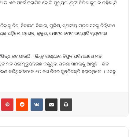
ୁ ଆଉ ଏକ ସର୍ଭେ କରାଯିବ ବୋଲି ମୁଖ୍ୟମନ୍ତ୍ରୀ ନିତିଶ କୁମାର କହିଛନ୍ତି
କୁ ନିଶା ନିବାରଣ ବିଭାଗ, ପୁଲିସ, ସ୍ଥାନୀୟ ପ୍ରଶାସନକୁ ନିର୍ଦ୍ଦେଶ
ଶ୍ୟକ ପଡ଼ିଲେ ଡ୍ରୋନ, କୁକୁର, ମୋଟର ବୋଟ ଇତ୍ୟାଦି ବ୍ୟବହାର
ିଷିଦ୍ଧ କରାଯାଉଛି । କିନ୍ତୁ ରାଜ୍ୟରେ ବିପୁଳ ପରିମାଣରେ ମଦ
କ୍ତ ମଦ ପିଇ ମୃତ୍ୟୁବରଣ କରୁଥିବା ଘଟଣା ସାମନାକୁ ଆସୁଛି । ଗତ
ରଣ କରିଥିବାବେଳେ ୫୦ ଜଣ ନିଜର ଦୃଷ୍ଟିଶକ୍ତି ହରାଇଥିଲେ । ଏସବୁ
lr
Pinterest
Reddit
VKontakte
Share via Email
Print