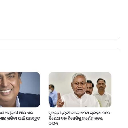
ୁକେଶ ଅମ୍ବାନୀ ଆଉ ଏକ
ମୁଖ୍ୟମନ୍ତ୍ରୀ ଭାବେ ଶପଥ ଗ୍ରହଣ ପରେ
ଲ କରିବା ପାଇଁ ପ୍ରସ୍ତୁତ
ବିରୋଧୀ ଦଳ ବିଜେପିକୁ ଟା‌ର୍ଗେଟ କଲେ
ନିତୀଶ