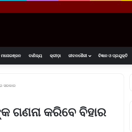
ମନୋରଞ୍ଜନ
ବାଣିଜ୍ୟ
କ୍ରୀଡ଼ା
ଜୀବନଶୈଳୀ
ବିଜ୍ଞାନ ଓ ପ୍ରଯୁକ୍ତି
ହାର ସରକାର
୍କ ଗଣନା କରିବେ ବିହାର