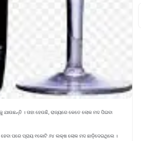
କୁ ଯାଉଛନ୍ତି । ତାହା ହେଉଛି, ରାଜ୍ୟରେ କେତେ ଲୋକ ମଦ ପିଇବା
ିଦ୍ଧ ହେବା ପରେ ପ୍ରାୟ ୧କୋଟି ୬୪ ଲକ୍ଷ ଲୋକ ମଦ ଛାଡ଼ିଦେଇଥିଲେ ।