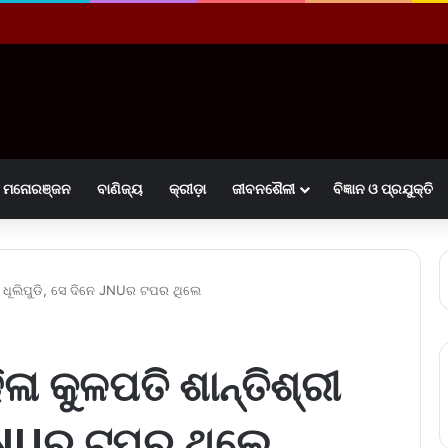
ମନୋରଞ୍ଜନ
ବାଣିଜ୍ୟ
କ୍ରୀଡ଼ା
ଜୀବନଶୈଳୀ
ବିଜ୍ଞାନ ଓ ପ୍ରଯୁକ୍ତି
 ଧୂଲିପୁଡି, ସେ ଦିନେ JNUର ଟପର ଥିଲେ
 କୁଳପତି ଶାନ୍ତିଶ୍ରୀ
େ JNUର ଟପର ଥିଲେ