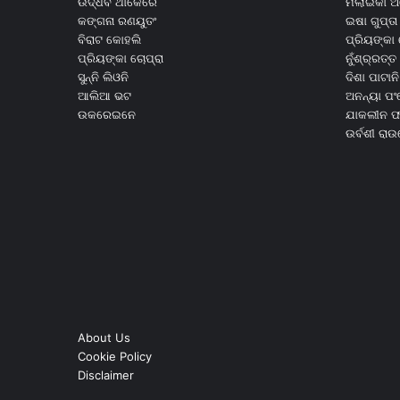
ଉଦ୍ଧବ ଥାକେରେ
ମଲାଇକା ଅ
କଙ୍ଗନା ରଣୟୁତଂ
ଇଷା ଗୁପ୍ତା
ବିରାଟ କୋହଲି
ପ୍ରିୟଙ୍କା 
ପ୍ରିୟଙ୍କା ଚୋପ୍ରା
ନୁଁଶ୍ର୍ରତ୍ତ 
ସୁନ୍ନି ଲିଓନି
ଦିଶା ପାଟାନି
ଆଲିଆ ଭଟ
ଅନନ୍ୟା ପଂ
ଉକରେଇନେ
ଯାକଲୀନ ଫର
ଉର୍ବଶୀ ରା
About Us
Cookie Policy
Disclaimer