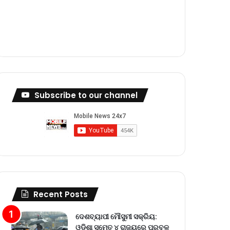
m
Subscribe to our channel
Recent Posts
ଦେଶବ୍ୟାପୀ ମୌସୁମୀ ସକ୍ରିୟ:
ଓଡ଼ିଶା ସମେତ ୪ ରାଜ୍ୟରେ ପ୍ରବଳ