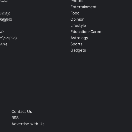
ରୋରା
Photos
Entertainment
ଚୋପ୍ରା
Food
ଭ୍ରୁଚ୍ଛା
Opinion
Lifestyle
ଡେ
Education-Career
୍ଣ୍ଣଣ୍ଡେଜ଼
Astrology
ଉତେଲା
Sports
Gadgets
Contact Us
RSS
Advertise with Us