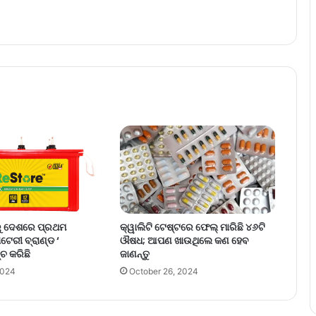
ୁ ଦେଶରେ ପ୍ରଥମ
କ୍ୱାଲିଟି ଟେଷ୍ଟରେ ଫେଲ୍‌ ମାରିଛି ୪୬ଟି
ାଟେରୀ ବ୍ରାଣ୍ଡ ‘
ଔଷଧ; ଆପଣ ଖାଉଥିଲେ କଣ ହେବ
ଚ କରିଛି
ଜାଣନ୍ତୁ
2024
October 26, 2024