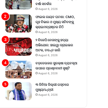
ବର୍ଷା ସତର୍କତା
August 6, 2026
ଫାଇଲ ଗାୟବ ଘଟଣା: CMO,
ଗୃହ ବିଭାଗ ଓ ମୁଖ୍ୟ ସଚିବଙ୍କୁ
କ୍ରାଇମବ୍ରାଞ୍ଚର ଚିଠି
August 6, 2026
୨ ବିଜେପି ନେତାଙ୍କୁ ହତ୍ୟା
ଅଭିଯୋଗ: ହାଇୱା ଡ୍ରାଇଭର
ଅଟକ, ତଦନ୍ତ ଜାରି
August 6, 2026
ବଡ଼ଦେଉଳର ସୁରକ୍ଷା ବ୍ୟବସ୍ଥା
ଉପରେ ପ୍ରଶ୍ନବାଚୀ ସୃଷ୍ଟି
August 6, 2026
୩ ଦିନିଆ ଦିଲ୍ଲୀ ଗସ୍ତରେ
ମୁଖ୍ୟମନ୍ତ୍ରୀ
August 6, 2026