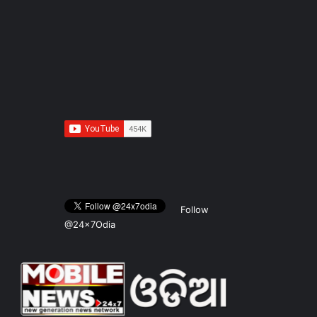
Follow
@24x7Odia