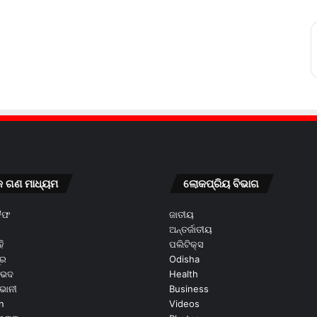
କ ଗଣ ମାଧ୍ୟମ
ଲୋକପ୍ରିୟ ବିଭାଗ
କୈଫ
ଜାତୀୟ
ଅନ୍ତର୍ଜାତୀୟ
ି
ପଲିଟିକ୍ସ
ୂର
Odisha
ଭେଦ
Health
ଭାନୀ
Business
n
Videos