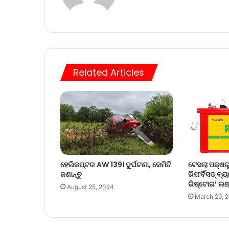
Related Articles
ହେଲିକପ୍ଟର AW 139। ଦୁର୍ଘଟଣା, କେମିତି
ଟେସଲା ପକ୍ଷର
ଜଣାନ୍ତୁ
ରିଫର୍ବିସଡ୍ ବ୍ୟ
ରିଷ୍ଟୋର’ ଲଞ୍
August 25, 2024
March 29, 