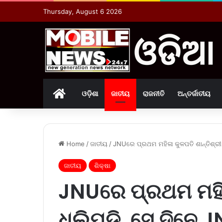
Thursday, August 6 2026
Home
ଓଡ଼ିଶା
ଜାତୀୟ
ରାଜନୀତି
ଅନ୍ତର୍ଜାତୀୟ
Home
/
ଜାତୀୟ
/
JNUରେ ପ୍ରଥମ ମହିଳା କୁଳପତି ଶାନ୍ତିଶ୍ରୀ
ଜାତୀୟ
ଶିକ୍ଷା
JNUରେ ପ୍ରଥମ ମହିଳା
ଧୂଲିପୁଡି, ସେ ଦିନ