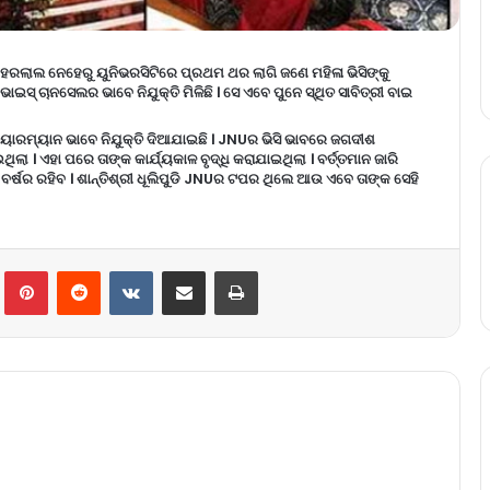
ଜବାହରଲାଲ ନେହେରୁ ୟୁନିଭରସିଟିରେ ପ୍ରଥମ ଥର ଲାଗି ଜଣେ ମହିଳା ଭିସିଙ୍କୁ
ତନ ଭାଇସ୍ ଚାନସେଲର ଭାବେ ନିଯୁକ୍ତି ମିଳିଛି । ସେ ଏବେ ପୁନେ ସ୍ଥିତ ସାବିତ୍ରୀ ବାଇ
ୟାରମ୍ୟାନ ଭାବେ ନିଯୁକ୍ତି ଦିଆଯାଇଛି । JNUର ଭିସି ଭାବରେ ଜଗଦୀଶ
ା । ଏହା ପରେ ତାଙ୍କ କାର୍ଯ୍ୟକାଳ ବୃଦ୍ଧି କରାଯାଇଥିଲା । ବର୍ତ୍ତମାନ ଜାରି
 ୫ ବର୍ଷର ରହିବ । ଶାନ୍ତିଶ୍ରୀ ଧୂଲିପୁଡି JNUର ଟପର ଥିଲେ ଆଉ ଏବେ ତାଙ୍କ ସେହି
lr
Pinterest
Reddit
VKontakte
Share via Email
Print