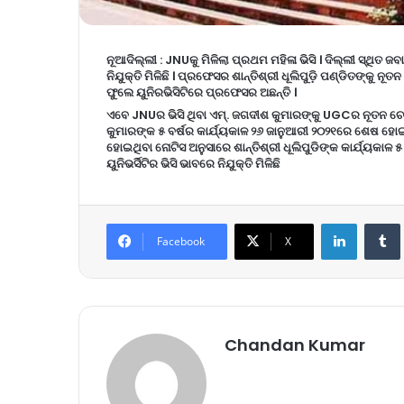
ନୂଆଦିଲ୍ଲୀ :
JNUକୁ ମିଳିଲା ପ୍ରଥମ ମହିଳା ଭିସି । ଦିଲ୍ଲୀ ସ୍ଥିତ 
ନିଯୁକ୍ତି ମିଳିଛି । ପ୍ରଫେସର ଶାନ୍ତିଶ୍ରୀ ଧୂଲିପୁଡ଼ି ପଣ୍ଡିତଙ୍କୁ ନୂ
ଫୁଲେ ୟୁନିରଭିସିଟିରେ ପ୍ରଫେସର ଅଛନ୍ତି ।
ଏବେ JNUର ଭିସି ଥିବା ଏମ୍. ଜଗଦୀଶ କୁମାରଙ୍କୁ UGCର ନୂତନ ଚେ
କୁମାରଙ୍କ ୫ ବର୍ଷର କାର୍ଯ୍ୟକାଳ ୨୬ ଜାନୁଆରୀ ୨୦୨୧ରେ ଶେଷ ହୋଇଥିଲ
ହୋଇଥିବା ନୋଟିସ ଅନୁସାରେ ଶାନ୍ତିଶ୍ରୀ ଧୂଲିପୁଡିଙ୍କ କାର୍ଯ୍ୟକାଳ
ୟୁନିଭର୍ସିଟିର ଭିସି ଭାବରେ ନିଯୁକ୍ତି ମିଳିଛି
LinkedIn
Tumb
Facebook
X
Chandan Kumar