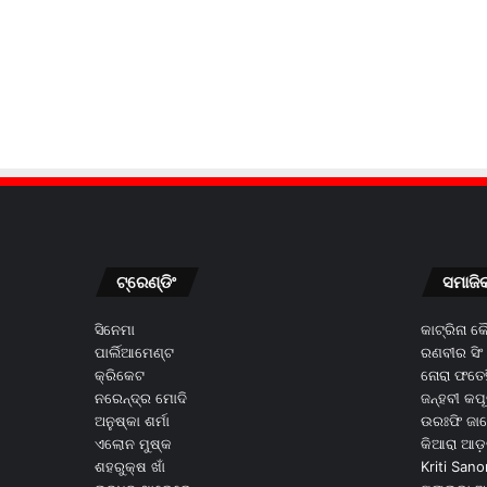
ଟ୍ରେଣ୍ଡିଂ
ସମାଜି
ସିନେମା
କାଟ୍ରିନା 
ପାର୍ଲିଆମେଣ୍ଟ
ରଣବୀର ସିଂ
କ୍ରିକେଟ
ନୋରା ଫତେହ
ନରେନ୍ଦ୍ର ମୋଦି
ଜନ୍ହବୀ କପ
ଅନୁଷ୍କା ଶର୍ମା
ଉରଃଫି ଜା
ଏଲୋନ ମୁଷ୍କ
କିଆରା ଆଡ଼
ଶହରୁକ୍ଷ ଖାଁ
Kriti Sano