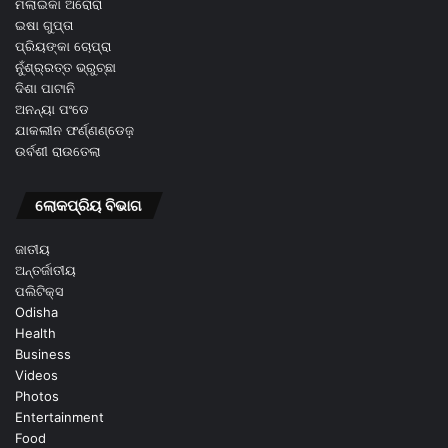
ମଲାଇକା ଅରୋରା
ଇଷା ଗୁପ୍ତା
ପ୍ରିୟଙ୍କା ଚୋପ୍ରା
ନୁଁଶ୍ର୍ରତ୍ତ ଭ୍ରୁଚ୍ଛା
ଦିଶା ପାଟାନି
ଅନନ୍ୟା ପଂଡେ
ଯାକଲୀନ ଫର୍ଣ୍ଣଣ୍ଡେଜ଼
ଉର୍ବଶୀ ରାଉତେଲା
ଲୋକପ୍ରିୟ ବିଭାଗ
ଜାତୀୟ
ଅନ୍ତର୍ଜାତୀୟ
ପଲିଟିକ୍ସ
Odisha
Health
Business
Videos
Photos
Entertainment
Food