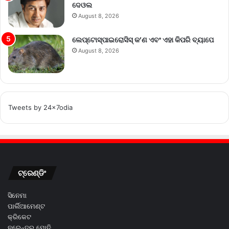
ଦେଓଲ
August 8, 2026
ଲେପ୍ଟୋସ୍ପାଇରୋସିସ୍ କ’ଣ ଏବଂ ଏହା କିପରି ବ୍ୟାପେ
August 8, 2026
Tweets by 24x7odia
ଟ୍ରେଣ୍ଡିଂ
ସିନେମା
ପାର୍ଲିଆମେଣ୍ଟ
କ୍ରିକେଟ
ନରେନ୍ଦ୍ର ମୋଦି