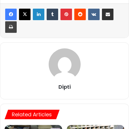
LinkedIn
Tumblr
Pinterest
Reddit
VKontakte
Share via Email
Print
Dipti
Related Articles