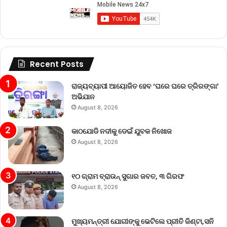
Recent Posts
ରାଜ୍ୟବ୍ୟାପୀ ଆୟୋଜିତ ହେବ ‘ଘରେ ଘରେ ତ୍ରିରଙ୍ଗା’
ଅଭିଯାନ
August 8, 2026
କାଠଯୋଡି ନଦୀକୁ ଡେଇଁ ଯୁବକ ନିଖୋଜ
August 8, 2026
୧୦ ଗ୍ରାମ ବ୍ରାଉନ୍ ସୁଗାର ଜବତ, ୩ ଗିରଫ
August 8, 2026
ମୁଖ୍ୟମନ୍ତ୍ରୀ ଯୋଗୀଙ୍କୁ ଭେଟିଲେ ପ୍ରୀତି ଜିଣ୍ଟା,ସନି