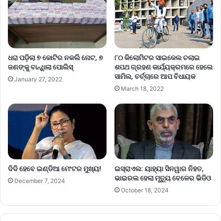
ଧରା ପଡ଼ିଲା ୭ କୋଟିର ନକଲି ନୋଟ, ୭
୮୦ କିଲୋମିଟର ସାଇକେଲ ଚଲାଇ
ଜଣଙ୍କୁ ବାନ୍ଧିଲା ପୋଲିସ୍‌
ଶପଥ ଗ୍ରହଣ କାର୍ଯ୍ୟକ୍ରମରେ ହେଲେ
ସାମିଲ, ଚର୍ଚ୍ଚାରେ ଆପ ବିଧାୟକ
January 27, 2022
March 18, 2022
ଦିଦି ହେବେ ଇଣ୍ଡିଆ ମେଂଟର ମୁଖ୍ୟ!
ଇସ୍ରାଏଲ: ୟାହ୍ୟା ସିନୱାର ନିହତ,
ଭାଇରଲ ହେଲା ମୃତ୍ୟୁ ବେଳେର ଭିଡିଓ
December 7, 2024
October 18, 2024