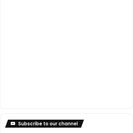
o
e
r
k
a
m
Subscribe to our channel