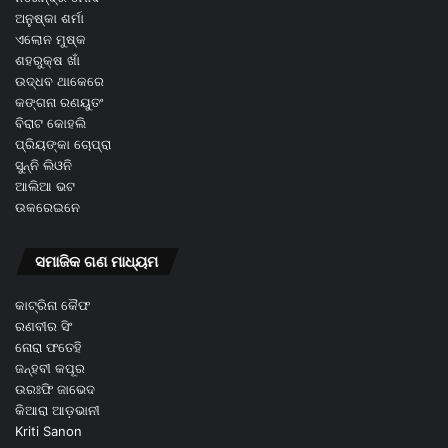
ଅନୁଷ୍କା ଶର୍ମା
ଏଲୋନ ମୁଷ୍କ
ଶହରୁକ୍ଷ ଖାଁ
ଉଦ୍ଧବ ଥାକେରେ
କଙ୍ଗନା ରଣୟୁତଂ
ବିରାଟ କୋହଲି
ପ୍ରିୟଙ୍କା ଚୋପ୍ରା
ସୁନ୍ନି ଲିଓନି
ଆଲିଆ ଭଟ
ଉକରେଇନେ
ସମାଜିକ ଗଣ ମାଧ୍ୟମ
କାଟ୍ରିନା କୈଫ
ରଣବୀର ସିଂ
ନୋରା ଫତେହି
ଜନ୍ହବୀ କପୂର
ଉରଃଫି ଜାଭେଦ
କିଆରା ଆଡ଼ଭାନୀ
Kriti Sanon