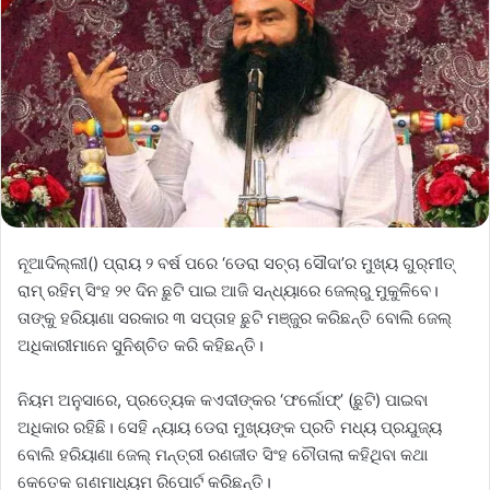
ନୂଆଦିଲ୍ଲୀ() ପ୍ରାୟ ୨ ବର୍ଷ ପରେ ‌‘ଡେରା ସଚ୍ଚା ସୌଦା’ର ମୁଖ୍ୟ ଗୁର୍‌ମୀତ୍‌
ରାମ୍‌ ରହିମ୍‌ ସିଂହ ୨୧ ଦିନ ଛୁଟି ପାଇ ଆଜି ସନ୍ଧ୍ୟାରେ ଜେଲ୍‌ରୁ ମୁକୁଳିବେ।
ତାଙ୍କୁ ହରିୟାଣା ସରକାର ୩ ସପ୍ତାହ ଛୁଟି ମଞ୍ଜୁର କରିଛନ୍ତି ବୋଲି ଜେଲ୍‌
ଅଧିକାରୀମାନେ ସୁନିଶ୍ଚିତ କରି କହିଛନ୍ତି।
ନିୟମ ଅନୁସାରେ, ପ୍ରତ୍ୟେକ କଏଦୀଙ୍କର ‘ଫର୍ଲୋଫ୍‌’ (ଛୁଟି) ପାଇବା
ଅଧିକାର ରହିଛି। ସେହି ନ୍ୟାୟ ଡେରା ମୁଖ୍ୟଙ୍କ ପ୍ରତି ମଧ୍ୟ ପ୍ରଯୁଜ୍ୟ
ବୋଲି ହରିୟାଣା ଜେଲ୍‌ ମନ୍ତ୍ରୀ ରଣଜୀତ ସିଂହ ଚୌତାଲା କହିଥିବା କଥା
କେତେକ ଗଣମାଧ୍ୟମ ରିପୋର୍ଟ କରିଛନ୍ତି।