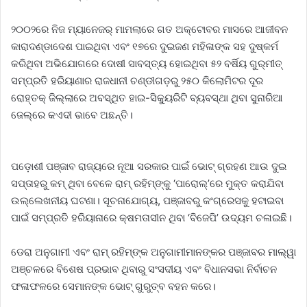
୨୦୦୨ରେ ନିଜ ମ୍ୟାନେଜର୍‌ ମାମଲାରେ ଗତ ଅକ୍ଟୋବର ମାସରେ ଆଜୀବନ
କାରାଦଣ୍ଡାଦେଶ ପାଇଥିବା ଏବଂ ୧୭ରେ ଦୁଇଜଣ ମହିଳାଙ୍କ ସହ ଦୁଷ୍କର୍ମ
କରିଥିବା ଅଭିଯୋଗରେ ଦୋଷୀ ସାବସ୍ତ୍ୟ ହୋଇଥିବା ୫୨ ବର୍ଷିୟ ଗୁର୍‌ମୀତ୍‌
ସମ୍ପ୍ରତି ହରିୟାଣାର ରାଜଧାନୀ ଚଣ୍ଡୀଗଡ଼ରୁ ୨୫୦ କିଲୋମିଟର ଦୂର
ରୋହ୍‌ତକ୍‌ ଜିଲ୍ଲାରେ ଅବସ୍ଥିତ ହାଇ-ସିକ୍ୟୁରିଟି ବ୍ୟବସ୍ଥା ଥିବା ସୁନାରିଆ
ଜେଲ୍‌ରେ କଏଦୀ ଭାବେ ଅଛନ୍ତି।
ପଡ଼ୋଶୀ ପଞ୍ଜାବ ରାଜ୍ୟରେ ନୂଆ ସରକାର ପାଇଁ ଭୋଟ୍‌ ଗ୍ରହଣ ଆଉ ଦୁଇ
ସପ୍ତାହରୁ କମ୍‌ ଥିବା ବେଳେ ରାମ୍‌ ରହିମ୍‌ଙ୍କୁ ‘ପାରୋଲ୍‌’ରେ ମୁକ୍ତ କରାଯିବା
ଉଲ୍ଲେଖନୀୟ ଘଟଣା। ସୂଚନାଯୋଗ୍ୟ, ପଞ୍ଜାବରୁ କଂଗ୍ରେସକୁ ହଟାଇବା
ପାଇଁ ସମ୍ପ୍ରତି ହରିୟାନାରେ କ୍ଷମତାସୀନ ଥିବା ‘ବିଜେପି’ ଉଦ୍ୟମ ଚଳାଇଛି।
ଡେରା ଅନୁଗାମୀ ଏବଂ ରାମ୍‌ ରହିମ୍‌ଙ୍କ ଅନୁଗାମୀମାନଙ୍କର ପଞ୍ଜାବର ମାଲ୍‌ୱା
ଅଞ୍ଚଳରେ ବିଶେଷ ପ୍ରଭାବ ଥିବାରୁ ସଂସଦୀୟ ଏବଂ ବିଧାନସଭା ନିର୍ବାଚନ
ଫଳାଫଳରେ ସେମାନଙ୍କ ଭୋଟ୍‌ ଗୁରୁତ୍ବ ବହନ କରେ।