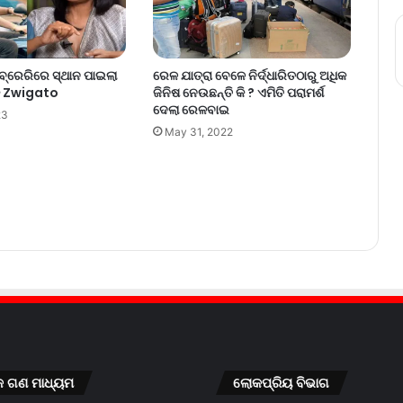
ରେରିରେ ସ୍ଥାନ ପାଇଲା
ରେଳ ଯାତ୍ରା ବେଳେ ନିର୍ଦ୍ଧାରିତଠାରୁ ଅଧିକ
୍କ Zwigato
ଜିନିଷ ନେଉଛନ୍ତି କି ? ଏମିତି ପରାମର୍ଶ
ଦେଲା ରେଳବାଇ
23
May 31, 2022
କ ଗଣ ମାଧ୍ୟମ
ଲୋକପ୍ରିୟ ବିଭାଗ