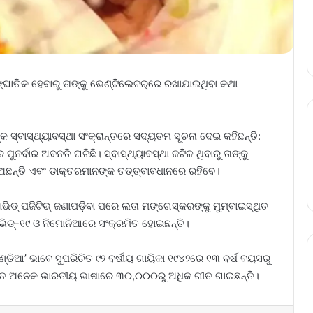
ସାଙ୍ଘାତିକ ହେବାରୁ ତାଙ୍କୁ ଭେଣ୍ଟିଲେଟର୍‌ରେ ରଖାଯାଇଥିବା କଥା
ାଙ୍କ ସ୍ବାସ୍ଥ୍ୟାବସ୍ଥା ସଂକ୍ରାନ୍ତରେ ସଦ୍ୟତମ ସୂଚନା ଦେଇ କହିଛନ୍ତି:
ରେ ପୁନର୍ବାର ଅବନତି ଘଟିଛି। ସ୍ବାସ୍ଥ୍ୟାବସ୍ଥା ଜଟିଳ ଥିବାରୁ ତାଙ୍କୁ
ଅଛନ୍ତି ଏବଂ ଡାକ୍ତରମାନଙ୍କ ତତ୍ତ୍ବାବଧାନରେ ରହିବେ।
ଭିଡ୍‌ ପଜିଟିଭ୍‌ ଜଣାପଡ଼ିବା ପରେ ଲତା ମଙ୍ଗେସ୍‌କରଙ୍କୁ ମୁମ୍ବାଇସ୍ଥିତ
କୋଭିଡ୍‌-୧୯ ଓ ନିମୋନିଆରେ ସଂକ୍ରମିତ ହୋଇଛନ୍ତି।
 ଇଣ୍ଡିଆ’ ଭାବେ ସୁପରିଚିତ ୯୨ ବର୍ଷୀୟ ଗାୟିକା ୧୯୪୨ରେ ୧୩ ବର୍ଷ ବୟସରୁ
ମେତ ଅନେକ ଭାରତୀୟ ଭାଷାରେ ୩୦,୦୦୦ରୁ ଅଧିକ ଗୀତ ଗାଇଛନ୍ତି।