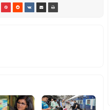
lr
Pinterest
Reddit
VKontakte
Share via Email
Print