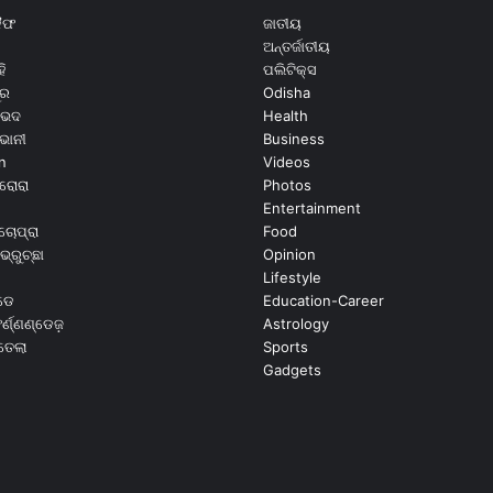
କୈଫ
ଜାତୀୟ
ଅନ୍ତର୍ଜାତୀୟ
ି
ପଲିଟିକ୍ସ
ୂର
Odisha
ଭେଦ
Health
ଭାନୀ
Business
n
Videos
ରୋରା
Photos
Entertainment
ଚୋପ୍ରା
Food
ଭ୍ରୁଚ୍ଛା
Opinion
Lifestyle
ଡେ
Education-Career
୍ଣ୍ଣଣ୍ଡେଜ଼
Astrology
ଉତେଲା
Sports
Gadgets