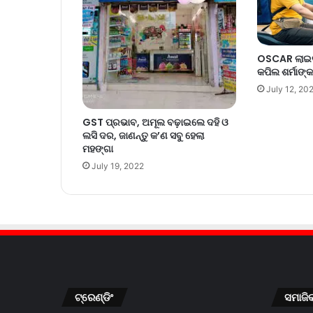
OSCAR ଲାଇବ୍
କପିଲ ଶର୍ମାଙ
July 12, 20
GST ପ୍ରଭାବ, ଅମୂଲ ବଢ଼ାଇଲେ ଦହି ଓ
ଲସି ଦର, ଜାଣନ୍ତୁ କ’ଣ ସବୁ ହେଲା
ମହଙ୍ଗା
July 19, 2022
ଟ୍ରେଣ୍ଡିଂ
ସମାଜି