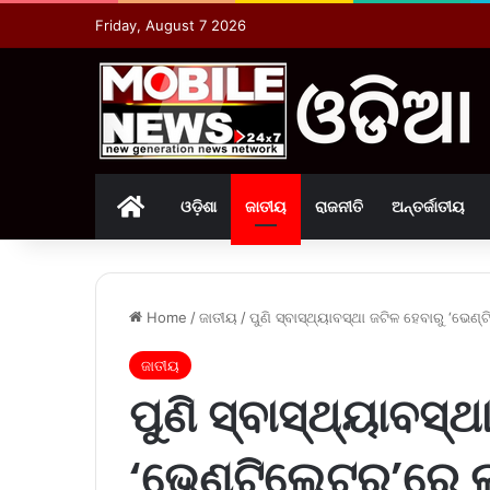
Friday, August 7 2026
Home
ଓଡ଼ିଶା
ଜାତୀୟ
ରାଜନୀତି
ଅନ୍ତର୍ଜାତୀୟ
Home
/
ଜାତୀୟ
/
ପୁଣି ସ୍ବାସ୍ଥ୍ୟାବସ୍ଥା ଜଟିଳ ହେବାରୁ ‘ଭେଣ୍ଟ
ଜାତୀୟ
ପୁଣି ସ୍ବାସ୍ଥ୍ୟାବସ୍ଥ
‘ଭେଣ୍ଟିଲେଟର୍‌’ରେ ଲ