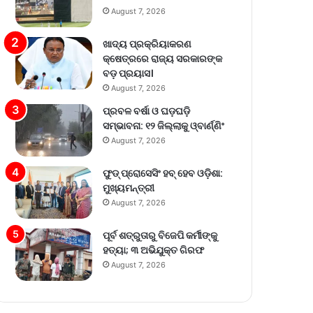
August 7, 2026
ଖାଦ୍ୟ ପ୍ରକ୍ରିୟାକରଣ
କ୍ଷେତ୍ରରେ ରାଜ୍ୟ ସରକାରଙ୍କ
ବଡ଼ ପ୍ରୟାସ।
August 7, 2026
ପ୍ରବଳ ବର୍ଷା ଓ ଘଡ଼ଘଡ଼ି
ସମ୍ଭାବନା: ୧୨ ଜିଲ୍ଲାକୁ ଓ୍ବାର୍ଣ୍ଣିଂ
August 7, 2026
ଫୁଡ୍ ପ୍ରୋସେସିଂ ହବ୍ ହେବ ଓଡ଼ିଶା:
ମୁଖ୍ୟମନ୍ତ୍ରୀ
August 7, 2026
ପୂର୍ବ ଶତ୍ରୁତାରୁ ବିଜେପି କର୍ମୀଙ୍କୁ
ହତ୍ୟା; ୩ ଅଭିଯୁକ୍ତ ଗିରଫ
August 7, 2026