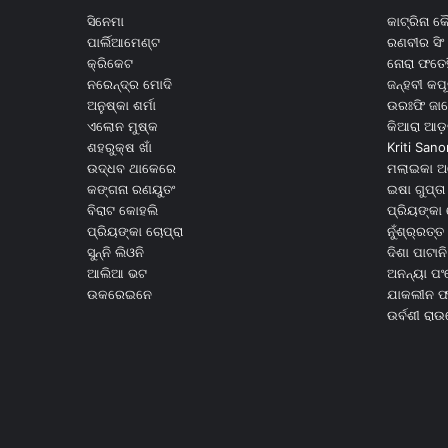
ସିନେମା
କାଟ୍ରିନା 
ପାର୍ଲିଆମେଣ୍ଟ
ରଣବୀର ସିଂ
କ୍ରିକେଟ
ନୋରା ଫତେହ
ନରେନ୍ଦ୍ର ମୋଦି
ଜନ୍ହବୀ କପ
ଅନୁଷ୍କା ଶର୍ମା
ଉରଃଫି ଜା
ଏଲୋନ ମୁଷ୍କ
କିଆରା ଆଡ଼
ଶହରୁକ୍ଷ ଖାଁ
Kriti Sano
ଉଦ୍ଧବ ଥାକେରେ
ମଲାଇକା ଅ
କଙ୍ଗନା ରଣୟୁତଂ
ଇଷା ଗୁପ୍ତା
ବିରାଟ କୋହଲି
ପ୍ରିୟଙ୍କା 
ପ୍ରିୟଙ୍କା ଚୋପ୍ରା
ନୁଁଶ୍ର୍ରତ୍ତ 
ସୁନ୍ନି ଲିଓନି
ଦିଶା ପାଟାନି
ଆଲିଆ ଭଟ
ଅନନ୍ୟା ପଂ
ଉକରେଇନେ
ଯାକଲୀନ ଫର
ଉର୍ବଶୀ ରା