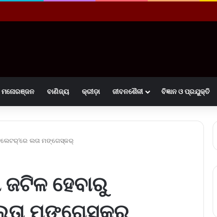
ମନୋରଞ୍ଜନ
ବାଣିଜ୍ୟ
କ୍ରୀଡ଼ା
ଜୀବନଶୈଳୀ
ବିଜ୍ଞାନ ଓ ପ୍ରଯୁକ୍ତି
ିଲେଟର୍‌’ରେ ଲତା ମଙ୍ଗେସ୍‌କର୍‌
ା ଜଟିଳ ହେବାରୁ
ତା ମଙ୍ଗେସ୍‌କର୍‌