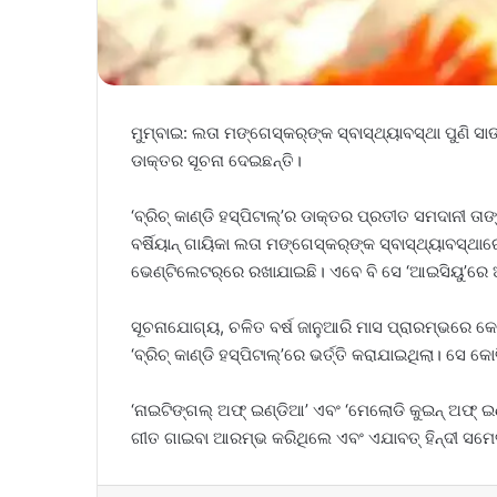
ମୁମ୍ବାଇ: ଲତା ମଙ୍ଗେସ୍‌କର୍‌ଙ୍କ ସ୍ବାସ୍ଥ୍ୟାବସ୍ଥା ପୁଣି 
ଡାକ୍ତର ସୂଚନା ଦେଇଛନ୍ତି।
‘ବ୍ରିଚ୍‌ କାଣ୍ଡି ହସ୍ପିଟାଲ୍‌’ର ଡାକ୍ତର ପ୍ରତୀତ ସମଦାନୀ ତ
ବର୍ଷିୟାନ୍‌ ଗାୟିକା ଲତା ମଙ୍ଗେସ୍‌କର୍‌ଙ୍କ ସ୍ବାସ୍ଥ୍ୟାବସ୍ଥା
ଭେଣ୍ଟିଲେଟର୍‌ରେ ରଖାଯାଇଛି। ଏବେ ବି ସେ ‘ଆଇସିୟୁ’ରେ 
ସୂଚନାଯୋଗ୍ୟ, ଚଳିତ ବର୍ଷ ଜାନୁଆରି ମାସ ପ୍ରାରମ୍ଭରେ କୋ
‘ବ୍ରିଚ୍‌ କାଣ୍ଡି ହସ୍ପିଟାଲ୍‌’ରେ ଭର୍ତ୍ତି କରାଯାଇଥିଲା। ସେ 
‘ନାଇଟିଙ୍ଗଲ୍‌ ଅଫ୍‌ ଇଣ୍ଡିଆ’ ଏବଂ ‘ମେଲୋଡି କୁଇନ୍‌ ଅଫ୍‌
ଗୀତ ଗାଇବା ଆରମ୍ଭ କରିଥିଲେ ଏବଂ ଏଯାବତ୍‌ ହିନ୍ଦୀ ସ