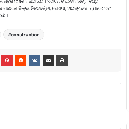
ସେଣ୍ଟର ନିର୍ମାଣ କରାଯାଉଛି । ଏଠାରେ ଉପଭୋକ୍ତାଙ୍କ ତଥ୍ୟ
ରାଜଧାନୀ ଦିଲ୍ଲୀ ନିକଟବର୍ତ୍ତୀ, ନୋଏଡା, ହାଇଦ୍ରାବାଦ, ମୁମ୍ବାଇ ଏବଂ
ଉଛି ।
construction
lr
Pinterest
Reddit
VKontakte
Share via Email
Print