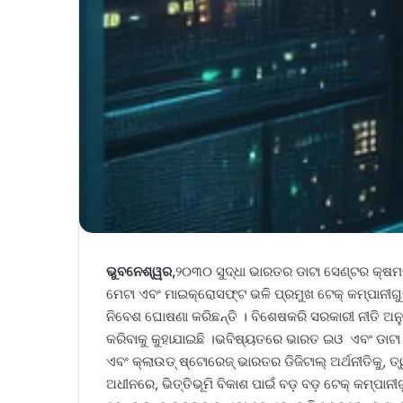
ଭୁବନେଶ୍ୱର,
୨୦୩୦ ସୁଦ୍ଧା ଭାରତର ଡାଟା ସେଣ୍ଟର କ୍ଷମତାକ
ମେଟା ଏବଂ ମାଇକ୍ରୋସଫ୍ଟ ଭଳି ପ୍ରମୁଖ ଟେକ୍ କମ୍ପାନୀଗୁଡ
ନିବେଶ ଘୋଷଣା କରିଛନ୍ତି । ବିଶେଷକରି ସରକାରୀ ନୀତି ଅ
କରିବାକୁ କୁହାଯାଇଛି ।ଭବିଷ୍ୟତରେ ଭାରତ ଇଓ ଏବଂ ଡାଟା 
ଏବଂ କ୍ଲାଉଡ୍ ଷ୍ଟୋରେଜ୍ ଭାରତର ଡିଜିଟାଲ୍ ଅର୍ଥନୀତିକୁ
ଅଧୀନରେ, ଭିତ୍ତିଭୂମି ବିକାଶ ପାଇଁ ବଡ଼ ବଡ଼ ଟେକ୍ କମ୍ପାନୀ