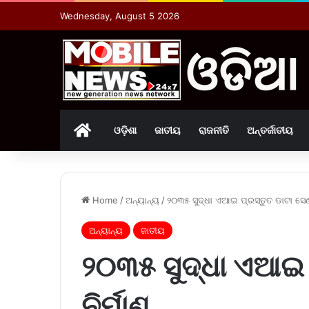
Wednesday, August 5 2026
Home
ଓଡ଼ିଶା
ଜାତୀୟ
ରାଜନୀତି
ଅନ୍ତର୍ଜାତୀୟ
Home
/
ଅନ୍ୟାନ୍ୟ
/
୨୦୩୫ ସୁଦ୍ଧା ଏଆଇ ପ୍ରସ୍ତୁତ ଡାଟା ସେଣ୍
ଅନ୍ୟାନ୍ୟ
ଜାତୀୟ
୨୦୩୫ ସୁଦ୍ଧା ଏଆଇ 
ନିର୍ମାଣ