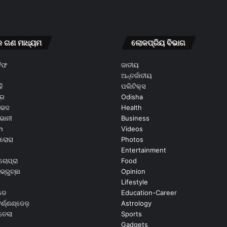
କ ଗଣ ମାଧ୍ୟମ
ଲୋକପ୍ରିୟ ବିଭାଗ
କୈଫ
ଜାତୀୟ
ଅନ୍ତର୍ଜାତୀୟ
ି
ପଲିଟିକ୍ସ
ୂର
Odisha
ଭେଦ
Health
ଭାନୀ
Business
n
Videos
ରୋରା
Photos
Entertainment
ଚୋପ୍ରା
Food
ଭ୍ରୁଚ୍ଛା
Opinion
Lifestyle
ଡେ
Education-Career
୍ଣ୍ଣଣ୍ଡେଜ଼
Astrology
ଉତେଲା
Sports
Gadgets