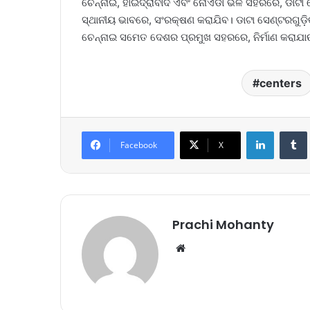
ଚେନ୍ନାଇ, ହାଇଦ୍ରାବାଦ ଏବଂ ନୋଏଡା ଭଳି ସହରରେ, ଡାଟା 
ସ୍ଥାନୀୟ ଭାବରେ, ସଂରକ୍ଷଣ କରାଯିବ। ଡାଟା ସେଣ୍ଟରଗୁଡ଼ିକ 
ଚେନ୍ନାଇ ସମେତ ଦେଶର ପ୍ରମୁଖ ସହରରେ, ନିର୍ମାଣ କରାଯା
centers
LinkedIn
Tumb
Facebook
X
Prachi Mohanty
We
bsi
te