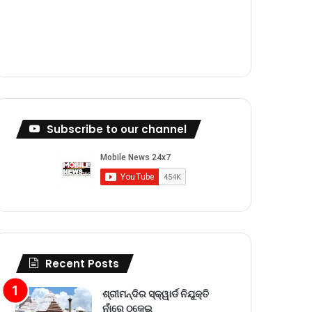
m
Subscribe to our channel
Recent Posts
ଶ୍ରୀମନ୍ଦିର ସ୍କ୍ୱାର୍ଡ ନିଯୁକ୍ତି
ନାଁରେ ଠକେଇ