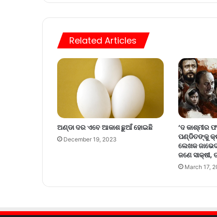
Related Articles
‘ଦ କାଶ୍ମୀର ଫ
ଅଣ୍ଡା ଦର ଏବେ ଆକାଶ ଛୁଆଁ ହୋଇଛି
ପଣ୍ଡିତଙ୍କୁ କ
December 19, 2023
ଲେଖକ ଜାଭେଦ୍‌
ଜଣେ ସାକ୍ଷୀ, 
March 17, 