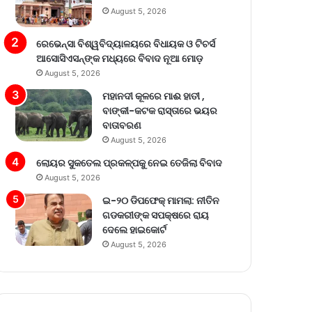
August 5, 2026
ରେଭେନ୍ସା ବିଶ୍ୱବିଦ୍ୟାଳୟରେ ବିଧାୟକ ଓ ଟିଚର୍ସ
ଆସୋସିଏସନ୍‌ଙ୍କ ମଧ୍ୟରେ ବିବାଦ ନୂଆ ମୋଡ଼
August 5, 2026
ମହାନଦୀ କୂଳରେ ମାଈ ହାତୀ ,
ବାଙ୍କୀ-କଟକ ରାସ୍ତାରେ ଭୟର
ବାତାବରଣ
August 5, 2026
ଲୋୟର ସୁକତେଲ ପ୍ରକଳ୍ପକୁ ନେଇ ତେଜିଲା ବିବାଦ
August 5, 2026
ଇ-୨୦ ଡିପଫେକ୍ ମାମଲା: ନୀତିନ
ଗଡକରୀଙ୍କ ସପକ୍ଷରେ ରାୟ
ଦେଲେ ହାଇକୋର୍ଟ
August 5, 2026