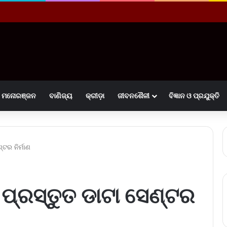
ମନୋରଞ୍ଜନ
ବାଣିଜ୍ୟ
କ୍ରୀଡ଼ା
ଜୀବନଶୈଳୀ
ବିଜ୍ଞାନ ଓ ପ୍ରଯୁକ୍ତି
ଟର ନିର୍ମାଣ
ପ୍ରସ୍ତୁତ ଡାଟା ସେଣ୍ଟର