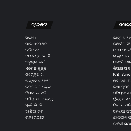
ଟ୍ରେଣ୍ଡିଂ
ସମାଜି
ସିନେମା
କାଟ୍ରିନା 
ପାର୍ଲିଆମେଣ୍ଟ
ରଣବୀର ସିଂ
କ୍ରିକେଟ
ନୋରା ଫତେହ
ନରେନ୍ଦ୍ର ମୋଦି
ଜନ୍ହବୀ କପ
ଅନୁଷ୍କା ଶର୍ମା
ଉରଃଫି ଜା
ଏଲୋନ ମୁଷ୍କ
କିଆରା ଆଡ଼
ଶହରୁକ୍ଷ ଖାଁ
Kriti Sano
ଉଦ୍ଧବ ଥାକେରେ
ମଲାଇକା ଅ
କଙ୍ଗନା ରଣୟୁତଂ
ଇଷା ଗୁପ୍ତା
ବିରାଟ କୋହଲି
ପ୍ରିୟଙ୍କା 
ପ୍ରିୟଙ୍କା ଚୋପ୍ରା
ନୁଁଶ୍ର୍ରତ୍ତ 
ସୁନ୍ନି ଲିଓନି
ଦିଶା ପାଟାନି
ଆଲିଆ ଭଟ
ଅନନ୍ୟା ପଂ
ଉକରେଇନେ
ଯାକଲୀନ ଫର
ଉର୍ବଶୀ ରା