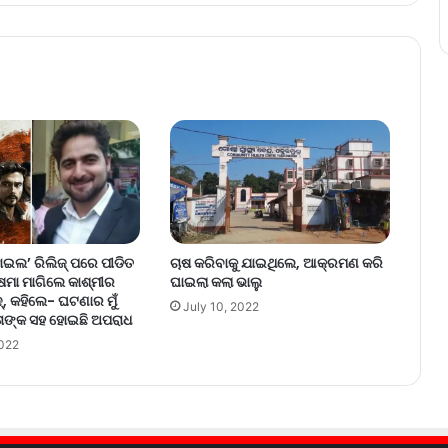
ାଇଲ’ ରିଲିଜ୍‌ ପରେ ପୀଡିତ
ଚାଷ କରିବାକୁ ଯାଇଥିଲେ, ଆକ୍ରମଣ କରି
୍ଷମା ମାଗିଲେ କାଶ୍ମୀର
ଘାଇଲା କଲା ଭାଲୁ
, କହିଲେ- ଘଟଣାର ମୁଁ
July 10, 2022
ତାଙ୍କ ସହ ହୋଇଛି ଅପରାଧ
2022