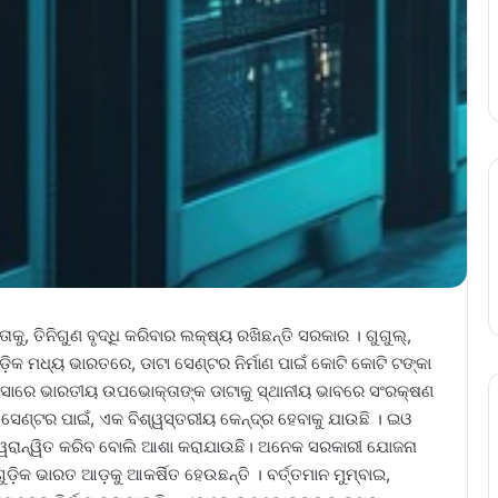
ୁ, ତିନିଗୁଣ ବୃଦ୍ଧି କରିବାର ଲକ୍ଷ୍ୟ ରଖିଛନ୍ତି ସରକାର । ଗୁଗୁଲ୍,
଼ିକ ମଧ୍ୟ ଭାରତରେ, ଡାଟା ସେଣ୍ଟର ନିର୍ମାଣ ପାଇଁ କୋଟି କୋଟି ଟଙ୍କା
ନୁସାରେ ଭାରତୀୟ ଉପଭୋକ୍ତାଙ୍କ ଡାଟାକୁ ସ୍ଥାନୀୟ ଭାବରେ ସଂରକ୍ଷଣ
ସେଣ୍ଟର ପାଇଁ, ଏକ ବିଶ୍ୱସ୍ତରୀୟ କେନ୍ଦ୍ର ହେବାକୁ ଯାଉଛି । ଇଓ
, ତ୍ୱରାନ୍ୱିତ କରିବ ବୋଲି ଆଶା କରାଯାଉଛି। ଅନେକ ସରକାରୀ ଯୋଜନା
ଗୁଡ଼ିକ ଭାରତ ଆଡ଼କୁ ଆକର୍ଷିତ ହେଉଛନ୍ତି । ବର୍ତ୍ତମାନ ମୁମ୍ବାଇ,