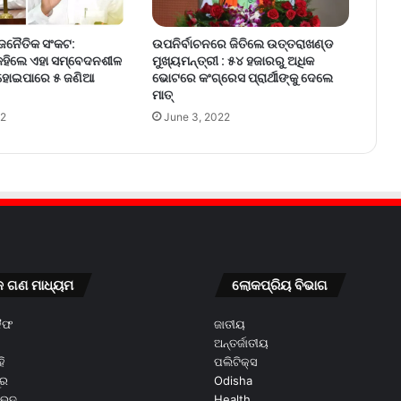
ଉପନିର୍ବାଚନରେ ଜିତିଲେ ଉତ୍ତରାଖଣ୍ଡ
ାଜନୈତିକ ସଂକଟ:
ମୁଖ୍ୟମନ୍ତ୍ରୀ : ୫୪ ହଜାରରୁ ଅଧିକ
 କହିଲେ ଏହା ସମ୍ବେଦନଶୀଳ
ଭୋଟରେ କଂଗ୍ରେସ ପ୍ରାର୍ଥୀଙ୍କୁ ଦେଲେ
 ହୋଇପାରେ ୫ ଜଣିଆ
ମାତ୍
June 3, 2022
22
କ ଗଣ ମାଧ୍ୟମ
ଲୋକପ୍ରିୟ ବିଭାଗ
କୈଫ
ଜାତୀୟ
ଅନ୍ତର୍ଜାତୀୟ
ି
ପଲିଟିକ୍ସ
ୂର
Odisha
ଭେଦ
Health