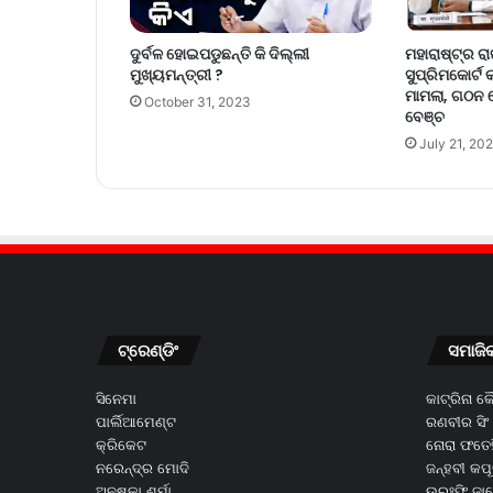
ମହାରାଷ୍ଟ୍ର ର
ଦୁର୍ବଳ ହୋଇପଡୁଛନ୍ତି କି ଦିଲ୍ଲୀ
ସୁପ୍ରିମକୋର୍ଟ
ମୁଖ୍ୟମନ୍ତ୍ରୀ ?
ମାମଲା, ଗଠନ
October 31, 2023
ବେଞ୍ଚ
July 21, 20
ଟ୍ରେଣ୍ଡିଂ
ସମାଜି
ସିନେମା
କାଟ୍ରିନା 
ପାର୍ଲିଆମେଣ୍ଟ
ରଣବୀର ସିଂ
କ୍ରିକେଟ
ନୋରା ଫତେହ
ନରେନ୍ଦ୍ର ମୋଦି
ଜନ୍ହବୀ କପ
ଅନୁଷ୍କା ଶର୍ମା
ଉରଃଫି ଜା