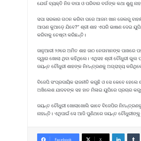
ଯେଉଁ ବ୍ୟକ୍ତି ନିଜ ବାପା ଓ ପରିବାର ବର୍ଗଙ୍କ କଥା ଶୁଣୁ ନ
ସପା ସରକାର ଗଠନ କରିବା ପରେ ଆଜମ ଖାନ ଜେଲରୁ ବାହା
ଆପଣ କୁଆଡ଼େ ଯିବେ?” ଶ୍ରୀ ଶାହ ଏପରି ଭାଷଣ ଦେଇ ୟୁପି
କରିବାକୁ ଚେଷ୍ଟା କରିଛନ୍ତି।
ଜାନୁଆରୀ ୨୬ରେ ଅମିତ ଶାହ ଜାଠ ନେତାମାନଙ୍କ ପାଖରେ ପହଞ
ଦ୍ୱାର ଖୋଲା ଥିବା କହିଥିଲେ। ଏଥିସହ ଶ୍ରୀ ଚୌଧୁରୀ ଭୁଲ ପ
ଜୟନ୍ତ ଚୌଧୁରୀ ଶାହଙ୍କ ନିମନ୍ତ୍ରଣକୁ ଅଗ୍ରାହ୍ୟ କରିଥିଲ
ବିଜେପି ସଂପ୍ରଦାୟିକ ରାଜନୀତି କରୁଛି ଓ ସେ କେବେ ହେଲ
ଅଖିଲେଶ ଯାଦବଙ୍କ ସହ ହାତ ମିଳାଇ ୟୁପିରେ ପ୍ରଚାର କରୁଛ
ଜୟନ୍ତ ଚୌଧୁରୀ ଖୋଲାଖୋଲି ଭାବେ ବିଜେପିର ନିମନ୍ତ୍ରଣକୁ 
ନାହାନ୍ତି। ଏଥିପାଇଁ ସେ ଆଜି ପୁଣିଥରେ ଜୟନ୍ତ ଚୌଧୁରୀଙ
LinkedIn
Tumb
Facebook
X