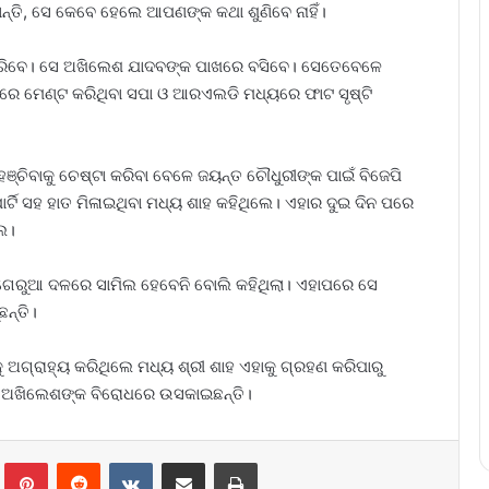
ାହାନ୍ତି, ସେ କେବେ ହେଲେ ଆପଣଙ୍କ କଥା ଶୁଣିବେ ନାହିଁ।
ରିବେ। ସେ ଅଖିଲେଶ ଯାଦବଙ୍କ ପାଖରେ ବସିବେ। ସେତେବେଳେ
ରେ ମେଣ୍ଟ କରିଥିବା ସପା ଓ ଆରଏଲଡି ମଧ୍ୟରେ ଫାଟ ସୃଷ୍ଟି
୍ଚିବାକୁ ଚେଷ୍ଟା କରିବା ବେଳେ ଜୟନ୍ତ ଚୌଧୁରୀଙ୍କ ପାଇଁ ବିଜେପି
ାର୍ଟି ସହ ହାତ ମିଳାଇଥିବା ମଧ୍ୟ ଶାହ କହିଥିଲେ। ଏହାର ଦୁଇ ଦିନ ପରେ
େ।
େ ଗେରୁଆ ଦଳରେ ସାମିଲ ହେବେନି ବୋଲି କହିଥିଲା। ଏହାପରେ ସେ
ନ୍ତି।
ଅଗ୍ରାହ୍ୟ କରିଥିଲେ ମଧ୍ୟ ଶ୍ରୀ ଶାହ ଏହାକୁ ଗ୍ରହଣ କରିପାରୁ
୍କୁ ଅଖିଲେଶଙ୍କ ବିରୋଧରେ ଉସକାଇଛନ୍ତି।
lr
Pinterest
Reddit
VKontakte
Share via Email
Print