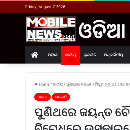
Friday, August 7 2026
Home
ଓଡ଼ିଶା
ଜାତୀୟ
ରାଜନୀତି
ଅନ୍ତର୍ଜାତୀୟ
Home
/
ଜାତୀୟ
/
ପୁଣିଥରେ ଜୟନ୍ତ ଚୌଧୁରୀଙ୍କୁ ଅଖିଲେଶଙ
ଜାତୀୟ
ରାଜନୀତି
ପୁଣିଥରେ ଜୟନ୍ତ ଚୌ
ବିରୋଧରେ ଉସକାଇଲ