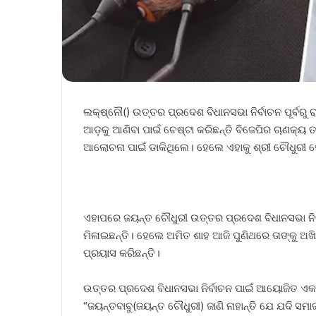
ଲକ୍ଷ୍ନୌ() ଉତ୍ତର ପ୍ରଦେଶ ବିଧାନସଭା ନିର୍ବାଚନ ପୂର୍ବର
ଆଡ଼କୁ ଆଣିବା ପାଇଁ ଚେଷ୍ଟା କରିଛନ୍ତି ବିଜେପିର ଚାଣକ୍ୟ ତଥ
ଆଲୋଚନା ପାଇଁ ଡାକିଥିଲେ। ହେଲେ ଏହାକୁ ଶ୍ରୀ ଚୌଧୁରୀ
ଏହାପରେ ଜୟନ୍ତ ଚୌଧୁରୀ ଉତ୍ତର ପ୍ରଦେଶ ବିଧାନସଭା ନିର୍ବ
ମିଳାଇଛନ୍ତି। ହେଲେ ଅମିତ ଶାହ ଆଜି ପୁଣିଥରେ ତାଙ୍କୁ 
ପ୍ରୟାସ କରିଛନ୍ତି।
ଉତ୍ତର ପ୍ରଦେଶ ବିଧାନସଭା ନିର୍ବାଚନ ପାଇଁ ଆୟୋଜିତ ଏକ 
“ଜୟନ୍ତବାବୁ(ଜୟନ୍ତ ଚୌଧୁରୀ) ଜାଣି ନାହାନ୍ତି ଯେ ଯଦି ସ