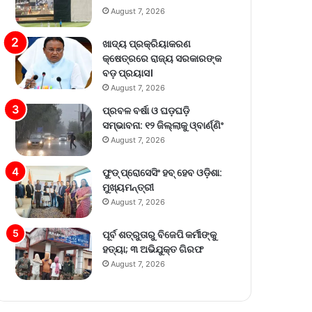
August 7, 2026
ଖାଦ୍ୟ ପ୍ରକ୍ରିୟାକରଣ
କ୍ଷେତ୍ରରେ ରାଜ୍ୟ ସରକାରଙ୍କ
ବଡ଼ ପ୍ରୟାସ।
August 7, 2026
ପ୍ରବଳ ବର୍ଷା ଓ ଘଡ଼ଘଡ଼ି
ସମ୍ଭାବନା: ୧୨ ଜିଲ୍ଲାକୁ ଓ୍ବାର୍ଣ୍ଣିଂ
August 7, 2026
ଫୁଡ୍ ପ୍ରୋସେସିଂ ହବ୍ ହେବ ଓଡ଼ିଶା:
ମୁଖ୍ୟମନ୍ତ୍ରୀ
August 7, 2026
ପୂର୍ବ ଶତ୍ରୁତାରୁ ବିଜେପି କର୍ମୀଙ୍କୁ
ହତ୍ୟା; ୩ ଅଭିଯୁକ୍ତ ଗିରଫ
August 7, 2026