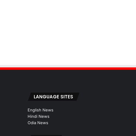
LANGUAGE SITES
English News
Hindi News
Odia News