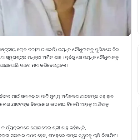
ୁ ରାଷ୍ଟ୍ରୀୟ ଲୋକ ଦଳ(ଆରଏଲଡି) ଜୟନ୍ତ ଚୌଧୁରୀଙ୍କୁ ପୁଣିଥରେ ନିଜ
ା ସ୍ୱରାଷ୍ଟ୍ର ମନ୍ତ୍ରୀ ଅମିତ ଶାହ। ପୂର୍ବରୁ ସେ ଜୟନ୍ତ ଚୌଧୁରୀଙ୍କୁ
 ଖୋଲାଖୋଲି ଭାବେ ମନା କରିଦେଇଥିଲେ।
ାଚନ ପାଇଁ ସମାଜବାଦୀ ପାର୍ଟି ମୁଖ୍ୟ ଅଖିଲେଶ ଯାଦବଙ୍କ ସହ ହାତ
ଅଖିଲେଶ ଯାଦବଙ୍କ ବିରୋଧରେ ଉସକାଇ ବିଜେପି ଆଡ଼କୁ ଆଣିବାକୁ
କାର୍ଯ୍ୟକ୍ରମରେ ଯୋଗଦେଇ ଶ୍ରୀ ଶାହ କହିଛନ୍ତି,
ମାଜବାଦୀ ସରକାର ଗଠନ ହେବ, ତା’ହେଲେ ତାଙ୍କ ସ୍ୱରକୁ ଚାପି ଦିଆଯିବ।