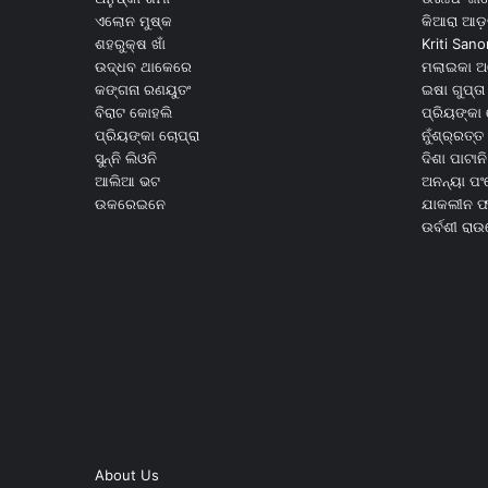
ଏଲୋନ ମୁଷ୍କ
କିଆରା ଆଡ଼
ଶହରୁକ୍ଷ ଖାଁ
Kriti Sano
ଉଦ୍ଧବ ଥାକେରେ
ମଲାଇକା ଅ
କଙ୍ଗନା ରଣୟୁତଂ
ଇଷା ଗୁପ୍ତା
ବିରାଟ କୋହଲି
ପ୍ରିୟଙ୍କା 
ପ୍ରିୟଙ୍କା ଚୋପ୍ରା
ନୁଁଶ୍ର୍ରତ୍ତ 
ସୁନ୍ନି ଲିଓନି
ଦିଶା ପାଟାନି
ଆଲିଆ ଭଟ
ଅନନ୍ୟା ପଂ
ଉକରେଇନେ
ଯାକଲୀନ ଫର
ଉର୍ବଶୀ ରା
About Us