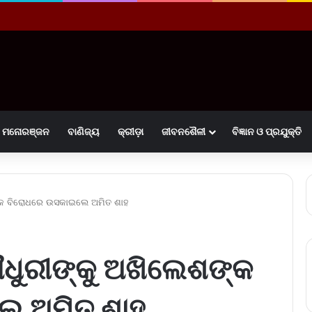
ମନୋରଞ୍ଜନ
ବାଣିଜ୍ୟ
କ୍ରୀଡ଼ା
ଜୀବନଶୈଳୀ
ବିଜ୍ଞାନ ଓ ପ୍ରଯୁକ୍ତି
୍କ ବିରୋଧରେ ଉସକାଇଲେ ଅମିତ ଶାହ
ଧୁରୀଙ୍କୁ ଅଖିଲେଶଙ୍କ
େ ଅମିତ ଶାହ