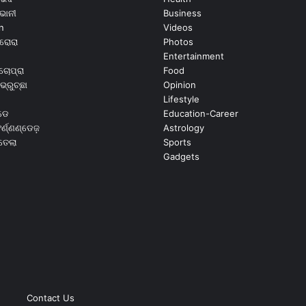
ଭାନୀ
Business
n
Videos
ରୋରା
Photos
Entertainment
ଚୋପ୍ରା
Food
ଭ୍ରୁଚ୍ଛା
Opinion
Lifestyle
ଡେ
Education-Career
୍ଣ୍ଣଣ୍ଡେଜ଼
Astrology
ଉତେଲା
Sports
Gadgets
Contact Us