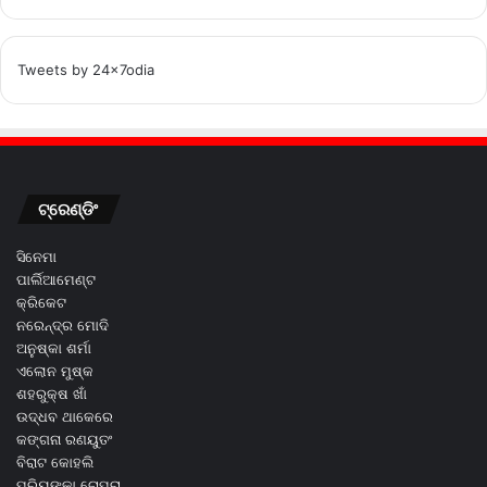
Tweets by 24x7odia
ଟ୍ରେଣ୍ଡିଂ
ସିନେମା
ପାର୍ଲିଆମେଣ୍ଟ
କ୍ରିକେଟ
ନରେନ୍ଦ୍ର ମୋଦି
ଅନୁଷ୍କା ଶର୍ମା
ଏଲୋନ ମୁଷ୍କ
ଶହରୁକ୍ଷ ଖାଁ
ଉଦ୍ଧବ ଥାକେରେ
କଙ୍ଗନା ରଣୟୁତଂ
ବିରାଟ କୋହଲି
ପ୍ରିୟଙ୍କା ଚୋପ୍ରା