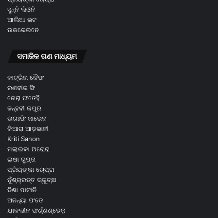
ସୁନ୍ନି ଲିଓନି
ଆଲିଆ ଭଟ
ଉକରେଇନେ
ସମାଜିକ ଗଣ ମାଧ୍ୟମ
କାଟ୍ରିନା କୈଫ
ରଣବୀର ସିଂ
ନୋରା ଫତେହି
ଜନ୍ହବୀ କପୂର
ଉରଃଫି ଜାଭେଦ
କିଆରା ଆଡ଼ଭାନୀ
Kriti Sanon
ମଲାଇକା ଅରୋରା
ଇଷା ଗୁପ୍ତା
ପ୍ରିୟଙ୍କା ଚୋପ୍ରା
ନୁଁଶ୍ର୍ରତ୍ତ ଭ୍ରୁଚ୍ଛା
ଦିଶା ପାଟାନି
ଅନନ୍ୟା ପଂଡେ
ଯାକଲୀନ ଫର୍ଣ୍ଣଣ୍ଡେଜ଼