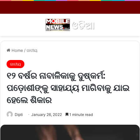
Menu
S
Home
/
ଜାତୀୟ
ଜାତୀୟ
୧୨ ବର୍ଷର ନାବାଳିକାକୁ ଦୁଷ୍କର୍ମ:
ପଡ଼ୋଶୀଙ୍କୁ ସାହାଯ୍ୟ ମାଗିବାକୁ ଯାଇ
ହେଲେ ଶିକାର
Dipti
January 26, 2022
1 minute read