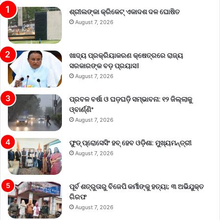
ଶ୍ରୀଲଙ୍କା କ୍ରିକେଟ୍‌ ଏକାଦଶ ଦଳ ଘୋଷିତ
August 7, 2026
ଖାଦ୍ୟ ପ୍ରକ୍ରିୟାକରଣ କ୍ଷେତ୍ରରେ ରାଜ୍ୟ
ସରକାରଙ୍କ ବଡ଼ ପ୍ରୟାସ।
August 7, 2026
ପ୍ରବଳ ବର୍ଷା ଓ ଘଡ଼ଘଡ଼ି ସମ୍ଭାବନା: ୧୨ ଜିଲ୍ଲାକୁ
ଓ୍ବାର୍ଣ୍ଣିଂ
August 7, 2026
ଫୁଡ୍ ପ୍ରୋସେସିଂ ହବ୍ ହେବ ଓଡ଼ିଶା: ମୁଖ୍ୟମନ୍ତ୍ରୀ
August 7, 2026
ପୂର୍ବ ଶତ୍ରୁତାରୁ ବିଜେପି କର୍ମୀଙ୍କୁ ହତ୍ୟା; ୩ ଅଭିଯୁକ୍ତ
ଗିରଫ
August 7, 2026