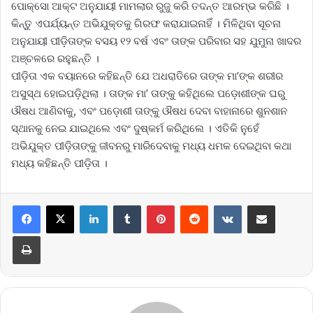
ପୋକ୍ସୋ ଆକ୍ଟ ଅନୁଯାୟୀ ମାମଲାର ରୁଜୁ କରି ତଦନ୍ତ ଆରମ୍ଭ କରିଛି ।
କିନ୍ତୁ ଏପର୍ଯ୍ୟନ୍ତ ଅଭିଯୁକ୍ତକୁ ଗିରଫ କରାଯାଇନାହିଁ । ମିଳିଥିବା ସୂଚନା
ଅନୁଯାୟୀ ପୀଡ଼ିତାଙ୍କ ବସୟ ୧୨ ବର୍ଷ ଏବଂ ତାଙ୍କ ପରିବାର ସହ ଯୁମୁନା ଖାଦର
ଅଞ୍ଚଳରେ ରହୁଛନ୍ତି ।
ପୀଡ଼ିତା ଏକ ବୟାନରେ କହିଛନ୍ତି ଯେ ଅଧରାତିରେ ତାଙ୍କ ମା’ଙ୍କ ଶରୀର
ଅସୁସ୍ଥ ହୋଇପଡ଼ିଥିଲା । ତାଙ୍କ ମା’ ତାଙ୍କୁ କହିଥିଲେ ପଡ଼ୋଶୀଙ୍କ ଘରୁ
ଔଷଧ ଆଣିବାକୁ, ଏବଂ ପଡ଼ୋଶୀ ତାଙ୍କୁ ଔଷଧ ଦେବା ବାହାନାରେ ଶୁନଶାନ
ସ୍ଥାନକୁ ନେଇ ଯାଇଥିଲେ ଏବଂ ଦୁଷ୍କର୍ମ କରିଥିଲେ । ଏତିକି ନୁହେଁ
ଅଭିଯୁକ୍ତ ପୀଡ଼ିତାଙ୍କୁ ଜୀବନରୁ ମାରିଦେବାକୁ ମଧ୍ୟ ଧମକ ଦେଇଥିବା କଥା
ମଧ୍ୟ କହିଛନ୍ତି ପୀଡ଼ିତା ।
LinkedIn
Tumblr
Pinterest
Reddit
VKontakte
Share via Email
Print