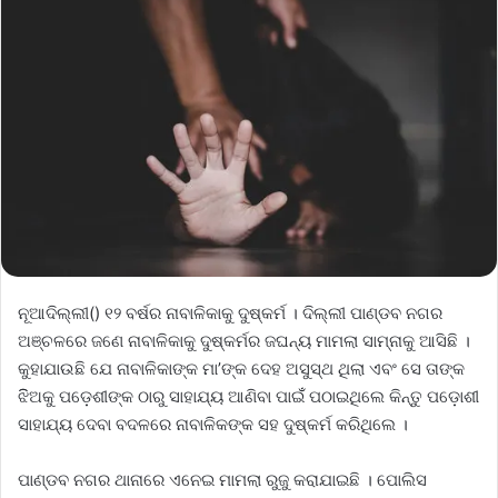
ନୂଆଦିଲ୍ଲୀ() ୧୨ ବର୍ଷର ନାବାଳିକାକୁ ଦୁଷ୍କର୍ମ । ଦିଲ୍ଲୀ ପାଣ୍ଡବ ନଗର
ଅଞ୍ଚଳରେ ଜଣେ ନାବାଳିକାକୁ ଦୁଷ୍କର୍ମର ଜଘନ୍ୟ ମାମଲା ସାମ୍ନାକୁ ଆସିଛି ।
କୁହାଯାଉଛି ଯେ ନାବାଳିକାଙ୍କ ମା’ଙ୍କ ଦେହ ଅସୁସ୍ଥ ଥିଲା ଏବଂ ସେ ତାଙ୍କ
ଝିିଅକୁ ପଡ଼େଶୀଙ୍କ ଠାରୁ ସାହାଯ୍ୟ ଆଣିବା ପାଇଁଁ ପଠାଇଥିଲେ କିନ୍ତୁ ପଡ଼ୋଶୀ
ସାହାଯ୍ୟ ଦେବା ବଦଳରେ ନାବାଳିକଙ୍କ ସହ ଦୁଷ୍କର୍ମ କରିଥିଲେ ।
ପାଣ୍ଡବ ନଗର ଥାନାରେ ଏନେଇ ମାମଲା ରୁଜୁ କରାଯାଇଛି । ପୋଲିସ