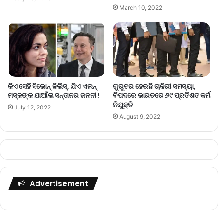
March 10, 2022
କିଏ ସେହି ସିଭୋନ୍ ଜିଲିସ୍, ଯିଏ ଏଲନ୍
ଗୁରୁତର ହେଉଛି ଚାକିରୀ ସମସ୍ୟା,
ମସ୍କଙ୍କ ଯାଆଁଳା ସନ୍ତାନର ଜନନୀ !
ବିପଦରେ ଭାରତରେ ୬୯ ପ୍ରତିଶତ କର୍ମ
ନିଯୁକ୍ତି
July 12, 2022
August 9, 2022
Advertisement