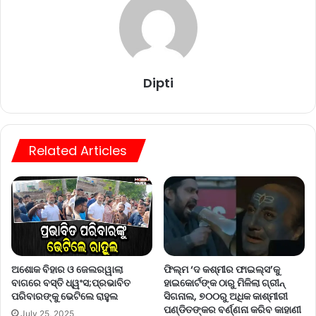
Dipti
Related Articles
ଅଶୋକ ବିହାର ଓ ଜେଲରୱାଲା
ଫିଲ୍ମ ‘ଦ କଶ୍ମୀର ଫାଇଲ୍ସ’କୁ
ବାଗରେ ବସ୍ତି ଧ୍ୱଂସ;ପ୍ରଭାବିତ
ହାଇକୋର୍ଟଙ୍କ ଠାରୁ ମିଳିଲା ଗ୍ରୀନ୍‌
ପରିବାରଙ୍କୁ ଭେଟିଲେ ରାହୁଲ
ସିଗନାଲ, ୭୦୦ରୁ ଅଧିକ କାଶ୍ମୀରୀ
ପଣ୍ଡିତଙ୍କର ବର୍ଣ୍ଣନା କରିବ କାହାଣୀ
July 25, 2025