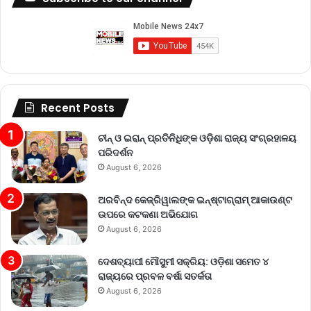
Recent Posts
ଚୀନ୍ ଓ ଇରାନ୍ ପ୍ରତିନିଧିଙ୍କ ଓଡ଼ିଶା ରାଜ୍ୟ ସଂଗ୍ରହାଳୟ
ପରିଦର୍ଶନ
August 6, 2026
ଅରବିନ୍ଦ କେଜ୍ରିୱାଲଙ୍କ ଇନ୍‌ଷ୍ଟାଗ୍ରାମ୍ ଆକାଉଣ୍ଟ
ଉପରେ କଟକଣା ଅଭିଯୋଗ
August 6, 2026
ଦେଶବ୍ୟାପୀ ମୌସୁମୀ ସକ୍ରିୟ: ଓଡ଼ିଶା ସମେତ ୪
ରାଜ୍ୟରେ ପ୍ରବଳ ବର୍ଷା ସତର୍କତା
August 6, 2026