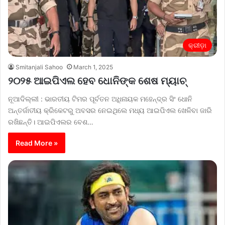
କ୍ରୀଡ଼ା
Smitanjali Sahoo
March 1, 2025
୨୦୨୫ ଆଇପିଏଲ ହେବ ଧୋନିଙ୍କ ଶେଷ ମ୍ୟାଚ୍‌
ନୂଆଦିଲ୍ଲୀ : ଭାରତୀୟ ଟିମର ପୂର୍ବତନ ଅଧିନାୟକ ମହେନ୍ଦ୍ର ସିଂ ଧୋନି
ଅନ୍ତର୍ଜାତୀୟ କ୍ରିକେଟରୁ ଅବସର ନେଇଥିଲେ ମଧ୍ୟ ଆଇପିଏଲ ଖେଳିବା ଜାରି
ରଖିଛନ୍ତି। ଆଇପିଏଲର ବେଶ…
Read More »