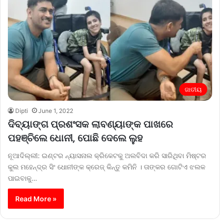
ଜାତୀୟ
Dipti
June 1, 2022
ଦିବ୍ୟାଙ୍ଗ ପ୍ରଶଂସକ ଲାବଣ୍ୟାଙ୍କ ପାଖରେ
ପହଞ୍ଚିଲେ ଧୋନୀ, ପୋଛି ଦେଲେ ଲୁହ
ନୂଆଦିଲ୍ଲୀ: ଇଣ୍ଟର ନ୍ୟାସନାଲ କ୍ରିକେଟକୁ ଅଲବିଦା କରି ସାରିଥିବା ମିଷ୍ଟର
କୁଲ ମହେନ୍ଦ୍ର ସିଂ ଧୋନୀଙ୍କ କ୍ରେଜ୍ କିନ୍ତୁ କମିନି । ତାଙ୍କର ଗୋଟିଏ ଝଲକ
ପାଇବାକୁ…
Read More »