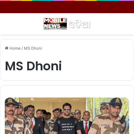
Menu
S
Home
/
MS Dhoni
MS Dhoni