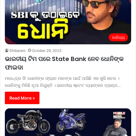
ବାଣିଜ୍ୟ
Shibaram
October 29, 2023
ଭାରତୀୟ ଟିମ ପରେ State Bank ନେବ ଧୋନିଙ୍କ
ଫାଇଦା
ମହେନ୍ଦ୍ର ସିଂ ଧୋନୀଙ୍କ ଫ୍ୟାନ ମାନଙ୍କ ପାଇଁ ଆସିଛି ଏକ ଖୁସି ଖବର ।
ଧୋନିଙ୍କୁ ମିଳିଛି ନୂଆ ନିଯୁକ୍ତି । ଭାରତୀୟ ଷ୍ଟେଟ ବ୍ୟାଙ୍କର ବ୍ରାଣ୍ଡ…
Read More »