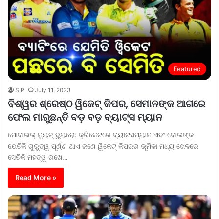
Featured
S P
July 11, 2023
ବିଶ୍ୱର ଶ୍ରେଷ୍ଠ ୱିକେଟ୍‌ କିପର, ସେମାନଙ୍କ ଆଗରେ
ଫେଲ ମାରୁଛନ୍ତି ବଡ଼ ବଡ଼ ବ୍ୟାଟ୍ସ ମ୍ୟାନ
ମୋବାଇଲ୍ ନ୍ୟୁଜ୍‌ ବ୍ୟୁରୋ: କ୍ରିକେଟରେ ବ୍ୟାଟସମ୍ୟାନ ଏବଂ ବୋଲଙ୍କ
ଯେତିକି ଗୁରୁତ୍ୱ ପୂର୍ଣ୍ଣ ଥାଏ ଜଣେ ୱିକେଟ୍‌ କିପରର ଭୂମିକା ମଧ୍ୟ ଖେଳରେ
ସେତିକି ମହତ୍ୱ ରଖେ…
Read More »