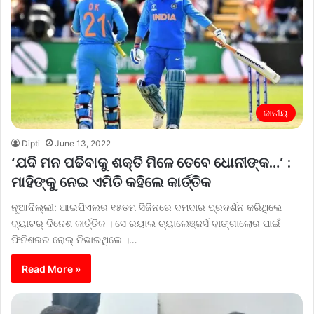
ଜାତୀୟ
Dipti
June 13, 2022
‘ଯଦି ମନ ପଢିବାକୁ ଶକ୍ତି ମିଳେ ତେବେ ଧୋନୀଙ୍କ…’ :
ମାହିଙ୍କୁ ନେଇ ଏମିତି କହିଲେ କାର୍ତ୍ତିକ
ନୂଆଦିଲ୍ଲୀ: ଆଇପିଏଲର ୧୫ତମ ସିଜିନରେ ଦମଦାର ପ୍ରଦର୍ଶନ କରିଥିଲେ
ବ୍ୟାଟର୍ ଦିନେଶ କାର୍ତ୍ତିକ । ସେ ରୟାଲ ଚ୍ୟାଲେଞ୍ଜର୍ସ ବାଙ୍ଗାଲୋର ପାଇଁ
ଫିନିଶରର ରୋଲ୍ ନିଭାଇଥିଲେ ।…
Read More »