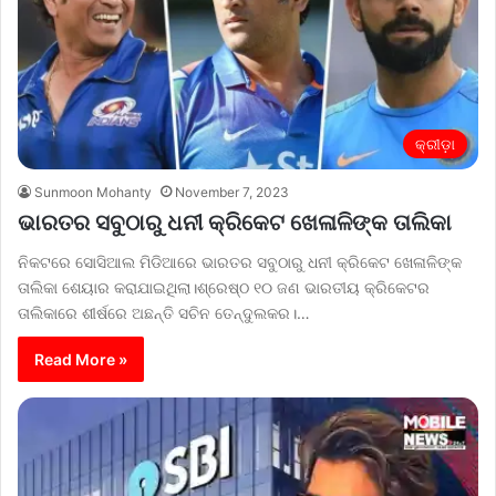
କ୍ରୀଡ଼ା
Sunmoon Mohanty
November 7, 2023
ଭାରତର ସବୁଠାରୁ ଧନୀ କ୍ରିକେଟ ଖେଳାଳିଙ୍କ ତାଲିକା
ନିକଟରେ ସୋସିଆଲ ମିଡିଆରେ ଭାରତର ସବୁଠାରୁ ଧନୀ କ୍ରିକେଟ ଖେଳାଳିଙ୍କ
ତାଲିକା ଶେୟାର କରାଯାଇଥିଲା।ଶ୍ରେଷ୍ଠ ୧୦ ଜଣ ଭାରତୀୟ କ୍ରିକେଟର
ତାଲିକାରେ ଶୀର୍ଷରେ ଅଛନ୍ତି ସଚିନ ତେନ୍ଦୁଲକର।…
Read More »