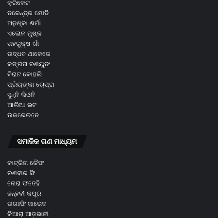
କ୍ରିକେଟ
ନରେନ୍ଦ୍ର ମୋଦି
ଅନୁଷ୍କା ଶର୍ମା
ଏଲୋନ ମୁଷ୍କ
ଶହରୁକ୍ଷ ଖାଁ
ଉଦ୍ଧବ ଥାକେରେ
କଙ୍ଗନା ରଣୟୁତଂ
ବିରାଟ କୋହଲି
ପ୍ରିୟଙ୍କା ଚୋପ୍ରା
ସୁନ୍ନି ଲିଓନି
ଆଲିଆ ଭଟ
ଉକରେଇନେ
ସମାଜିକ ଗଣ ମାଧ୍ୟମ
କାଟ୍ରିନା କୈଫ
ରଣବୀର ସିଂ
ନୋରା ଫତେହି
ଜନ୍ହବୀ କପୂର
ଉରଃଫି ଜାଭେଦ
କିଆରା ଆଡ଼ଭାନୀ