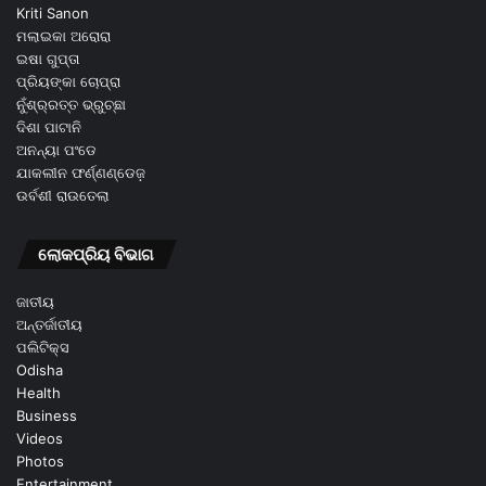
Kriti Sanon
ମଲାଇକା ଅରୋରା
ଇଷା ଗୁପ୍ତା
ପ୍ରିୟଙ୍କା ଚୋପ୍ରା
ନୁଁଶ୍ର୍ରତ୍ତ ଭ୍ରୁଚ୍ଛା
ଦିଶା ପାଟାନି
ଅନନ୍ୟା ପଂଡେ
ଯାକଲୀନ ଫର୍ଣ୍ଣଣ୍ଡେଜ଼
ଉର୍ବଶୀ ରାଉତେଲା
ଲୋକପ୍ରିୟ ବିଭାଗ
ଜାତୀୟ
ଅନ୍ତର୍ଜାତୀୟ
ପଲିଟିକ୍ସ
Odisha
Health
Business
Videos
Photos
Entertainment