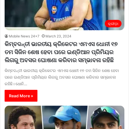
କ୍ରୀଡ଼ା
Mobile News 24x7
March 23, 2024
କିମ୍ବଦନ୍ତୀ ଭାରତୀୟ କ୍ରିକେଟର ଏମଏସ ଧୋନୀ ୧୭
ତମ ସିଜିନ ଶେଷ ହେବା ପରେ ଇଣ୍ଡିଆନ ପ୍ରିମିୟର
ଲିଗରୁ ଅବସର ଘୋଷଣା କରିବାର ସମ୍ଭାବନା ରହିଛି
କିମ୍ବଦନ୍ତୀ ଭାରତୀୟ କ୍ରିକେଟର ଏମଏସ ଧୋନୀ ୧୭ ତମ ସିଜିନ ଶେଷ ହେବା
ପରେ ଇଣ୍ଡିଆନ ପ୍ରିମିୟର ଲିଗରୁ ଅବସର ଘୋଷଣା କରିବାର ସମ୍ଭାବନା
ରହିଛି। ଧୋନି…
Read More »