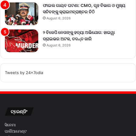
ଫାଇଲ ଗାୟବ ଘଟଣା: CMO, ଗୃହ ବିଭାଗ ଓ ମୁଖ୍ୟ
ସଚିବଙ୍କୁ କ୍ରାଇମବ୍ରାଞ୍ଚର ଚିଠି
August 6, 2026
୨ ବିଜେପି ନେତାଙ୍କୁ ହତ୍ୟା ଅଭିଯୋଗ: ହାଇୱା
ଡ୍ରାଇଭର ଅଟକ, ତଦନ୍ତ ଜାରି
August 6, 2026
Tweets by 24x7odia
ଟ୍ରେଣ୍ଡିଂ
ସିନେମା
ପାର୍ଲିଆମେଣ୍ଟ