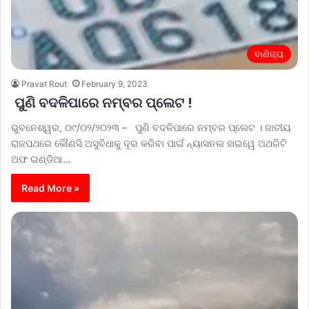
ବାଣିଜ୍ୟ
Pravat Rout
February 9, 2023
ପୁଣି ବଦଳିପାରେ ନମ୍ବର ପ୍ଲେଟ !
ଭୁବନେଶ୍ୱର, ୦୯/୦୨/୨୦୨୩ – ପୁଣି ବଦଳିପାରେ ନମ୍ବର ପ୍ଲେଟ । ଜାତୀୟ
ରାଜପଥରେ କୌଣସି ଅସୁବିଧାକୁ ଦୂର କରିବା ପାଇଁ ନ୍ୟାସନଲ ହାଇୱେ ଅଥରିଟି
ଅଫ ଇଣ୍ଡିଆ…
Read More »