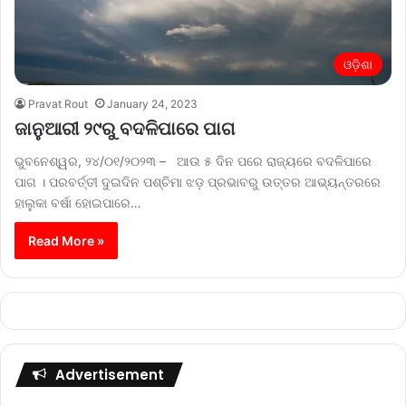
ଓଡ଼ିଶା
Pravat Rout
January 24, 2023
ଜାନୁଆରୀ ୨୯ରୁ ବଦଳିପାରେ ପାଗ
ଭୁବନେଶ୍ୱର, ୨୪/୦୧/୨୦୨୩ – ଆଉ ୫ ଦିନ ପରେ ରାଜ୍ୟରେ ବଦଳିପାରେ
ପାଗ । ପରବର୍ତ୍ତୀ ଦୁଇଦିନ ପଶ୍ଚିମା ଝଡ଼ ପ୍ରଭାବରୁ ଉତ୍ତର ଆଭ୍ୟନ୍ତରରେ
ହାଲୁକା ବର୍ଷା ହୋଇପାରେ…
Read More »
Advertisement