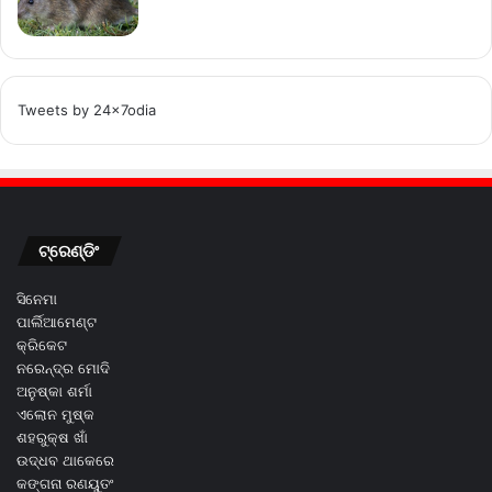
Tweets by 24x7odia
ଟ୍ରେଣ୍ଡିଂ
ସିନେମା
ପାର୍ଲିଆମେଣ୍ଟ
କ୍ରିକେଟ
ନରେନ୍ଦ୍ର ମୋଦି
ଅନୁଷ୍କା ଶର୍ମା
ଏଲୋନ ମୁଷ୍କ
ଶହରୁକ୍ଷ ଖାଁ
ଉଦ୍ଧବ ଥାକେରେ
କଙ୍ଗନା ରଣୟୁତଂ