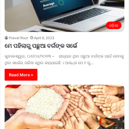
ଓଡ଼ିଶା
Pravat Rout
April 6, 2023
ମେ ପହିଲାରୁ ପଛୁଆ ବର୍ଗଙ୍କ ସର୍ଭେ
ଭୁବନେଶ୍ୱର, ୦୬/୦୪/୨୦୨୩ – ରାଜ୍ୟର ଥିବା ପଛୁଆ ବର୍ଗଙ୍କ ପାଇଁ ହେବାକୁ
ଥିବା ସର୍ଭେର ତାରିଖ ସ୍ଥିର କରାଯାଇଛି । ଆସନ୍ତା ମେ ୧ ରୁ…
Read More »