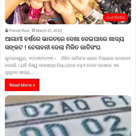
ଅନ୍ତର୍ଜାତୀୟ
Pravat Rout
March 21, 2023
ଆଗାମୀ ବର୍ଷରେ ଭାରତରେ ଦେଖା ଦେଇପାରେ ଖାଦ୍ୟ
ସଙ୍କଟ ! ଚେତାବନୀ ଦେଲା ମିଳିତ ଜାତିସଂଘ
ଭୁବନେଶ୍ୱର, ୨୧/୦୩/୨୦୨୩ – ମିଳିତ ଜାତିସଂଘ ଭାରତ ବିଷୟରେ ଚେତାବନୀ
ଦେଇଛି । ଯଦି ବିଶ୍ୱ ତାପମାତ୍ରା ନିୟନ୍ତ୍ରଣ ନହୁଏ ତେବେ ଦେଶରେ ଏକ
ଗୁରୁତର ଖାଦ୍ୟ…
Read More »