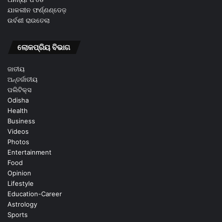
ଯାକଲୀନ ଫର୍ଣ୍ଣଣ୍ଡେଜ଼
ଉର୍ବଶୀ ରାଉତେଲା
ଲୋକପ୍ରିୟ ବିଭାଗ
ଜାତୀୟ
ଅନ୍ତର୍ଜାତୀୟ
ପଲିଟିକ୍ସ
Odisha
Health
Business
Videos
Photos
Entertainment
Food
Opinion
Lifestyle
Education-Career
Astrology
Sports