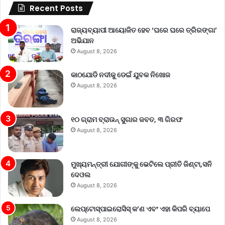
Recent Posts
ରାଜ୍ୟବ୍ୟାପୀ ଆୟୋଜିତ ହେବ ‘ଘରେ ଘରେ ତ୍ରିରଙ୍ଗା’
ଅଭିଯାନ
August 8, 2026
କାଠଯୋଡି ନଦୀକୁ ଡେଇଁ ଯୁବକ ନିଖୋଜ
August 8, 2026
୧୦ ଗ୍ରାମ ବ୍ରାଉନ୍ ସୁଗାର ଜବତ, ୩ ଗିରଫ
August 8, 2026
ମୁଖ୍ୟମନ୍ତ୍ରୀ ଯୋଗୀଙ୍କୁ ଭେଟିଲେ ପ୍ରୀତି ଜିଣ୍ଟା,ସନି
ଦେଓଲ
August 8, 2026
ଲେପ୍ଟୋସ୍ପାଇରୋସିସ୍ କ’ଣ ଏବଂ ଏହା କିପରି ବ୍ୟାପେ
August 8, 2026