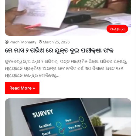
ଅନ୍ୟାନ୍ୟ
Prachi Mohanty
March 25, 2026
ମେ ମାସ ୨ ତାରିଖ ରେ ଯୁକ୍ତ ଦୁଇ ପରୀକ୍ଷା ଫଳ
ଭୁବନେଶ୍ୱର,ଆସନ୍ତା ୨ ତାରିଖରୁ ଉଚ୍ଚ ମାଧ୍ୟମିକ ଶିକ୍ଷା ପରିଷଦ ପକ୍ଷରୁ,
ମୂଲ୍ୟାୟନ ପ୍ରକ୍ରିୟା ଆରମ୍ଭ ହେବ।ଚଳିତ ବର୍ଷ ୩୦ ଜିଲାରେ ମୋଟ ୧୫୧
ମୂଲ୍ୟାୟନ କେନ୍ଦ୍ର ଖୋଲିବାକୁ…
Read More »