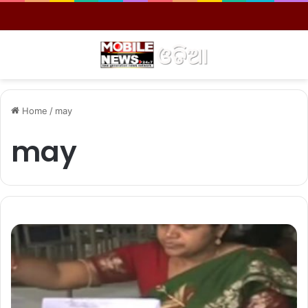
Menu
S
Home
/
may
may