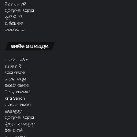
ବିରାଟ କୋହଲି
ପ୍ରିୟଙ୍କା ଚୋପ୍ରା
ସୁନ୍ନି ଲିଓନି
ଆଲିଆ ଭଟ
ଉକରେଇନେ
ସମାଜିକ ଗଣ ମାଧ୍ୟମ
କାଟ୍ରିନା କୈଫ
ରଣବୀର ସିଂ
ନୋରା ଫତେହି
ଜନ୍ହବୀ କପୂର
ଉରଃଫି ଜାଭେଦ
କିଆରା ଆଡ଼ଭାନୀ
Kriti Sanon
ମଲାଇକା ଅରୋରା
ଇଷା ଗୁପ୍ତା
ପ୍ରିୟଙ୍କା ଚୋପ୍ରା
ନୁଁଶ୍ର୍ରତ୍ତ ଭ୍ରୁଚ୍ଛା
ଦିଶା ପାଟାନି
ଅନନ୍ୟା ପଂଡେ