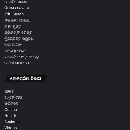
ଉରଃଫି ଜାଭେଦ
କିଆରା ଆଡ଼ଭାନୀ
Kriti Sanon
ମଲାଇକା ଅରୋରା
ଇଷା ଗୁପ୍ତା
ପ୍ରିୟଙ୍କା ଚୋପ୍ରା
ନୁଁଶ୍ର୍ରତ୍ତ ଭ୍ରୁଚ୍ଛା
ଦିଶା ପାଟାନି
ଅନନ୍ୟା ପଂଡେ
ଯାକଲୀନ ଫର୍ଣ୍ଣଣ୍ଡେଜ଼
ଉର୍ବଶୀ ରାଉତେଲା
ଲୋକପ୍ରିୟ ବିଭାଗ
ଜାତୀୟ
ଅନ୍ତର୍ଜାତୀୟ
ପଲିଟିକ୍ସ
Odisha
Health
Business
Videos