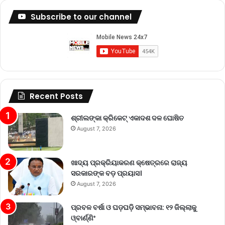
Subscribe to our channel
Recent Posts
ଶ୍ରୀଲଙ୍କା କ୍ରିକେଟ୍‌ ଏକାଦଶ ଦଳ ଘୋଷିତ
August 7, 2026
ଖାଦ୍ୟ ପ୍ରକ୍ରିୟାକରଣ କ୍ଷେତ୍ରରେ ରାଜ୍ୟ
ସରକାରଙ୍କ ବଡ଼ ପ୍ରୟାସ।
August 7, 2026
ପ୍ରବଳ ବର୍ଷା ଓ ଘଡ଼ଘଡ଼ି ସମ୍ଭାବନା: ୧୨ ଜିଲ୍ଲାକୁ
ଓ୍ବାର୍ଣ୍ଣିଂ