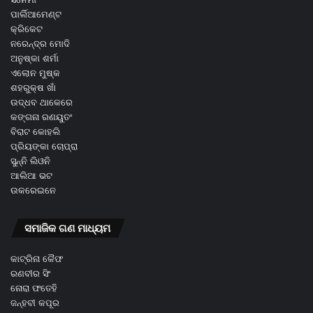
ପାର୍ଲିଆମେଣ୍ଟ
କ୍ରିକେଟ
ନରେନ୍ଦ୍ର ମୋଦି
ଅନୁଷ୍କା ଶର୍ମା
ଏଲୋନ ମୁଷ୍କ
ଶହରୁକ୍ଷ ଖାଁ
ଉଦ୍ଧବ ଥାକେରେ
କଙ୍ଗନା ରଣୟୁତଂ
ବିରାଟ କୋହଲି
ପ୍ରିୟଙ୍କା ଚୋପ୍ରା
ସୁନ୍ନି ଲିଓନି
ଆଲିଆ ଭଟ
ଉକରେଇନେ
ସମାଜିକ ଗଣ ମାଧ୍ୟମ
କାଟ୍ରିନା କୈଫ
ରଣବୀର ସିଂ
ନୋରା ଫତେହି
ଜନ୍ହବୀ କପୂର