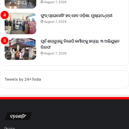
August 7, 2026
ଫୁଡ୍ ପ୍ରୋସେସିଂ ହବ୍ ହେବ ଓଡ଼ିଶା: ମୁଖ୍ୟମନ୍ତ୍ରୀ
August 7, 2026
ପୂର୍ବ ଶତ୍ରୁତାରୁ ବିଜେପି କର୍ମୀଙ୍କୁ ହତ୍ୟା; ୩ ଅଭିଯୁକ୍ତ
ଗିରଫ
August 7, 2026
Tweets by 24x7odia
ଟ୍ରେଣ୍ଡିଂ
ସିନେମା