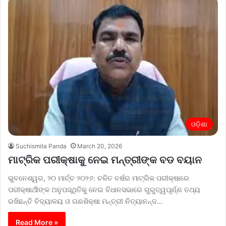
ଓଡ଼ିଶା
Suchismita Panda
March 20, 2026
ମାଟ୍ରିକ ପରୀକ୍ଷାକୁ ନେଇ ମନ୍ତ୍ରୀଙ୍କ ବଡ ବୟାନ
ଭୁବନେଶ୍ୱର, ୨୦ ମାର୍ଚ୍ଚ ୨୦୨୬: ଚଳିତ ବର୍ଷର ମାଟ୍ରିକ ପରୀକ୍ଷାରେ
ପରୀକ୍ଷାର୍ଥୀଙ୍କ ଅନୁପସ୍ଥିତିକୁ ନେଇ ବିଧାନସଭାରେ ଗୁରୁତ୍ୱପୂର୍ଣ୍ଣ ତଥ୍ୟ
ରଖିଛନ୍ତି ବିଦ୍ୟାଳୟ ଓ ଗଣଶିକ୍ଷା ମନ୍ତ୍ରୀ ନିତ୍ୟାନନ୍ଦ…
Read More »