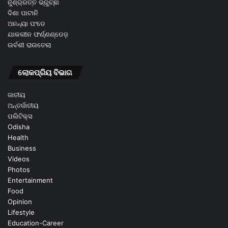
ନୁଁଶ୍ର୍ରତ୍ତ ଭ୍ରୁଚ୍ଛା
ଦିଶା ପାଟାନି
ଅନନ୍ୟା ପଂଡେ
ଯାକଲୀନ ଫର୍ଣ୍ଣଣ୍ଡେଜ଼
ଉର୍ବଶୀ ରାଉତେଲା
ଲୋକପ୍ରିୟ ବିଭାଗ
ଜାତୀୟ
ଅନ୍ତର୍ଜାତୀୟ
ପଲିଟିକ୍ସ
Odisha
Health
Business
Videos
Photos
Entertainment
Food
Opinion
Lifestyle
Education-Career