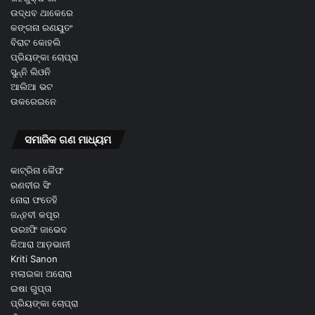
ଉଦ୍ଧବ ଥାକେରେ
କଙ୍ଗନା ରଣୟୁତଂ
ବିରାଟ କୋହଲି
ପ୍ରିୟଙ୍କା ଚୋପ୍ରା
ସୁନ୍ନି ଲିଓନି
ଆଲିଆ ଭଟ
ଉକରେଇନେ
ସମାଜିକ ଗଣ ମାଧ୍ୟମ
କାଟ୍ରିନା କୈଫ
ରଣବୀର ସିଂ
ନୋରା ଫତେହି
ଜନ୍ହବୀ କପୂର
ଉରଃଫି ଜାଭେଦ
କିଆରା ଆଡ଼ଭାନୀ
Kriti Sanon
ମଲାଇକା ଅରୋରା
ଇଷା ଗୁପ୍ତା
ପ୍ରିୟଙ୍କା ଚୋପ୍ରା