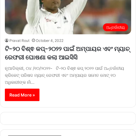
ଅନ୍ତର୍ଜାତୀୟ
Pravat Rout
October 4, 2022
ଟି-୨୦ ବିଶ୍ଵ କପ୍‌-୨୦୨୨ ପାଇଁ ଅମ୍ପାୟର ଏବଂ ମ୍ୟାଚ୍
ରେଫରୀ ଘୋଷଣା କଲା ଆଇସିସି
ନୂଆଦିଲ୍ଲୀ, ୦୪ /୧୦/୨୦୨୨- ଟି-୨୦ ବିଶ୍ଵ କପ୍‌ ୨୦୨୨ ପାଇଁ ଅନ୍ତର୍ଜାତୀୟ
କ୍ରିକେଟ୍ ପରିଷଦ ମ୍ୟାଚ୍ ରେଫରୀ ଏବଂ ଅମ୍ପାୟର ସମେତ ମୋଟ୍ ୧୦
ଅଧିକାରୀଙ୍କ ନାଁ…
Read More »