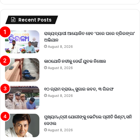
Recent Posts
ରାଜ୍ୟବ୍ୟାପୀ ଆୟୋଜିତ ହେବ ‘ଘରେ ଘରେ ତ୍ରିରଙ୍ଗା’
ଅଭିଯାନ
August 8, 2026
କାଠଯୋଡି ନଦୀକୁ ଡେଇଁ ଯୁବକ ନିଖୋଜ
August 8, 2026
୧୦ ଗ୍ରାମ ବ୍ରାଉନ୍ ସୁଗାର ଜବତ, ୩ ଗିରଫ
August 8, 2026
ମୁଖ୍ୟମନ୍ତ୍ରୀ ଯୋଗୀଙ୍କୁ ଭେଟିଲେ ପ୍ରୀତି ଜିଣ୍ଟା,ସନି
ଦେଓଲ
August 8, 2026