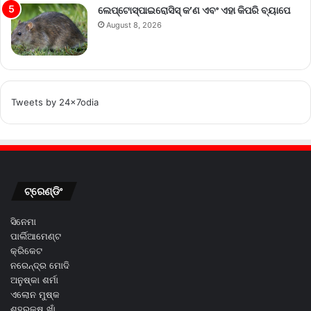
ଲେପ୍ଟୋସ୍ପାଇରୋସିସ୍ କ’ଣ ଏବଂ ଏହା କିପରି ବ୍ୟାପେ
August 8, 2026
Tweets by 24x7odia
ଟ୍ରେଣ୍ଡିଂ
ସିନେମା
ପାର୍ଲିଆମେଣ୍ଟ
କ୍ରିକେଟ
ନରେନ୍ଦ୍ର ମୋଦି
ଅନୁଷ୍କା ଶର୍ମା
ଏଲୋନ ମୁଷ୍କ
ଶହରୁକ୍ଷ ଖାଁ