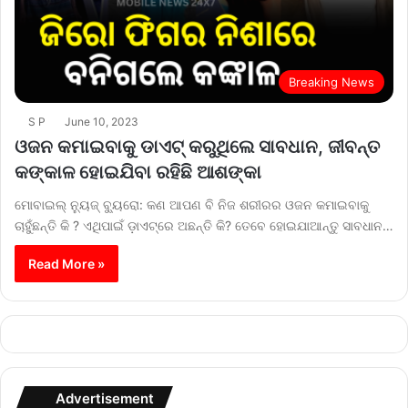
Breaking News
S P
June 10, 2023
ଓଜନ କମାଇବାକୁ ଡାଏଟ୍ କରୁଥିଲେ ସାବଧାନ, ଜୀବନ୍ତ
କଙ୍କାଳ ହୋଇଯିବା ରହିଛି ଆଶଙ୍କା
ମୋବାଇଲ୍‌ ନ୍ୟୁଜ୍‌ ବ୍ୟୁରୋ: କଣ ଆପଣ ବି ନିଜ ଶରୀରର ଓଜନ କମାଇବାକୁ
ଚାହୁଁଛନ୍ତି କି ? ଏଥିପାଇଁ ଡ଼ାଏଟ୍‌ରେ ଅଛନ୍ତି କି? ତେବେ ହୋଇଯାଆନ୍ତୁ ସାବଧାନ…
Read More »
Advertisement