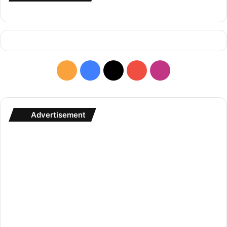
R
F
X
Y
I
S
a
o
n
S
c
u
s
Advertisement
e
T
t
b
u
a
o
b
g
o
e
r
k
a