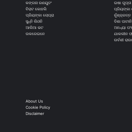
କଙ୍ଗନା ରଣୟୁତଂ
ଇଷା ଗୁପ୍ତା
ବିରାଟ କୋହଲି
ପ୍ରିୟଙ୍କା 
ପ୍ରିୟଙ୍କା ଚୋପ୍ରା
ନୁଁଶ୍ର୍ରତ୍ତ 
ସୁନ୍ନି ଲିଓନି
ଦିଶା ପାଟାନି
ଆଲିଆ ଭଟ
ଅନନ୍ୟା ପଂ
ଉକରେଇନେ
ଯାକଲୀନ ଫର
ଉର୍ବଶୀ ରା
About Us
Cookie Policy
Disclaimer