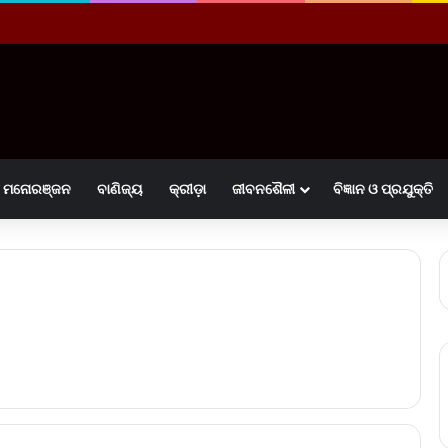
ମନୋରଞ୍ଜନ
ବାଣିଜ୍ୟ
କ୍ରୀଡ଼ା
ଜୀବନଶୈଳୀ
ବିଜ୍ଞାନ ଓ ପ୍ରଯୁକ୍ତି