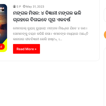
S P
May 31, 2023
ମଙ୍ଗଳ ମିସନ: ୪ ବିଜ୍ଞାନୀ ମଙ୍ଗଳ ଭଳି
ଗ୍ରହରେ ବିତାଇବେ ପୂରା ଏକବର୍ଷ
ମୋବାଇଲ୍‌ ନ୍ୟୁଜ୍‌ ବ୍ୟୁରୋ: ମଙ୍ଗଳ ମିସନ୍‌ରେ ଯିବେ ୪ ଜଣ।
ସେମାନଙ୍କୁ ଚୟନ କରିଛି ନାସା। ଏମାନଙ୍କ ମଧ୍ୟରେ ଅଛନ୍ତି
କାନାଡାର ଜୀବବିଜ୍ଞାନୀ କେଲି ହାଷ୍ଟନ୍‌ ।…
ed
Read More »