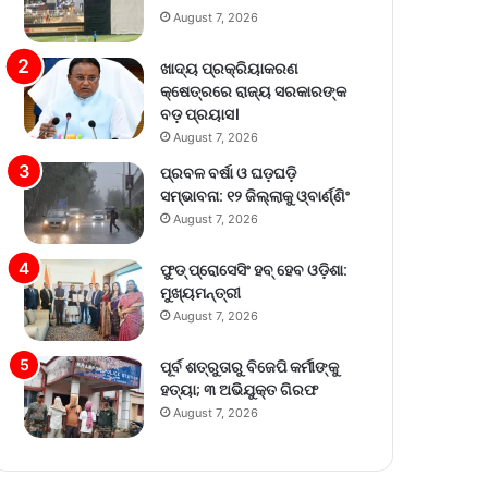
August 7, 2026
ଖାଦ୍ୟ ପ୍ରକ୍ରିୟାକରଣ
କ୍ଷେତ୍ରରେ ରାଜ୍ୟ ସରକାରଙ୍କ
ବଡ଼ ପ୍ରୟାସ।
August 7, 2026
ପ୍ରବଳ ବର୍ଷା ଓ ଘଡ଼ଘଡ଼ି
ସମ୍ଭାବନା: ୧୨ ଜିଲ୍ଲାକୁ ଓ୍ବାର୍ଣ୍ଣିଂ
August 7, 2026
ଫୁଡ୍ ପ୍ରୋସେସିଂ ହବ୍ ହେବ ଓଡ଼ିଶା:
ମୁଖ୍ୟମନ୍ତ୍ରୀ
August 7, 2026
ପୂର୍ବ ଶତ୍ରୁତାରୁ ବିଜେପି କର୍ମୀଙ୍କୁ
ହତ୍ୟା; ୩ ଅଭିଯୁକ୍ତ ଗିରଫ
August 7, 2026