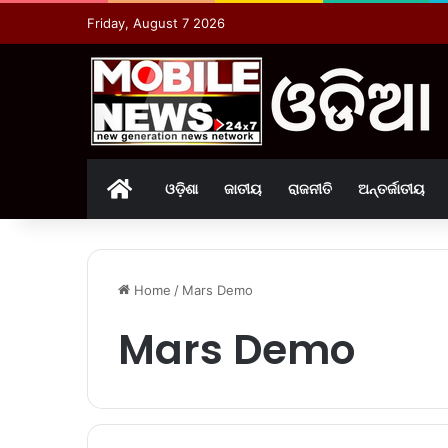
Friday, August 7 2026
Home
ଓଡ଼ିଶା
ଜାତୀୟ
ରାଜନୀତି
ଅନ୍ତର୍ଜାତୀୟ
Home
/
Mars Demo
Mars Demo