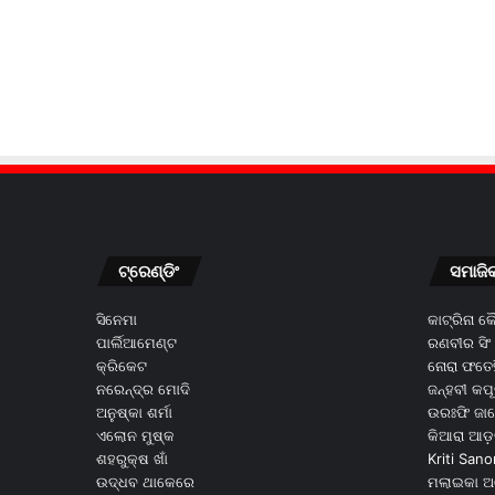
ଟ୍ରେଣ୍ଡିଂ
ସମାଜି
ସିନେମା
କାଟ୍ରିନା 
ପାର୍ଲିଆମେଣ୍ଟ
ରଣବୀର ସିଂ
କ୍ରିକେଟ
ନୋରା ଫତେହ
ନରେନ୍ଦ୍ର ମୋଦି
ଜନ୍ହବୀ କପ
ଅନୁଷ୍କା ଶର୍ମା
ଉରଃଫି ଜା
ଏଲୋନ ମୁଷ୍କ
କିଆରା ଆଡ଼
ଶହରୁକ୍ଷ ଖାଁ
Kriti Sano
ଉଦ୍ଧବ ଥାକେରେ
ମଲାଇକା ଅ