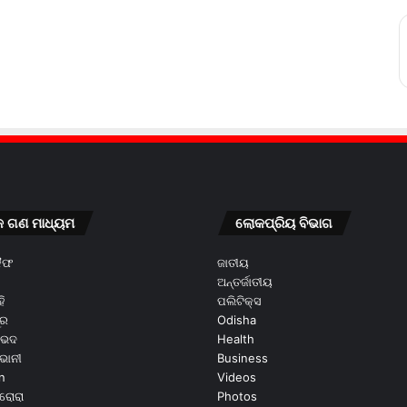
କ ଗଣ ମାଧ୍ୟମ
ଲୋକପ୍ରିୟ ବିଭାଗ
କୈଫ
ଜାତୀୟ
ଅନ୍ତର୍ଜାତୀୟ
ି
ପଲିଟିକ୍ସ
ୂର
Odisha
ଭେଦ
Health
ଭାନୀ
Business
n
Videos
ରୋରା
Photos