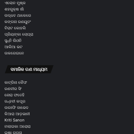
ଏଲୋନ ମୁଷ୍କ
ଶହରୁକ୍ଷ ଖାଁ
ଉଦ୍ଧବ ଥାକେରେ
କଙ୍ଗନା ରଣୟୁତଂ
ବିରାଟ କୋହଲି
ପ୍ରିୟଙ୍କା ଚୋପ୍ରା
ସୁନ୍ନି ଲିଓନି
ଆଲିଆ ଭଟ
ଉକରେଇନେ
ସମାଜିକ ଗଣ ମାଧ୍ୟମ
କାଟ୍ରିନା କୈଫ
ରଣବୀର ସିଂ
ନୋରା ଫତେହି
ଜନ୍ହବୀ କପୂର
ଉରଃଫି ଜାଭେଦ
କିଆରା ଆଡ଼ଭାନୀ
Kriti Sanon
ମଲାଇକା ଅରୋରା
ଇଷା ଗୁପ୍ତା