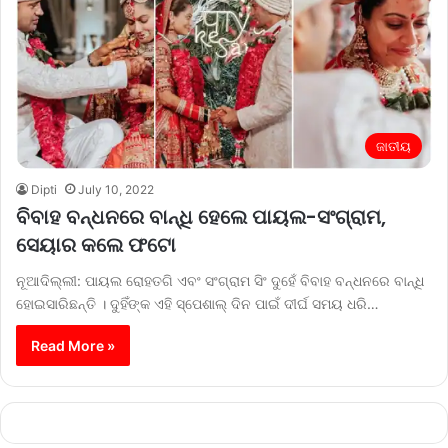
ଜାତୀୟ
Dipti
July 10, 2022
ବିବାହ ବନ୍ଧନରେ ବାନ୍ଧି ହେଲେ ପାୟଲ-ସଂଗ୍ରାମ,
ସେୟାର କଲେ ଫଟୋ
ନୂଆଦିଲ୍ଲୀ: ପାୟଲ ରୋହତଗି ଏବଂ ସଂଗ୍ରାମ ସିଂ ଦୁହେଁ ବିବାହ ବନ୍ଧନରେ ବାନ୍ଧି
ହୋଇସାରିଛନ୍ତି । ଦୁହିଁଙ୍କ ଏହି ସ୍ପେଶାଲ୍‌ ଦିନ ପାଇଁ ଦୀର୍ଘ ସମୟ ଧରି…
Read More »