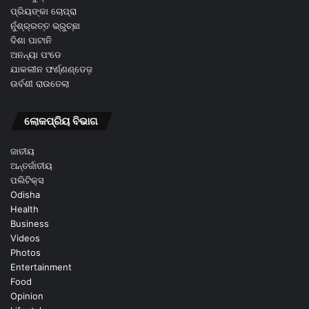
ପ୍ରିୟଙ୍କା ଚୋପ୍ରା
ନୁଁଶ୍ର୍ରତ୍ତ ଭ୍ରୁଚ୍ଛା
ଦିଶା ପାଟାନି
ଅନନ୍ୟା ପଂଡେ
ଯାକଲୀନ ଫର୍ଣ୍ଣଣ୍ଡେଜ଼
ଉର୍ବଶୀ ରାଉତେଲା
ଲୋକପ୍ରିୟ ବିଭାଗ
ଜାତୀୟ
ଅନ୍ତର୍ଜାତୀୟ
ପଲିଟିକ୍ସ
Odisha
Health
Business
Videos
Photos
Entertainment
Food
Opinion