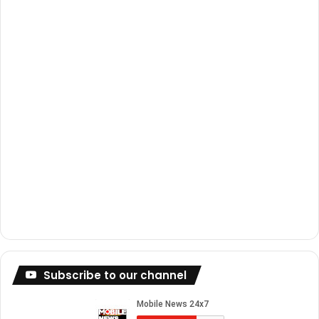
k
a
m
Subscribe to our channel