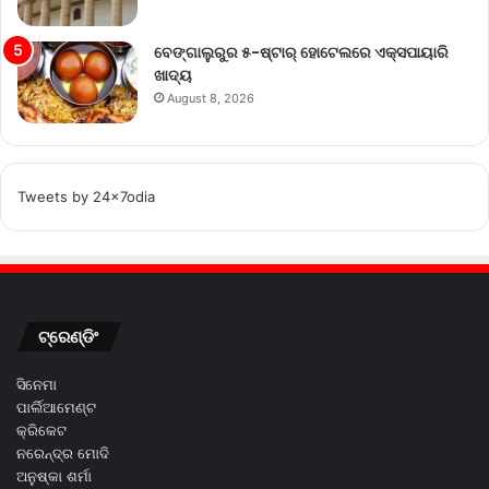
ବେଙ୍ଗାଲୁରୁର ୫-ଷ୍ଟାର୍ ହୋଟେଲରେ ଏକ୍ସପାୟାରି
ଖାଦ୍ୟ
August 8, 2026
Tweets by 24x7odia
ଟ୍ରେଣ୍ଡିଂ
ସିନେମା
ପାର୍ଲିଆମେଣ୍ଟ
କ୍ରିକେଟ
ନରେନ୍ଦ୍ର ମୋଦି
ଅନୁଷ୍କା ଶର୍ମା