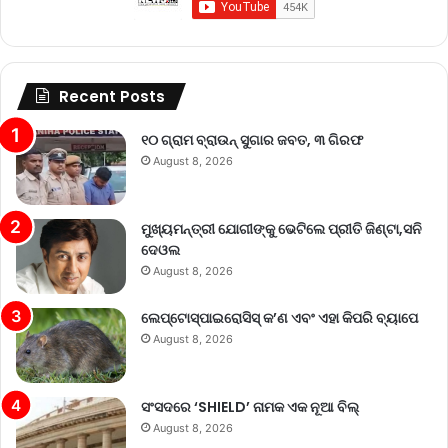
Recent Posts
୧୦ ଗ୍ରାମ ବ୍ରାଉନ୍ ସୁଗାର ଜବତ, ୩ ଗିରଫ
August 8, 2026
ମୁଖ୍ୟମନ୍ତ୍ରୀ ଯୋଗୀଙ୍କୁ ଭେଟିଲେ ପ୍ରୀତି ଜିଣ୍ଟା,ସନି
ଦେଓଲ
August 8, 2026
ଲେପ୍ଟୋସ୍ପାଇରୋସିସ୍ କ’ଣ ଏବଂ ଏହା କିପରି ବ୍ୟାପେ
August 8, 2026
ସଂସଦରେ ‘SHIELD’ ନାମକ ଏକ ନୂଆ ବିଲ୍
August 8, 2026