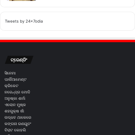
Tweets by 24x7odia
ଟ୍ରେଣ୍ଡିଂ
ସିନେମା
ପାର୍ଲିଆମେଣ୍ଟ
କ୍ରିକେଟ
ନରେନ୍ଦ୍ର ମୋଦି
ଅନୁଷ୍କା ଶର୍ମା
ଏଲୋନ ମୁଷ୍କ
ଶହରୁକ୍ଷ ଖାଁ
ଉଦ୍ଧବ ଥାକେରେ
କଙ୍ଗନା ରଣୟୁତଂ
ବିରାଟ କୋହଲି