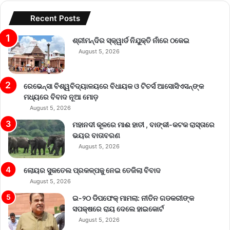
Recent Posts
ଶ୍ରୀମନ୍ଦିର ସ୍କ୍ୱାର୍ଡ ନିଯୁକ୍ତି ନାଁରେ ଠକେଇ
August 5, 2026
ରେଭେନ୍ସା ବିଶ୍ୱବିଦ୍ୟାଳୟରେ ବିଧାୟକ ଓ ଟିଚର୍ସ ଆସୋସିଏସନ୍‌ଙ୍କ
ମଧ୍ୟରେ ବିବାଦ ନୂଆ ମୋଡ଼
August 5, 2026
ମହାନଦୀ କୂଳରେ ମାଈ ହାତୀ , ବାଙ୍କୀ-କଟକ ରାସ୍ତାରେ
ଭୟର ବାତାବରଣ
August 5, 2026
ଲୋୟର ସୁକତେଲ ପ୍ରକଳ୍ପକୁ ନେଇ ତେଜିଲା ବିବାଦ
August 5, 2026
ଇ-୨୦ ଡିପଫେକ୍ ମାମଲା: ନୀତିନ ଗଡକରୀଙ୍କ
ସପକ୍ଷରେ ରାୟ ଦେଲେ ହାଇକୋର୍ଟ
August 5, 2026