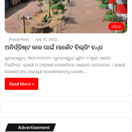
ଓଡ଼ିଶା
Pravat Rout
July 31, 2022
ଅନିର୍ଦ୍ଦିଷ୍ଟ କାଳ ପାଇଁ ମାର୍କେଟ ବିଲ୍ଡିଂ ବନ୍ଦ
ଭୁବନେଶ୍ୱର, ୩୧/୦୭/୨୦୨୨- ଭୁବନେଶ୍ୱର ୟୁନିଟ-୨ ସ୍ଥିତ ମାର୍କେଟ
ବିଲ୍ଡିଂରେ ସ୍ଥାୟୀ ଓ ଅସ୍ଥାୟୀ ଦୋକାନୀଙ୍କ ମଧ୍ୟରେ ଗଣ୍ଡଗୋଳ । ସ୍ଥାୟୀ
ଦୋକାନୀ ସଂଘ ଅସ୍ଥାୟୀ ଦୋକାନୀମାନଙ୍କୁ ଦୋକାନ…
Read More »
Advertisement