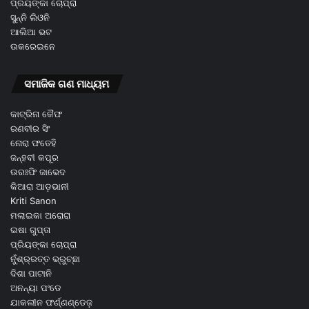
ପ୍ରିୟଙ୍କା ଚୋପ୍ରା
ସୁନ୍ନି ଲିଓନି
ଆଲିଆ ଭଟ
ଉକରେଇନେ
ସମାଜିକ ଗଣ ମାଧ୍ୟମ
କାଟ୍ରିନା କୈଫ
ରଣବୀର ସିଂ
ନୋରା ଫତେହି
ଜନ୍ହବୀ କପୂର
ଉରଃଫି ଜାଭେଦ
କିଆରା ଆଡ଼ଭାନୀ
Kriti Sanon
ମଲାଇକା ଅରୋରା
ଇଷା ଗୁପ୍ତା
ପ୍ରିୟଙ୍କା ଚୋପ୍ରା
ନୁଁଶ୍ର୍ରତ୍ତ ଭ୍ରୁଚ୍ଛା
ଦିଶା ପାଟାନି
ଅନନ୍ୟା ପଂଡେ
ଯାକଲୀନ ଫର୍ଣ୍ଣଣ୍ଡେଜ଼