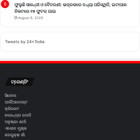
ଫୁଲୁଛି ସାଳନ୍ଦୀ ଓ ବୈତରଣୀ: ଭଦ୍ରକରେ ବନ୍ୟା ପରିସ୍ଥିତି, ଇଟାପାଳ
ନିକଟରେ ୧୫ ଫୁଟର ଘାଇ
August 8, 2026
Tweets by 24x7odia
ଟ୍ରେଣ୍ଡିଂ
ସିନେମା
ପାର୍ଲିଆମେଣ୍ଟ
କ୍ରିକେଟ
ନରେନ୍ଦ୍ର ମୋଦି
ଅନୁଷ୍କା ଶର୍ମା
ଏଲୋନ ମୁଷ୍କ
ଶହରୁକ୍ଷ ଖାଁ