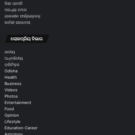
ଦିଶା ପାଟାନି
ଅନନ୍ୟା ପଂଡେ
ଯାକଲୀନ ଫର୍ଣ୍ଣଣ୍ଡେଜ଼
ଉର୍ବଶୀ ରାଉତେଲା
ଲୋକପ୍ରିୟ ବିଭାଗ
ଜାତୀୟ
ଅନ୍ତର୍ଜାତୀୟ
ପଲିଟିକ୍ସ
Odisha
Health
Business
Videos
Photos
Entertainment
Food
Opinion
Lifestyle
Education-Career
Astrology