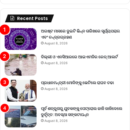
Recent Posts
ଅଗଷ୍ଟ ମାସରେ ଦୁଇଟି ଭିନ୍ନ ତାରିଖରେ ସୂର୍ଯ୍ୟପରାଗ
ଏବଂ ଚନ୍ଦ୍ରଗ୍ରହଣ
August 8, 2026
ଦିଲ୍ଲୀ ଓ ଏନସିଆରରେ ଆଇଏମଡିର ରେଡ୍‌ ଆଲର୍ଟ
August 8, 2026
ପ୍ରଧାନମନ୍ତ୍ରୀ ମୋଦିଙ୍କୁ ଭେଟିଲେ ରାଘବ ଚଢା
August 8, 2026
ପୂର୍ବ ଶତ୍ରୁତାରୁ ଯୁବକଙ୍କୁ ପେଟ୍ରୋଲ ଢାଳି ଜାଳିଦେଲେ
ଦୁର୍ବୃତ୍ତ: ଅବସ୍ଥା ସଙ୍କଟାପନ୍ନ
August 8, 2026