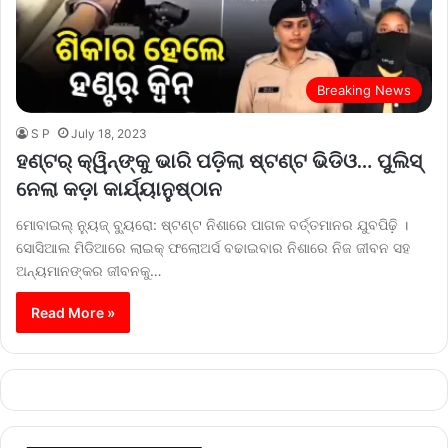
Breaking News
S P
July 18, 2023
ହଣ୍ଟର୍‌ କ୍ୱିନ୍‌ଙ୍କୁ ଭାରି ପଡ଼ିଲା ଷ୍ଟଣ୍ଟ ଭିଡିଓ… ପୁଲିସ୍
ନେଲା କଡ଼ା କାର୍ଯ୍ୟାନୁଷ୍ଠାନ
ମୋବାଇଲ୍‌ ନ୍ୟୁଜ୍‌ ବ୍ୟୁରୋ: ଷ୍ଟଣ୍ଟ ନିଶାରେ ପାଗଳ ବର୍ତ୍ତମାନର ଯୁବପିଢ଼ି ।
ସୋସିଆଲ ମିଡିଆରେ ଲାଇକ୍ ଫଲୋଅର୍ସ ବଢାଇବାର ନିଶାରେ ନିଜ ଜୀବନ ସହ
ଅନ୍ୟମାନଙ୍କର ଜୀବନକୁ…
Read More »