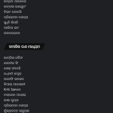
ଉଦ୍ଧବ ଥାକେରେ
କଙ୍ଗନା ରଣୟୁତଂ
ବିରାଟ କୋହଲି
ପ୍ରିୟଙ୍କା ଚୋପ୍ରା
ସୁନ୍ନି ଲିଓନି
ଆଲିଆ ଭଟ
ଉକରେଇନେ
ସମାଜିକ ଗଣ ମାଧ୍ୟମ
କାଟ୍ରିନା କୈଫ
ରଣବୀର ସିଂ
ନୋରା ଫତେହି
ଜନ୍ହବୀ କପୂର
ଉରଃଫି ଜାଭେଦ
କିଆରା ଆଡ଼ଭାନୀ
Kriti Sanon
ମଲାଇକା ଅରୋରା
ଇଷା ଗୁପ୍ତା
ପ୍ରିୟଙ୍କା ଚୋପ୍ରା
ନୁଁଶ୍ର୍ରତ୍ତ ଭ୍ରୁଚ୍ଛା