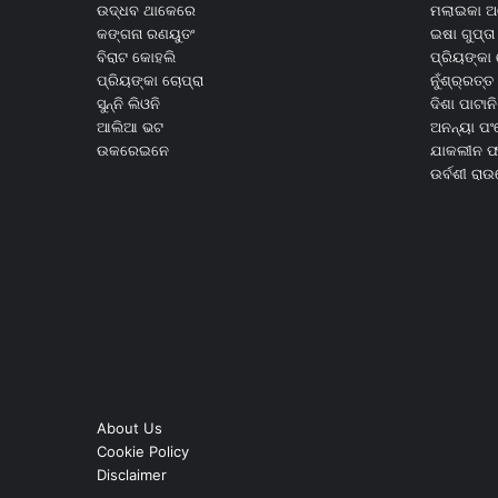
ଉଦ୍ଧବ ଥାକେରେ
ମଲାଇକା ଅ
କଙ୍ଗନା ରଣୟୁତଂ
ଇଷା ଗୁପ୍ତା
ବିରାଟ କୋହଲି
ପ୍ରିୟଙ୍କା 
ପ୍ରିୟଙ୍କା ଚୋପ୍ରା
ନୁଁଶ୍ର୍ରତ୍ତ 
ସୁନ୍ନି ଲିଓନି
ଦିଶା ପାଟାନି
ଆଲିଆ ଭଟ
ଅନନ୍ୟା ପଂ
ଉକରେଇନେ
ଯାକଲୀନ ଫର
ଉର୍ବଶୀ ରା
About Us
Cookie Policy
Disclaimer