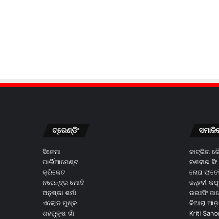
ଟ୍ରେଣ୍ଡିଂ
ସମାଜି
ସିନେମା
କାଟ୍ରିନା 
ପାର୍ଲିଆମେଣ୍ଟ
ରଣବୀର ସିଂ
କ୍ରିକେଟ
ନୋରା ଫତେହ
ନରେନ୍ଦ୍ର ମୋଦି
ଜନ୍ହବୀ କପ
ଅନୁଷ୍କା ଶର୍ମା
ଉରଃଫି ଜା
ଏଲୋନ ମୁଷ୍କ
କିଆରା ଆଡ଼
ଶହରୁକ୍ଷ ଖାଁ
Kriti Sano