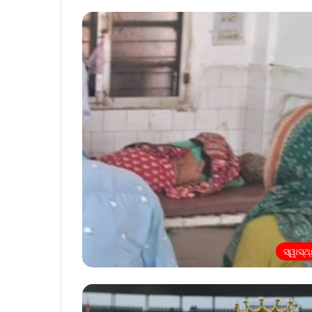
ସ୍ୱାସ୍ଥ