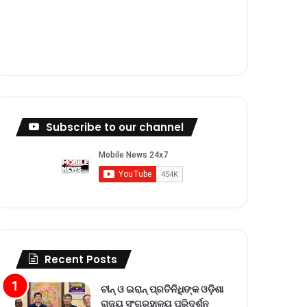
m
Subscribe to our channel
Recent Posts
ଚୀନ୍ ଓ ଇରାନ୍ ପ୍ରତିନିଧିଙ୍କ ଓଡ଼ିଶା
ରାଜ୍ୟ ସଂଗ୍ରହାଳୟ ପରିଦର୍ଶନ