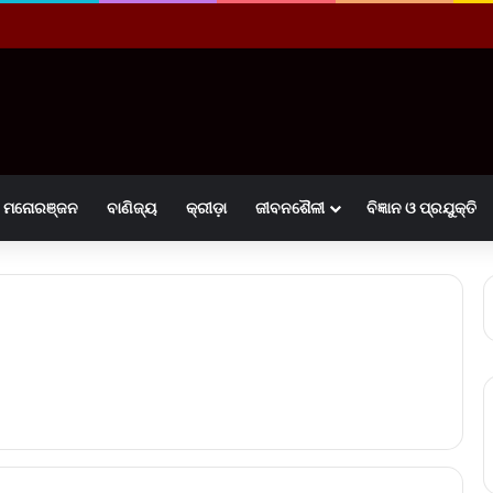
ମନୋରଞ୍ଜନ
ବାଣିଜ୍ୟ
କ୍ରୀଡ଼ା
ଜୀବନଶୈଳୀ
ବିଜ୍ଞାନ ଓ ପ୍ରଯୁକ୍ତି