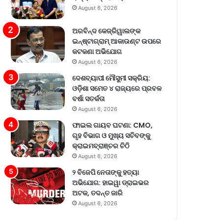
August 6, 2026
ଅରବିନ୍ଦ କେଜ୍ରିୱାଲଙ୍କ
ଇନ୍‌ଷ୍ଟାଗ୍ରାମ୍ ଆକାଉଣ୍ଟ ଉପରେ
କଟକଣା ଅଭିଯୋଗ
August 6, 2026
ଦେଶବ୍ୟାପୀ ମୌସୁମୀ ସକ୍ରିୟ:
ଓଡ଼ିଶା ସମେତ ୪ ରାଜ୍ୟରେ ପ୍ରବଳ
ବର୍ଷା ସତର୍କତା
August 6, 2026
ଫାଇଲ ଗାୟବ ଘଟଣା: CMO,
ଗୃହ ବିଭାଗ ଓ ମୁଖ୍ୟ ସଚିବଙ୍କୁ
କ୍ରାଇମବ୍ରାଞ୍ଚର ଚିଠି
August 6, 2026
୨ ବିଜେପି ନେତାଙ୍କୁ ହତ୍ୟା
ଅଭିଯୋଗ: ହାଇୱା ଡ୍ରାଇଭର
ଅଟକ, ତଦନ୍ତ ଜାରି
August 6, 2026