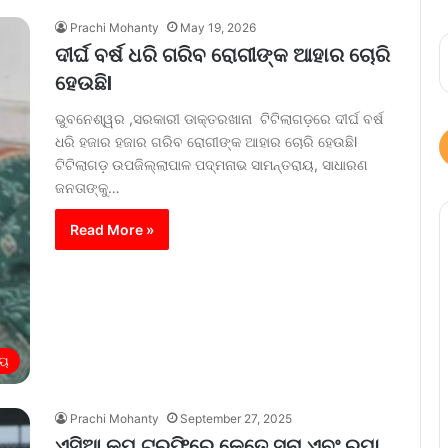
Prachi Mohanty
May 19, 2026
ଦୀର୍ଘ ବର୍ଷ ଧରି ଗରିବ ରୋଗୀଙ୍କ ଆହାର ଚୋରି
ହେଉଛିl
ଭୁବନେଶ୍ୱର ,ସରକାରୀ ଡାକ୍ତରଖାନା ଟିଟିଲାଗଡ଼ରେ ଦୀର୍ଘ ବର୍ଷ
ଧରି ହଜାର ହଜାର ଗରିବ ରୋଗୀଙ୍କ ଆହାର ଚୋରି ହେଉଛିl
ଟିଟିଲାଗଡ଼ ଉପଜିଲ୍ଲାପାଳ ପଦ୍ମନାଭ ସାମନ୍ତରାୟ, ସାଧାରଣ
ଜନତାଙ୍କୁ…
Read More »
୍ୟ
Prachi Mohanty
September 27, 2025
ଏସିଆ କପ୍ ଟ୍ରଫିରେ କେତେ ସୁନା ଏବଂ ରୂପା