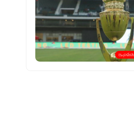
ଅନ୍ତର୍ଜାତ