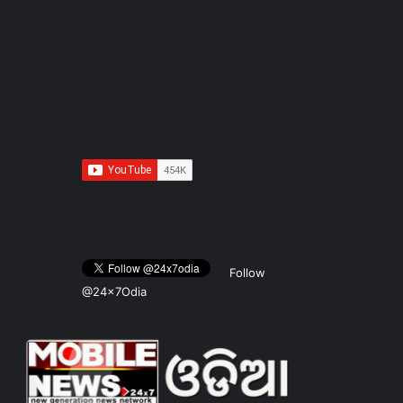
Follow
@24x7Odia