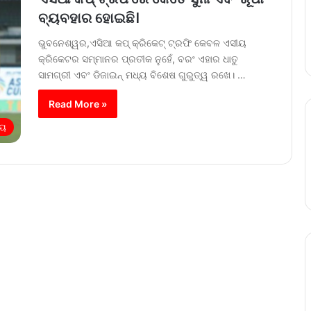
ବ୍ୟବହାର ହୋଇଛି।
ଭୁବନେଶ୍ୱର,ଏସିଆ କପ୍ କ୍ରିକେଟ୍ ଟ୍ରଫି କେବଳ ଏସୀୟ
କ୍ରିକେଟର ସମ୍ମାନର ପ୍ରତୀକ ନୁହେଁ, ବରଂ ଏହାର ଧାତୁ
ସାମଗ୍ରୀ ଏବଂ ଡିଜାଇନ୍ ମଧ୍ୟ ବିଶେଷ ଗୁରୁତ୍ୱ ରଖେ। …
Read More »
ୀୟ