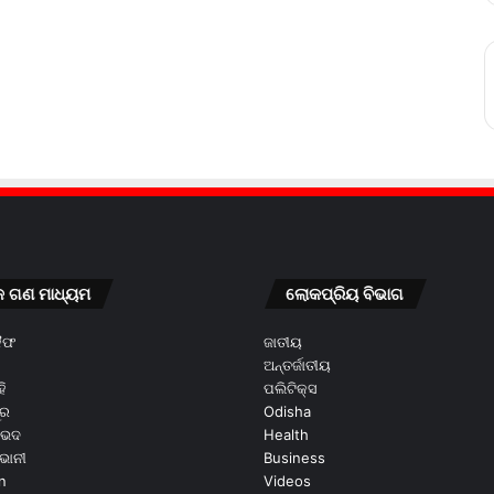
କ ଗଣ ମାଧ୍ୟମ
ଲୋକପ୍ରିୟ ବିଭାଗ
କୈଫ
ଜାତୀୟ
ଅନ୍ତର୍ଜାତୀୟ
ି
ପଲିଟିକ୍ସ
ୂର
Odisha
ଭେଦ
Health
ଭାନୀ
Business
n
Videos