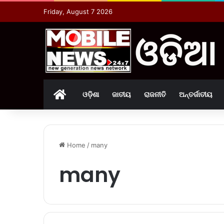
Friday, August 7 2026
Home
ଓଡ଼ିଶା
ଜାତୀୟ
ରାଜନୀତି
ଅନ୍ତର୍ଜାତୀୟ
Home
/
many
many