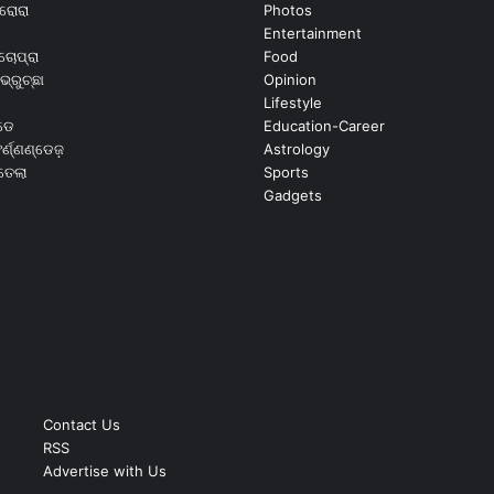
ରୋରା
Photos
Entertainment
ଚୋପ୍ରା
Food
ଭ୍ରୁଚ୍ଛା
Opinion
Lifestyle
ଡେ
Education-Career
୍ଣ୍ଣଣ୍ଡେଜ଼
Astrology
ଉତେଲା
Sports
Gadgets
Contact Us
RSS
Advertise with Us